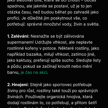
spadnou, ale jakmile se postaví, už je to jen
otázka času, než budou běhat po zahradě jako
profíci. Je důležité jim poskytnout vše, co
potřebují: správné množství vody, živin a světla.
1. Zalévání:
Nesnažte se být zálivována
supermanem! Udržujte vlhkost, ale neplavte
rostlinné kořeny v potoce. Některé rostliny, jako
například bazalka, milují vlhkost, zatímco jiné,
jako kaktusy, preferují spíše sucho. Sledujte listy
a půdu; pokud se začínají kroutit nebo mění
barvu,
je čas na akci
.
2. Hnojení:
Stejně jako sportovec potřebuje
živiny pro růst, rostliny také touží po správných
živinách. Používejte organická hnojiva, která
dodají rostlinám to, co potřebují, a přitom šetří