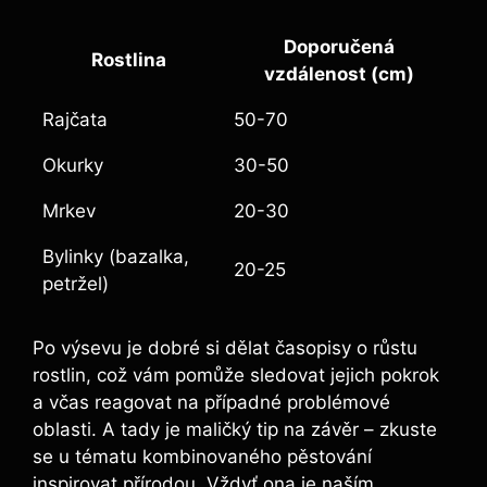
Doporučená
Rostlina
vzdálenost (cm)
Rajčata
50-70
Okurky
30-50
Mrkev
20-30
Bylinky (bazalka,
20-25
petržel)
Po výsevu je dobré si dělat časopisy o růstu
rostlin, což vám pomůže sledovat jejich pokrok
a včas reagovat na případné problémové
oblasti. A tady je maličký tip na závěr – zkuste
se u tématu kombinovaného pěstování
inspirovat přírodou. Vždyť ona je naším