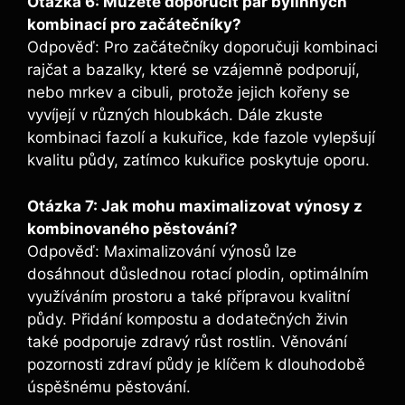
Otázka 6: Můžete doporučit pár bylinných
kombinací pro začátečníky?
Odpověď: Pro začátečníky doporučuji kombinaci
rajčat a bazalky, které se vzájemně podporují,
nebo mrkev a cibuli, protože jejich kořeny se
vyvíjejí v různých hloubkách. Dále zkuste
kombinaci fazolí a kukuřice, kde fazole vylepšují
kvalitu půdy, zatímco kukuřice poskytuje oporu.
Otázka 7: Jak mohu maximalizovat výnosy z
kombinovaného pěstování?
Odpověď: Maximalizování výnosů lze
dosáhnout důslednou rotací plodin, optimálním
využíváním prostoru a také přípravou kvalitní
půdy. Přidání kompostu a dodatečných živin
také podporuje zdravý růst rostlin. Věnování
pozornosti zdraví půdy je klíčem k dlouhodobě
úspěšnému pěstování.