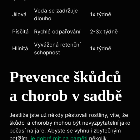
Voda se zadržuje
Jílová
1x týdně
dlouho
Písčitá
Rychlé odpařování
2-3x týdně
Vyvážená retenční
Hlinitá
1x týdně
schopnost
Prevence škůdců
a chorob v sadbě
Jestliže jste už někdy pěstovali rostliny, víte, že
škůdci a choroby mohou být nevyzpytatelní jako
počasí na jaře. Abyste se vyhnuli zbytečným
potížím,
je dobré mít na paměti
několik