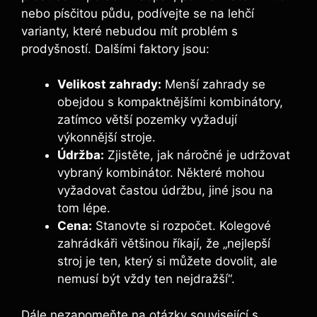
nebo písčitou půdu, podívejte se na lehčí
varianty, které nebudou mít problém s
prodyšností. Dalšími faktory jsou:
Velikost zahrady:
Menší zahrady se
obejdou s kompaktnějšími kombinátory,
zatímco větší pozemky vyžadují
výkonnější stroje.
Údržba:
Zjistěte, jak náročné je udržovat
vybraný kombinátor. Některé mohou
vyžadovat častou údržbu, jiné jsou na
tom lépe.
Cena:
Stanovte si rozpočet. Kolegové
zahrádkáři většinou říkají, že „nejlepší
stroj je ten, který si můžete dovolit, ale
nemusí být vždy ten nejdražší“.
Dále nezapomeňte na otázky související s