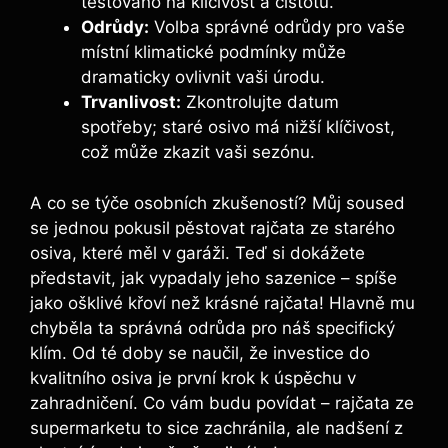
testováno na klíčivost a čistotu.
Odrůdy:
Volba správné odrůdy pro vaše
místní klimatické podmínky může
dramaticky ovlivnit vaši úrodu.
Trvanlivost:
Zkontrolujte datum
spotřeby; staré osivo má nižší klíčivost,
což může zkazit vaši sezónu.
A co se týče osobních zkušeností? Můj soused
se jednou pokusil pěstovat rajčata ze starého
osiva, které měl v garáži. Teď si dokážete
představit, jak vypadaly jeho sazenice – spíše
jako ošklivé křoví než krásné rajčata! Hlavně mu
chyběla ta správná odrůda pro náš specifický
klím. Od té doby se naučil, že investice do
kvalitního osiva je první krok k úspěchu v
zahradničení. Co vám budu povídat – rajčata ze
supermarketu to sice zachránila, ale nadšení z