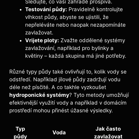
Sledujte, co vaší zahradě prospívá.
Testování půdy:
Pravidelně kontrolujte
vlhkost půdy, abyste se ujistili, že
nepřeléváte nebo naopak nezapomínáte
zavlažovat.
Vrijete ploty:
Zvažte oddělené systémy
zavlažování, například pro bylinky a
květiny – každá skupina má jiné potřeby.
Různé typy půdy také ovlivňují to, kolik vody se
odstředí. Například jílové půdy zadržují vodu
déle než písčité. A co takhle vyzkoušet
hydroponické systémy
? Tyto metody umožňují
efektivnější využití vody a například v domácím
prostředí mohou přinést úžasné výsledky.
Typ
Jak často
Voda
půdy
zavlažovat