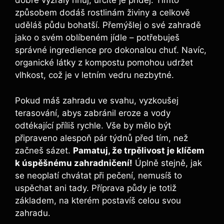
dobře vyzrálý hnůj, určitě je přidej. Tímto
způsobem dodáš rostlinám živiny a celkově
uděláš půdu bohatší. Přemýšlej o své zahradě
jako o svém oblíbeném jídle – potřebuješ
správné ingredience pro dokonalou chuť. Navíc,
organické látky z kompostu pomohou udržet
vlhkost, což je v letním vedru nezbytné.
Pokud máš zahradu ve svahu, vyzkoušej
terasování, abys zabránil eroze a vody
odtékající příliš rychle. Vše by mělo být
připraveno alespoň pár týdnů před tím, než
začneš sázet.
Pamatuj, že trpělivost je klíčem
k úspěšnému zahradničení!
Úplně stejně, jak
se neoplatí chvátat při pečení, nemusíš to
uspěchat ani tady. Příprava půdy je totiž
základem, na kterém postavíš celou svou
zahradu.