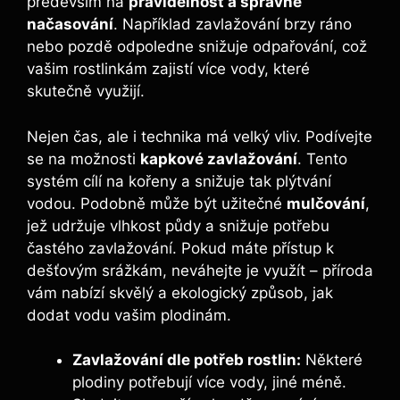
především na
pravidelnost a správné
načasování
. Například zavlažování brzy ráno
nebo pozdě odpoledne snižuje odpařování, což
vašim rostlinkám zajistí více vody, které
skutečně využijí.
Nejen čas, ale i technika má velký vliv. Podívejte
se na možnosti
kapkové zavlažování
. Tento
systém cílí na kořeny a snižuje tak plýtvání
vodou. Podobně může být užitečné
mulčování
,
jež udržuje vlhkost půdy a snižuje potřebu
častého zavlažování. Pokud máte přístup k
dešťovým srážkám, neváhejte je využít – příroda
vám nabízí skvělý a ekologický způsob, jak
dodat vodu vašim plodinám.
Zavlažování dle potřeb rostlin:
Některé
plodiny potřebují více vody, jiné méně.