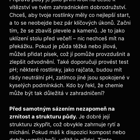
vítězství ve tvém zahradnickém dobrodružství.
Chceš, aby tvoje rostlinky měly co nejlepší start,
a to se neobejde bez pár klíčových úkonů. Začni
tím, že se zbavíš plevele a kamenů. Je to jako
uklízení stolu před večeří – nic nechceš mít na
překážku. Pokud je půda těžká nebo jílová,
můžeš přidat písek, což jí pomůže provzdušnit a
zlepšit odvodnění. Také doporučuji provést test
pH; některé rostlinky, jako rajčata, budou mít
rády neutrální pH, zatímco jiné jsou spokojené v
kyselých podmínkách. Kdo by řekl, že chemie
může být tak důležitá v zahradničení?
Před samotným sázením nezapomeň na
zrnitost a strukturu půdy.
Je dobré její
strukturu zkypřit, což obvykle zahrnuje rytí a
míchání. Pokud máš k dispozici kompost nebo