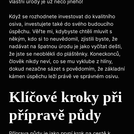
vlastní úrody je už něco jiného!
Když se rozhodnete investovat do kvalitního
osiva, investujete také do svého budoucího
úspěchu. Věřte mi, kdybyste chtěli mluvit s
někým, kdo si to neuvědomil, zjistili byste, že
nadávat na špatnou úrodu je jako vyčítat dešti,
že jste se neoblékli do pláštěnky. Koneckonců,
člověk nikdy neví, co se mu vyklube z hlíny,
dokud nezačne sázet s povědomím, že základní
kámen úspěchu leží právě ve správném osivu.
Klíčové kroky při
přípravě půdy
Příprava půdy je jako první krok na cestě k