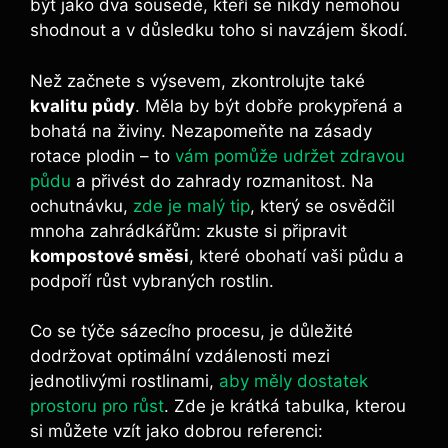
být jako dva sousedé, kteří se nikdy nemohou
shodnout a v důsledku toho si navzájem škodí.
Než začnete s výsevem, zkontrolujte také
kvalitu půdy
. Měla by být dobře prokypřená a
bohatá na živiny. Nezapomeňte na zásady
rotace plodin – to
vám pomůže udržet zdravou
půdu
a přivést do zahrady rozmanitost. Na
ochutnávku,
zde je malý tip
, který se osvědčil
mnoha zahrádkářům: zkuste si připravit
kompostové směsi
, které obohatí vaši půdu a
podpoří růst vybraných rostlin.
Co se týče sázecího procesu, je důležité
dodržovat optimální vzdálenosti mezi
jednotlivými rostlinami,
aby měly dostatek
prostoru pro růst
. Zde je krátká tabulka, kterou
si můžete vzít jako dobrou referenci: