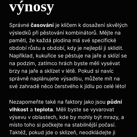
výnosy
Správné
časování
je klíčem k dosažení skvělých
výsledků při pěstování kombinátorů. Mějte na
paměti, že každá plodina má své specifické
období růstu a období, kdy je nejlepší ji sklidit.
Například, kukuřice se pěstuje na jaře a sklízí se
na podzim, zatímco hrách byste měli vysévat
brzy na jaře a sklízet v létě. Pokud si navíc
správně naplánujete výsadbu, můžete mít na
své zahradě něco čerstvého k jídlu po celé léto!
Nezapomeňte také na faktory jako jsou
půdní
vlhkost
a
teplota
. Měli byste se vyvarovat
výsevu v oblastech, kde by mohly být mrazy, a
místo toho si počkejte na stabilnější počasí.
Taktéž, pokud jde o sklizeň, neodkládejte ji