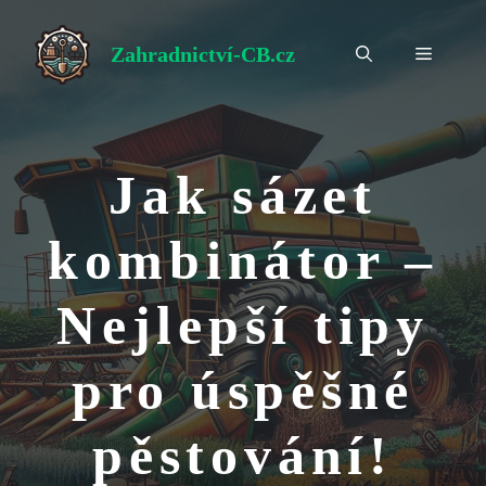
Přeskočit
na
Zahradnictví-CB.cz
Menu
obsah
Jak sázet
kombinátor –
Nejlepší tipy
pro úspěšné
pěstování!