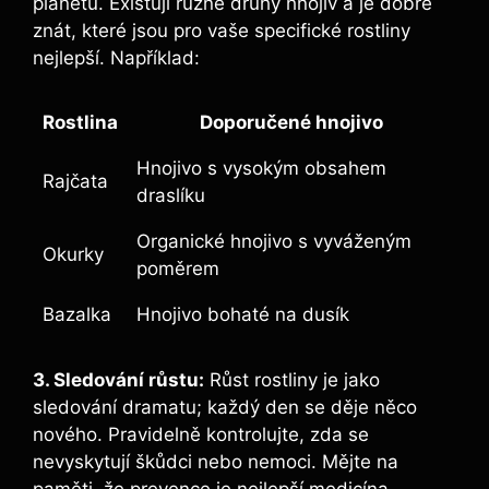
planetu. Existují různé druhy hnojiv a je dobré
znát, které jsou pro vaše specifické rostliny
nejlepší. Například:
Rostlina
Doporučené hnojivo
Hnojivo s vysokým obsahem
Rajčata
draslíku
Organické hnojivo s vyváženým
Okurky
poměrem
Bazalka
Hnojivo bohaté na dusík
3. Sledování růstu:
Růst rostliny je jako
sledování dramatu; každý den se děje něco
nového. Pravidelně kontrolujte, zda se
nevyskytují škůdci nebo nemoci. Mějte na
paměti, že prevence je nejlepší medicína –