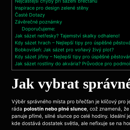
Nejčastější chyby při sázení břečťanu
Inspirace pro design zelené stěny
Časté Dotazy
Závěrečné poznámky
Doporučujeme:
Jak sázet netřesky? Tajemství skalky odhaleno!
Kdy sázet hrach – Nejlepší tipy pro úspěšné pěstová
Bobkovišeň: Jak sázet pro voňavý živý plot?
Kdy sázet jiřiny – Nejlepší tipy pro úspěšné pěstován
Jak sázet rostliny do akvária? Průvodce pro podmo
Jak vybrat správn
Výběr správného místa pro břečťan je klíčový pro j
ráda
polostín nebo plné slunce
, což znamená, že
panuje přímé, silné slunce po celé hodiny. Ideální 
kde dostává dostatek světla, ale nefixuje se na hor