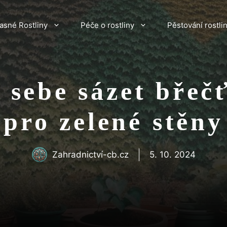
asné Rostliny
Péče o rostliny
Pěstování rostli
 sebe sázet bře
pro zelené stěny
Zahradnictví-cb.cz
5. 10. 2024