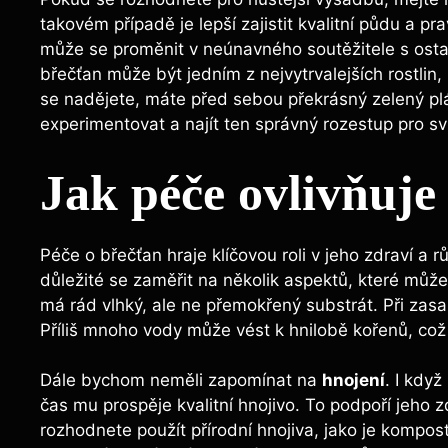
takovém případě je lepší zajistit kvalitní půdu a pr
může se proměnit v neúnavného soutěžitele s ostatn
břečťan může být jedním z nejvytrvalejších rostlin,
se nadějete, máte před sebou překrásný zelený pláš
experimentovat a najít ten správný rozestup pro sv
Jak péče ovlivňuje
Péče o břečťan hraje klíčovou roli v jeho zdraví a 
důležité se zaměřit na několik aspektů, které může
má rád vlhký, ale ne přemokřený substrát. Při zasa
Příliš mnoho vody může vést k hnilobě kořenů, což je
Dále bychom neměli zapomínat na
hnojení
. I kdy
čas mu prospěje kvalitní hnojivo. To podpoří jeho z
rozhodnete použít přírodní hnojiva, jako je kompos