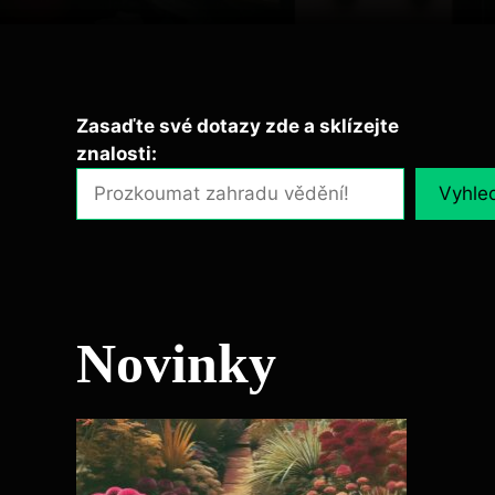
Zasaďte své dotazy zde a sklízejte
znalosti:
Vyhle
Novinky