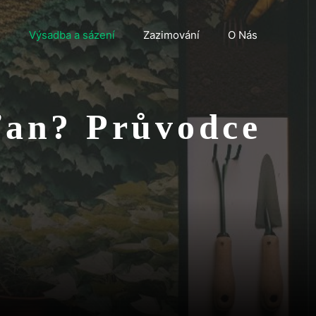
n
Výsadba a sázení
Zazimování
O Nás
čťan? Průvodce