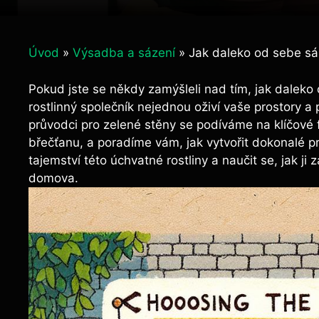
Úvod
»
Výsadba a sázení
»
Jak daleko od sebe sá
Pokud jste se někdy zamýšleli nad tím, jak daleko 
rostlinný společník nejednou oživí vaše prostory 
průvodci pro zelené stěny se podíváme na klíčové f
břečťanu, a poradíme vám, jak vytvořit dokonalé pr
tajemství této úchvatné rostliny a naučit se, jak j
domova.