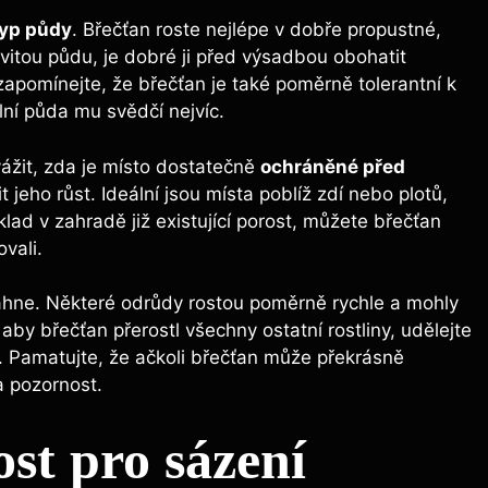
typ půdy
. Břečťan roste nejlépe v dobře propustné,
itou půdu, je dobré ji před výsadbou obohatit
apomínejte, že břečťan je také poměrně tolerantní k
ní půda mu svědčí nejvíc.
ážit, zda je místo dostatečně
ochráněné před
t jeho růst. Ideální jsou místa poblíž zdí nebo plotů,
lad v zahradě již existující porost, můžete břečťan
vali.
áhne. Některé odrůdy rostou poměrně rychle a mohly
by břečťan přerostl všechny ostatní rostliny, udělejte
ně. Pamatujte, že ačkoli břečťan může překrásně
a pozornost.
st pro sázení