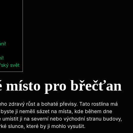
ní!
í!
řský svět
é místo pro břečťan
eho zdravý růst a bohaté převisy. Tato rostlina má
 byste ji neměli sázet na místa, kde během dne
je umístit ji na severní nebo východní stranu budovy,
ké slunce, které by ji mohlo vysušit.