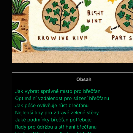
Obsah
Jak vybrat správné místo pro břečťan
Optimální vzdálenost pro sázení břečťanu
Jak péče ovlivňuje růst břečťanu
Nejlepší tipy pro zdravé zelené stěny
Jaké podmínky břečťan potřebuje
Rady pro údržbu a stříhání břečťanu