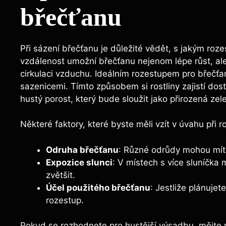
břečťanu
Při sázení břečťanu je důležité vědět, s jakým roze
vzdálenost umožní břečťanu nejenom lépe růst, ale 
cirkulaci vzduchu. Ideálním rozestupem pro břečťa
sazenicemi. Tímto způsobem si rostliny zajistí dost
hustý porost, který bude sloužit jako přirozená zel
Některé faktory, které byste měli vzít v úvahu při 
Odruha břečťanu
: Různé odrůdy mohou mít 
Expozice slunci
: V místech s více sluníčka
zvětšit.
Účel použitého břečťanu
: Jestliže plánuje
rozestup.
Pokud se rozhodnete pro hustější výsadbu, mějte n