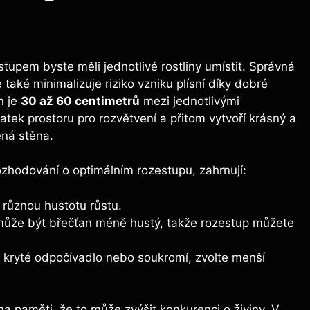
stupem byste měli jednotlivé rostliny umístit. Správná
také minimalizuje riziko vzniku plísní díky dobré
n je
30 až 60 centimetrů
mezi jednotlivými
atek prostoru pro rozvětvení a přitom vytvoří krásný a
ená stěna.
rozhodování o optimálním rozestupu, zahrnují:
různou hustotu růstu.
 může být břečťan méně hustý, takže rozestup můžete
te kryté odpočívadlo nebo soukromí, zvolte menší
a paměti, že to může zvýšit konkurenci o živiny. V