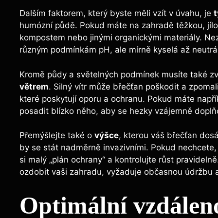
Dalším faktorem, který byste měli vzít v úvahu, je
humózní půdě. Pokud máte na zahradě těžkou, jílov
kompostem nebo jinými organickými materiály. Nez
různým podmínkám pH, ale mírně kyselá až neutrál
Kromě půdy a světelných podmínek musíte také zv
větrem
. Silný vítr může břečťan poškodit a zpomali
které poskytují oporu a ochranu. Pokud máte napřík
posadit blízko něho, aby se hezky vzájemně doplňo
Přemýšlejte také o
výšce
, kterou váš břečťan dos
by se stát nadměrně invazivními. Pokud nechcete, a
si malý „plán ochrany“ a kontrolujte růst pravidel
ozdobit vaši zahradu, vyžaduje občasnou údržbu 
Optimální vzdáleno