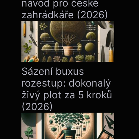
návod pro české
zahrádkáře (2026)
Sázení buxus
rozestup: dokonalý
živý plot za 5 kroků
(2026)