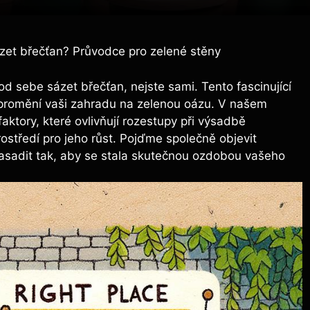
zet břečťan? Průvodce pro zelené stěny
od sebe sázet břečťan, nejste sami. Tento fascinující
a promění vaši zahradu na zelenou oázu. V našem
aktory, které ovlivňují rozestupy při výsadbě
ostředí pro jeho růst. Pojďme společně objevit
i zasadit tak, aby se stala skutečnou ozdobou vašeho