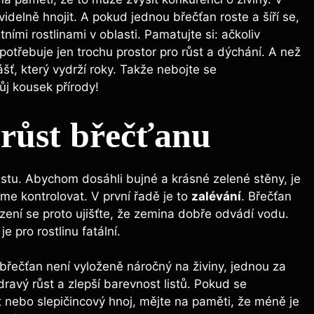
avidelně hnojit. A pokud jednou břečťan roste a šíří se,
ími rostlinami v oblasti. Pamatujte si: ačkoliv
 potřebuje jen trochu prostor pro růst a dýchání. A než
ť, který vydrží roky. Takže nebojte se
ůj kousek přírody!
 růst břečťanu
růstu. Abychom dosáhli bujné a krásné zelené stěny, je
me kontrolovat. V první řadě je to
zalévání
. Břečťan
zení se proto ujišťte, že zemina dobře odvádí vodu.
 pro rostlinu fatální.
ž břečťan není vyloženě náročný na živiny, jednou za
dravý růst a zlepší barevnost listů. Pokud se
t nebo slepičincový hnoj, mějte na paměti, že méně je