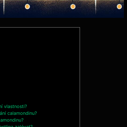
í vlastnosti?
vání calamondinu?
alamondinu?
stlina zalévat?