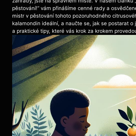
zahrady, jste na správném místě. V našem článku 
pěstování!“ vám přinášíme cenné rady a osvědčené
mistr v pěstování tohoto pozoruhodného citrusové
kalamondin ideální, a naučte se, jak se postarat o 
a praktické tipy, které vás krok za krokem provedou 