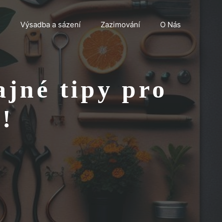
n
Výsadba a sázení
Zazimování
O Nás
ajné tipy pro
!