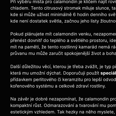
Při výběru místa pro calamondin je klíčem najít r
chladem. Tento citrusový stromek miluje slunce, ta
kde si může užívat minimálně 6 hodin denního svět
kde není dostatek světla, začnou jeho listy žloutno
Pokud plánujete mít calamondin venku, nezapome
přenést dovnitř do teplého a světlého prostoru, id
mít na paměti, že tento rostlinný kamarád nemá r
průvanu mu může zaručit spokojenější život a boha
Další důležitou věcí, kterou je třeba zvážit, je 
která mu umožní dýchat. Doporučuji použít
speciál
přídavkem perlitového či keramzitu pro lepší odv
kořenového systému a celkové zdraví rostliny.
Na závěr je dobré nezapomínat, že calamondin pros
kompaktní růst. Odmarazování a tvarování mu pom
estetickým vzhledem. Tak hezky na něho myslete,