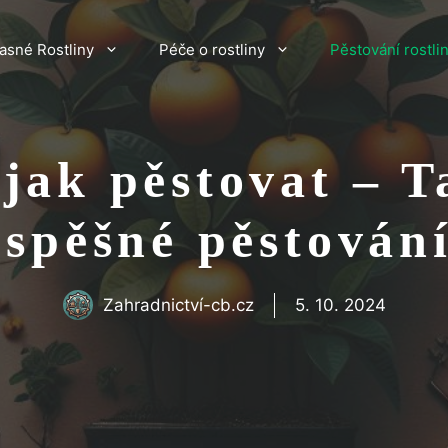
asné Rostliny
Péče o rostliny
Pěstování rostli
ak pěstovat – T
úspěšné pěstování
Zahradnictví-cb.cz
5. 10. 2024