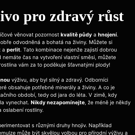
ivo pro zdravý růst
klíčové věnovat pozornost
kvalitě půdy
a
hnojení
.
dobře odvodněná a bohatá na živiny. Můžete si
t
a
perlit
. Tato kombinace nejenže zajistí dobrou
d nemáte čas na vytvoření vlastní směsi, můžete
rostlina vám za to poděkuje šťavnatými plody!
enou
výživu, aby byl silný a zdravý. Odborníci
teré obsahuje potřebné minerály a živiny. A co je
čního období, tedy od jara do léta. V zimě, kdy
ela vynechat.
Nikdy nezapomínejte
, že méně je někdy
 oslabení rostliny.
erimentovat s různými druhy hnojiv. Například
emulze může být skvělou volbou pro přírodní výživu a