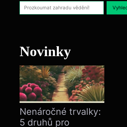
Vyhle
Novinky
Nenáročné trvalky:
5 druhů pro