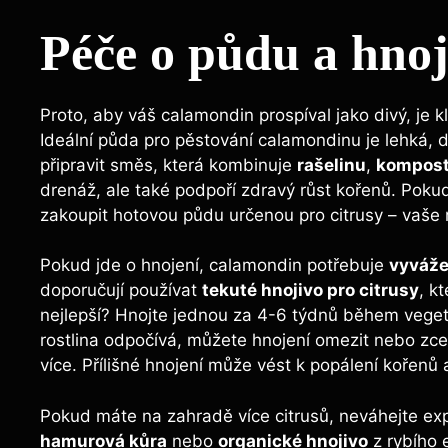
Péče o půdu a hnoj
Proto, aby váš calamondin prospíval jako divý, je 
Ideální půda pro pěstování calamondinu je lehká, 
připravit směs, která kombinuje
rašelinu
,
kompos
drenáž, ale také podpoří zdravý růst kořenů. Poku
zakoupit hotovou půdu určenou pro citrusy – vaše 
Pokud jde o hnojení, calamondin potřebuje
vyváž
doporučují používat
tekuté hnojivo pro citrusy
, k
nejlepší? Hnojte jednou za 4-6 týdnů během vegeta
rostlina odpočívá, můžete hnojení omezit nebo zc
více. Přílišné hnojení může vést k popálení kořenů a
Pokud máte na zahradě více citrusů, neváhejte exp
hamurová kůra
nebo
organické hnojivo
z rybího 