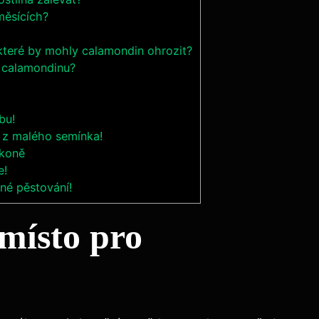
měsících?
 které by mohly calamondin ohrozit?
t calamondinu?
bu!
 z malého semínka!
lkoně
e!
šné pěstování!
 místo pro