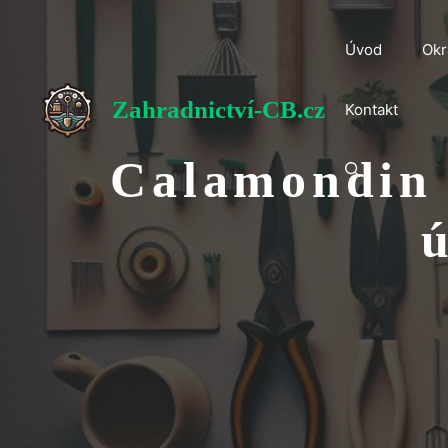
Přeskočit
na
Úvod
Okr
obsah
Zahradnictví-CB.cz
Kontakt
Calamondin j