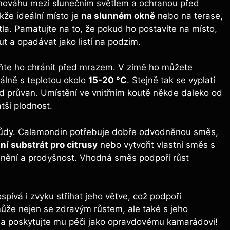
ovnováhu mezi slunečním světlem a ochranou před
kže ideální místo je
na slunném okně
nebo na terase,
la. Pamatujte na to, že pokud ho postavíte na místo,
ut a opadávat jako listí na podzim.
ňte ho chránit před mrazem. V zimě ho můžete
eálně s teplotou okolo
15-20 °C
. Stejně tak se vyplatí
ád průvan. Umístění ve vnitřním koutě někde daleko od
tší plodnost.
typ půdy. Calamondin potřebuje dobře odvodněnou směs,
ní substrát pro citrusy
nebo vytvořit vlastní směs s
odnění a prodyšnost. Vhodná směs podpoří růst
pívá i zvyku stříhat jeho větve, což podpoří
ůže nejen se zdravým růstem, ale také s jeho
 a poskytujte mu péči jako opravdovému kamarádovi!