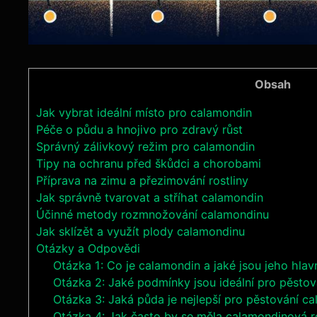
Obsah
Jak vybrat ideální místo pro calamondin
Péče o půdu a hnojivo pro zdravý růst
Správný zálivkový režim pro calamondin
Tipy na ochranu před škůdci a chorobami
Příprava na zimu a přezimování rostliny
Jak správně tvarovat a stříhat calamondin
Účinné metody rozmnožování calamondinu
Jak sklízět a využít plody calamondinu
Otázky a Odpovědi
Otázka 1: Co je calamondin a jaké jsou jeho hlavn
Otázka 2: Jaké podmínky jsou ideální pro pěsto
Otázka 3: Jaká půda je nejlepší pro pěstování c
Otázka 4: Jak často by se měla calamondinová ro