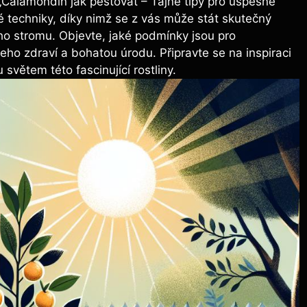
„Calamondin jak pěstovat – Tajné tipy pro úspěšné
 techniky, díky nimž se z vás může stát skutečný
ho stromu. Objevte, jaké podmínky jsou pro
jeho zdraví a bohatou úrodu. Připravte se na inspiraci
světem této fascinující rostliny.