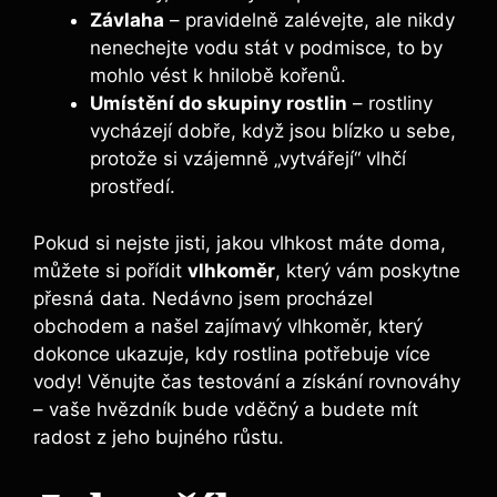
Závlaha
– pravidelně zalévejte, ale nikdy
nenechejte vodu stát v podmisce, to by
mohlo vést k hnilobě kořenů.
Umístění do skupiny rostlin
– rostliny
vycházejí dobře, když jsou blízko u sebe,
protože si vzájemně „vytvářejí“ vlhčí
prostředí.
Pokud si nejste jisti, jakou vlhkost máte doma,
můžete si pořídit
vlhkoměr
, který vám poskytne
přesná data. Nedávno jsem procházel
obchodem a našel zajímavý vlhkoměr, který
dokonce ukazuje, kdy rostlina potřebuje více
vody! Věnujte čas testování a získání rovnováhy
– vaše hvězdník bude vděčný a budete mít
radost z jeho bujného růstu.