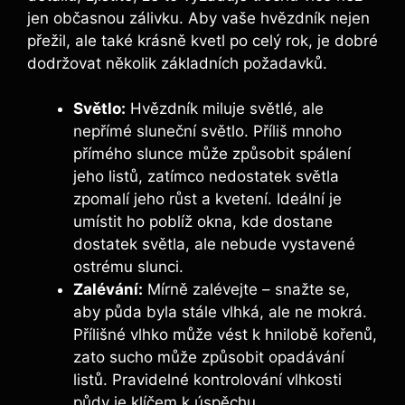
jen občasnou zálivku. Aby vaše hvězdník nejen
přežil, ale také krásně kvetl po celý rok, je dobré
dodržovat několik základních požadavků.
Světlo:
Hvězdník miluje světlé, ale
nepřímé sluneční světlo. Příliš mnoho
přímého slunce může způsobit spálení
jeho listů, zatímco nedostatek světla
zpomalí jeho růst a kvetení. Ideální je
umístit ho poblíž okna, kde dostane
dostatek světla, ale nebude vystavené
ostrému slunci.
Zalévání:
Mírně zalévejte – snažte se,
aby půda byla stále vlhká, ale ne mokrá.
Přílišné vlhko může vést k hnilobě kořenů,
zato sucho může způsobit opadávání
listů. Pravidelné kontrolování vlhkosti
půdy je klíčem k úspěchu.