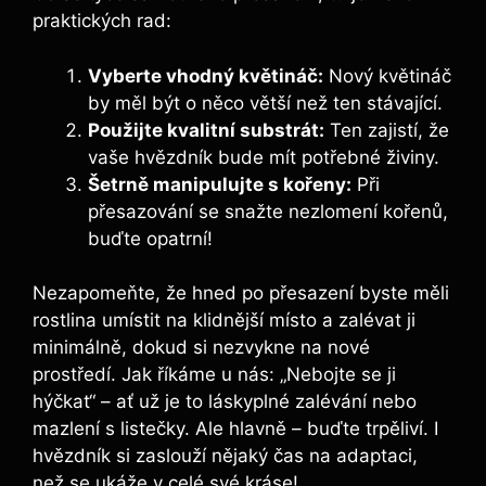
praktických rad:
Vyberte vhodný květináč:
Nový květináč
by měl být o něco větší než ten stávající.
Použijte kvalitní substrát:
Ten zajistí, že
vaše hvězdník bude mít potřebné živiny.
Šetrně manipulujte s kořeny:
Při
přesazování se snažte nezlomení kořenů,
buďte opatrní!
Nezapomeňte, že hned po přesazení byste měli
rostlina umístit na klidnější místo a zalévat ji
minimálně, dokud si nezvykne na nové
prostředí. Jak říkáme u nás: „Nebojte se ji
hýčkat“ – ať už je to láskyplné zalévání nebo
mazlení s listečky. Ale hlavně – buďte trpěliví. I
hvězdník si zaslouží nějaký čas na adaptaci,
než se ukáže v celé své kráse!