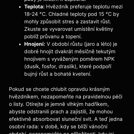
Teplota:
Hvězdník preferuje teplotu mezi
18-24 °C. Chladné teploty pod 15 °C by
mohly způsobit stres a zastavit růst.
Zkuste se vyvarovat umístění květiny
poblíž průvanu a topení.
Hnojení:
V období růstu (jaro a léto) je
dobré hnojit dvakrát měsíčně tekutým
hnojivem s vyváženým poměrem NPK
(dusík, fosfor, draslík), které podpoří
bujný růst a bohaté kvetení.
Pokud se chcete chlubit opravdu krásným
hvězdníkem, nezapomeňte na pravidelnou péči
o listy. Otírejte je jemně vlhkým hadříkem,
abyste odstranili prach a zajistili, že mohou
efektivně absorbovat sluneční svit. A teď jedna
osobní rada: v době, kdy se blíží vánoční
období, nezapomeňte na příležitosti, kdy jej