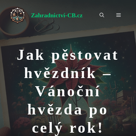
Přeskočit
na
Zahradnictví-CB.cz
Menu
obsah
Jak pěstovat
hvězdník –
Vánoční
hvězda po
celý rok!