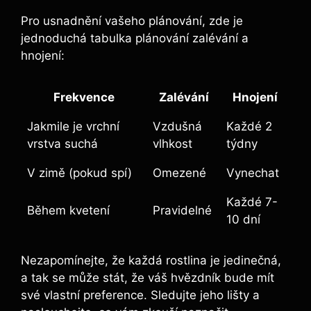
Pro usnadnění vašeho plánování, zde je
jednoduchá tabulka plánování zalévání a
hnojení:
Frekvence
Zalévání
Hnojení
Jakmile je vrchní
Vzdušná
Každé 2
vrstva suchá
vlhkost
týdny
V zimě (pokud spí)
Omezené
Vynechat
Každé 7-
Během kvetení
Pravidelné
10 dní
Nezapomínejte, že každá rostlina je jedinečná,
a tak se může stát, že váš hvězdník bude mít
své vlastní preference. Sledujte jeho lišty a