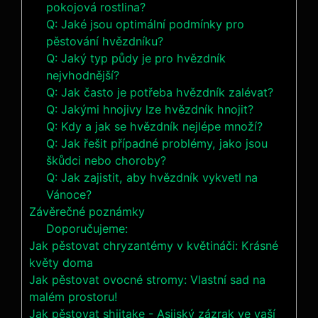
pokojová rostlina?
Q: Jaké jsou optimální podmínky pro
pěstování hvězdníku?
Q: Jaký typ půdy je pro hvězdník
nejvhodnější?
Q: Jak často je potřeba hvězdník zalévat?
Q: Jakými hnojivy lze hvězdník hnojit?
Q: Kdy a jak se hvězdník nejlépe množí?
Q: Jak řešit případné problémy, jako jsou
škůdci nebo choroby?
Q: Jak zajistit, aby hvězdník vykvetl na
Vánoce?
Závěrečné poznámky
Doporučujeme:
Jak pěstovat chryzantémy v květináči: Krásné
květy doma
Jak pěstovat ovocné stromy: Vlastní sad na
malém prostoru!
Jak pěstovat shiitake - Asijský zázrak ve vaší