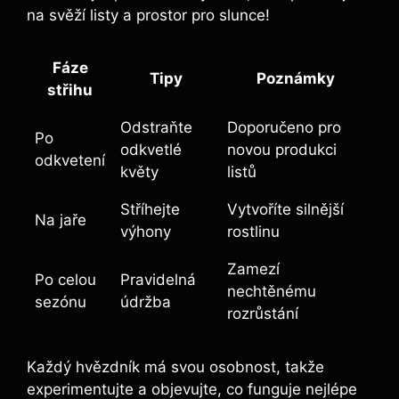
na svěží listy a prostor pro slunce!
Fáze
Tipy
Poznámky
střihu
Odstraňte
Doporučeno pro
Po
odkvetlé
novou produkci
odkvetení
květy
listů
Stříhejte
Vytvoříte silnější
Na jaře
výhony
rostlinu
Zamezí
Po celou
Pravidelná
nechtěnému
sezónu
údržba
rozrůstání
Každý hvězdník má svou osobnost, takže
experimentujte a objevujte, co funguje nejlépe