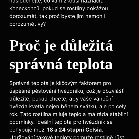
naslouchejte, co vám zkouší naznačit.
Koneckonců, pokud se rostliny dokážou
dorozumět, tak proč byste jim nemohli
porozumět vy?
Proč je důležitá
správná teplota
Správná teplota je klíčovým faktorem pro
úspěšné pěstování hvězdníku, což je obzvlášť
důležité, pokud chcete, aby vaše vánoční
hvězda kvetla nejen během svátků, ale po celý
rok. Tato rostlina miluje teplo a má ráda stabilní
podmínky. Ideální teplota pro hvězdník se
pohybuje mezi
18 a 24 stupni Celsia
.
Udržování takové teploty pomůže rostlině růst