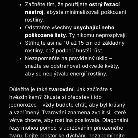
Začněte tím, že použijete
ostrý řezací
nástroj
, abyste minimalizovali poškození
rostliny.
Odstraňte všechny
usychající nebo
poškozené listy
. Ty nikomu neprospívají!
Stříhejte asi na 10 až 15 cm od základny
rostliny, což podpoří hustší růst.
Nezapomeňte na pravidelný úklid –
snažte se odstraňovat odkvetlé květy,
aby se neplýtvalo energií rostliny.
Důležité je také
tvarování
. Jak začínáte s
hvězdníkem? Zkuste si představit ido
jednorožce – vždy budete chtít, aby byl krásný
a vzpřímený. Tvarování znamená zvolit si, které
větve chcete, aby rostlina posilovala. Diagonální
řezy mohou pomoci s udržováním přirozeného
tvaru. Dejte prostor ke dýchání, nezapomínejte