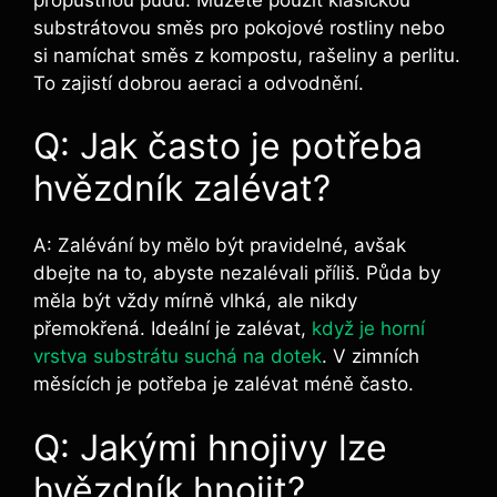
substrátovou směs pro pokojové rostliny nebo
si namíchat směs z kompostu, rašeliny a perlitu.
To zajistí dobrou aeraci a odvodnění.
Q: Jak často je potřeba
hvězdník zalévat?
A: Zalévání by mělo být pravidelné, avšak
dbejte na to, abyste nezalévali příliš. Půda by
měla být vždy mírně vlhká, ale nikdy
přemokřená. Ideální je zalévat,
když je horní
vrstva substrátu suchá na dotek
. V zimních
měsících je potřeba je zalévat méně často.
Q: Jakými hnojivy lze
hvězdník hnojit?