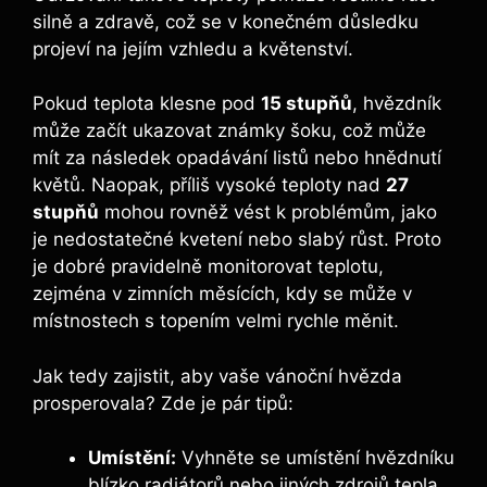
silně a zdravě, což se v konečném důsledku
projeví na jejím vzhledu a květenství.
Pokud teplota klesne pod
15 stupňů
, hvězdník
může začít ukazovat známky šoku, což může
mít za následek opadávání listů nebo hnědnutí
květů. Naopak, příliš vysoké teploty nad
27
stupňů
mohou rovněž vést k problémům, jako
je nedostatečné kvetení nebo slabý růst. Proto
je dobré pravidelně monitorovat teplotu,
zejména v zimních měsících, kdy se může v
místnostech s topením velmi rychle měnit.
Jak tedy zajistit, aby vaše vánoční hvězda
prosperovala? Zde je pár tipů:
Umístění:
Vyhněte se umístění hvězdníku
blízko radiátorů nebo jiných zdrojů tepla.