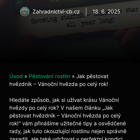
Zahradnictví-cb.cz
18. 6. 2025
Úvod
»
Pěstování rostlin
»
Jak pěstovat
hvězdník – Vánoční hvězda po celý rok!
Hledáte způsob, jak si užívat krásu Vánoční
hvězdy po celý rok? V našem článku „Jak
pěstovat hvězdník – Vánoční hvězda po celý
rok!“ vám přinášíme užitečné tipy a osvědčené
rady, jak tuto okouzlující rostlinu nejen správně
zasadit, ale také udržovat v perfektní kondici.