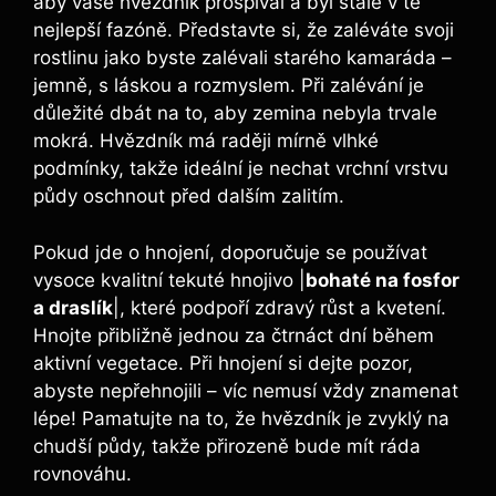
aby vaše hvězdník prospíval a byl stále v té
nejlepší fazóně. Představte si, že zaléváte svoji
rostlinu jako byste zalévali starého kamaráda –
jemně, s láskou a rozmyslem. Při zalévání je
důležité dbát na to, aby zemina nebyla trvale
mokrá. Hvězdník má raději mírně vlhké
podmínky, takže ideální je nechat vrchní vrstvu
půdy oschnout před dalším zalitím.
Pokud jde o hnojení, doporučuje se používat
vysoce kvalitní tekuté hnojivo |
bohaté na fosfor
a draslík
|, které podpoří zdravý růst a kvetení.
Hnojte přibližně jednou za čtrnáct dní během
aktivní vegetace. Při hnojení si dejte pozor,
abyste nepřehnojili – víc nemusí vždy znamenat
lépe! Pamatujte na to, že hvězdník je zvyklý na
chudší půdy, takže přirozeně bude mít ráda
rovnováhu.