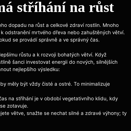
 má stříhání na růst
jeho dopadu na růst a celkové zdraví rostlin. Mnoho
e k odstranění mrtvého dřeva nebo zahuštěných větví.
okud se provádí správně a ve správný čas.
epšímu růstu a k rozvoji bohatých větví. Když
lině šanci investovat energii do nových, silnějších
nout nejlepšího výsledku:
y měly být vždy čisté a ostré. To minimalizuje
čas na stříhání je v období vegetativního klidu, kdy
se zotavuje.
ete větve, snažte se nechat silné a zdravé výhony; ty