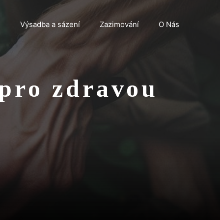
n
Výsadba a sázení
Zazimování
O Nás
 pro zdravou