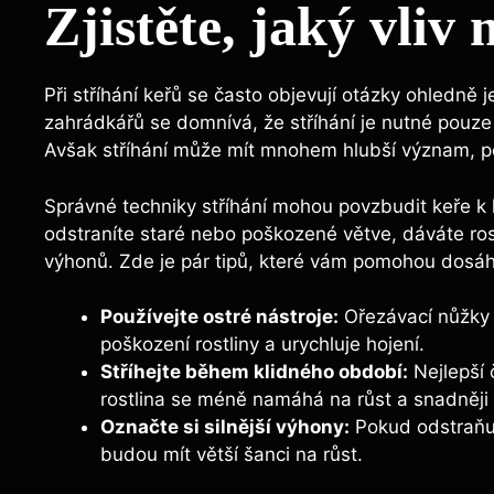
Zjistěte, jaký vliv
Při stříhání keřů se často objevují otázky ohledně 
zahrádkářů se domnívá, že stříhání je nutné pouz
Avšak stříhání může mít mnohem hlubší význam, p
Správné techniky stříhání mohou povzbudit keře k l
odstraníte staré nebo poškozené větve, dáváte rost
výhonů. Zde je pár tipů, které vám pomohou dosáh
Používejte ostré nástroje:
Ořezávací nůžky b
poškození rostliny a urychluje hojení.
Stříhejte během klidného období:
Nejlepší 
rostlina se méně namáhá na růst a snadněji 
Označte si silnější výhony:
Pokud odstraňuj
budou mít větší šanci na růst.