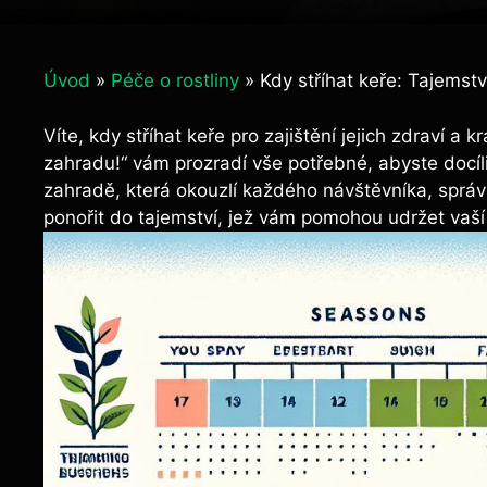
Úvod
»
Péče o rostliny
»
Kdy stříhat keře: Tajemst
Víte, kdy stříhat keře pro zajištění jejich zdraví a 
zahradu!“ vám prozradí vše potřebné, abyste docílil
zahradě, která okouzlí každého návštěvníka, správ
ponořit do tajemství, jež vám pomohou udržet vaší 