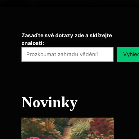
Zasaďte své dotazy zde a sklízejte
znalosti:
Vyhle
Novinky