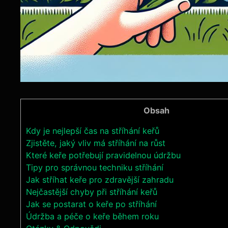
Obsah
Kdy je nejlepší čas na stříhání keřů
Zjistěte, jaký vliv má stříhání na růst
Které keře potřebují pravidelnou údržbu
Tipy pro správnou techniku stříhání
Jak stříhat keře pro zdravější zahradu
Nejčastější chyby při stříhání keřů
Jak se postarat o keře po stříhání
Údržba a péče o keře během roku