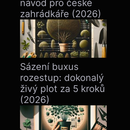
návod pro české
zahrádkáře (2026)
Sázení buxus
rozestup: dokonalý
živý plot za 5 kroků
(2026)