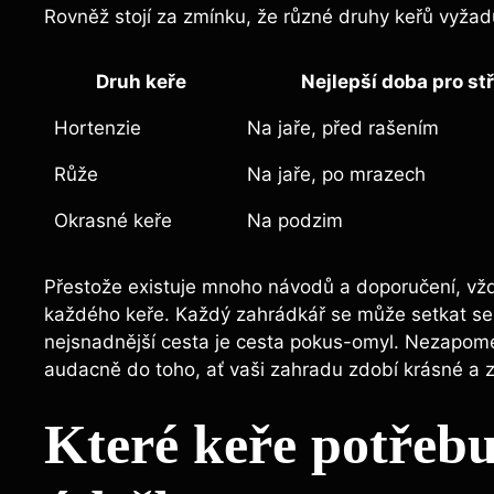
Rovněž stojí za zmínku, že různé druhy keřů vyžaduj
Druh keře
Nejlepší doba pro st
Hortenzie
Na jaře, před rašením
Růže
Na jaře, po mrazech
Okrasné keře
Na podzim
Přestože existuje mnoho návodů a doporučení, vžd
každého keře. Každý zahrádkář se může setkat se 
nejsnadnější cesta je cesta pokus-omyl. Nezapomeňt
audacně do toho, ať vaši zahradu zdobí krásné a 
Které keře potřebu