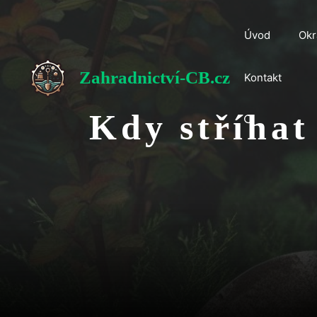
Přeskočit
na
Úvod
Okr
obsah
Zahradnictví-CB.cz
Kontakt
Kdy stříhat