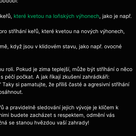
 období:
 keřů,
které kvetou na loňských výhonech
, jako je např.
o stříhání keřů, které kvetou na nových výhonech,
imě, když jsou v klidovém stavu, jako např. ovocné
u roli. Pokud je zima teplejší, může být stříhání o něco
s péčí počkat. A jak říkají zkušení zahrádkáři:
“ Taky si pamatujte, že příliš časté a agresivní stříhání
dosáhnout.
 a pravidelně sledování jejich vývoje je klíčem k
nimi budete zacházet s respektem, odmění vás
žná se stanou hvězdou vaší zahrady!