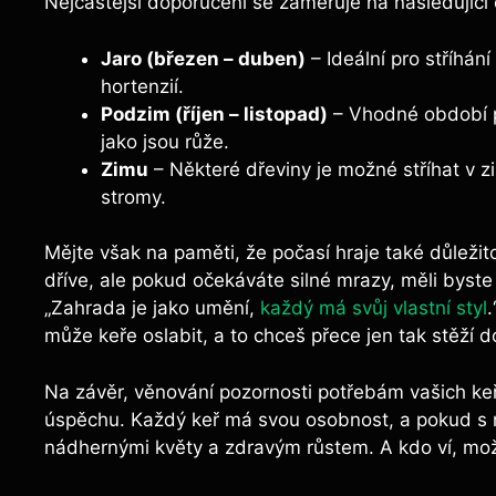
Nejčastější doporučení se zaměřuje na následující
Jaro (březen – duben)
– Ideální pro stříhání
hortenzií.
Podzim (říjen – listopad)
– Vhodné období pr
jako jsou růže.
Zimu
– Některé dřeviny je možné stříhat v z
stromy.
Mějte však na paměti, že počasí hraje také důležito
dříve, ale pokud očekáváte silné mrazy, měli byste 
„Zahrada je jako umění,
každý má svůj vlastní styl
.
může keře oslabit, a to chceš přece jen tak stěží 
Na závěr, věnování pozornosti potřebám vašich keřů
úspěchu. Každý keř má svou osobnost, a pokud s 
nádhernými květy a zdravým růstem. A kdo ví, mo