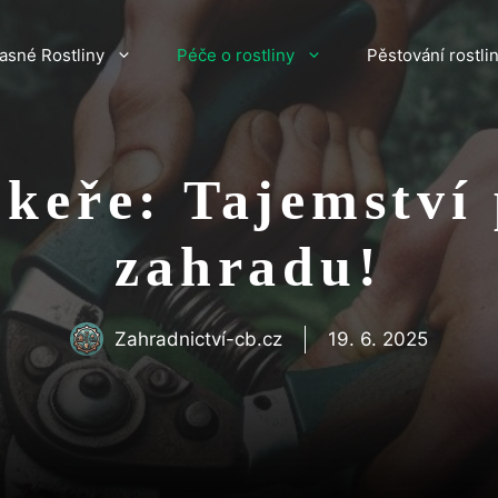
asné Rostliny
Péče o rostliny
Pěstování rostli
 keře: Tajemství
zahradu!
Zahradnictví-cb.cz
19. 6. 2025