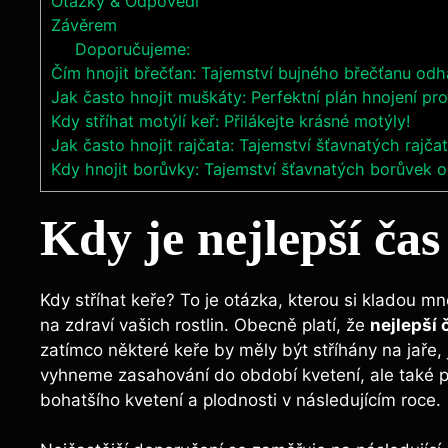
Otázky & Odpovědi
Závěrem
Doporučujeme:
Čím hnojit břečťan: Tajemství bujného břečťanu odh
Jak často hnojit muškáty: Perfektní plán hnojení pr
Kdy stříhat motýlí keř: Přilákejte krásné motýly!
Jak často hnojit rajčata: Tajemství šťavnatých rajča
Kdy hnojit borůvky: Tajemství šťavnatých borůvek 
Kdy je nejlepší čas
Kdy stříhat keře? To je otázka, kterou si kladou m
na zdraví vašich rostlin. Obecně platí, že
nejlepší 
zatímco některé keře by měly být stříhány na jaře, 
vyhneme zasahování do období kvetení, ale také po
bohatšího kvetení a plodnosti v následujícím roce.