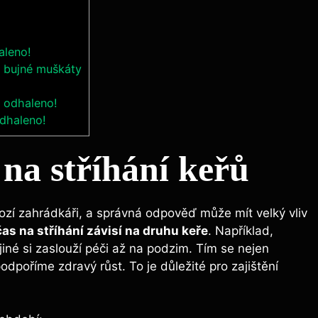
aleno!
o bujné muškáty
t odhaleno!
odhaleno!
 na stříhání keřů
nozí zahrádkáři, a správná odpověď může mít velký vliv
čas na stříhání závisí na druhu keře
. Například,
jiné si zaslouží péči až na podzim. Tím se nejen
dpoříme zdravý růst. To je důležité pro zajištění