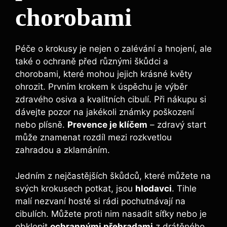
chorobami
Péče o krokusy je nejen o zalévání a hnojení, ale
také o ochraně před různými škůdci a
chorobami, které mohou jejich krásné květy
ohrozit. Prvním krokem k úspěchu je výběr
zdravého osiva a kvalitních cibulí. Při nákupu si
dávejte pozor na jakékoli známky poškození
nebo plísně.
Prevence je klíčem
– zdravý start
může znamenat rozdíl mezi rozkvetlou
zahradou a zklamáním.
Jedním z nejčastějších škůdců, které můžete na
svých krokusech potkat, jsou
hlodavci
. Tihle
malí nezvaní hosté si rádi pochutnávají na
cibulích. Můžete proti nim nasadit síťky nebo je
obklopit
ochrannými přehradami
z drátěného