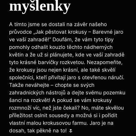
myšlenky
A tímto jsme se dostali na závěr našeho
průvodce „Jak pěstovat krokusy – Barevné jaro
ve vaší zahradě!“ Doufám, že vám tyto tipy
pomohly odhalit kouzlo těchto nádherných
květin a že už si plánujete, kde ve vaší zahradě
tyto krásné barvičky rozkvetou. Nezapomeňte,
že krokusy jsou nejen krásní, ale také skvělí
společníci, kteří přivítají jaro s otevřenou náručí.
Takže neváhejte – chopte se svých
zahradnických nástrojů a dejte svému pozemku
šanci na rozkvět! A pokud se vám krokusy
rozmnoží víc, než jste čekali? No, máte skvělou
příležitost oslnit sousedy a možná si i pořídit
vlastní malou krokusovou farmu. Jaro je na
dosah, tak pěkně na to! 🌷