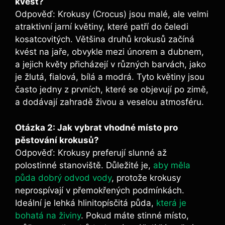
kvést?
Odpověď: Krokusy (Crocus) jsou malé, ale velmi
atraktivní jarní květiny, které patří do čeledi
kosatcovitých. Většina druhů krokusů začíná
kvést na jaře, obvykle mezi únorem a dubnem,
a jejich květy přicházejí v různých barvách, jako
je žlutá, fialová, bílá a modrá. Tyto květiny jsou
často jedny z prvních, které se objevují po zimě,
a dodávají zahradě živou a veselou atmosféru.
Otázka 2: Jak vybrat vhodné místo pro
pěstování krokusů?
Odpověď: Krokusy preferují slunné až
polostinné stanoviště. Důležité je,
aby měla
půda dobrý odvod vody
, protože krokusy
neprospívají v přemokřených podmínkách.
Ideální je lehká hlinitopísčitá půda,
která je
bohatá na živiny
. Pokud máte stinné místo,