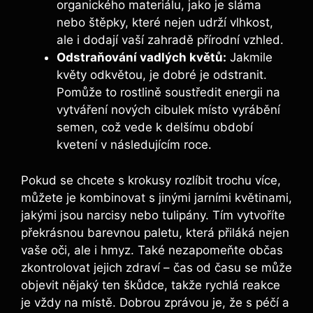
organického materiálu, jako je sláma
nebo štěpky, které nejen udrží vlhkost,
ale i dodají vaší zahradě přírodní vzhled.
Odstraňování vadlých květů:
Jakmile
květy odkvětou, je dobré je odstranit.
Pomůže to rostlině soustředit energii na
vytváření nových cibulek místo vyrábění
semen, což vede k delšímu období
kvetení v následujícím roce.
Pokud se chcete s krokusy rozlíbit trochu více,
můžete je kombinovat s jinými jarními květinami,
jakými jsou narcisy nebo tulipány. Tím vytvoříte
překrásnou barevnou paletu, která přiláká nejen
vaše oči, ale i hmyz. Také nezapomeňte občas
zkontrolovat jejich zdraví – čas od času se může
objevit nějaký ten škůdce, takže rychlá reakce
je vždy na místě. Dobrou zprávou je, že s péčí a