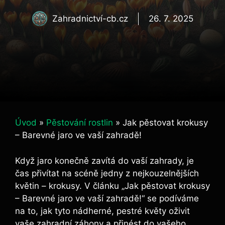
Zahradnictví-cb.cz
26. 7. 2025
Úvod
»
Pěstování rostlin
»
Jak pěstovat krokusy
– Barevné jaro ve vaší zahradě!
Když jaro konečně zavítá do vaší zahrady, je
čas přivítat na scéně jedny z nejkouzelnějších
květin – krokusy. V článku „Jak pěstovat krokusy
– Barevné jaro ve vaší zahradě!“ se podíváme
na to, jak tyto nádherné, pestré květy oživit
vaše zahradní záhony a přinést do vašeho