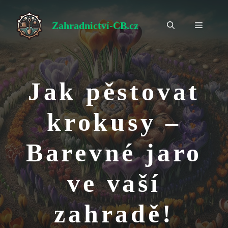
Přeskočit
na
Zahradnictví-CB.cz
Menu
obsah
Jak pěstovat
krokusy –
Barevné jaro
ve vaší
zahradě!