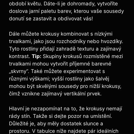
období květu. Dáte-li je dohromady, vytvoříte
doslova jarní paletu barev, kterou vaše sousedy
donutí se zastavit a obdivovat vás!
Dále můžete krokusy kombinovat s nízkými
trvalkami, jako jsou rozchodníky nebo hvozdíky.
Tyto rostliny přidají zahradě texturu a zajímavý
kontrast.
Tip:
Skupiny krokusů rozmístěné mezi
trvalkami mohou vytvořit příjemné barevné
„skvrny“. Také můžete experimentovat s
různými výškami; vyšší rostliny jako šalvěj
mohou být skvělými sousedy pro nižší krokusy,
čímž vznikne zajímavý vertikální prvek.
Hlavní je nezapomínat na to, že krokusy nemají
rády stín. Takže si dejte pozor na umístění.
Důležité je, aby měly dostatek slunce a
prostoru. V tabulce níže najdete pár ideálních