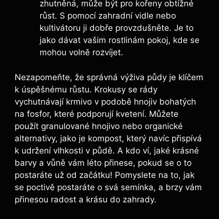
zhutněná, může být pro kořeny obtížné
růst. S pomocí zahradní vidle nebo
kultivátoru ji dobře provzdušněte. Je to
jako dávat vašim rostlinám pokoj, kde se
mohou volně rozvíjet.
Nezapomeňte, že správná výživa půdy je klíčem
k úspěšnému růstu. Krokusy se rády
vychutnávají krmivo v podobě hnojiv bohatých
na fosfor, které podporují kvetení. Můžete
použít granulované hnojivo nebo organické
alternativy, jako je kompost, který navíc přispívá
k udržení vlhkosti v půdě. A kdo ví, jaké krásné
barvy a vůně vám léto přinese, pokud se o to
postaráte už od začátku! Pomyslete na to, jak
se poctivě postaráte o svá semínka, a brzy vám
přinesou radost a krásu do zahrady.