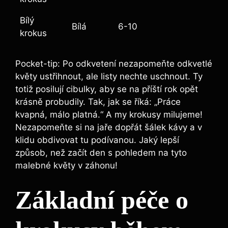
Bílý
Bílá
6-10
krokus
Pocket-tip: Po odkvetení nezapomeňte odkvetlé
květy ustřihnout, ale listy nechte uschnout. Ty
totiž posilují cibulky, aby se na příští rok opět
krásně probudily. Tak, jak se říká: „Práce
kvapná, málo platná.“ A my krokusy milujeme!
Nezapomeňte si na jaře dopřát šálek kávy a v
klidu obdivovat tu podívanou. Jaký lepší
způsob, než začít den s pohledem na tyto
malebné květy v záhonu!
Základní péče o