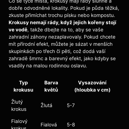
Co se týče místa, krokusy mají rády slunné a
dobře odvodněné lokality. Pokud je půda těžká,
zkuste přimíchat trochu písku nebo kompostu.
Krokusy nemají rády, když jejich kořeny stojí
ve vodě
, takže dbejte na to, aby se vaše
zahradní záhony nezaplavovaly. Pokud chcete
mít přírodní efekt, můžete je sázat v menších
skupinkách po třech či pěti, což dodá vaší
zahradě šmrnc a barevný efekt, jako kdyby se
vsadily na malou rodinnou oslavu.
Typ
Barva
Vysazování
krokusu
květů
(hloubka v cm)
Žlutý
Žlutá
5-7
krokus
Fialový
Fialová
5-8
krokus