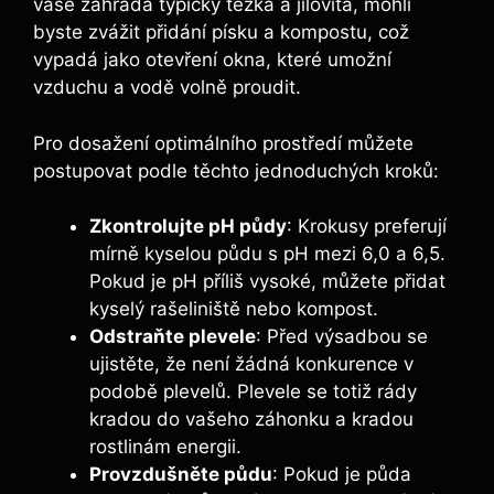
vaše zahrada typicky těžká a jílovitá, mohli
byste zvážit přidání písku a kompostu, což
vypadá jako otevření okna, které umožní
vzduchu a vodě volně proudit.
Pro dosažení optimálního prostředí můžete
postupovat podle těchto jednoduchých kroků:
Zkontrolujte pH půdy
: Krokusy preferují
mírně kyselou půdu s pH mezi 6,0 a 6,5.
Pokud je pH příliš vysoké, můžete přidat
kyselý rašeliniště nebo kompost.
Odstraňte plevele
: Před výsadbou se
ujistěte, že není žádná konkurence v
podobě plevelů. Plevele se totiž rády
kradou do vašeho záhonku a kradou
rostlinám energii.
Provzdušněte půdu
: Pokud je půda