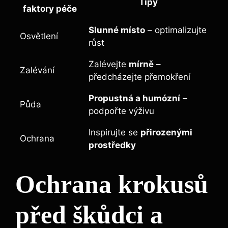
Tipy
faktory péče
Slunné místo
– optimalizujte
Osvětlení
růst
Zalévejte
mírně
–
Zalévání
předcházejte přemokření
Propustná a humózní
–
Půda
podpořte výživu
Inspirujte se
přirozenými
Ochrana
prostředky
Ochrana krokusů
před škůdci a