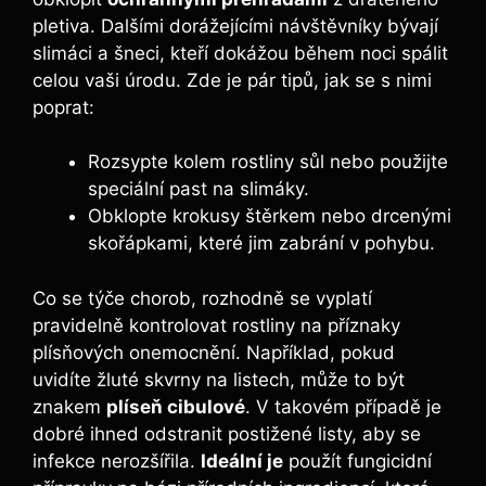
pletiva. Dalšími dorážejícími návštěvníky bývají
slimáci a šneci, kteří dokážou během noci spálit
celou vaši úrodu. Zde je pár tipů, jak se s nimi
poprat:
Rozsypte kolem rostliny sůl nebo použijte
speciální past na slimáky.
Obklopte krokusy štěrkem nebo drcenými
skořápkami, které jim zabrání v pohybu.
Co se týče chorob, rozhodně se vyplatí
pravidelně kontrolovat rostliny na příznaky
plísňových onemocnění. Například, pokud
uvidíte žluté skvrny na listech, může to být
znakem
plíseň cibulové
. V takovém případě je
dobré ihned odstranit postižené listy, aby se
infekce nerozšířila.
Ideální je
použít fungicidní