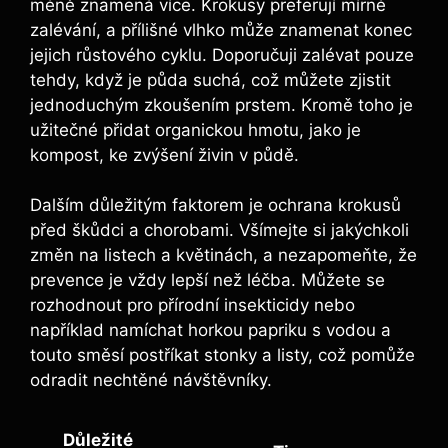
méně znamená více. Krokusy preferují mírné
zalévání, a přílišné vlhko může znamenat konec
jejich růstového cyklu. Doporučuji zalévat pouze
tehdy, když je půda suchá, což můžete zjistit
jednoduchým zkoušením prstem. Kromě toho je
užitečné přidat organickou hmotu, jako je
kompost, ke zvýšení živin v půdě.
Dalším důležitým faktorem je ochrana krokusů
před škůdci a chorobami. Všímejte si jakýchkoli
změn na listech a květinách, a nezapomeňte, že
prevence je vždy lepší než léčba. Můžete se
rozhodnout pro přírodní insekticidy nebo
například namíchat horkou papriku s vodou a
touto směsí postříkat stonky a listy, což pomůže
odradit nechtěné návštěvníky.
Důležité