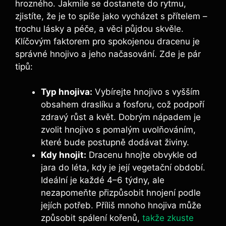
hrozného. Jakmile se dostanete do rytmu,
zjistíte, že je to spíše jako vycházet s přítelem –
trochu lásky a péče, a věci půjdou skvěle.
Klíčovým faktorem pro spokojenou dracenu je
správné hnojivo a jeho načasování. Zde je pár
tipů:
Typ hnojiva:
Vybírejte hnojivo s vyšším
obsahem draslíku a fosforu, což podpoří
zdravý růst a květ. Dobrým nápadem je
zvolit hnojivo s pomalým uvolňováním,
které bude postupně dodávat živiny.
Kdy hnojit:
Dracenu hnojte obvykle od
jara do léta, kdy je její vegetační období.
Ideální je každé 4–6 týdny, ale
nezapomeňte přizpůsobit hnojení podle
jejích potřeb. Příliš mnoho hnojiva může
způsobit spálení kořenů,
takže zkuste