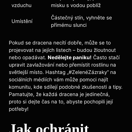
vzduchu
misku s vodou poblíž
Částečný stín, vyhněte se
Umístění
přímému slunci
Pokud se dracena necítí dobře, může se to
projevovat na jejích listech – budou žloutnout
nebo opadávat.
Nedělejte paniku!
Často stačí
upravit zavlažování nebo přemístit rostlinu na
světlejší místo. Hashtag „#ZelenéZázraky“ na
sociálních médiích vám může pomoci najít
komunitu, kde sdílejí podobné zkušenosti a tipy.
Pamatujte, že každá dracena je jedinečná,
proto si dejte čas na to, abyste pochopili její
potřeby!
Jak ochránit