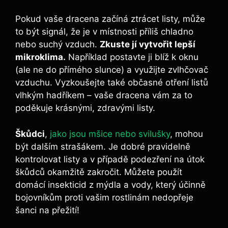
Pokud vaše dracena začíná ztrácet listy, může
to být signál, že je v místnosti příliš chladno
nebo suchý vzduch.
Zkuste jí vytvořit lepší
mikroklima.
Například postavte ji blíž k oknu
(ale ne do přímého slunce) a využijte zvlhčovač
vzduchu. Vyzkoušejte také občasné otření listů
vlhkým hadříkem – vaše dracena vám za to
poděkuje krásnými, zdravými listy.
Škůdci
,
jako jsou mšice nebo svilušky
, mohou
být dalším strašákem. Je dobré pravidelně
kontrolovat listy a v případě podezření na útok
škůdců okamžitě zakročit. Můžete použít
domácí insekticid z mýdla a vody, který účinně
bojovníkům proti vašim rostlinám nedopřeje
šanci na přežití!