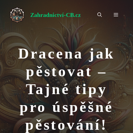
Přeskočit
na
Zahradnictví-CB.cz
Menu
obsah
Dracena jak
pěstovat –
Tajné tipy
pro úspěšné
pěstování!