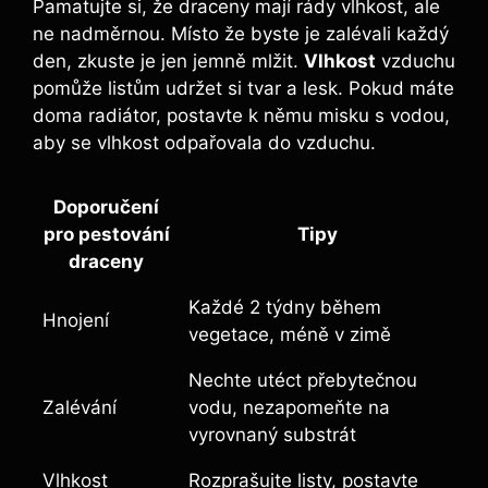
Pamatujte si, že draceny mají rády vlhkost, ale
ne nadměrnou. Místo že byste je zalévali každý
den, zkuste je jen jemně mlžit.
Vlhkost
vzduchu
pomůže listům udržet si tvar a lesk. Pokud máte
doma radiátor, postavte k němu misku s vodou,
aby se vlhkost odpařovala do vzduchu.
Doporučení
pro pestování
Tipy
draceny
Každé 2 týdny během
Hnojení
vegetace, méně v zimě
Nechte utéct přebytečnou
Zalévání
vodu, nezapomeňte na
vyrovnaný substrát
Vlhkost
Rozprašujte listy, postavte