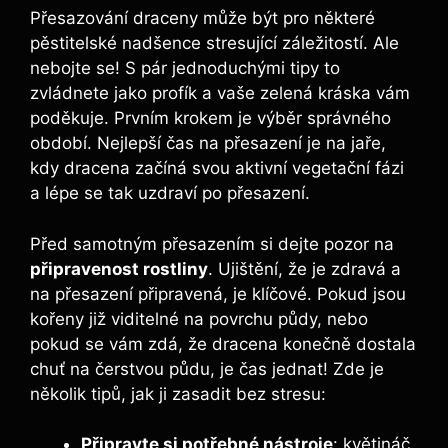
Přesazování draceny může být pro některé
pěstitelské nadšence stresující záležitostí. Ale
nebojte se! S pár jednoduchými tipy to
zvládnete jako profík a vaše zelená kráska vám
poděkuje. Prvním krokem je výběr správného
období. Nejlepší čas na přesazení je na jaře,
kdy dracena začíná svou aktivní vegetační fázi
a lépe se tak uzdraví po přesazení.
Před samotným přesazením si dejte pozor na
připravenost rostliny
. Ujištění, že je zdravá a
na přesazení připravená, je klíčové. Pokud jsou
kořeny již viditelné na povrchu půdy, nebo
pokud se vám zdá, že dracena konečně dostala
chuť na čerstvou půdu, je čas jednat! Zde je
několik tipů, jak ji zasadit bez stresu:
Připravte si potřebné nástroje
: květináč