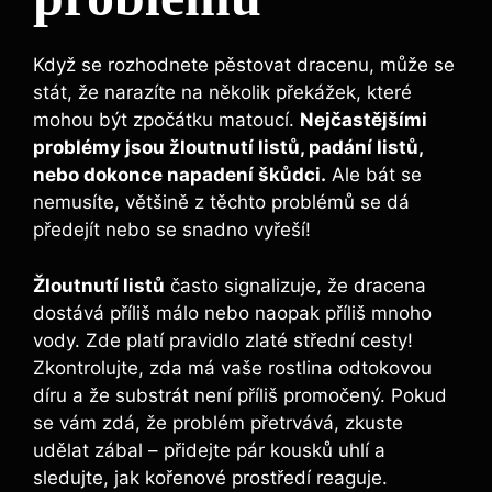
Když se rozhodnete pěstovat dracenu, může se
stát, že narazíte na několik překážek, které
mohou být zpočátku matoucí.
Nejčastějšími
problémy jsou žloutnutí listů, padání listů,
nebo dokonce napadení škůdci.
Ale bát se
nemusíte, většině z těchto problémů se dá
předejít nebo se snadno vyřeší!
Žloutnutí listů
často signalizuje, že dracena
dostává příliš málo nebo naopak příliš mnoho
vody. Zde platí pravidlo zlaté střední cesty!
Zkontrolujte, zda má vaše rostlina odtokovou
díru a že substrát není příliš promočený. Pokud
se vám zdá, že problém přetrvává, zkuste
udělat zábal – přidejte pár kousků uhlí a
sledujte, jak kořenové prostředí reaguje.