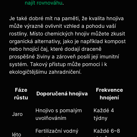
najít rovnováhu
.
Je také dobré mít na paměti, že kvalita hnojiva
může výrazně ovlivnit vzhled a pohodu vaší
rostliny. Místo chemických hnojiv můžete zkusit
organická alternativy, jako je například kompost
nebo hnojící čaj, které dodají draceně
prospěšné živiny a zároveň posílí její imunitní
systém. Takový přístup může pomoci i k
ekologičtějšímu zahradničení.
Fáze
Frekvence
Doporučená hnojiva
růstu
hnojení
Hnojivo s pomalým
Každé 4
Jaro
uvolňováním
týdny
Fertilizační vodný
Každé 6–8
léto