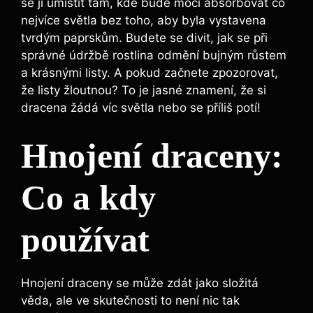
se ji umístit tam, kde bude moci absorbovat co
nejvíce světla bez toho, aby byla vystavena
tvrdým paprskům. Budete se divit, jak se při
správné údržbě rostlina odmění bujným růstem
a krásnými listy. A pokud začnete zpozorovat,
že listy žloutnou? To je jasné znamení, že si
dracena žádá víc světla nebo se příliš potí!
Hnojení draceny:
Co a kdy
používat
Hnojení draceny se může zdát jako složitá
věda, ale ve skutečnosti to není nic tak