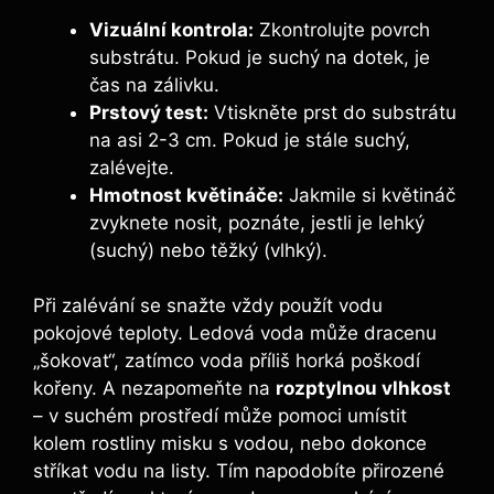
Vizuální kontrola:
Zkontrolujte povrch
substrátu. Pokud je suchý na dotek, je
čas na zálivku.
Prstový test:
Vtiskněte prst do substrátu
na asi 2-3 cm. Pokud je stále suchý,
zalévejte.
Hmotnost květináče:
Jakmile si květináč
zvyknete nosit, poznáte, jestli je lehký
(suchý) nebo těžký (vlhký).
Při zalévání se snažte vždy použít vodu
pokojové teploty. Ledová voda může dracenu
„šokovat“, zatímco voda příliš horká poškodí
kořeny. A nezapomeňte na
rozptylnou vlhkost
– v suchém prostředí může pomoci umístit
kolem rostliny misku s vodou, nebo dokonce
stříkat vodu na listy. Tím napodobíte přirozené