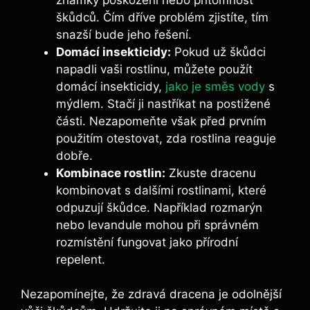
škůdců. Čím dříve problém zjistíte, tím
snazší bude jeho řešení.
Domácí insekticidy:
Pokud už škůdci
napadli vaši rostlinu, můžete použít
domácí insekticidy,
jako je směs vody
s
mýdlem. Stačí ji nastříkat na postižené
části. Nezapomeňte však před prvním
použitím otestovat, zda rostlina reaguje
dobře.
Kombinace rostlin:
Zkuste dracenu
kombinovat s dalšími rostlinami, které
odpuzují škůdce. Například rozmarýn
nebo levandule mohou při správném
rozmístění fungovat jako přírodní
repelent.
Nezapomínejte, že zdravá dracena je odolnější