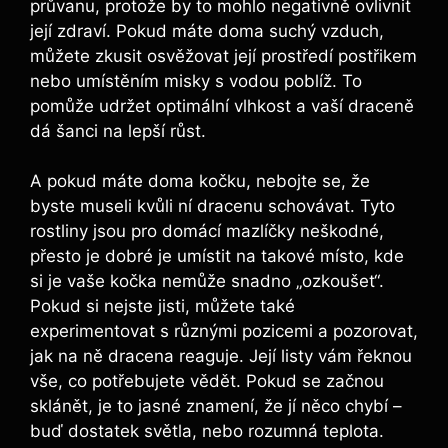
průvanu, protože by to mohlo negativně ovlivnit
její zdraví. Pokud máte doma suchý vzduch,
můžete zkusit osvěžovat její prostředí postřikem
nebo umístěním misky s vodou poblíž. To
pomůže udržet optimální vlhkost a vaší draceně
dá šanci na lepší růst.
A pokud máte doma kočku, nebojte se, že
byste museli kvůli ní dracenu schovávat. Tyto
rostliny jsou pro domácí mazlíčky neškodné,
přesto je dobré je umístit na takové místo, kde
si je vaše kočka nemůže snadno „ozkoušet“.
Pokud si nejste jisti, můžete také
experimentovat s různými pozicemi a pozorovat,
jak na ně dracena reaguje. Její listy vám řeknou
vše, co potřebujete vědět. Pokud se začnou
sklánět, je to jasné znamení, že jí něco chybí –
buď dostatek světla, nebo rozumná teplota.