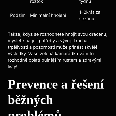
roztok
týdnů
1–2krát za
Podzim
Minimální hnojení
sezónu
Takže, když se rozhodnete hnojit svou dracenu,
myslete na její potřeby a vývoj. Trocha
trpělivosti a pozornosti může přinést skvělé
výsledky. Vaše zelená kamarádka vám to
rozhodně oplatí bujnějším růstem a zdravými
listy!
Prevence a řešení
běžných
problémů