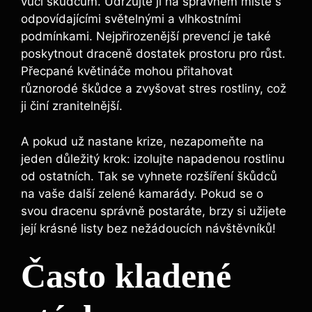
vůči škůdcům. Udržujte ji na správném místě s
odpovídajícími světelnými a vlhkostními
podmínkami. Nejpřirozenější prevencí je také
poskytnout draceně dostatek prostoru pro růst.
Přecpané květináče mohou přitahovat
různorodé škůdce a zvyšovat stres rostliny, což
ji činí zranitelnější.
A pokud už nastane krize, nezapomeňte na
jeden důležitý krok: izolujte napadenou rostlinu
od ostatních. Tak se vyhnete rozšíření škůdců
na vaše další zelené kamarády. Pokud se o
svou dracenu správně postaráte, brzy si užijete
její krásné listy bez nežádoucích návštěvníků!
Často kladené