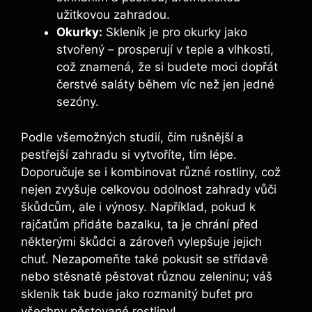
užitkovou zahradou.
Okurky:
Skleník je pro okurky jako
stvořený – prosperují v teple a vlhkosti,
což znamená, že si budete moci dopřát
čerstvé saláty během víc než jen jedné
sezóny.
Podle všemožných studií, čím rušnější a
pestřejší zahradu si vytvoříte, tím lépe.
Doporučuje se i kombinovat různé rostliny, což
nejen zvyšuje celkovou odolnost zahrady vůči
škůdcům, ale i výnosy. Například, pokud k
rajčatům přidáte bazalku, ta je chrání před
některými škůdci a zároveň vylepšuje jejich
chuť. Nezapomeňte také pokusit se střídavě
nebo stěsnatě pěstovat různou zeleninu; váš
skleník tak bude jako rozmanitý bufet pro
všechny pěstované rostliny!