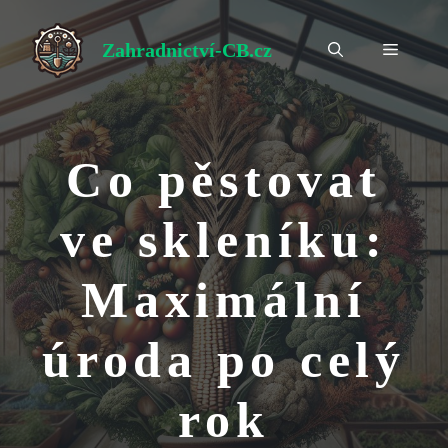
Přeskočit
na
Zahradnictví-CB.cz
Menu
obsah
Co pěstovat
ve skleníku:
Maximální
úroda po celý
rok