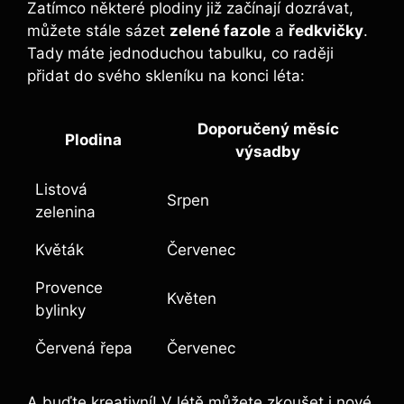
Zatímco některé plodiny již začínají dozrávat,
můžete stále sázet
zelené fazole
a
ředkvičky
.
Tady máte jednoduchou tabulku, co raději
přidat do svého skleníku na konci léta:
Doporučený měsíc
Plodina
výsadby
Listová
Srpen
zelenina
Květák
Červenec
Provence
Květen
bylinky
Červená řepa
Červenec
A buďte kreativní! V létě můžete zkoušet i nové