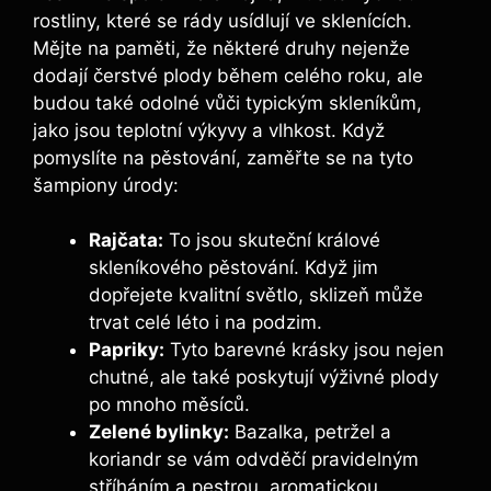
rostliny, které se rády usídlují ve sklenících.
Mějte na paměti, že některé druhy nejenže
dodají čerstvé plody během celého roku, ale
budou také odolné vůči typickým skleníkům,
jako jsou teplotní výkyvy a vlhkost. Když
pomyslíte na pěstování, zaměřte se na tyto
šampiony úrody:
Rajčata:
To jsou skuteční králové
skleníkového pěstování. Když jim
dopřejete kvalitní světlo, sklizeň může
trvat celé léto i na podzim.
Papriky:
Tyto barevné krásky jsou nejen
chutné, ale také poskytují výživné plody
po mnoho měsíců.
Zelené bylinky:
Bazalka, petržel a
koriandr se vám odvděčí pravidelným
stříháním a pestrou, aromatickou