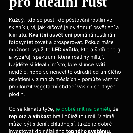
pro ideální růst
Každý, kdo se pustil do pěstování rostlin ve
skleníku, ví, jak klíčové je ovládnutí osvětlení a
klimatu.
Kvalitní osvětlení
pomáhá rostlinám
fotosyntetizovat a prosperovat. Pokud máte
možnost, využijte
LED světla
, která šetří energii
a vyzařují spektrum, které rostliny milují.
Najděte si ideální místo, kde slunce svítí
nejdéle, nebo se nenechte odradit od umělého
osvětlení v zimních měsících – pomůže vám to
prodloužit vegetační období vašich chutných
plodin.
Co se klimatu týče,
je dobré mít na paměti
, že
teplota
a
vlhkost
hrají důležitou roli. V zimě
může být skleník chladnější, takže je dobré
investovat do nějakého
topného systému
.