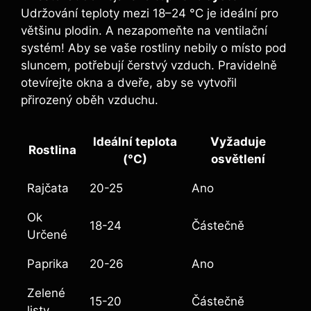
Udržování teploty mezi 18–24 °C je ideální pro
většinu plodin. A nezapomeňte na ventilační
systém! Aby se vaše rostliny nebily o místo pod
sluncem, potřebují čerstvý vzduch. Pravidelně
otevírejte okna a dveře, aby se vytvořil
přirozený oběh vzduchu.
Ideální teplota
Vyžaduje
Rostlina
(°C)
osvětlení
Rajčata
20-25
Ano
Ok
18-24
Částečně
Určené
Paprika
20-26
Ano
Zelené
15-20
Částečně
listy