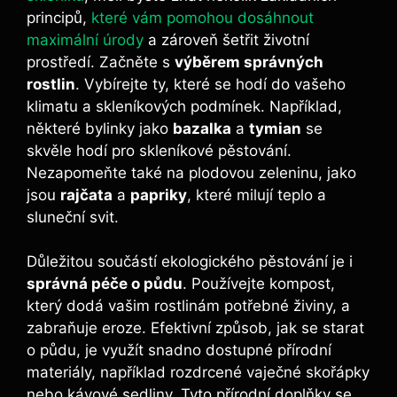
principů,
které vám pomohou dosáhnout
maximální úrody
a zároveň šetřit životní
prostředí. Začněte s
výběrem správných
rostlin
. Vybírejte ty, které se hodí do vašeho
klimatu a skleníkových podmínek. Například,
některé bylinky jako
bazalka
a
tymian
se
skvěle hodí pro skleníkové pěstování.
Nezapomeňte také na plodovou zeleninu, jako
jsou
rajčata
a
papriky
, které milují teplo a
sluneční svit.
Důležitou součástí ekologického pěstování je i
správná péče o půdu
. Používejte kompost,
který dodá vašim rostlinám potřebné živiny, a
zabraňuje eroze. Efektivní způsob, jak se starat
o půdu, je využít snadno dostupné přírodní
materiály, například rozdrcené vaječné skořápky
nebo kávové sedliny. Tyto přírodní doplňky se