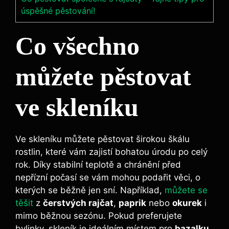
úspěšné pěstování!
Co všechno
můžete pěstovat
ve skleníku
Ve skleníku můžete pěstovat širokou škálu
rostlin, které vám zajistí bohatou úrodu po celý
rok. Díky stabilní teplotě a chránění před
nepřízní počasí se vám mohou podařit věci, o
kterých se běžně jen sní. Například,
můžete se
těšit
z
čerstvých rajčat
,
paprik
nebo
okurek
i
mimo běžnou sezónu. Pokud preferujete
bylinky, skleník je ideálním místem pro
bazalku
,