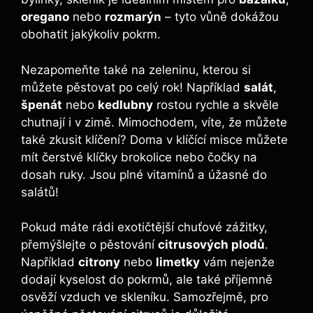
oregano
nebo
rozmarýn
– tyto vůně dokážou
obohatit jakýkoliv pokrm.
Nezapomeňte také na zeleninu, kterou si
můžete pěstovat po celý rok! Například
salát
,
špenát
nebo
kedlubny
rostou rychle a skvěle
chutnají i v zimě. Mimochodem, víte, že můžete
také zkusit klíčení? Doma v klíčící misce můžete
mít čerstvé klíčky brokolice nebo čočky na
dosah ruky. Jsou plné vitamínů a úžasné do
salátů!
Pokud máte rádi exotičtější chuťové zážitky,
přemýšlejte o pěstování
citrusových plodů
.
Například
citrony
nebo
limetky
vám nejenže
dodají kyselost do pokrmů, ale také příjemně
osvěží vzduch ve skleníku. Samozřejmě, pro