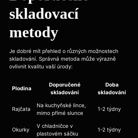
skladovací
metody
Je dobré mít přehled o různých možnostech
skladování. Správná metoda může výrazně
ovlivnit kvalitu vaší úrody:
Doporučené
Doba
Plodina
skladování
skladování
Na kuchyňské lince,
Rajčata
1-2 týdny
mimo přímé slunce
V chladničce v
Okurky
1-2 týdny
plastovém sáčku