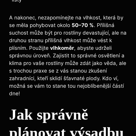
A nakonec, nezapomínejte na vlhkost, která by
se měla pohybovat okolo
50–70 %
. Přílišná
suchost může být pro rostliny devastující, ale na
druhou stranu přílišná vlhkost může vést k
plísním. Použijte
vlhkoměr
, abyste udrželi
správnou úroveň. Zajistit to správné osvětlení a
klima pro vaše rostliny může zdát jako věda, ale
s trochou praxe se z vás stanou zkušení
zahradníci, kteří sklidí šťavnaté plody. Kdo ví,
možná se vám to stane tou nejoblíbenější částí
dne!
Jak správně
plánovat výsadbu