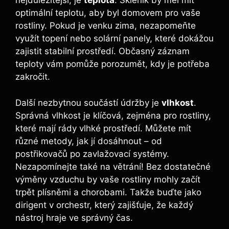
nejdůležitější, je
teplota
. Skleník by měl mít
optimální teplotu, aby byl domovem pro vaše
rostliny. Pokud je venku zima, nezapomeňte
využít topení nebo solární panely, které dokážou
zajistit stabilní prostředí. Občasný záznam
teploty vám pomůže porozumět, kdy je potřeba
zakročit.
Další nezbytnou součástí údržby je
vlhkost
.
Správná vlhkost je klíčová, zejména pro rostliny,
které mají rády vlhké prostředí. Můžete mít
různé metody, jak jí dosáhnout – od
postřikovačů po zavlažovací systémy.
Nezapomínejte také na větrání! Bez dostatečné
výměny vzduchu by vaše rostliny mohly začít
trpět plísněmi a chorobami. Takže buďte jako
dirigent v orchestr, který zajišťuje, že každý
nástroj hraje ve správný čas.