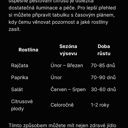
úspěšné pěstování citrusů je důležitá
dostatečná iluminace a péče. Pro lepší přehled
si můžete připravit tabulku s časovým plánem,
kdy čemu věnovat pozornost a jaké rostliny
zasít.
Sezóna
Doba
Rostlina
výsevu
růstu
Rajčata
Únor – Březen
70-85 dnů
Paprika
Únor
70-90 dnů
Salát
Červen – Srpen
30-60 dnů
Citrusové
Celoročně
1-2 roky
plody
Tímto způsobem můžete mít nejen zdravé jídlo