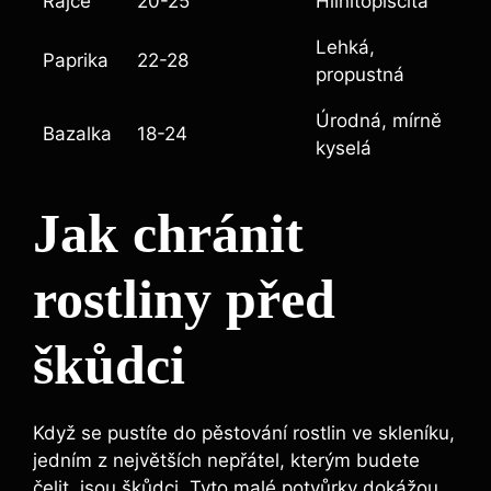
Rajče
20-25
Hlinitopísčitá
Lehká,
Paprika
22-28
propustná
Úrodná, mírně
Bazalka
18-24
kyselá
Jak chránit
rostliny před
škůdci
Když se pustíte do pěstování rostlin ve skleníku,
jedním z největších nepřátel, kterým budete
čelit, jsou škůdci. Tyto malé potvůrky dokážou