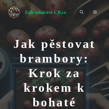
Přeskočit
na
Zahradnictví-CB.cz
Menu
obsah
Jak pěstovat
brambory:
Krok za
krokem k
bohaté