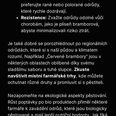
preferujte rané nebo polorané odrůdy,
které rychle dozrávají.
Rezistence:
Zvažte odrůdy odolné vůči
chorobám, jako je plíseň bramborová,
abyste minimalizovali riziko ztrát.
Je také dobré se porozhlédnout po regionálních
odrůdách, které si s naší půdou a klimatem
rozumí. Například „Červené brambory“ jsou v
některých oblastech oblíbené díky svému
sladšímu saboru a tuhé slupce.
Zkuste
navštívit místní farmářské trhy
, kde můžete
ochutnat různé druhy a promluvit si s pěstiteli.
Nezapomeňte na ekologické aspekty pěstování.
Růst poptávky po bio produktech přiměl některé
farmáře k zavádění odrůd, které jsou biologicky
pěstované a mají lepší nutriční hodnoty. Jak říká