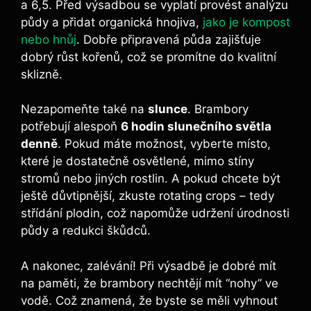
a 6,5. Před výsadbou se vyplatí provést analýzu
půdy a přidat organická hnojiva,
jako je kompost
nebo hnůj
. Dobře připravená půda zajišťuje
dobrý růst kořenů, což se promítne do kvalitní
sklizně.
Nezapomeňte také na
slunce
. Brambory
potřebují alespoň
6 hodin slunečního světla
denně
. Pokud máte možnost, vyberte místo,
které je dostatečně osvětlené, mimo stíny
stromů nebo jiných rostlin. A pokud chcete být
ještě důvtipnější, zkuste rotating crops – tedy
střídání plodin, což napomůže udržení úrodnosti
půdy a redukci škůdců.
A nakonec, zalévání! Při výsadbě je dobré mít
na paměti, že brambory nechtějí mít “nohy” ve
vodě. Což znamená, že byste se měli vyhnout