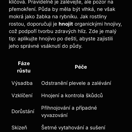
klíčová. Pravidelně je zalévejte, ale pozor na
přemokření. Půda by měla být vlhká, ne však
mokrá jako žabka na rybníku. Jak rostliny
rostou, doporučuji je
hnojit
organickými hnojivy,
což podpoří tvorbu zdravých hlíz. Zde je malý
tip: aplikujte hnojivo po dešti, abyste zajistili
jeho správné vsáknutí do půdy.
Fáze
Péče
růstu
Výsadba
Odstranění plevele a zalévání
Vzklíčení
Hnojení a kontrola škůdců
Přihnojování a případné
Dorůstání
vyvazování
Skizeň
Šetrné vytahování a sušení