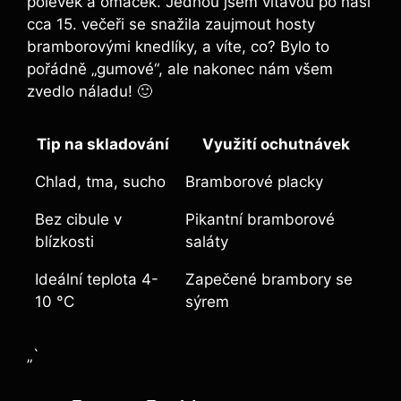
polévek a omáček. Jednou jsem vltavou po naší
cca 15. večeři se snažila zaujmout hosty
bramborovými knedlíky, a víte, co? Bylo to
pořádně „gumové“, ale nakonec nám všem
zvedlo náladu! 🙂
Tip na skladování
Využití ochutnávek
Chlad, tma, sucho
Bramborové placky
Bez cibule v
Pikantní bramborové
blízkosti
saláty
Ideální teplota 4-
Zapečené brambory se
10 °C
sýrem
„`