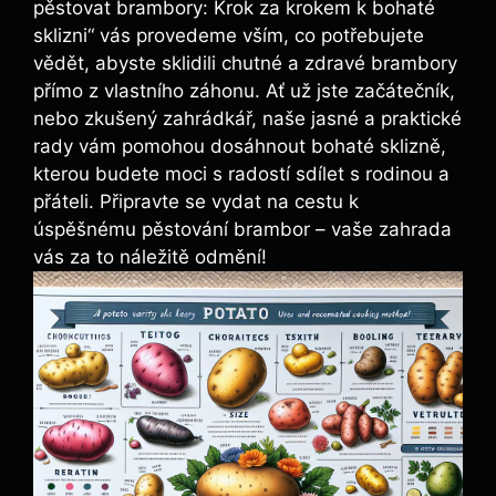
pěstovat brambory: Krok za krokem k bohaté
sklizni“ vás provedeme vším, co potřebujete
vědět, abyste sklidili chutné a zdravé brambory
přímo z vlastního záhonu. Ať už jste začátečník,
nebo zkušený zahrádkář, naše jasné a praktické
rady vám pomohou dosáhnout bohaté sklizně,
kterou budete moci s radostí sdílet s rodinou a
přáteli. Připravte se vydat na cestu k
úspěšnému pěstování brambor – vaše zahrada
vás za to náležitě odmění!