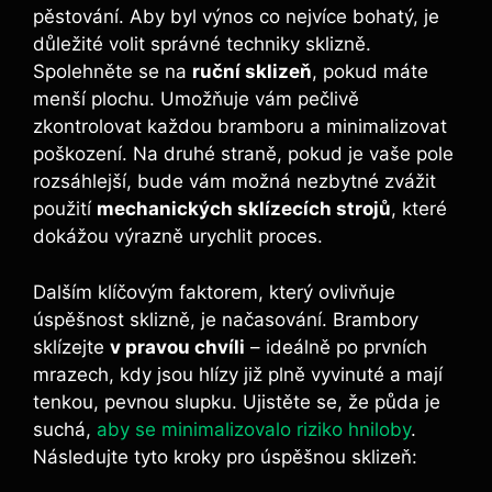
pěstování. Aby byl výnos co nejvíce bohatý, je
důležité volit správné techniky sklizně.
Spolehněte se na
ruční sklizeň
, pokud máte
menší plochu. Umožňuje vám pečlivě
zkontrolovat každou bramboru a minimalizovat
poškození. Na druhé straně, pokud je vaše pole
rozsáhlejší, bude vám možná nezbytné zvážit
použití
mechanických sklízecích strojů
, které
dokážou výrazně urychlit proces.
Dalším klíčovým faktorem, který ovlivňuje
úspěšnost sklizně, je načasování. Brambory
sklízejte
v pravou chvíli
– ideálně po prvních
mrazech, kdy jsou hlízy již plně vyvinuté a mají
tenkou, pevnou slupku. Ujistěte se, že půda je
suchá,
aby se minimalizovalo riziko hniloby
.
Následujte tyto kroky pro úspěšnou sklizeň: