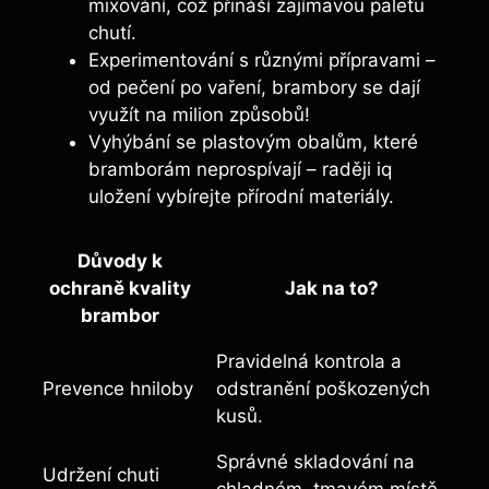
mixování, což přináší zajímavou paletu
chutí.
Experimentování s různými přípravami –
od pečení po vaření, brambory se dají
využít na milion způsobů!
Vyhýbání se plastovým obalům, které
bramborám neprospívají – raději iq
uložení vybírejte přírodní materiály.
Důvody k
ochraně kvality
Jak na to?
brambor
Pravidelná kontrola a
Prevence hniloby
odstranění poškozených
kusů.
Správné skladování na
Udržení chuti