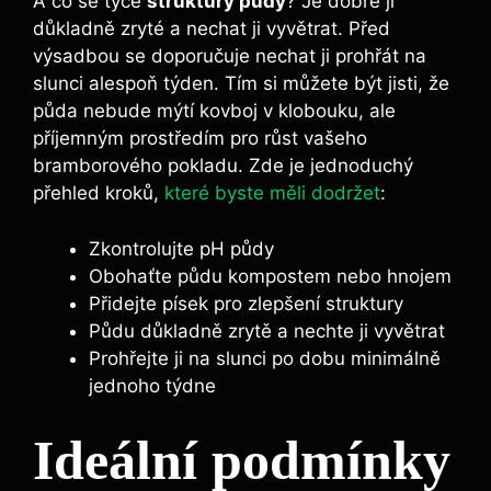
A co se týče
struktury půdy
? Je dobré ji
důkladně zryté a nechat ji vyvětrat. Před
výsadbou se doporučuje nechat ji prohřát na
slunci alespoň týden. Tím si můžete být jisti, že
půda nebude mýtí kovboj v klobouku, ale
příjemným prostředím pro růst vašeho
bramborového pokladu. Zde je jednoduchý
přehled kroků,
které byste měli dodržet
:
Zkontrolujte pH půdy
Obohaťte půdu kompostem nebo hnojem
Přidejte písek pro zlepšení struktury
Půdu důkladně zrytě a nechte ji vyvětrat
Prohřejte ji na slunci po dobu minimálně
jednoho týdne
Ideální podmínky