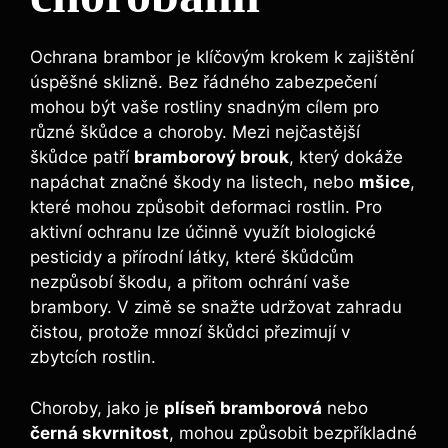
Ochrana brambor je klíčovým krokem k zajištění
úspěšné sklizně. Bez řádného zabezpečení
mohou být vaše rostliny snadným cílem pro
různé škůdce a choroby. Mezi nejčastější
škůdce patří
bramborový brouk
, který dokáže
napáchat značné škody na listech, nebo
mšice
,
které mohou způsobit deformaci rostlin. Pro
aktivní ochranu lze účinně využít biologické
pesticidy a přírodní látky, které škůdcům
nezpůsobí škodu, a přitom ochrání vaše
brambory. V zimě se snažte udržovat zahradu
čistou, protože mnozí škůdci přezimují v
zbytcích rostlin.
Choroby, jako je
plíseň bramborová
nebo
černá skvrnitost
, mohou způsobit bezpříkladné