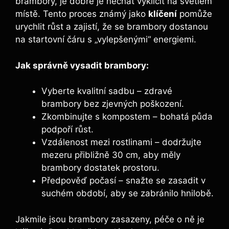
brambory, je dobré je nechat vyklíčit na světlém
místě. Tento proces známý jako
klíčení
pomůže
urychlit růst a zajistí, že se brambory dostanou
na startovní čáru s „vylepšenými“ energiemi.
Jak správně vysadit brambory:
Vyberte kvalitní sadbu – zdravé
brambory bez zjevných poškození.
Zkombinujte s kompostem – bohatá půda
podpoří růst.
Vzdálenost mezi rostlinami – dodržujte
mezeru přibližně 30 cm, aby měly
brambory dostatek prostoru.
Předpověď počasí – snažte se zasadit v
suchém období, aby se zabránilo hnilobě.
Jakmile jsou brambory zasazeny, péče o ně je