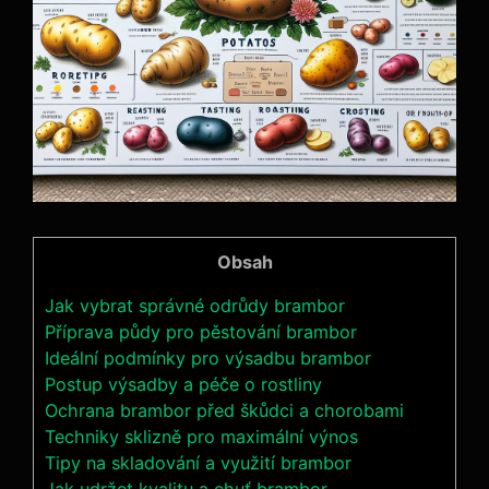
Obsah
Jak vybrat správné odrůdy brambor
Příprava půdy pro pěstování brambor
Ideální podmínky pro výsadbu brambor
Postup výsadby a péče o rostliny
Ochrana brambor před škůdci a chorobami
Techniky sklizně pro maximální výnos
Tipy na skladování a využití brambor