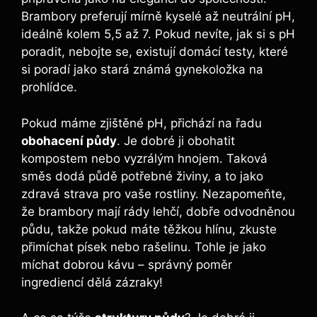
Brambory preferují mírně kyselé až neutrální pH,
ideálně kolem 5,5 až 7. Pokud nevíte, jak si s pH
poradit, nebojte se, existují domácí testy, které
si poradí jako stará známá gynekoložka na
prohlídce.
Pokud máme zjištěné pH, přichází na řadu
obohacení půdy
. Je dobré ji obohatit
kompostem nebo vyzrálým hnojem. Taková
směs dodá půdě potřebné živiny, a to jako
zdravá strava pro vaše rostliny. Nezapomeňte,
že brambory mají rády lehčí, dobře odvodněnou
půdu, takže pokud máte těžkou hlínu, zkuste
přimíchat písek nebo rašelinu. Tohle je jako
míchat dobrou kávu – správný poměr
ingrediencí dělá zázraky!