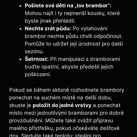
Pošlete své děti na „lov brambor“:
Mohou najít i ty nejmenší kousky, které
byste jinak přehlédli.
Nechte zrát půdu:
Po vytahování
brambor nechte půdu chvíli odpočinout.
Pomůže to udržet její úrodnost pro další
sezónu.
Šetrnost:
Při manipulaci s bramborami
buďte opatrní, abyste předešli jejich
poškození.
Pokud se během sklizně rozhodnete brambory
ponechat na suchém místě na delší dobu,
zkuste je
položit do jedné vrstvy
a ponechat
místo mezi jednotlivými bramborami pro dobré
provzdušnění. Můžete také zvážit přípravu
malého přístřešku, pokud očekáváte dešťové
dny. Sledujte také teplotu; ideální pro