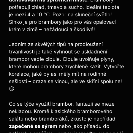
potřebují chlad, tmavo a sucho. Ideální teplota
je mezi 4 a 10 °C. Pozor na sluneční světlo!
Slnko je pro brambory jako pro vás opalovací
krém v zimě – nežádoucí a škodlivé!
Jedním ze skvělých tipů na prodloužení
trvanlivosti je také vyhnout se uskladnění
brambor vedle cibule. Cibule uvolňuje plyny,
které mohou brambory zrychleně kazit. Vytvořte
korelace, jaké by asi měly mít na rodinné
sešlosti – draze se vinou, ale ve skříni spolu ne!
🙂
Co se týče využití brambor, fantazii se meze
nekladou. Kromě klasického bramborového
salátu nebo bramboráků, zkuste je například
zapečené se sýrem
nebo jako přísadu do