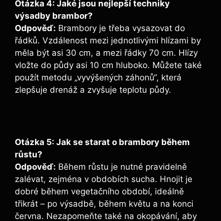
Otázka 4: Jaké jsou nejlepší techniky
výsadby brambor?
Odpověď:
Brambory je třeba vysazovat do
řádků. Vzdálenost mezi jednotlivými hlízami by
měla být asi 30 cm, a mezi řádky 70 cm. Hlízy
vložte do půdy asi 10 cm hluboko. Můžete také
použít metodu „vyvýšených záhonů“, která
zlepšuje drenáž a zvyšuje teplotu půdy.
Otázka 5: Jak se starat o brambory během
růstu?
Odpověď:
Během růstu je nutné pravidelně
zalévat, zejména v obdobích sucha. Hnojit je
dobré během vegetačního období, ideálně
třikrát – po výsadbě, během květu a na konci
června. Nezapomeňte také na okopávání, aby