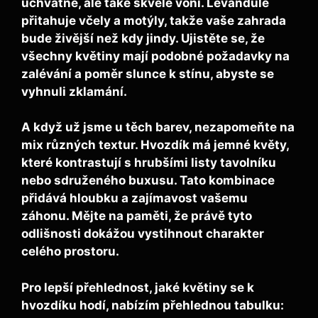
úchvatně, ale také skvěle voní. Levandule
přitahuje včely a motýly, takže vaše zahrada
bude živější než kdy jindy. Ujistěte se, že
všechny květiny mají podobné požadavky na
zalévání a poměr slunce k stínu, abyste se
vyhnuli zklamání.
A když už jsme u těch barev, nezapomeňte na
mix různých textur
. Hvozdík má jemné květy,
které kontrastují s hrubšími listy
tavolníku
nebo
sdruženého buxusu
. Tato kombinace
přidává hloubku a zajímavost vašemu
záhonu. Mějte na paměti, že právě tyto
odlišnosti dokážou vystihnout charakter
celého prostoru.
Pro lepší přehlednost, jaké květiny se k
hvozdíku hodí, nabízím přehlednou tabulku: