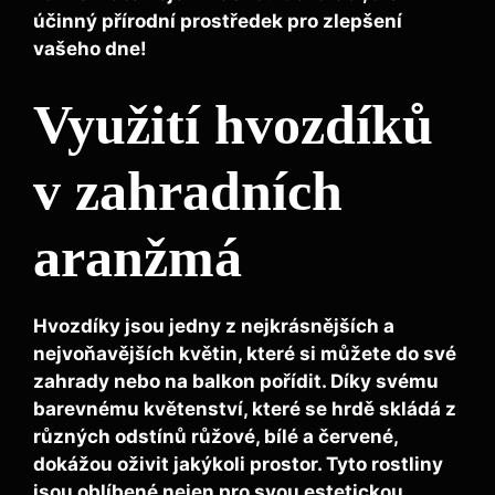
účinný přírodní prostředek pro zlepšení
vašeho dne!
Využití hvozdíků
v zahradních
aranžmá
Hvozdíky jsou jedny z nejkrásnějších a
nejvoňavějších květin, které si můžete do své
zahrady nebo na balkon pořídit. Díky svému
barevnému květenství, které se hrdě skládá z
různých odstínů růžové, bílé a červené,
dokážou oživit jakýkoli prostor. Tyto rostliny
jsou oblíbené nejen pro svou estetickou