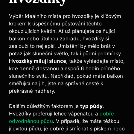
Výběr ideálního místa pro hvozdíky je klíčovým
krokem k úspěšnému pěstování těchto
okouzlujících květin. Ať už plánujete oslňující
balkon nebo útulnou zahradu, hvozdíky si
zaslouží to nejlepší. Umístění by mělo brát v
potaz jak sluneční světlo, tak i půdní podmínky.
Hvozdíky milují slunce
, takže vyhledejte místo,
kde denně dostanou alespoň 6 hodin přímého
slunečního svitu. Například, pokud máte balkon
směřující na jih, jste na správné cestě k
překrásné nádhery.
Dalším důležitým faktorem je
typ půdy
.
Hvozdíky preferují lehce vápenatou a
dobře
odvodněnou půdu
. V případě, že máte těžkou
jílovitou půdu, je dobré ji smíchat s pískem nebo