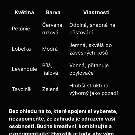
Květina
Barva
Vlastnosti
Červená,
Odolná, snadná na
Petúnie
růžová
pěstování
Jemná, skvělá do
Lobelka
Modrá
závěsných košů
Bílá,
Vonná, přitahuje
Levandule
fialová
opylovače
Hrubší struktura,
Tavolník
Zelená
výborný jako pozadí
Bez ohledu na to, které spojení si vyberete,
nezapomeňte, že zahrada je odrazem vaší
osobnosti. Buďte kreativní, kombinujte a
experimentujte! Hvozdík je tady, aby vám