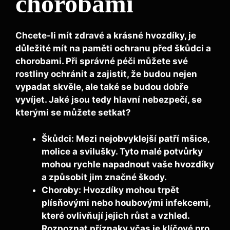
chorobami
Chcete-li mít zdravé a krásné hvozdíky, je
důležité mít na paměti ochranu před škůdci a
chorobami. Při správné péči můžete své
rostliny ochránit a zajistit, že budou nejen
vypadat skvěle, ale také se budou dobře
vyvíjet. Jaké jsou tedy hlavní nebezpečí, se
kterými se můžete setkat?
Škůdci:
Mezi nejobvyklejší patří mšice,
molice a svilušky. Tyto malé potvůrky
mohou rychle napadnout vaše hvozdíky
a způsobit jim značné škody.
Choroby:
Hvozdíky mohou trpět
plísňovými nebo houbovými infekcemi,
které ovlivňují jejich růst a vzhled.
Rozpoznat příznaky včas je klíčové pro