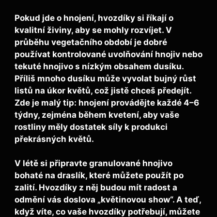
Pokud jde o hnojení, hvozdíky si říkají o
kvalitní živiny, aby se mohly rozvíjet. V
průběhu vegetačního období je dobré
používat
kontrolované uvolňování
hnojiv nebo
tekuté hnojivo s nízkým obsahem dusíku.
Příliš mnoho dusíku může vyvolat bujný růst
listů na úkor květů, což jistě chceš předejít.
Zde je malý tip: hnojení provádějte každé 4–6
týdny, zejména během kvetení, aby vaše
rostliny měly dostatek síly k produkci
překrásných květů.
V létě si připravte granulované hnojivo
bohaté na draslík, které můžete použít po
zalití. Hvozdíky z něj budou mít radost a
odmění vás doslova „květinovou show“. A teď,
když víte, co vaše hvozdíky potřebují, můžete