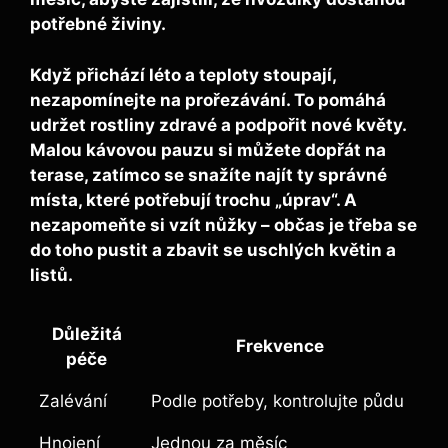
potřebné živiny.
Když přichází léto a teploty stoupají,
nezapomínejte na
prořezávání
. To pomáhá
udržet rostliny zdravé a podpořit nové květy.
Malou kávovou pauzu si můžete dopřát na
terase, zatímco se snažíte najít ty správné
místa, které potřebují trochu „úprav“. A
nezapomeňte si vzít nůžky – občas je třeba se
do toho pustit a zbavit se uschlých květin a
listů.
Důležitá
Frekvence
péče
Zalévání
Podle potřeby, kontrolujte půdu
Hnojení
Jednou za měsíc