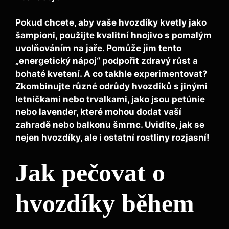
Pokud chcete, aby vaše hvozdíky kvetly jako
šampioni, použijte kvalitní
hnojivo s pomalým
uvolňováním
na jaře. Pomůže jim tento
„energetický nápoj“ podpořit zdravý růst a
bohaté kvetení. A co takhle experimentovat?
Zkombinujte různé odrůdy hvozdíků s jinými
letničkami nebo trvalkami, jako jsou
petúnie
nebo
lavender
, které mohou dodat vaší
zahradě nebo balkonu šmrnc. Uvidíte, jak se
nejen hvozdíky, ale i ostatní rostliny rozjasní!
Jak pečovat o
hvozdíky během