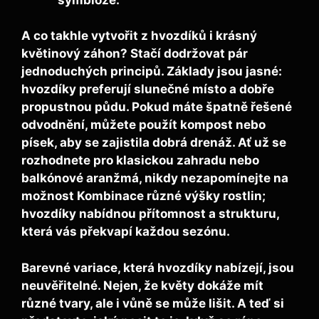
A co takhle vytvořit z hvozdíků i krásný
květinový záhon? Stačí dodržovat pár
jednoduchých principů. Základy jsou jasné:
hvozdíky preferují slunečné místo a dobře
propustnou půdu. Pokud máte špatně řešené
odvodnění, můžete použít kompost nebo
písek, aby se zajistila dobrá drenáž. Ať už se
rozhodnete pro klasickou zahradu nebo
balkónové aranžmá, nikdy nezapomínejte na
možnost Kombinace různé výšky rostlin;
hvozdíky nabídnou přítomnost a strukturu,
která vás překvapí každou sezónu.
Barevné variace, která hvozdíky nabízejí, jsou
neuvěřitelné. Nejen, že květy dokáže mít
různé tvary, ale i vůně se může lišit. A teď si