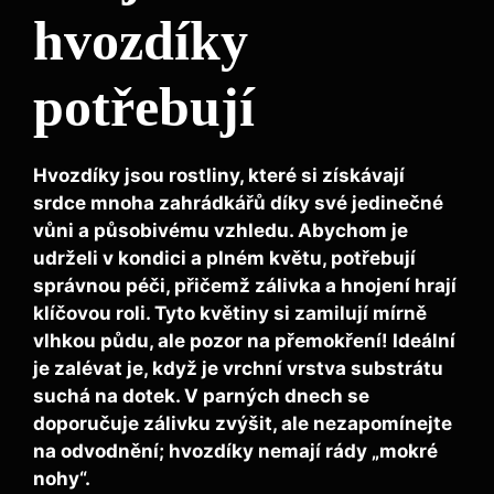
hvozdíky
potřebují
Hvozdíky jsou rostliny, které si získávají
srdce mnoha zahrádkářů díky své jedinečné
vůni a působivému vzhledu. Abychom je
udrželi v kondici a plném květu, potřebují
správnou péči, přičemž
zálivka
a
hnojení
hrají
klíčovou roli. Tyto květiny si zamilují mírně
vlhkou půdu, ale pozor na přemokření! Ideální
je zalévat je, když je vrchní vrstva substrátu
suchá na dotek. V parných dnech se
doporučuje zálivku zvýšit, ale nezapomínejte
na odvodnění; hvozdíky nemají rády „mokré
nohy“.