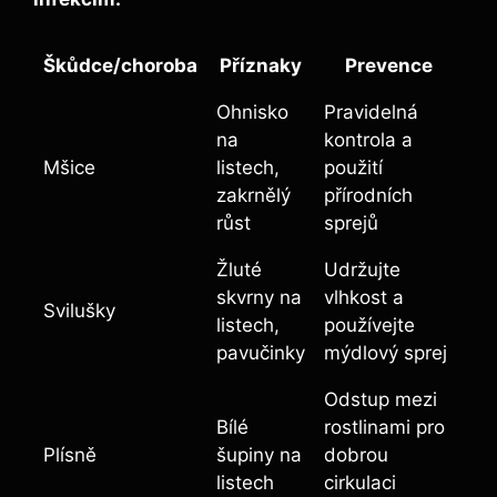
Škůdce/choroba
Příznaky
Prevence
Ohnisko
Pravidelná
na
kontrola a
Mšice
listech,
použití
zakrnělý
přírodních
růst
sprejů
Žluté
Udržujte
skvrny na
vlhkost a
Svilušky
listech,
používejte
pavučinky
mýdlový sprej
Odstup mezi
Bílé
rostlinami pro
Plísně
šupiny na
dobrou
listech
cirkulaci