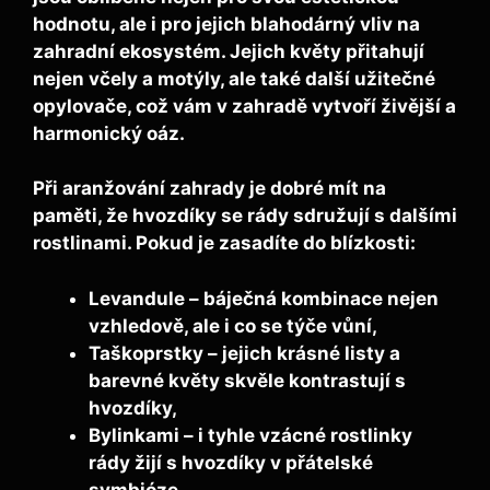
hodnotu, ale i pro jejich blahodárný vliv na
zahradní ekosystém. Jejich květy přitahují
nejen včely a motýly, ale také další užitečné
opylovače, což vám v zahradě vytvoří živější a
harmonický oáz.
Při aranžování zahrady je dobré mít na
paměti, že hvozdíky se rády sdružují s dalšími
rostlinami. Pokud je zasadíte do blízkosti:
Levandule
– báječná kombinace nejen
vzhledově, ale i co se týče vůní,
Taškoprstky
– jejich krásné listy a
barevné květy skvěle kontrastují s
hvozdíky,
Bylinkami
– i tyhle vzácné rostlinky
rády žijí s hvozdíky v přátelské
symbióze.