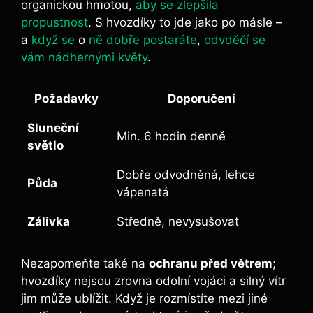
organickou hmotou,
aby se zlepšila
propustnost
. S hvozdíky to jde jako po másle –
a
když se
o
ně dobře postaráte
,
odvděčí se
vám nádhernými květy
.
Požadavky
Doporučení
Sluneční
Min. 6 hodin denně
světlo
Dobře odvodněná, lehce
Půda
vápenatá
Zálivka
Středně, nevysušovat
Nezapomeňte také na
ochranu před větrem
;
hvozdíky nejsou zrovna odolní vojáci a silný vítr
jim může ublížit. Když je rozmístíte mezi jiné