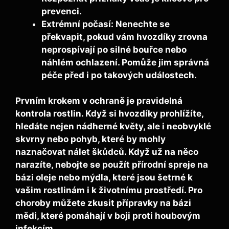
prevenci.
Extrémní počasí:
Nenechte se
překvapit, pokud vám hvozdíky zrovna
neprospívají po silné bouřce nebo
náhlém ochlazení. Pomůže jim správná
péče před i po takových událostech.
Prvním krokem v ochraně je pravidelná
kontrola rostlin. Když si hvozdíky prohlížíte,
hledáte nejen nádherné květy, ale i neobvyklé
skvrny nebo pohyb, které by mohly
naznačovat nálet škůdců. Když už na něco
narazíte, nebojte se použít
přírodní spreje
na
bázi oleje nebo mýdla, které jsou šetrné k
vašim rostlinám i k životnímu prostředí. Pro
choroby můžete zkusit přípravky na bázi
mědi, které pomáhají v boji proti houbovým
infekcím.