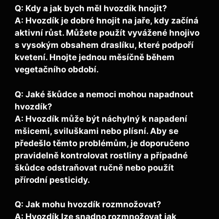
Q: Kdy a jak bych měl hvozdík hnojit?
A: Hvozdík je dobré hnojit na jaře, kdy začíná
aktivní růst. Můžete použít vyvážené hnojivo
s vysokým obsahem draslíku, které podpoří
kvetení. Hnojte jednou měsíčně během
vegetačního období.
Q: Jaké škůdce a nemoci mohou napadnout
hvozdík?
A: Hvozdík může být náchylný k napadení
mšicemi, sviluškami nebo plísní. Aby se
předešlo těmto problémům, je doporučeno
pravidelně kontrolovat rostliny a případné
škůdce odstraňovat ručně nebo použít
přírodní pesticidy.
Q: Jak mohu hvozdík rozmnožovat?
A: Hvozdík lze snadno rozmnožovat jak