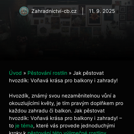
Zahradnictví-cb.cz
11. 9. 2025
Úvod
»
Pěstování rostlin
»
Jak pěstovat
hvozdík: Voňavá krása pro balkony i zahrady!
Hvozdík, známý svou nezaměnitelnou vůní a
okouzlujícími květy, je tím pravým doplňkem pro
každou zahradu či balkon. Jak pěstovat
hvozdík: Voňavá krása pro balkony i zahrady! –
to
je téma
, které vás provede jednoduchými
kroky k
pěstování této výjimečné rostliny
.