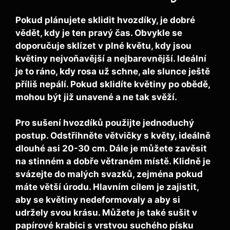
Pokud plánujete sklidit hvozdíky, je dobré
vědět, kdy je ten pravý čas. Obvykle se
doporučuje sklízet v
plné květu
, kdy jsou
květiny nejvoňavější a nejbarevnější. Ideální
je to ráno, kdy rosa už schne, ale slunce ještě
příliš nepálí. Pokud sklidíte květiny po obědě,
mohou být již unavené a ne tak svěží.
Pro sušení hvozdíků použijte jednoduchý
postup.
Odstřihněte větvičky
s květy, ideálně
dlouhé asi 20-30 cm. Dále je můžete zavěsit
na stinném a dobře větraném místě. Klidně je
svázejte do malých svazků, zejména pokud
máte větší úrodu. Hlavním cílem je zajistit,
aby se květiny nedeformovaly a aby si
udržely svou krásu. Můžete je také sušit v
papírové krabici
s vrstvou suchého písku