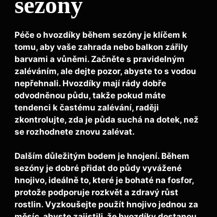
sezony
Péče o hvozdíky během sezóny je klíčem k
tomu, aby vaše zahrada nebo balkon zářily
barvami a vůněmi. Začněte s
pravidelným
zaléváním
, ale dejte pozor, abyste to s vodou
nepřehnali. Hvozdíky mají rády dobře
odvodněnou půdu, takže pokud máte
tendenci k častému zalévání, raději
zkontrolujte, zda je půda suchá na dotek, než
se rozhodnete znovu zalévat.
Dalším důležitým bodem je
hnojení
. Během
sezóny je dobré přidat do půdy vyvážené
hnojivo, ideálně to, které je bohaté na fosfor,
protože podporuje rozkvět a zdravý růst
rostlin. Vyzkoušejte použít hnojivo jednou za
měsíc, abyste zajistili, že hvozdíky dostanou