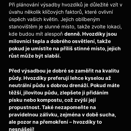
Při plánování výsadby hvozdíků je důležité vzít v
úvahu několik klíčových faktorů, které ovlivní
úspěch vašich květin. Jejich oblíbeným
stanovištěm je slunné místo, takže zvolte lokaci,
kde budou mít alespoň
denně. Hvozdíky jsou
milovníci tepla a dobrého osvětlení, takže
pokud je umístíte na příliš stinné místo, jejich
růst může být slabší.
Před výsadbou je dobré se zaměřit na
kvalitu
půdy
. Hvozdíky preferují lehce kyselou až
neutrální půdu s dobrou drenáží. Pokud máte
těžší, jílovitou půdu, zlepšete ji přidáním
písku nebo kompostu, což zvýší její
propustnost. Také nezapomeňte na
pravidelnou zálivku
, zejména v době sucha,
ale pozor na přemokření – hvozdíky to
nesnášejí!