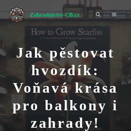
Přeskočit
na
Zahradnictví-CB.cz
Menu
obsah
Jak pěstovat
hvozdík:
Voňavá krása
pro balkony i
zahrady!