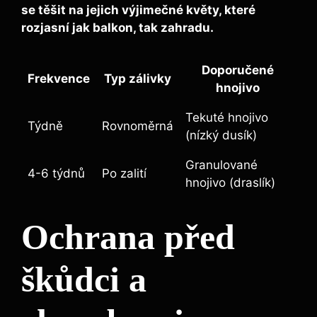
se těšit na jejich výjimečné květy, které
rozjasní jak balkon, tak zahradu.
Doporučené
Frekvence
Typ zálivky
hnojivo
Tekuté hnojivo
Týdně
Rovnoměrná
(nízký dusík)
Granulované
4-6 týdnů
Po zalití
hnojivo (draslík)
Ochrana před
škůdci a