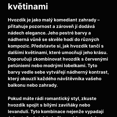
květinami
Hvozdík je jako malý komediant zahrady –
přitahuje pozornost a zároveň jí dodává
nádech elegance. Jeho pestré barvy a
nádherná vůně se skvěle hodí do různých
kompozic. Představte si, jak hvozdík tančí s
dalšími květinami, které umocňují jeho krásu.
Doporučuji zkombinovat hvozdík s
červenými
petúniemi
nebo
modrými lobelkami
. Tyto
barvy vedle sebe vytvářejí nádherný kontrast,
který okouzlí každého návštěvníka vašeho
balkonu nebo zahrady.
Pokud máte rádi romantický styl, zkuste
hvozdík spojit s
bílými zavíňáky
nebo
levandulí
. Tyto kombinace nejenže vypadají