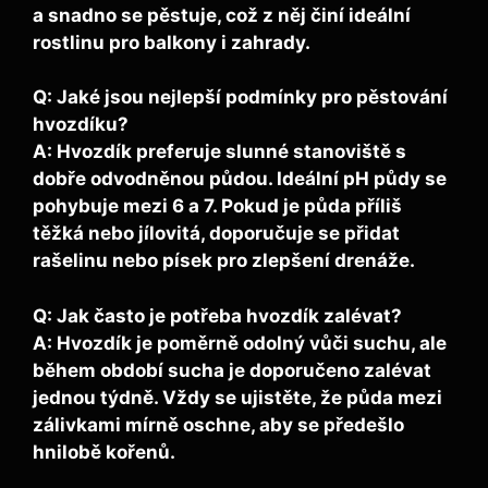
a snadno se pěstuje, což z něj činí ideální
rostlinu pro balkony i zahrady.
Q: Jaké jsou nejlepší podmínky pro pěstování
hvozdíku?
A: Hvozdík preferuje slunné stanoviště s
dobře odvodněnou půdou. Ideální pH půdy se
pohybuje mezi 6 a 7. Pokud je půda příliš
těžká nebo jílovitá, doporučuje se přidat
rašelinu nebo písek pro zlepšení drenáže.
Q: Jak často je potřeba hvozdík zalévat?
A: Hvozdík je poměrně odolný vůči suchu, ale
během období sucha je doporučeno zalévat
jednou týdně. Vždy se ujistěte, že půda mezi
zálivkami mírně oschne, aby se předešlo
hnilobě kořenů.