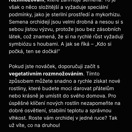
však o něco složitější a vyžaduje speciální
podmínky, jako je sterilní prostředí a mykorhizu.
Semena orchidejí jsou velmi drobná a nesou si s
sebou jistou výzvu, protože jsou bez zásobních
látek, což znamená, že si na rychlé růst vyžadují
symbiózu s houbami. A jak se říká – „Kdo si
počká, ten se dočká!“
Pokud jste nováček, doporučuji začít s
vegetativním rozmnožováním
. Tímto
způsobem můžete snadno a rychle získat nové
rostliny, které budete moci darovat přátelům
nebo krásně je umístit do svého domova. Pro
úspěšné klíčení nových rostlin nezapomeňte na
dobré osvětlení, stabilní teplotu a správnou
vlhkost. Roste vám orchidej v jedné ruce? Tak
už víte, co na druhou!