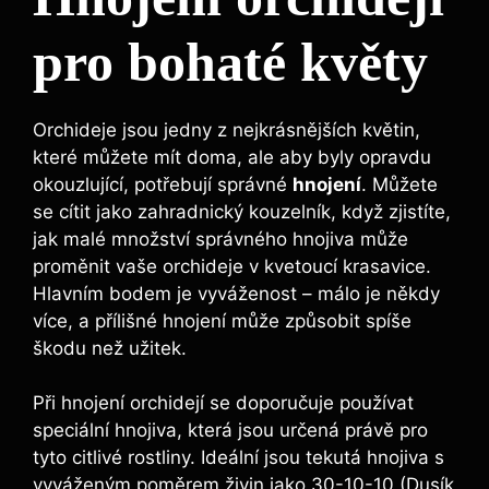
pro bohaté květy
Orchideje jsou jedny z nejkrásnějších květin,
které můžete mít doma, ale aby byly opravdu
okouzlující, potřebují správné
hnojení
. Můžete
se cítit jako zahradnický kouzelník, když zjistíte,
jak malé množství správného hnojiva může
proměnit vaše orchideje v kvetoucí krasavice.
Hlavním bodem je vyváženost – málo je někdy
více, a přílišné hnojení může způsobit spíše
škodu než užitek.
Při hnojení orchidejí se doporučuje používat
speciální hnojiva, která jsou určená právě pro
tyto citlivé rostliny. Ideální jsou tekutá hnojiva s
vyváženým poměrem živin jako 30-10-10 (Dusík