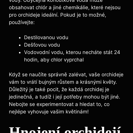
vody. Obyčejná kohoutková voda může
obsahovat chlór a jiné chemikálie, které nejsou
pro orchideje ideální. Pokud je to možné,
používejte:
Destilovanou vodu
Dešťovou vodu
Vodovodní vodu, kterou necháte stát 24
hodin, aby chlor vyprchal
Když se naučíte správně zalévat, vaše orchideje
vám to vrátí bujným růstem a krásnými květy.
Důležitý je také pocit, že každá orchidej je
jedinečná, a tudíž i její potřeby mohou být jiné.
Nebojte se experimentovat a hledat to, co
nejlépe vyhovuje vašim květinám!
Hnojení orchidejí