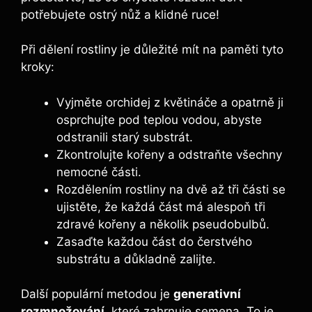
potřebujete ostrý nůž a klidné ruce!
Při dělení rostliny je důležité mít na paměti tyto
kroky:
Vyjměte orchidej z květináče a opatrně ji
osprchujte pod teplou vodou, abyste
odstranili starý substrát.
Zkontrolujte kořeny a odstraňte všechny
nemocné části.
Rozdělením rostliny na dvě až tři části se
ujistěte, že každá část má alespoň tři
zdravé kořeny a několik pseudobulbů.
Zasaďte každou část do čerstvého
substrátu a důkladně zalijte.
Další populární metodou je
generativní
rozmnožování
, které zahrnuje semena. To je