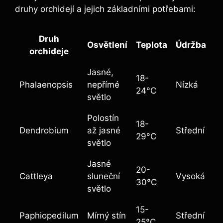
druhy orchidejí a jejich základními potřebami:
Druh
Osvětlení
Teplota
Údržba
orchideje
Jasné,
18-
Phalaenopsis
nepřímé
Nízká
24°C
světlo
Polostín
18-
Dendrobium
až jasné
Střední
29°C
světlo
Jasné
20-
Cattleya
sluneční
Vysoká
30°C
světlo
15-
Paphiopedilum
Mírný stín
Střední
25°C