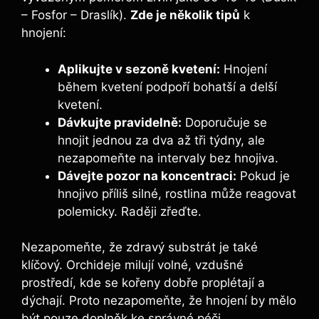
– Fosfor – Draslík).
Zde je několik tipů
k
hnojení:
Aplikujte v sezoně kvetení:
Hnojení
během kvetení podpoří bohatší a delší
kvetení.
Dávkujte pravidelně:
Doporučuje se
hnojit jednou za dva až tři týdny, ale
nezapomeňte na intervaly bez hnojiva.
Dávejte pozor na koncentraci:
Pokud je
hnojivo příliš silné, rostlina může reagovat
polemicky. Raději zřeďte.
Nezapomeňte, že zdravý substrát je také
klíčový. Orchideje milují volné, vzdušné
prostředí, kde se kořeny dobře proplétají a
dýchají. Proto nezapomeňte, že hnojení by mělo
být pouze doplněk ke správné péči.