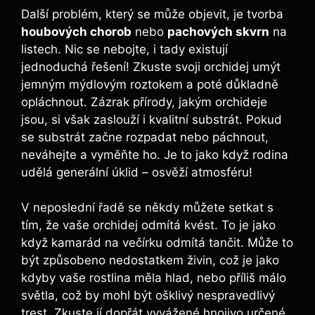
Další problém, který se může objevit, je tvorba
houbových chorob
nebo
pachových skvrn
na
listech. Nic se nebojte, i tady existují
jednoduchá řešení! Zkuste svoji orchidej umýt
jemným mýdlovým roztokem a poté důkladně
opláchnout. Zázrak přírody, jakým orchideje
jsou, si však zaslouží i kvalitní substrát. Pokud
se substrát začne rozpadat nebo páchnout,
neváhejte a vyměňte ho. Je to jako když rodina
udělá generální úklid – osvěží atmosféru!
V neposlední řadě se někdy můžete setkat s
tím, že vaše orchidej odmítá kvést. To je jako
když kamarád na večírku odmítá tančit. Může to
být způsobeno nedostatkem živin, což je jako
kdyby vaše rostlina měla hlad, nebo příliš málo
světla, což by mohl být ošklivý nespravedlivý
trest. Zkuste jí dopřát vyvážené hnojivo určené