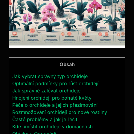
Obsah
Jak vybrat správný typ orchideje
Optimální podmínky pro růst orchidejí
Jak správně zalévat orchideje
Hnojení orchidejí pro bohaté květy
Péče o orchideje a jejich přezimování
Rozmnožování orchidejí pro nové rostliny
Časté problémy a jak je řešit
Kde umístit orchideje v domácnosti
Otázky a Odpovědi