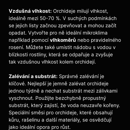
Vzdušná vlhkost:
Orchideje milují vlhkost,
ideálně mezi 50-70 %. V suchých podmínkách
se jejich listy začnou zpevňovat a mohou začít
opadat. Vytvořte pro ně ideální mikroklima
například pomocí
vlhkoměrů
nebo pravidelného
rosení. Můžete také umístit nádobu s vodou v
blízkosti rostliny, která se odpařuje a zvyšuje
tak vzdušnou vlhkost kolem orchidejí.
Zalévání a substrát:
Správné zalévání je
klíčové. Nejlepší je jemně zalévat orchideje
jednou týdně a nechat substrát mezi zálivkami
vyschnout. Použijte bezchybně propustný
substrát, který zajistí, že voda neuzavře kořeny.
Speciální směsi pro orchideje, které obsahují
kůru, rašelinu a další materiály, se osvědčují
jako ideální opora pro růst.