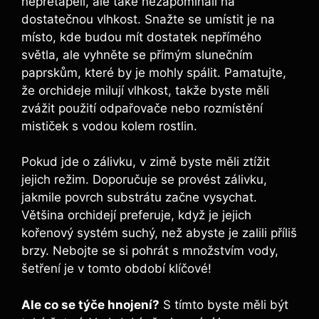
nepřetápěli, ale také nezapomínali na
dostatečnou vlhkost. Snažte se umístit je na
místo, kde budou mít dostatek nepřímého
světla, ale vyhněte se přímým slunečním
paprskům, které by je mohly spálit. Pamatujte,
že orchideje milují vlhkost, takže byste měli
zvážit použití odpařovače nebo rozmístění
mističek s vodou kolem rostlin.
Pokud jde o zálivku, v zimě byste měli ztížit
jejich režim. Doporučuje se provést zálivku,
jakmile povrch substrátu začne vysychat.
Většina orchidejí preferuje, když je jejich
kořenový systém suchý, než abyste je zalili příliš
brzy. Nebojte se si pohrát s množstvím vody,
šetření je v tomto období klíčové!
Ale co se týče hnojení?
S tímto byste měli být