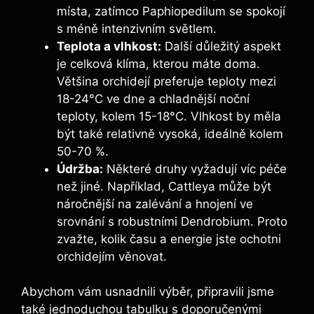
místa, zatímco Paphiopedilum se spokojí
s méně intenzivním světlem.
Teplota a vlhkost:
Další důležitý aspekt
je celková klíma, kterou máte doma.
Většina orchidejí preferuje teploty mezi
18-24°C ve dne a chladnější noční
teploty, kolem 15-18°C. Vlhkost by měla
být také relativně vysoká, ideálně kolem
50-70 %.
Údržba:
Některé druhy vyžadují víc péče
než jiné. Například, Cattleya může být
náročnější na zalévání a hnojení ve
srovnání s robustními Dendrobium. Proto
zvažte, kolik času a energie jste ochotni
orchidejím věnovat.
Abychom vám usnadnili výběr, připravili jsme
také jednoduchou tabulku s doporučenými