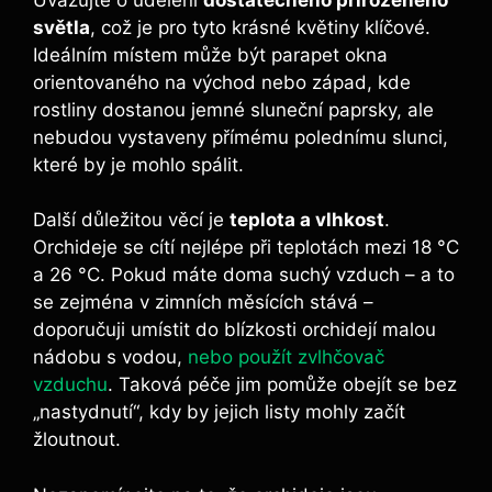
světla
, což je pro tyto krásné květiny klíčové.
Ideálním místem může být parapet okna
orientovaného na východ nebo západ, kde
rostliny dostanou jemné sluneční paprsky, ale
nebudou vystaveny přímému polednímu slunci,
které by je mohlo spálit.
Další důležitou věcí je
teplota a vlhkost
.
Orchideje se cítí nejlépe při teplotách mezi 18 °C
a 26 °C. Pokud máte doma suchý vzduch – a to
se zejména v zimních měsících stává –
doporučuji umístit do blízkosti orchidejí malou
nádobu s vodou,
nebo použít zvlhčovač
vzduchu
. Taková péče jim pomůže obejít se bez
„nastydnutí“, kdy by jejich listy mohly začít
žloutnout.