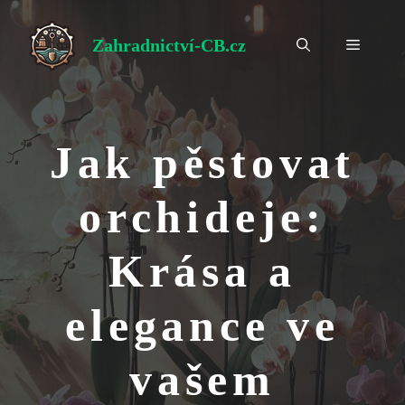
Přeskočit
na
Zahradnictví-CB.cz
Menu
obsah
Jak pěstovat
orchideje:
Krása a
elegance ve
vašem