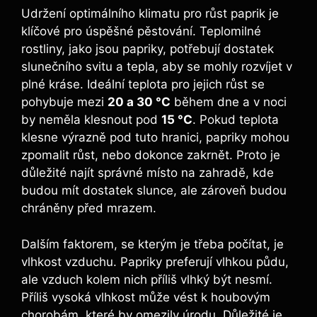
Udržení optimálního klimatu pro ‌růst paprik​ je‍
klíčové⁤ pro ⁤úspěšné pěstování. Teplomilné‍
rostliny, jako jsou ‌papriky, potřebují dostatek
slunečního svitu a⁢ tepla,‍ aby se mohly‍ rozvíjet v
plné kráse. Ideální teplota pro jejich ​růst se
pohybuje‍ mezi‍
20 ​a 30 °C
během dne a v noci
by ⁤neměla klesnout pod
15 °C
. Pokud teplota​
klesne‌ výrazně pod ​tuto hranici,⁣ papriky mohou
zpomalit ⁤růst, nebo dokonce zakrnět. Proto⁢ je
důležité najít správné místo na zahradě, ⁤kde​
budou mít​ dostatek slunce, ale zároveň budou⁤
chráněny ⁤před mrazem.
Dalším faktorem, ‍se ‍kterým​ je třeba počítat,⁢ je
vlhkost vzduchu. Papriky⁤ preferují vlhkou půdu,
ale vzduch kolem‌ nich příliš​ vlhký být nesmí.
Příliš vysoká vlhkost může vést k houbovým
‍chorobám, které by omezily úrodu. Důležité ⁤je