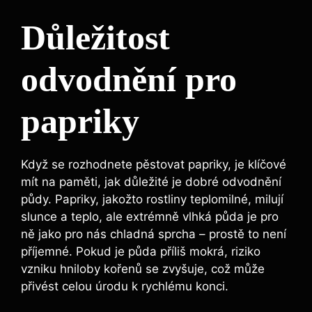
Důležitost
odvodnění pro​
papriky
Když se rozhodnete pěstovat papriky, je⁣ klíčové
mít ‍na paměti,⁤ jak důležité je dobré odvodnění
půdy. ⁤Papriky,‌ jakožto rostliny teplomilné, milují
⁤slunce ⁣a teplo, ale extrémně‍ vlhká půda‌ je pro
ně jako pro​ nás chladná sprcha – ⁤prostě ⁤to není
příjemné. Pokud je půda příliš mokrá, riziko
vzniku hniloby kořenů se zvyšuje, což může
přivést celou úrodu k ‍rychlému konci.