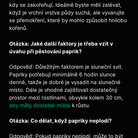
kdy se ⁤zakořeňují. Ideálně byste měli zalévat,
‍když je vrchní vrstva ⁢půdy suchá, ale vyvarujte
se přemokření, které by mohlo ‌způsobit hnilobu
kořenů.
Otázka: Jaké další ‌faktory⁣ je třeba⁢ vzít v
úvahu při⁣ pěstování‌ paprik?
‌ ⁤
Odpověď: Důležitým faktorem je sluneční ⁤svit.
‌Papriky ‌potřebují minimálně 6⁢ hodin slunce⁢
denně, takže‍ je dobré⁢ je vysadit na⁣ slunečné
místo. Dále‌ je vhodné zajišťovat dostatečný
prostor mezi rostlinami, obvykle kolem‍ 30 cm,
aby měly dostatek místa
⁣k⁢ růstu.
Otázka:‌ Co⁢ dělat, když papriky neplodí?
Odpověď: Pokud papriky neplodí, může to být