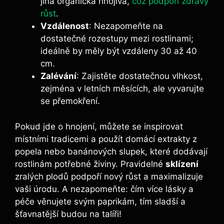
jiná organická hnojiva,
což podpoří ⁤zdravý
růst
.
Vzdálenost
: Nezapomeňte na
dostatečné⁣ rozestupy mezi rostlinami;
ideálně by měly‌ být vzdáleny 30 ​až 40
cm.
Zalévání
: Zajistěte ⁢dostatečnou vlhkost,
zejména v letních měsících, ale vyvarujte
se přemokření.
Pokud jde o⁤ hnojení, můžete se‍ inspirovat ​
místními tradicemi a použít⁤ domácí ⁣extrakty z
popela nebo banánových⁣ slupek, které dodávají
rostlinám potřebné živiny. Pravidelné
sklízení
zralých plodů podpoří nový‌ růst a ⁢maximalizuje
vaši úrodu.⁢ A nezapomeňte:⁣ čím více lásky a
péče věnujete svým ‌paprikám, tím sladší a
šťavnatější budou​ na talíři!