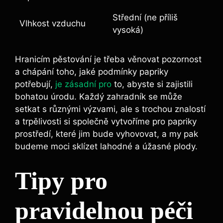
Střední (ne‌ příliš
Vlhkost vzduchu
vysoká)
Hranicím pěstování je třeba věnovat pozornost
a chápání toho, jaké podmínky papriky
potřebují,⁣
je zásadní pro
​ to, abyste si zajistili
bohatou​ úrodu. ⁢Každý zahradník se⁢ může
setkat s různými výzvami, ale s trochou znalostí
a trpělivosti​ si společně vytvoříme⁣ pro papriky
prostředí, které jim bude vyhovovat, a my pak⁣
budeme moci sklízet lahodné a úžasné plody.
Tipy pro
pravidelnou péči