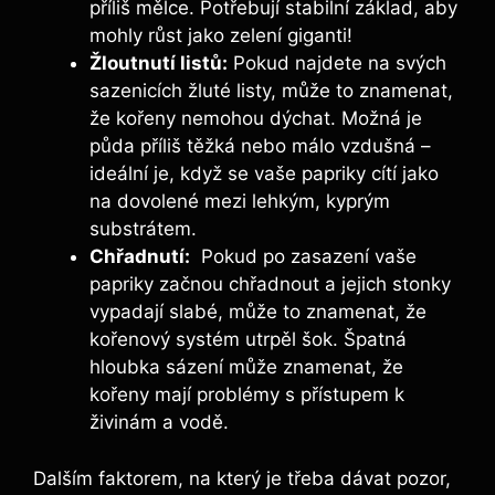
příliš ⁤mělce. Potřebují stabilní základ, aby
mohly růst jako zelení giganti!
Žloutnutí listů:
Pokud najdete na svých
sazenicích žluté listy, může to znamenat,
‌že kořeny ⁤nemohou dýchat. Možná je⁣
půda příliš těžká nebo málo vzdušná –⁢
ideální je,​ když se ⁢vaše papriky ‍cítí jako
na dovolené mezi lehkým, kyprým
substrátem.
Chřadnutí:
⁤ Pokud po​ zasazení vaše
papriky ​začnou​ chřadnout a jejich stonky ​
vypadají‌ slabé, může to znamenat, že
kořenový systém ⁢utrpěl⁢ šok. Špatná‌
hloubka sázení může znamenat,‌ že
⁢kořeny ⁤mají problémy s⁣ přístupem k​
živinám a vodě.
Dalším faktorem, na který je třeba dávat pozor,