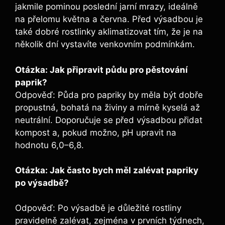
jakmile ‌pominou poslední jarní mrazy, ideálně
na přelomu‍ května a června. Před výsadbou ‌je‌
také ​dobré rostlinky aklimatizovat tím, že je na
několik dní ​vystavíte venkovním podmínkám.
Otázka: Jak připravit půdu pro pěstování
paprik?
Odpověď: ‍Půda pro​ papriky by měla být dobře
propustná,‌ bohatá na‍ živiny ‍a mírně ⁤kyselá až
neutrální. Doporučuje se před výsadbou ⁤přidat
kompost a, pokud možno, pH upravit na
hodnotu 6,0–6,8.
Otázka: Jak často bych měl zalévat papriky
po výsadbě?
Odpověď: Po výsadbě ⁣je důležité rostliny
pravidelně zalévat, zejména v prvních týdnech,