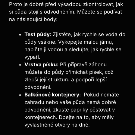
Proto je dobré před výsadbou zkontrolovat, jak
si⁢ půda ⁤stojí s odvodněním. Můžete‌ se podívat
na následující body:
Test půdy:
Zjistěte, jak‌ rychle se ​voda do
⁣půdy vsákne. Vykopejte malou jámu,
naplňte⁣ ji vodou a sledujte,⁢ jak rychle se
vypaří.
Vrstva písku:
Při přípravě záhonu
můžete⁤ do‍ půdy přimíchat​ písek,⁤ což
zlepší její strukturu a ⁣podpoří lepší
odvodnění.
Balkónové kontejnery:
​ Pokud nemáte
⁤zahradu‌ nebo vaše půda nemá ​dobré⁤
odvodnění, zkuste papriky pěstovat v
kontejnerech. Dbejte na to, ‍aby měly
vyvlastněné otvory na dně.