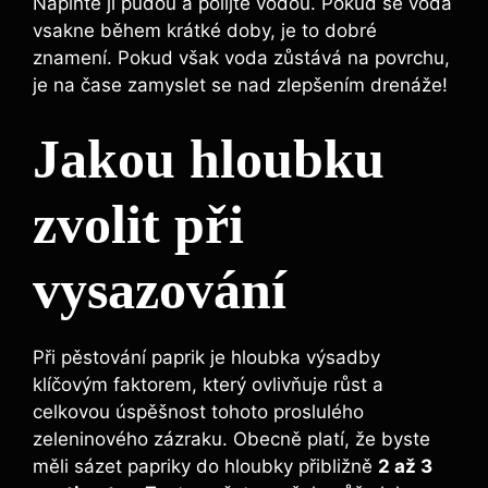
‌Naplňte ji ⁢půdou‌ a ‍polijte vodou. Pokud⁢ se ⁤voda
vsakne během krátké doby,⁣ je⁤ to‌ dobré
znamení. Pokud však voda zůstává na povrchu,
je na čase⁣ zamyslet⁤ se nad ⁢zlepšením‍ drenáže!
Jakou hloubku
zvolit při
vysazování
Při⁢ pěstování paprik je hloubka výsadby⁣
klíčovým ⁤faktorem, ⁤který ovlivňuje růst ‌a
celkovou úspěšnost tohoto proslulého
zeleninového⁣ zázraku. ⁤Obecně platí,⁣ že byste
měli sázet‌ papriky do hloubky přibližně
2 ‍až 3