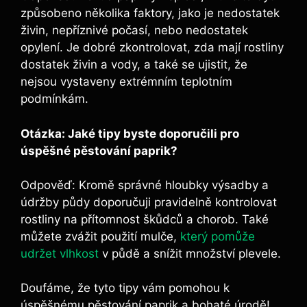
způsobeno​ několika faktory, jako je⁢ nedostatek
živin, nepříznivé počasí, nebo⁢ nedostatek
opylení. Je dobré zkontrolovat, zda mají ‍rostliny
dostatek‍ živin a vody, ‍a také ‍se ujistit, že
nejsou vystaveny extrémním teplotním
⁣podmínkám.
Otázka: Jaké tipy‍ byste ⁣doporučili pro
úspěšné pěstování ⁣paprik?
‌ ‌
Odpověď: Kromě správné hloubky výsadby a
údržby půdy‌ doporučuji‌ pravidelně kontrolovat
rostliny na přítomnost škůdců a chorob. ⁢Také
můžete zvážit použití mulče,
který pomůže
udržet vlhkost
v půdě​ a snížit množství plevele.
Doufáme, že tyto tipy vám pomohou k
úspěšnému pěstování paprik a bohaté úrodě!