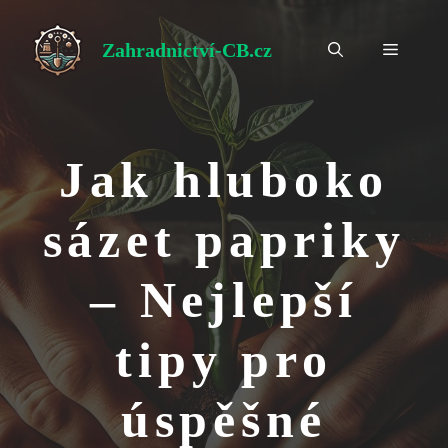
Přeskočit
na
Zahradnictví-CB.cz
Menu
obsah
Jak hluboko
sázet papriky
– Nejlepší
tipy pro
úspěšné