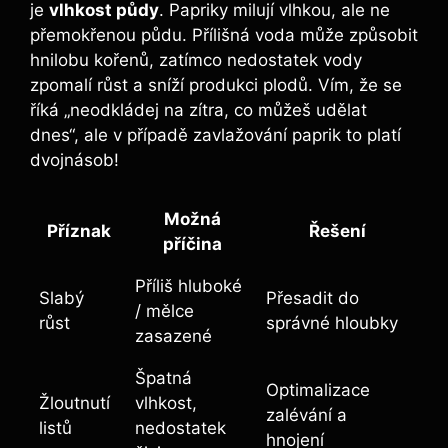
je
vlhkost půdy
. Papriky milují ​vlhkou, ‍ale ne
⁣přemokřenou půdu. Přílišná voda​ může‌ způsobit
hnilobu kořenů, zatímco nedostatek​ vody⁤
zpomalí růst a sníží produkci plodů. Vím,⁤ že se
‍říká „neodkládej na zítra,‍ co můžeš udělat⁢
dnes“, ale v případě zavlažování paprik to platí
dvojnásob!
Možná​
Příznak
Řešení
příčina
Příliš hluboké
Slabý
Přesadit do
/ mělce
růst
správné hloubky
zasazené
Špatná
Optimalizace
Žloutnutí
vlhkost,
zalévání a⁣
listů
nedostatek
hnojení