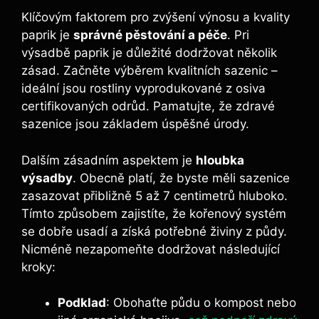
Klíčovým faktorem pro zvýšení ​výnosu a kvality
paprik ​je
správné pěstování a péče
. Pri
výsadbě paprik je důležité dodržovat několik‌
zásad. ⁤Začněte výběrem kvalitních sazenic –‌
ideální⁤ jsou rostliny vyprodukované ⁣z osiva
certifikovaných odrůd. Pamatujte, že zdravé
sazenice jsou ⁤základem ‍úspěšné ​úrody.
Dalším zásadním aspektem je
hloubka
výsadby
. Obecně‍ platí, že byste měli sazenice
zasazovat přibližně 5 až ​7 centimetrů hluboko.
Tímto způsobem zajistíte, že kořenový systém
se dobře usadí a⁢ získá ⁣potřebné ⁢živiny⁤ z půdy.
Nicméně nezapomeňte dodržovat ‌následující⁢
kroky:
Podklad
: Obohaťte‍ půdu o kompost nebo