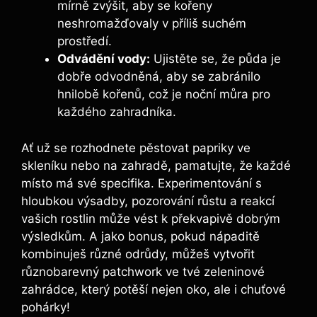
mírně zvýšit, aby se kořeny⁤
neshromažďovaly v příliš suchém
prostředí.
Odvádění ⁢vody:
Ujistěte se, že půda je
dobře odvodněná, aby se ⁢zabránilo
hnilobě kořenů, což je noční můra ‍pro
každého zahradníka.
Ať⁢ už se rozhodnete pěstovat papriky ve
skleníku nebo na zahradě, pamatujte, že každé‌
místo má své ⁣specifika. Experimentování s
⁢hloubkou výsadby, pozorování růstu a reakcí
vašich rostlin‌ může vést k překvapivě dobrým
výsledkům. A jako bonus, pokud⁤ nápaditě
kombinuješ různé odrůdy, můžeš vytvořit
⁤různobarevný​ patchwork ⁤ve tvé zeleninové
zahrádce, který ⁢potěší ‍nejen oko, ‍ale i chuťové
pohárky!