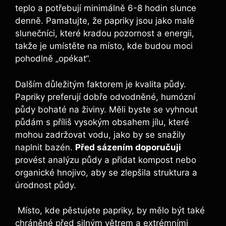
teplo a potřebují minimálně 6-8 ‌hodin slunce​
denně. Pamatujte,‌ že papriky jsou jako‍ malé
slunečníci,⁣ které⁤ kradou pozornost a energii,
takže je umístěte na místo,⁢ kde budou moci
pohodlně „opékat“.
Dalším důležitým faktorem je kvalita půdy.
Papriky​ preferují dobře odvodněné, ⁤humózní
půdy​ bohaté na živiny. Měli byste se‌ vyhnout
půdám ⁤s ⁢příliš vysokým obsahem jílu, které
mohou zadržovat vodu, jako by se snažily
naplnit bazén.
Před sázením doporučuji
provést analýzu půdy a ⁣přidat ​kompost nebo
organické hnojivo,​ aby se zlepšila​ struktura a
úrodnost půdy.
‍ Místo, kde ⁣pěstujete papriky, by ‍mělo být také
chráněné⁣ před silným větrem a​ extrémními⁣