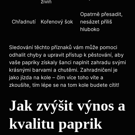
živin
Opatrně ‌přesadit,
Chřadnutí
Kořenový šok
nesázet příliš
hluboko
Sledování těchto ⁤příznaků vám může pomoci
‍odhalit chyby a upravit přístup k pěstování, aby
vaše ⁤papriky získaly šanci naplnit zahradu‌ svými
krásnými barvami a chutěmi. Zahradničení je
jako⁣ jízda na kole – čím více toho víte ⁢a
zkoušíte, tím lépe‌ se⁤ na tom kole budete cítit!
Jak zvýšit ⁣výnos a
kvalitu paprik