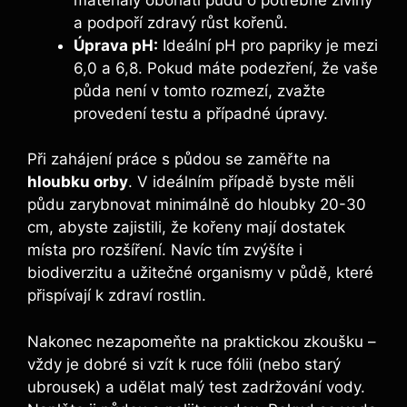
a⁤ podpoří zdravý růst kořenů.
Úprava pH:
Ideální pH pro⁣ papriky je ‍mezi
6,0 a 6,8. Pokud⁣ máte ‌podezření, že vaše⁣
půda​ není v tomto rozmezí, zvažte
provedení testu ‌a⁤ případné úpravy.
Při zahájení práce s půdou se ‍zaměřte na
hloubku orby
. V ideálním případě byste měli
půdu zarybnovat minimálně do hloubky 20-30
cm, abyste zajistili, že kořeny mají dostatek
místa pro ‌rozšíření. Navíc tím‌ zvýšíte ​i
biodiverzitu a užitečné organismy v půdě,⁤ které
přispívají k⁣ zdraví rostlin.
Nakonec⁤ nezapomeňte ‌na praktickou zkoušku –⁤
vždy je dobré si vzít k ruce​ fólii (nebo⁢ starý
⁤ubrousek) a ​udělat malý test zadržování vody.