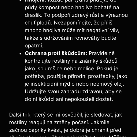
půdy kompost ⁤nebo hnojivo bohaté na‍
draslík. To podpoří‍ zdravý růst‌ a výraznou
chuť plodů. Nezapomínejte, že ⁢příliš
mnoho hnojiva může mít negativní vliv,
takže s udržováním rovnováhy⁤ buďte⁤
opatrní.
Ochrana proti škůdcům:
Pravidelně
kontrolujte‌ rostliny na ⁢známky škůdců
jako jsou mšice nebo molice. Pokud je
potřeba,⁢ použijte ⁢přírodní prostředky, jako
je insekticidní mýdlo nebo neemový ‌olej.
Udržujte svou zahradu zdravou, ​aby se
do ní škůdci ani nepokoušeli dostat.
Další trik, ‍který se mi osvědčil, je sledovat, jak
rostliny reagují na změny⁣ počasí. Jakmile
začnou ‌papriky⁤ kvést, je ‌dobré⁢ je chránit před