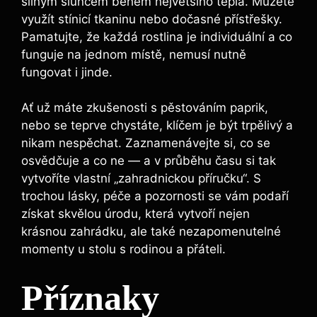
‌silným sluncem ​během největšího ⁢tepla. Můžete
využít stínicí ​tkaninu‌ nebo dočasné přístřešky.‌
Pamatujte, že každá rostlina je individuální a co
‍funguje na jednom ‍místě, nemusí nutně
fungovat i jinde.
Ať už máte ⁤zkušenosti⁤ s pěstováním paprik,
‌nebo ‍se teprve chystáte, klíčem je být trpělivý‌ a
nikam ⁣nespěchat. Zaznamenávejte si, co se
osvědčuje a‌ co ne — ⁤a v‍ průběhu⁣ času ‍si tak
vytvoříte vlastní „zahradnickou příručku“. S
trochou lásky, péče a pozornosti se ⁣vám podaří
získat skvělou úrodu, která vytvoří nejen
⁣krásnou zahrádku, ale také​ nezapomenutelné
momenty‌ u stolu s rodinou a přáteli.
Příznaky