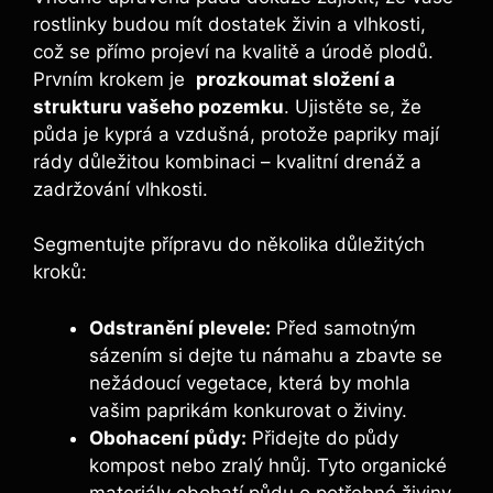
rostlinky ‌budou mít dostatek⁢ živin a vlhkosti,⁣
což se přímo‍ projeví na kvalitě a úrodě plodů.
Prvním krokem je ⁤
prozkoumat složení a
strukturu vašeho pozemku
. Ujistěte ‍se, že
půda je kyprá a vzdušná, protože papriky‌ mají
rády důležitou kombinaci – kvalitní⁢ drenáž a
zadržování‍ vlhkosti.
Segmentujte přípravu ⁢do několika důležitých‌
kroků:
Odstranění plevele:
Před samotným
sázením si dejte tu námahu a zbavte se
nežádoucí vegetace, která by mohla
vašim paprikám konkurovat ⁢o živiny.
Obohacení půdy:
‍Přidejte⁣ do půdy
kompost nebo zralý hnůj. Tyto organické
materiály obohatí půdu o ⁣potřebné živiny⁢