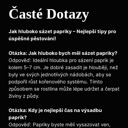
Časté⁢ Dotazy
Jak ⁣hluboko sázet papriky – ⁢Nejlepší tipy pro
úspěšné pěstování!
Otázka: Jak hluboko bych měl​ sázet papriky?
Odpověď: Ideální hloubka pro sázení paprik je
kolem 5–7 cm. Je ​dobré zasadit je hlouběji, než
byly ve svých ​jednotlivých nádobách, ‌aby ⁢se
podpořil⁤ růst kořenového systému. Tímto
způsobem se rostlina může lépe udržet a čerpat
živiny z půdy.
Otázka: Kdy je nejlepší čas ⁢na výsadbu
paprik?
Odpověď: Papriky byste měli vysazovat ⁣ven,