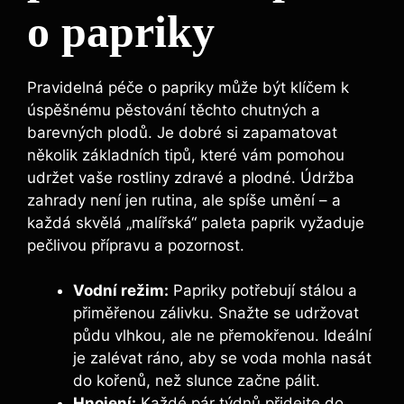
o papriky
Pravidelná péče o papriky může být klíčem ​k
úspěšnému ‍pěstování těchto chutných​ a
⁣barevných plodů. Je ⁢dobré si zapamatovat
několik‌ základních ‍tipů,⁤ které vám pomohou
udržet vaše rostliny zdravé a plodné. Údržba
zahrady‌ není jen rutina, ale spíše ‍umění ⁤– a
každá skvělá⁢ „malířská“ paleta⁤ paprik vyžaduje
pečlivou přípravu a pozornost.
Vodní režim:
Papriky potřebují stálou ⁤a
přiměřenou zálivku. Snažte se⁤ udržovat
půdu⁣ vlhkou, ale ne přemokřenou. Ideální ​
je zalévat⁣ ráno, aby se voda mohla nasát
do kořenů,​ než slunce začne pálit.
Hnojení:
Každé pár týdnů přidejte do