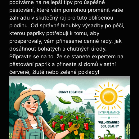
‍podíváme na nejlepší ​tipy pro úspěšné
pěstování,⁣ které vám pomohou ⁢proměnit vaše
zahradu v skutečný raj pro tuto oblíbenou
plodinu. Od správné hloubky výsadby po⁢ péči,
kterou papriky potřebují k tomu, aby
prosperovaly, vám přineseme⁣ cenné rady, jak‌
dosáhnout bohatých a chutných úrody.
Připravte se‌ na⁤ to, že se‍ stanete expertem⁣ na
pěstování ​paprik a přineste ⁤si domů ‍vlastní
červené, žluté ​nebo zelené poklady!