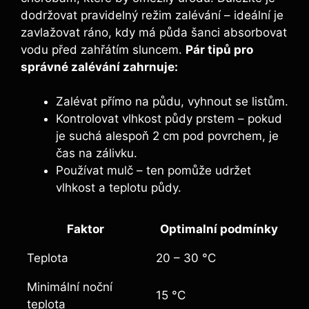
dodržovat pravidelný režim zalévání – ⁢ideální je
zavlažovat ráno, kdy má půda šanci absorbovat
vodu před zahřátím sluncem.‍
Pár tipů‍ pro
správné ‌zalévání zahrnuje:
Zalévat‌ přímo na⁣ půdu, vyhnout ⁣se listům.
Kontrolovat⁢ vlhkost⁣ půdy prstem – pokud‌
je ‍suchá alespoň 2 cm pod‍ povrchem, je
čas na⁢ zálivku.
Používat mulč – ten pomůže udržet
vlhkost a​ teplotu⁤ půdy.
Faktor
Optimalní podmínky
Teplota
20 – 30 °C
Minimální noční
15 °C
teplota