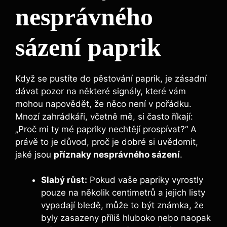
nesprávného
sázení ⁣paprik
Když se​ pustíte do pěstování paprik, je⁢ zásadní
dávat pozor na některé signály,⁣ které‍ vám
mohou⁤ napovědět, ⁤že něco ​není v ⁢pořádku.
Mnozí​ zahrádkáři, včetně ‌mě,​ si často říkají:
„Proč mi ty mé papriky ​nechtějí ⁤prospívat?“ A⁢
právě to je ‍důvod, proč je dobré si uvědomit,
jaké​ jsou
příznaky nesprávného⁢ sázení
.
Slabý růst:
Pokud vaše papriky vyrostly
pouze na několik centimetrů a jejich​ listy
vypadají bledě, může to být známka, že
⁣byly zasazeny příliš hluboko nebo naopak‌