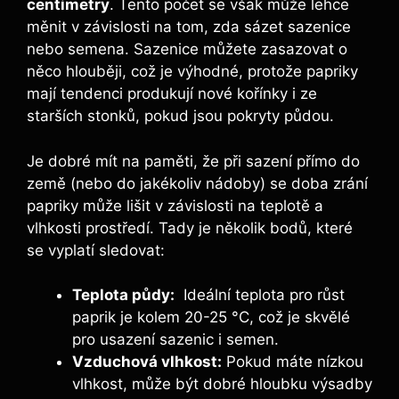
centimetry
. Tento počet⁢ se však může lehce
⁤měnit ‌v závislosti na⁤ tom, zda sázet sazenice
nebo⁣ semena. Sazenice můžete​ zasazovat ​o⁣
něco​ hlouběji,‌ což je výhodné, ‌protože papriky
⁢mají⁣ tendenci produkují nové kořínky i ze ​
starších⁣ stonků, pokud ‍jsou pokryty‌ půdou.
Je dobré mít na paměti, že při sazení přímo⁤ do
země (nebo do jakékoliv nádoby) se ‍doba zrání
papriky⁤ může lišit v závislosti na teplotě ‍a
⁣vlhkosti prostředí. Tady je několik bodů, které⁣
se‍ vyplatí sledovat:
Teplota půdy:
‌ Ideální​ teplota pro růst
paprik ​je kolem 20-25 °C, což je skvělé
pro usazení sazenic i semen.
Vzduchová vlhkost:
Pokud máte nízkou
vlhkost, může být dobré ⁤hloubku výsadby