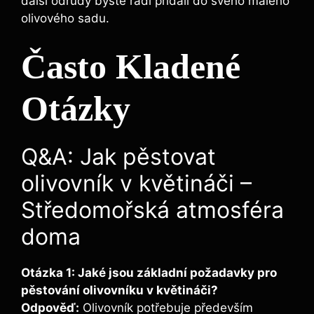
další odrůdy byste rádi přidali do svého malého
olivového sadu.
Často Kladené
Otázky
Q&A: Jak pěstovat
olivovník v květináči –
Středomořská atmosféra
doma
Otázka 1: Jaké jsou základní požadavky pro
pěstování olivovníku v květináči?
Odpověď:
Olivovník potřebuje především