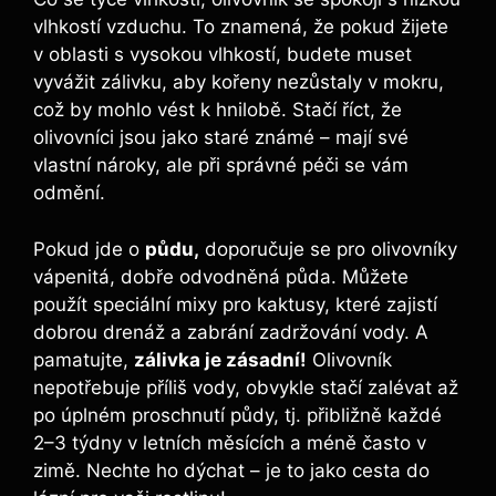
vlhkostí vzduchu. To znamená, že pokud žijete
v oblasti s vysokou vlhkostí, budete muset
vyvážit zálivku, aby kořeny nezůstaly v mokru,
což by mohlo vést k hnilobě. Stačí říct, že
olivovníci jsou jako staré známé – mají své
vlastní nároky, ale při správné péči se vám
odmění.
Pokud jde o
půdu,
doporučuje se pro olivovníky
vápenitá, dobře odvodněná půda. Můžete
použít speciální mixy pro kaktusy, které zajistí
dobrou drenáž a zabrání zadržování vody. A
pamatujte,
zálivka je zásadní!
Olivovník
nepotřebuje příliš vody, obvykle stačí zalévat až
po úplném proschnutí půdy, tj. přibližně každé
2–3 týdny v letních měsících a méně často v
zimě. Nechte ho dýchat – je to jako cesta do