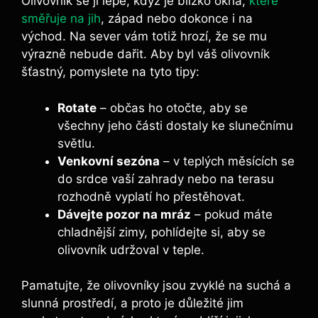
Olivovník se jí lépe, když je blízko okna,
které
směřuje na jih
, západ nebo dokonce i na
východ. Na sever vám totiž hrozí, že se mu
výrazně nebude dařit. Aby byl váš olivovník
šťastný, pomyslete na tyto tipy:
Rotate
– občas ho otočte, aby se
všechny jeho části dostaly ke slunečnímu
světlu.
Venkovní sezóna
– v teplých měsících se
do srdce vaší zahrady nebo na terasu
rozhodně vyplatí ho přestěhovat.
Dávejte pozor na mráz
– pokud máte
chladnější zimy, pohlídejte si, aby se
olivovník udržoval v teple.
Pamatujte, že olivovníky jsou zvyklé na suchá a
slunná prostředí, a proto je důležité jim