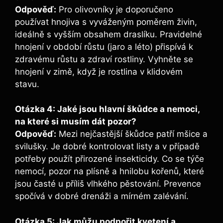
Odpověď:
Pro olivovníky je doporučeno
používat hnojiva s vyváženým poměrem živin,
ideálně s vyšším obsahem draslíku. Pravidelné
hnojení v období růstu (jaro a léto) přispívá k
zdravému růstu a zdraví rostliny. Vyhněte se
hnojení v zimě, když je rostlina v klidovém
stavu.
Otázka 4: Jaké jsou hlavní škůdce a nemoci,
na které si musím dát pozor?
Odpověď:
Mezi nejčastější škůdce patří mšice a
svilušky. Je dobré kontrolovat listy a v případě
potřeby použít přirozené insekticidy. Co se týče
nemocí, pozor na plísně a hnilobu kořenů, které
jsou časté u příliš vlhkého pěstování. Prevence
spočívá v dobré drenáži a mírném zalévání.
Otázka 5: Jak můžu podpořit kvetení a