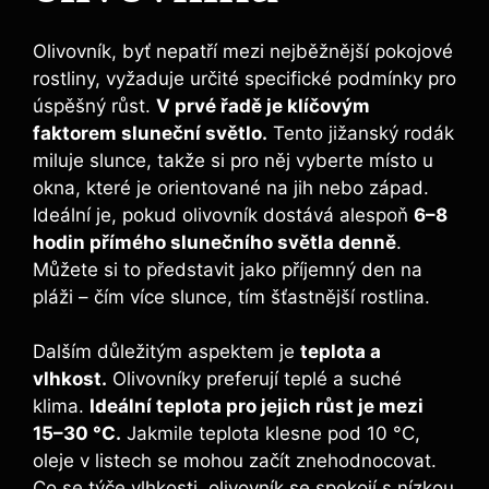
Olivovník, byť nepatří mezi nejběžnější pokojové
rostliny, vyžaduje určité specifické podmínky pro
úspěšný růst.
V prvé řadě je klíčovým
faktorem sluneční světlo.
Tento jižanský rodák
miluje slunce, takže si pro něj vyberte místo u
okna, které je orientované na jih nebo západ.
Ideální je, pokud olivovník dostává alespoň
6–8
hodin přímého slunečního světla denně
.
Můžete si to představit jako příjemný den na
pláži – čím více slunce, tím šťastnější rostlina.
Dalším důležitým aspektem je
teplota a
vlhkost.
Olivovníky preferují teplé a suché
klima.
Ideální teplota pro jejich růst je mezi
15–30 °C.
Jakmile teplota klesne pod 10 °C,
oleje v listech se mohou začít znehodnocovat.
Co se týče vlhkosti, olivovník se spokojí s nízkou