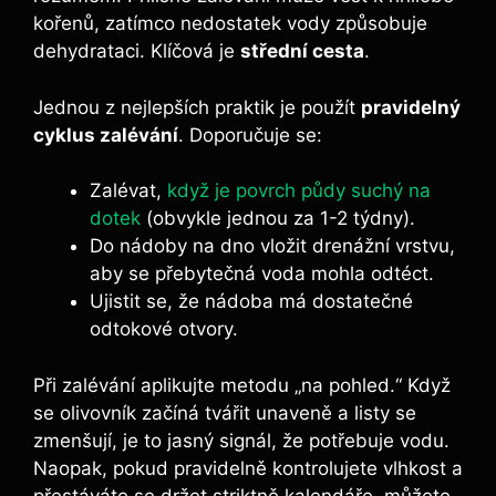
kořenů, zatímco nedostatek vody způsobuje
dehydrataci. Klíčová je
střední cesta
.
Jednou z nejlepších praktik je použít
pravidelný
cyklus zalévání
. Doporučuje se:
Zalévat,
když je povrch půdy suchý na
dotek
(obvykle jednou za 1-2 týdny).
Do nádoby na dno vložit drenážní vrstvu,
aby se přebytečná voda mohla odtéct.
Ujistit se, že nádoba má dostatečné
odtokové otvory.
Při zalévání aplikujte metodu „na pohled.“ Když
se olivovník začíná tvářit unaveně a listy se
zmenšují, je to jasný signál, že potřebuje vodu.
Naopak, pokud pravidelně kontrolujete vlhkost a
přestáváte se držet striktně kalendáře, můžete