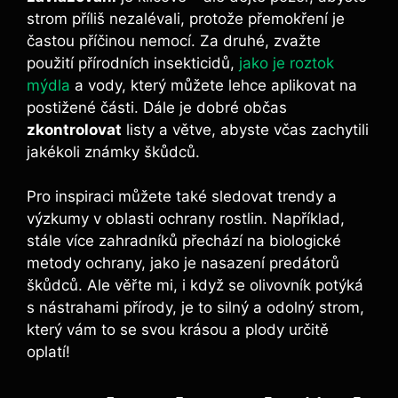
strom příliš nezalévali, protože přemokření je
častou příčinou nemocí. Za druhé, zvažte
použití přírodních insekticidů,
jako je roztok
mýdla
a vody, který můžete lehce aplikovat na
postižené části. Dále je dobré občas
zkontrolovat
listy a větve, abyste včas zachytili
jakékoli známky škůdců.
Pro inspiraci můžete také sledovat trendy a
výzkumy v oblasti ochrany rostlin. Například,
stále více zahradníků přechází na biologické
metody ochrany, jako je nasazení predátorů
škůdců. Ale věřte mi, i když se olivovník potýká
s nástrahami přírody, je to silný a odolný strom,
který vám to se svou krásou a plody určitě
oplatí!