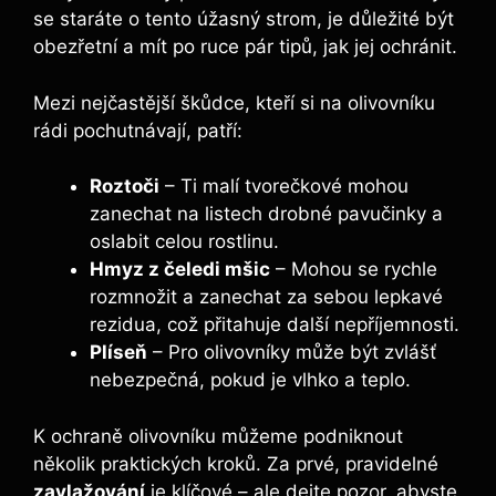
se staráte o tento úžasný strom, je důležité být
obezřetní a mít po ruce pár tipů, jak jej ochránit.
Mezi nejčastější škůdce, kteří si na olivovníku
rádi pochutnávají, patří:
Roztoči
– Ti malí tvorečkové mohou
zanechat na listech drobné pavučinky a
oslabit celou rostlinu.
Hmyz z čeledi mšic
– Mohou se rychle
rozmnožit a zanechat za sebou lepkavé
rezidua, což přitahuje další nepříjemnosti.
Plíseň
– Pro olivovníky může být zvlášť
nebezpečná, pokud je vlhko a teplo.
K ochraně olivovníku můžeme podniknout
několik praktických kroků. Za prvé, pravidelné
zavlažování
je klíčové – ale dejte pozor, abyste