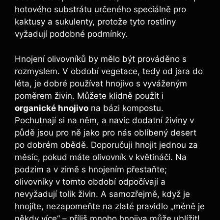
hotového substrátu určeného speciálně pro
kaktusy a sukulenty, protože tyto rostliny
vyžadují podobné podmínky.
Hnojení olivovníků by mělo být prováděno s
rozmyslem. V období vegetace, tedy od jara do
léta, je dobré používat hnojivo s vyváženým
poměrem živin. Můžete klidně použít i
organické hnojivo
na bázi kompostu.
Pochutnají si na něm, a navíc dodatní živiny v
půdě jsou pro ně jako pro nás oblíbený desert
po dobrém obědě. Doporučuji hnojit jednou za
měsíc, pokud máte olivovník v květináči. Na
podzim a v zimě s hnojením přestaňte;
olivovníky v tomto období odpočívají a
nevyžadují tolik živin. A samozřejmě, když je
hnojíte, nezapomeňte na zlaté pravidlo „méně je
někdy více“ – příliš mnoho hnojiva může ublížit!