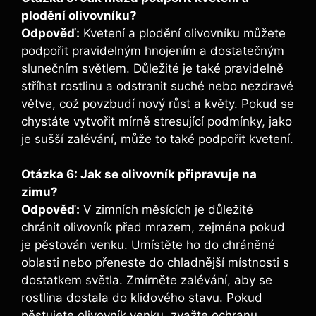
plodění olivovníku?
Odpověď:
Kvetení a plodění olivovníku můžete
podpořit pravidelným hnojením a dostatečným
slunečním světlem. Důležité je také pravidelně
stříhat rostlinu a odstranit suché nebo nezdravé
větve, což povzbudí nový růst a květy. Pokud se
chystáte vytvořit mírně stresující podmínky, jako
je sušší zalévání, může to také podpořit kvetení.
Otázka 6: Jak se olivovník připravuje na
zimu?
Odpověď:
V zimních měsících je důležité
chránit olivovník před mrazem, zejména pokud
je pěstován venku. Umístěte ho do chráněné
oblasti nebo přeneste do chladnější místnosti s
dostatkem světla. Zmírněte zalévání, aby se
rostlina dostala do klidového stavu. Pokud
pěstujete olivovník venku, zvažte ochranu