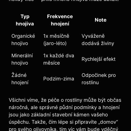
Typ
Frekvence
Note
hnojiva
hnojení
Organické
1x měsíčně
Vyváženě
hnojivo
(jaro-léto)
dodává živiny
Minerální
1x každé dva
Rychlejší efekt
hnojivo
měsíce
Žádné
Odpočinek pro
Podzim-zima
hnojení
rostlinu
Všichni víme, že péče o rostliny může být občas
náročná, ale správné půdní podmínky a hnojení
jsou jako základní stavební kámen vašeho
úspěchu. Takže, čím lépe si připravíte „domov“
pro svého olivovníka, tím víc vám bude vděčný