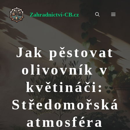
Přeskočit
na
Zahradnictví-CB.cz
Menu
obsah
Jak pěstovat
olivovník v
květináči:
Středomořská
atmosféra