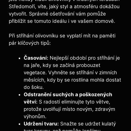
Středomoří, víte, jaký styl a atmosféru dokážou
vytvořit. Správné ošetřování vám pomůže
přiblížit se tomuto ideálu i ve vašem domově.
Při stříhání olivovníku se vyplatí mít na paměti
pár klíčových tipů:
Časování:
Nejlepší období pro stříhání je
na jaře, kdy se začíná probouzet
vegetace. Vyhněte se stříhání v zimních
měsících, kdy by se rostlina mohla dostat
do šoku.
Odstranění suchých a poškozených
větví:
S radostí eliminujte tyto větve,
protože uvolňují místo novým, zdravým
výhonům.
Udržení tvaru:
Snažte se udržet kulatý
tvar koruny, což pomůže lepšímu