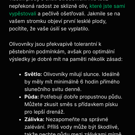
nepřekoná radost ze sklizně oliv,
které jste sami
vypěstovali
a pečlivě ošetřovali. Jakmile se na
vašem stromku objeví první lesklé plody,
pocítíte, že vaše úsilí se vyplatilo.
Olivovníky jsou překvapivě tolerantní k
pěstebním podmínkám, avšak pro optimální
výsledky je dobré mít na paměti několik zásad:
Světlo:
Olivovníky milují slunce. Ideálně
by měly mít minimálně 6 hodin přímého
slunečního svitu denně.
Půda:
Potřebují dobře propustnou půdu.
Můžete zkusit směs s přídavkem písku
pro lepší drenáž.
Zálivka:
Nezapomeňte na správné
zalévání. Příliš vody může být škodlivé,
takže nechte půdu mezi zálivkami mírně