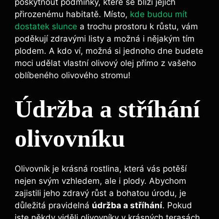
poskytnout podmínky, které se blíží jejich
přirozenému habitatě. Místo,
kde budou mít
dostatek slunce
a trochu prostoru k růstu, vám
poděkují zdravými listy a možná i nějakým tím
plodem. A kdo ví, možná si jednoho dne budete
moci udělat vlastní olivový olej přímo z vašeho
oblíbeného olivového stromu!
Údržba a stříhání
olivovníku
Olivovník je krásná rostlina, která vás potěší
nejen svým vzhledem, ale i plody. Abychom
zajistili jeho zdravý růst a bohatou úrodu, je
důležitá pravidelná
údržba a stříhání
. Pokud
jste někdy viděli olivovníky v krásných terasách