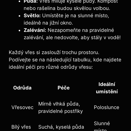
Půda:
Vřes miluje kyselé půdy. Kompost
nebo rašelina budou skvělou volbou.
Světlo:
Umístěte je na slunné místo,
ideálně na jižní okno.
Zalévání:
Nezapomeňte na pravidelné
zalévání, ale nedovolte, aby stály v vodě!
Každý vřes si zaslouží trochu prostoru.
Podívejte se na následující tabulku, kde najdete
ideální péči pro různé odrůdy vřesu:
Ideální
Odrůda
Péče
umístění
Mírně vlhká půda,
Vřesovec
Poloslunce
pravidelné postřiky
Slunné
Bílý vřes
Suchá, kyselá půda
místo