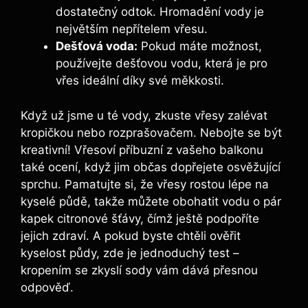
dostatečný odtok. Hromadění vody je
největším nepřítelem vřesu.
Dešťová voda:
Pokud máte možnost,
používejte dešťovou vodu, která je pro
vřes ideální díky své měkkosti.
Když už jsme u té vody, zkuste vřesy zalévat
kropičkou nebo rozprašovačem. Nebojte se být
kreativní! Vřesoví příbuzní z vašeho balkonu
také ocení, když jim občas dopřejete osvěžující
sprchu. Pamatujte si, že vřesy rostou lépe na
kyselé půdě, takže můžete obohatit vodu o pár
kapek citronové šťávy, čímž ještě podpoříte
jejich zdraví. A pokud byste chtěli ověřit
kyselost půdy, zde je jednoduchý test –
kropením se zkyslí sody vám dává přesnou
odpověď.