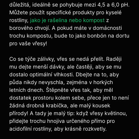
důležitá, ideálně se pohybuje mezi 4,5 a 6,0 pH.
Můžete použít specifické produkty pro kyselé
rostliny,
jako je rašelina nebo kompost
z
borového chvojí. A pokud máte v domácnosti
trochu kompostu, bude to jako bonbón na dortu
pro vaše vřesy!
Co se týče zálivky, vřes se nedá přelít. Raději
mu dejte menší dávky, ale častěji, aby se mu
dostalo optimální vlhkosti. Dbejte na to, aby
půda nikdy nevyschla, zejména v horkých
letních dnech. Štěpněte vřes tak, aby měl
dostatek prostoru kolem sebe, přece jen to není
žádná drobná krabička, ale malý kousek
přírody! A tady je malý tip: když vřesy květinou,
přidejte trochu hnojiva určeného přímo pro
acidofilní rostliny, aby krásně rozkvetly.