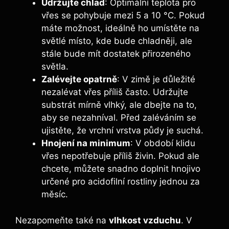
Udržujte chlad
: Optimální teplota pro
vřes se pohybuje mezi 5 a 10 °C. Pokud
máte možnost, ideálně ho umístěte na
světlé místo, kde bude chladněji, ale
stále bude mít dostatek přirozeného
světla.
Zalévejte opatrně
: V zimě je důležité
nezalévat vřes příliš často. Udržujte
substrát mírně vlhký, ale dbejte na to,
aby se nezahníval. Před zaléváním se
ujistěte, že vrchní vrstva půdy je suchá.
Hnojení na minimum
: V období klidu
vřes nepotřebuje příliš živin. Pokud ale
chcete, můžete snadno doplnit hnojivo
určené pro acidofilní rostliny jednou za
měsíc.
Nezapomeňte také na
vlhkost vzduchu
. V