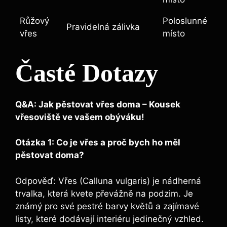
Růžový
Poloslunné
Pravidelná zálivka
vřes
místo
Časté Dotazy
Q&A: Jak pěstovat vřes doma – Kousek
vřesoviště ve vašem obýváku!
Otázka 1: Co je vřes a proč bych ho měl
pěstovat doma?
Odpověď: Vřes (Calluna vulgaris) je nádherná
trvalka, která kvete převážně na podzim. Je
známý pro své pestré barvy květů a zajímavé
listy, které dodávají interiéru jedinečný vzhled.