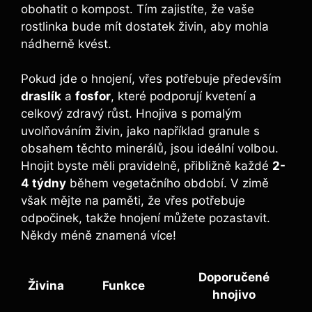
obohatit o kompost. Tím zajistíte, že vaše
rostlinka bude mít dostatek živin, aby mohla
nádherně kvést.
Pokud jde o hnojení, vřes potřebuje především
draslík
a
fosfor
, které podporují kvetení a
celkový zdravý růst. Hnojiva s pomalým
uvolňováním živin, jako například granule s
obsahem těchto minerálů, jsou ideální volbou.
Hnojit byste měli pravidelně, přibližně každé
2-
4 týdny
během vegetačního období. V zimě
však mějte na paměti, že vřes potřebuje
odpočinek, takže hnojení můžete pozastavit.
Někdy méně znamená více!
Doporučené
Živina
Funkce
hnojivo