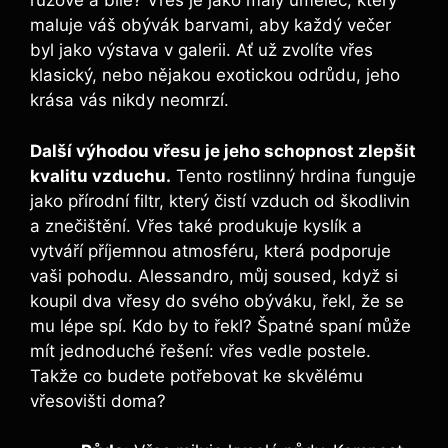
růžové a bílé? Vřes je jako malý umělec, který
maluje váš obývák barvami, aby každý večer
byl jako výstava v galerii. Ať už zvolíte vřes
klasický, nebo nějakou exotickou odrůdu, jeho
krása vás nikdy neomrzí.
Další výhodou vřesu je jeho schopnost zlepšit
kvalitu vzduchu.
Tento rostlinný hrdina funguje
jako přírodní filtr, který čistí vzduch od škodlivin
a znečištění. Vřes také produkuje kyslík a
vytváří příjemnou atmosféru, která podporuje
vaši pohodu. Alessandro, můj soused, když si
koupil dva vřesy do svého obýváku, řekl, že se
mu lépe spí. Kdo by to řekl? Špatné spaní může
mít jednoduché řešení: vřes vedle postele.
Takže co budete potřebovat ke skvělému
vřesovišti doma?