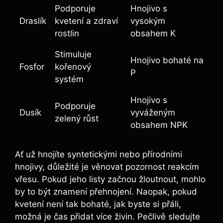
Podporuje
Hnojivo s
Draslík
kvetení a zdraví
vysokým
rostlin
obsahem K
Stimuluje
Hnojivo bohaté na
Fosfor
kořenový
P
systém
Hnojivo s
Podporuje
Dusík
vyváženým
zelený růst
obsahem NPK
Ať už hnojíte syntetickými nebo přírodními
hnojivy, důležité je věnovat pozornost reakcím
vřesu. Pokud jeho listy začnou žloutnout, mohlo
by to být znamení přehnojení. Naopak, pokud
kvetení není tak bohaté, jak byste si přáli,
možná je čas přidat více živin. Pečlivě sledujte