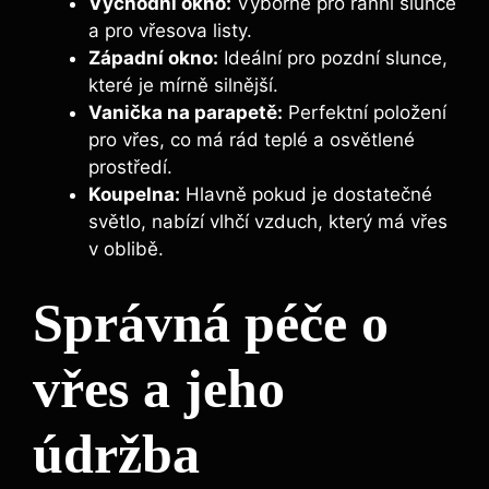
Východní okno:
Výborné pro ranní slunce
a pro vřesova listy.
Západní okno:
Ideální pro pozdní slunce,
které je mírně silnější.
Vanička na parapetě:
Perfektní položení
pro vřes, co má rád teplé a osvětlené
prostředí.
Koupelna:
Hlavně pokud je dostatečné
světlo, nabízí vlhčí vzduch, který má vřes
v oblibě.
Správná péče o
vřes a jeho
údržba