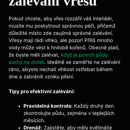
zalévání vřesu
Pokud chcete, aby vřes rozzářil váš interiéér,
musíte mu poskytnout správnou péči, přičemž
důležité místo zde zaujímá správné zalévání.
Vřesy mají rádi vlhko, ale pozor! Příliš mnoho
vody může vést k hnilobě kořenů. Obecně platí,
že byste měli zalévat,
když je povrch půdy
suchý na dotek
. Ideálně se zaměřte na zalévání
ráno, abyste nechali vlhkost vstřebat během
dne a zabránili vzniku plísní.
Tipy pro efektivní zalévání:
Pravidelná kontrola:
Každý druhý den
zkontrolujte půdu, zejména v teplejších
měsících.
Drenáž:
Zajistěte, aby měly květináče