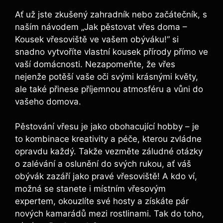
Ať už jste zkušený zahradník nebo začátečník, s
naším návodem „Jak pěstovat vřes doma –
Kousek vřesoviště ve vašem obýváku!“ si
snadno vytvoříte vlastní kousek přírody přímo ve
vaší domácnosti. Nezapomeňte, že vřes
nejenže potěší vaše oči svými krásnými květy,
ale také přinese příjemnou atmosféru a vůni do
vašeho domova.
Pěstování vřesu je jako obohacující hobby – je
to kombinace kreativity a péče, kterou zvládne
opravdu každý. Takže vezměte záludné otázky
o zalévání a oslunění do svých rukou, ať váš
obývák zazáří jako pravé vřesoviště! A kdo ví,
možná se stanete i místním vřesovým
expertem, okouzlíte své hosty a získáte pár
nových kamarádů mezi rostlinami. Tak do toho,