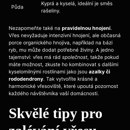
Kyprá a kyselá, ideální je směs
Půda
rašeliny.
Nezapomeňte také na
pravidelnou hnojení
.
Vřes nevyžaduje intenzivní hnojení, ale občasná
porce organického hnojiva, například na bázi
ryb, mu může dodat potřebné živiny. A jedno
tajemství: vřes má rád
společnost
, takže pokud
máte možnost, zkuste ho kombinovat s dalšími
kyselomilnými rostlinami jako jsou
azalky či
rododendrony
. Tak vytvoříte krásné a
harmonické vřesoviště, které upoutá pozornost
každého návštěvníka vaší domácnosti.
Skvělé tipy pro