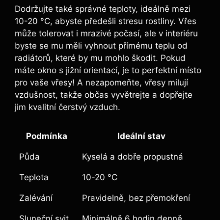
Dodržujte také správné teploty, ideálně mezi
10-20 °C, abyste předešli stresu rostliny. Vřes
může tolerovat i mrazivé počasí, ale v interiéru
byste se mu měli vyhnout přímému teplu od
radiátorů, které by mu mohlo škodit. Pokud
máte okno s jižní orientací, je to perfektní místo
pro vaše vřesy! A nezapomeňte, vřesy milují
vzdušnost, takže občas vyvětrejte a dopřejte
jim kvalitní čerstvý vzduch.
Podmínka
Ideální stav
Půda
Kyselá a dobře propustná
Teplota
10-20 °C
Zalévání
Pravidelně, bez přemokření
Sluneční svit
Minimálně 6 hodin denně