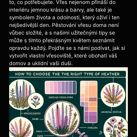
to, co potřebujete. Vřes nejenom přináší do
interiéru jemnou krásu a barvy, ale také je
symbolem života a odolnosti, který oživí i ten
nejšedivější den. Pěstování vřesu doma není
vůbec složité, a s našimi užitečnými tipy se
může s tímto překrásným květem seznámit
opravdu každý. Pojďte se s námi podívat, jak si
vytvořit vlastní vřesoviště, které obohatí váš
domov a uklidní vaši duši.