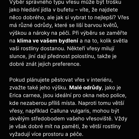
Výběr správného typu vřesu může být trošku
jako hledání jídla v bufetu – víte, že najdete
něco dobrého, ale jak si vybrat to nejlepší? Vřes
má různé odrůdy, které se liší barvou květů,
výškou a nároky na péči. Při výběru se zaměřte
na
klima ve vašem bydlení
a na to, kolik světla
vaši rostliny dostanou. Někteří vřesy milují
slunce, jiní dají přednost polostínu, takže je
dobré znát jejich preference.
Pokud plánujete pěstovat vřes v interiéru,
zvažte také jeho výšku.
Malé odrůdy
, jako je
Erica carnea, jsou ideální pro okna nebo police,
kde nezaberou příliš místa. Naproti tomu větší
vřesy, například Calluna vulgaris, mohou být
skvělým středobodem vašeho vřesoviště. Vždy
je však dobré mít na paměti, že větší rostliny
vyžadují více prostoru a péče.