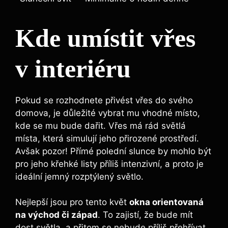
Kde umístit vřes
v interiéru
Pokud se rozhodnete přivést vřes do svého
domova, je důležité vybrat mu vhodné místo,
kde se mu bude dařit. Vřes má rád světlá
místa, která simulují jeho přirozené prostředí.
Avšak pozor! Přímé polední slunce by mohlo být
pro jeho křehké listy příliš intenzivní, a proto je
ideální jemný rozptýlený světlo.
Nejlepší jsou pro tento květ
okna orientovaná
na východ či západ
. To zajistí, že bude mít
dost světla, a přitom se nebude příliš přehřívat.