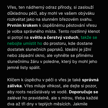
Vřes, ten nádherný odraz přírody, si zaslouží
důkladnou péči, aby mohl ve vašem obýváku
rozkvétat jako na slunném březovém svahu.
Prvním krokem
k úspěšnému pěstování vřesu
je volba správného místa. Tento rostlinný klenot
si potrpí na
světlo a čerstvý vzduch
,
takže se
nebojte umístit ho
do prostoru, kde dostane
dostatek slunečních paprsků. Ideální je jižní
nebo západní okno, ale vyhněte se přímému
slunečnímu žáru v poledne, který by mohl jeho
jemné listy spálit.
Klíčem k úspěchu v péči o vřes je také
správná
zálivka
. Vřes miluje vlhkost, ale dejte si pozor,
aby roots nezůstávaly ve vodě.
Doporučuje se
zalévat ho pravidelně, ale s mírou, třeba každé
dva až tři dny v teplých měsících. Jakmile