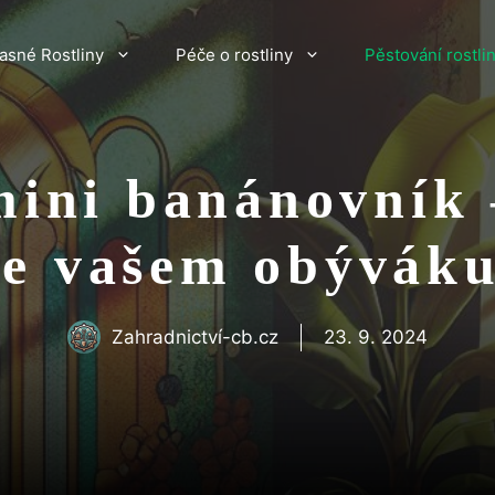
asné Rostliny
Péče o rostliny
Pěstování rostli
mini banánovník 
ve vašem obýváku
Zahradnictví-cb.cz
23. 9. 2024