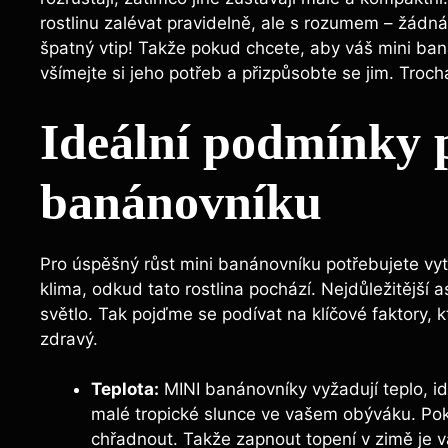
rostlinu zalévat pravidelně, ale s rozumem – žádná 
špatný vtip! Takže pokud chcete, aby váš mini baná
všímejte si jeho potřeb a přizpůsobte se jim. Trocha
Ideální podmínky p
banánovníku
Pro úspěšný růst mini banánovníku potřebujete vytv
klima, odkud tato rostlina pochází. Nejdůležitější a
světlo. Tak pojďme se podívat na klíčové faktory, k
zdravý.
Teplota:
MINI banánovníky vyžadují teplo, id
malé tropické slunce ve vašem obýváku. Poku
chřadnout. Takže zapnout topení v zimě je