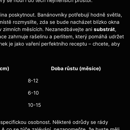
erý se hodí i do těch nejmenších prostor.
lina poskytnout. Banánovníky potřebují hodně světla,
 místě rozmyslíte, zda se bude nacházet blízko okna
v zimních měsících. Nezanedbávejte ani
substrát
,
ce zahrnuje rašelinu a perlitem, který pomáhá udržet
ek je jako vaření perfektního receptu – chcete, aby
(cm)
Doba růstu (měsíce)
8-12
6-10
10-15
pecifickou osobnost. Některé odrůdy se rády
í. A co se týče zalévání, nezapomeňte, že byste měli