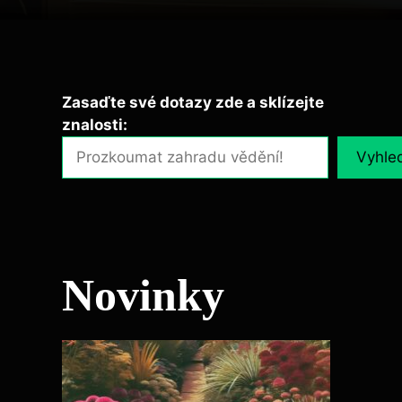
Zasaďte své dotazy zde a sklízejte
znalosti:
Vyhle
Novinky