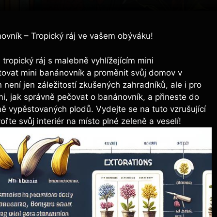
ovník – Tropický ráj ve vašem obýváku!
tropický ráj s malebně vyhlížejícím mini
tovat mini banánovník a proměnit svůj domov v
 není jen záležitostí zkušených zahradníků, ale i pro
ámi, jak správně pečovat o banánovník, a přineste do
čně vypěstovaných plodů. Vydejte se na tuto vzrušující
te svůj interiér na místo plné zeleně a veselí!