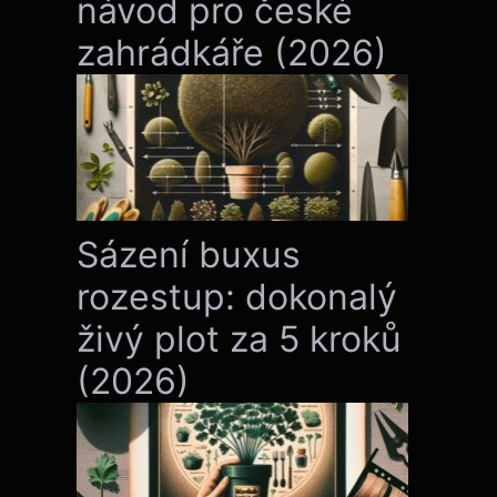
návod pro české
zahrádkáře (2026)
Sázení buxus
rozestup: dokonalý
živý plot za 5 kroků
(2026)