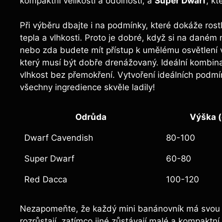
kompaktní velikostí a odolností, a
Super Dwarf
, kt
Při výběru dbajte i na podmínky, které dokáže rost
tepla a vlhkosti. Proto je dobré, když si na daném
nebo zda budete mít přístup k umělému osvětlení 
který musí být dobře drenážovaný. Ideální kombina
vlhkost bez přemokření. Vytvoření ideálních podmín
všechny ingredience skvěle ladily!
Odrůda
Výška 
Dwarf Cavendish
80-100
Super Dwarf
60-80
Red Dacca
100-120
Nezapomeňte, že každý mini banánovník má svou s
rozrůstají, zatímco jiné zůstávají malé a kompaktn