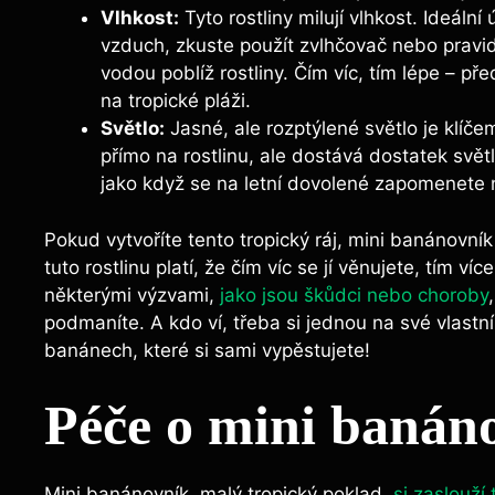
Vlhkost:
Tyto rostliny milují vlhkost. Ideá
vzduch, zkuste použít zvlhčovač nebo pravide
vodou poblíž rostliny. Čím víc, tím lépe – pře
na tropické pláži.
Světlo:
Jasné, ale rozptýlené světlo je klíče
přímo na rostlinu, ale dostává dostatek světla
jako když se na letní dovolené zapomenete
Pokud vytvoříte tento tropický ráj, mini banánovník
tuto rostlinu platí, že čím víc se jí věnujete, tím 
některými výzvami,
jako jsou škůdci nebo choroby
podmaníte. A kdo ví, třeba si jednou na své vlastn
banánech, které si sami vypěstujete!
Péče o mini banáno
Mini banánovník, malý tropický poklad,
si zaslouží 