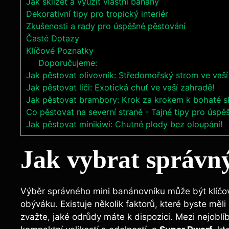
Jak sklízet a využít vlastní banány
Dekorativní tipy pro tropický interiér
Zkušenosti a rady pro úspěšné pěstování
Časté Dotazy
Klíčové Poznatky
Doporučujeme:
Jak pěstovat olivovník: Středomořský strom ve vaš
Jak pěstovat liči: Exotická chuť ve vaší zahradě!
Jak pěstovat brambory: Krok za krokem k bohaté sk
Co pěstovat na severní straně - Tajné tipy pro úspě
Jak pěstovat minikiwi: Chutné plody bez oloupání!
Jak vybrat správn
Výběr správného mini banánovníku může být klíčo
obýváku. Existuje několik faktorů, které byste měli 
zvažte, jaké odrůdy máte k dispozici. Mezi nejoblíb