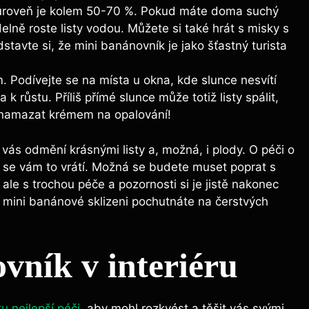
lní úroveň je kolem 50-70 %. Pokud máte doma suchý
lně roste listy vodou. Můžete si také hrát s misky s
dstavte si, že mini banánovník je jako šťastný turista
m. Podívejte se na místa u okna, kde slunce nesvítí
 k růstu. Příliš přímé slunce může totiž listy spálit,
 namazat krémem na opalování!
 vás odmění krásnými listy a, možná, i plody. O péči o
více se vám to vrátí. Možná se budete muset poprat s
, ale s trochou péče a pozornosti si je jistě nakonec
í mini banánové sklizeni pochutnáte na čerstvých
vník v interiéru
tu nejlepší péči
, aby mohl rozkvést a těšit vás svými