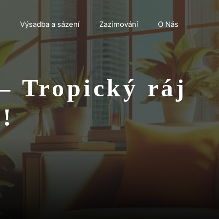
n
Výsadba a sázení
Zazimování
O Nás
– Tropický ráj
!