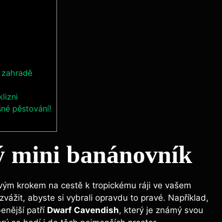
í zahradě
lizni
šné pěstování!
ý mini banánovník
vým krokem na cestě k tropickému ráji ve vašem
zvážit, abyste si vybrali opravdu to pravé. Například,
enější patří
Dwarf Cavendish
, který je známý svou