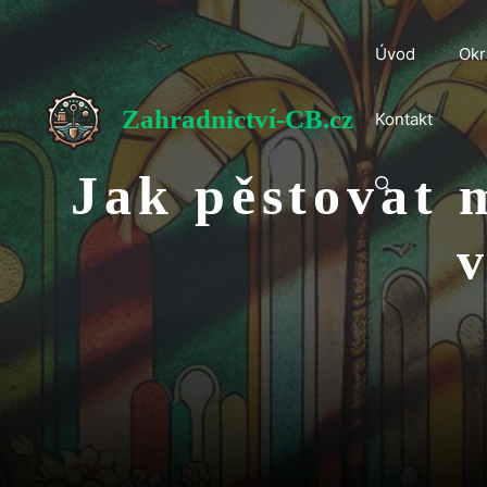
Přeskočit
na
Úvod
Okr
obsah
Zahradnictví-CB.cz
Kontakt
Jak pěstovat 