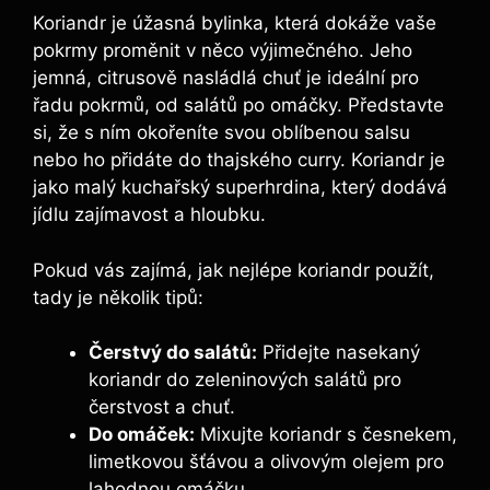
Koriandr je úžasná bylinka, která dokáže vaše
pokrmy proměnit v něco výjimečného. Jeho
jemná, citrusově nasládlá chuť je ideální pro
řadu pokrmů, od salátů po omáčky. Představte
si, že s ním okořeníte svou oblíbenou salsu
nebo ho přidáte do thajského curry. Koriandr je
jako malý kuchařský superhrdina, který dodává
jídlu zajímavost a hloubku.
Pokud vás zajímá, jak nejlépe koriandr použít,
tady je několik tipů:
Čerstvý do salátů:
Přidejte nasekaný
koriandr do zeleninových salátů pro
čerstvost a chuť.
Do omáček:
Mixujte koriandr s česnekem,
limetkovou šťávou a olivovým olejem pro
lahodnou omáčku.