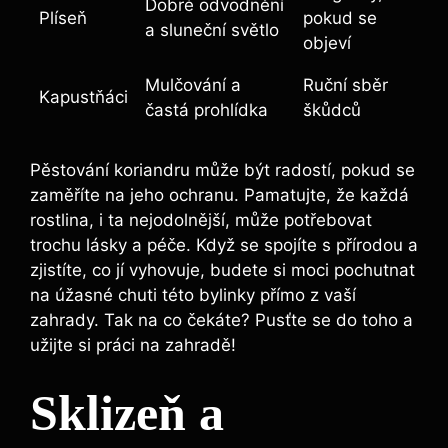
Dobré odvodnění
Plíseň
pokud se
a sluneční světlo
objeví
Mulčování a
Ruční sběr
Kapustňáci
častá prohlídka
škůdců
Pěstování koriandru může být radostí, pokud se
zaměříte na jeho ochranu. Pamatujte, že každá
rostlina, i ta nejodolnější, může potřebovat
trochu lásky a péče. Když se spojíte s přírodou a
zjistíte, co jí vyhovuje, budete si moci pochutnat
na úžasné chuti této bylinky přímo z vaší
zahrady. Tak na co čekáte? Pusťte se do toho a
užijte si práci na zahradě!
Sklizeň a