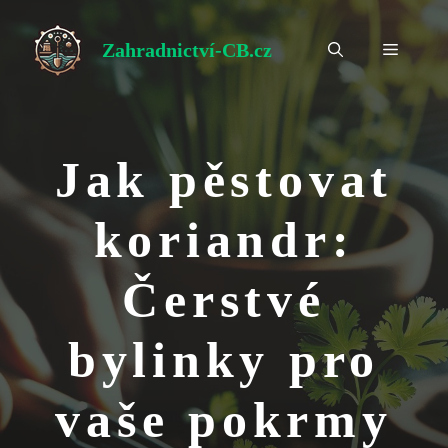
Přeskočit
na
Zahradnictví-CB.cz
Menu
obsah
Jak pěstovat
koriandr:
Čerstvé
bylinky pro
vaše pokrmy