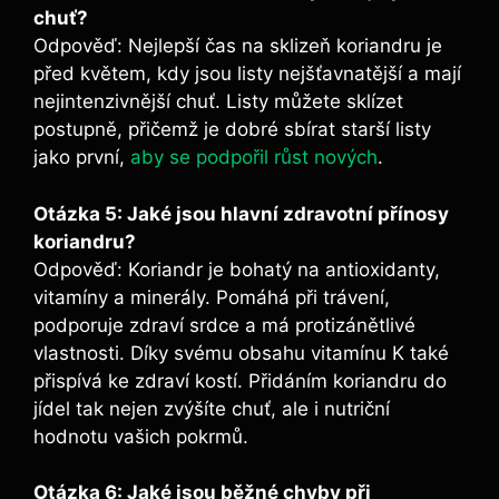
chuť?
Odpověď: Nejlepší čas na sklizeň koriandru je
před květem, kdy jsou listy nejšťavnatější a mají
nejintenzivnější chuť. Listy můžete sklízet
postupně, přičemž je dobré sbírat starší listy
jako první,
aby se podpořil růst nových
.
Otázka 5: Jaké jsou hlavní zdravotní přínosy
koriandru?
Odpověď: Koriandr je bohatý na antioxidanty,
vitamíny a minerály. Pomáhá při trávení,
podporuje zdraví srdce a má protizánětlivé
vlastnosti. Díky svému obsahu vitamínu K také
přispívá ke zdraví kostí. Přidáním koriandru do
jídel tak nejen zvýšíte chuť, ale i nutriční
hodnotu vašich pokrmů.
Otázka 6: Jaké jsou běžné chyby při