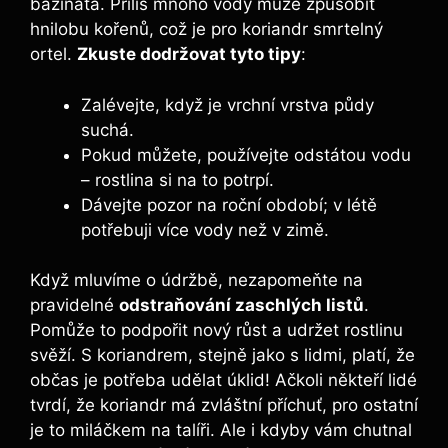
bažinatá. Příliš mnoho vody může způsobit
hnilobu kořenů, což je pro koriandr smrtelný
ortel.
Zkuste dodržovat tyto tipy
:
Zalévejte, když je vrchní vrstva půdy
suchá.
Pokud můžete, používejte odstátou vodu
– rostlina si na to potrpí.
Dávejte pozor na roční období; v létě
potřebuji více vody než v zimě.
Když mluvíme o údržbě, nezapomeňte na
pravidelné
odstraňování zaschlých listů
.
Pomůže to podpořit nový růst a udržet rostlinu
svěží. S koriandrem, stejně jako s lidmi, platí, že
občas je potřeba udělat úklid! Ačkoli někteří lidé
tvrdí, že koriandr má zvláštní příchuť, pro ostatní
je to miláčkem na talíři. Ale i kdyby vám chutnal