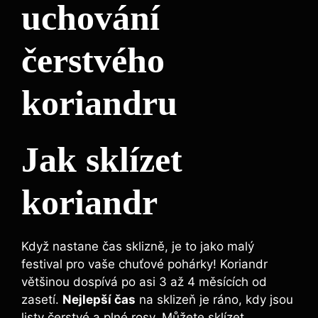
uchování
čerstvého
koriandru
Jak sklízet
koriandr
Když nastane čas sklizně, je to jako malý
festival pro vaše chuťové pohárky! Koriandr
většinou dospívá po asi 3 až 4 měsících od
zasetí.
Nejlepší čas
na sklizeň je ráno, kdy jsou
listy čerstvé a plné rosy. Můžete sklízet