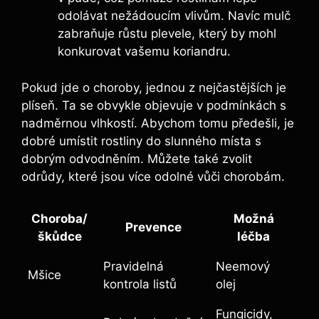
odolávat nežádoucím vlivům. Navíc mulč
zabraňuje růstu plevele, který by mohl
konkurovat vašemu koriandru.
Pokud jde o choroby, jednou z nejčastějších je
plíseň. Ta se obvykle objevuje v podmínkách s
nadměrnou vlhkostí. Abychom tomu předešli, je
dobré umístit rostliny do slunného místa s
dobrým odvodněním. Můžete také zvolit
odrůdy, které jsou více odolné vůči chorobám.
Choroba/
Možná
Prevence
škůdce
léčba
Pravidelná
Neemový
Mšice
kontrola listů
olej
Fungicidy,