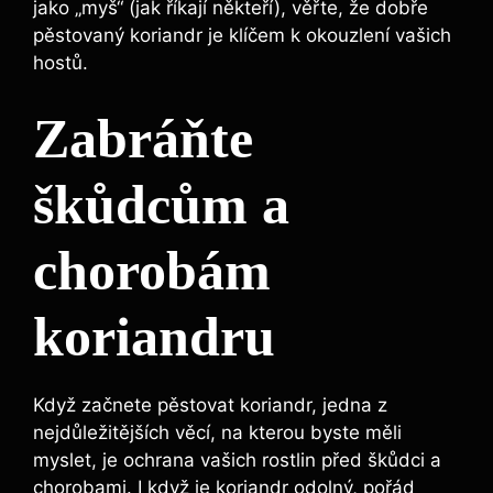
jako „myš“ (jak říkají někteří), věřte, že dobře
pěstovaný koriandr je klíčem k okouzlení vašich
hostů.
Zabráňte
škůdcům a
chorobám
koriandru
Když začnete pěstovat koriandr, jedna z
nejdůležitějších věcí, na kterou byste měli
myslet, je ochrana vašich rostlin před škůdci a
chorobami. I když je koriandr odolný, pořád