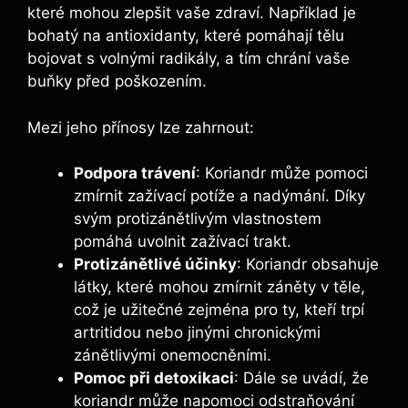
které mohou zlepšit vaše zdraví. Například je
bohatý na antioxidanty, které pomáhají tělu
bojovat s volnými radikály, a tím chrání vaše
buňky před poškozením.
Mezi jeho přínosy lze zahrnout:
Podpora trávení
: Koriandr může pomoci
zmírnit zažívací potíže a nadýmání. Díky
svým protizánětlivým vlastnostem
pomáhá uvolnit zažívací trakt.
Protizánětlivé účinky
: Koriandr obsahuje
látky, které mohou zmírnit záněty v těle,
což je užitečné zejména pro ty, kteří trpí
artritidou nebo jinými chronickými
zánětlivými onemocněními.
Pomoc při detoxikaci
: Dále se uvádí, že
koriandr může napomoci odstraňování