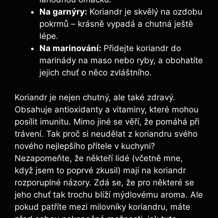
Na garnýry:
Koriandr je skvělý na ozdobu
pokrmů – krásně vypadá a chutná ještě
lépe.
Na marinování:
Přidejte koriandr do
marinády na maso nebo ryby, a obohatíte
jejich chuť o něco zvláštního.
Koriandr je nejen chutný, ale také zdravý.
Obsahuje antioxidanty a vitaminy, které mohou
posílit imunitu. Mimo jiné se věří, že pomáhá při
trávení. Tak proč si neudělat z koriandru svého
nového nejlepšího přítele v kuchyni?
Nezapomeňte, že někteří lidé (včetně mne,
když jsem to poprvé zkusil) mají na koriandr
rozporuplné názory. Zdá se, že pro některé se
jeho chuť tak trochu blíží mýdlovému aroma. Ale
pokud patříte mezi milovníky koriandru, máte