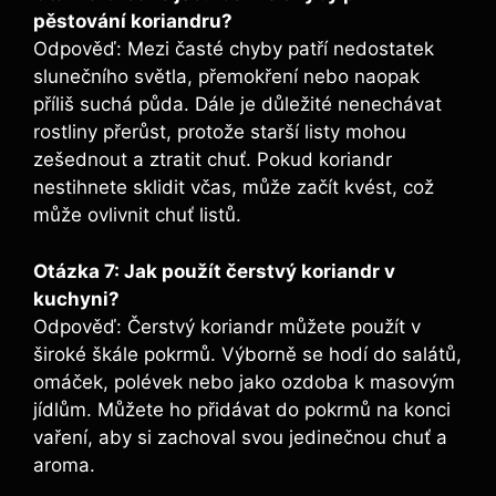
pěstování koriandru?
Odpověď: Mezi časté chyby patří nedostatek
slunečního světla, přemokření nebo naopak
příliš suchá půda. Dále je důležité nenechávat
rostliny přerůst, protože starší listy mohou
zešednout a ztratit chuť. Pokud koriandr
nestihnete sklidit včas, může začít kvést, což
může ovlivnit chuť listů.
Otázka 7: Jak použít čerstvý koriandr v
kuchyni?
Odpověď: Čerstvý koriandr můžete použít v
široké škále pokrmů. Výborně se hodí do salátů,
omáček, polévek nebo jako ozdoba k masovým
jídlům. Můžete ho přidávat do pokrmů na konci
vaření, aby si zachoval svou jedinečnou chuť a
aroma.