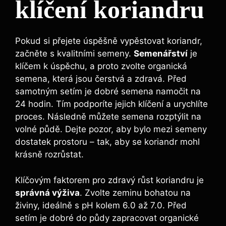
klíčení koriandru
Pokud si přejete úspěšně vypěstovat koriandr,
začněte s kvalitními semeny.
Semenářství
je
klíčem k úspěchu, a proto zvolte organická
semena, která jsou čerstvá a zdravá. Před
samotným setím je dobré semena namočit na
24 hodin. Tím podporíte jejich klíčení a urychlíte
proces. Následně můžete semena rozptýlit na
volné půdě. Dejte pozor, aby bylo mezi semeny
dostatek prostoru – tak, aby se koriandr mohl
krásně rozrůstat.
Klíčovým faktorem pro zdravý růst koriandru je
správná výživa
. Zvolte zeminu bohatou na
živiny, ideálně s pH kolem 6.0 až 7.0. Před
setím je dobré do půdy zapracovat organické