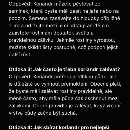
Odpověď: Koriandr můžete pěstovat ze
semínek, která byste měli zasít na jaře nebo na
podzim. Semena zasévejte do hloubky přibližně
1 cm a udržujte mezi nimi odstup asi 15 cm.
Zajistěte rostlinám dostatek světla a
pravidelnou zálivku. Jakmile rostliny vyrostou,
můžete sklidit listy postupně, což podpoří jejich
další růst.
Otázka 3: Jak často je třeba koriandr zalévat?
Odpověď: Koriandr potřebuje vlhkou půdu, ale
je důležité se vyhnout přemokření. Obecně platí,
že byste měli zalévat rostliny pravidelně, ale
méně často, aby měla půda čas oschnout mezi
zálivkami. Dobré pravidlo je zalévat, když vrchní
vrstva půdy začne být suchá.
Otázka 4: Jak sbírat koriandr pro nejlepší