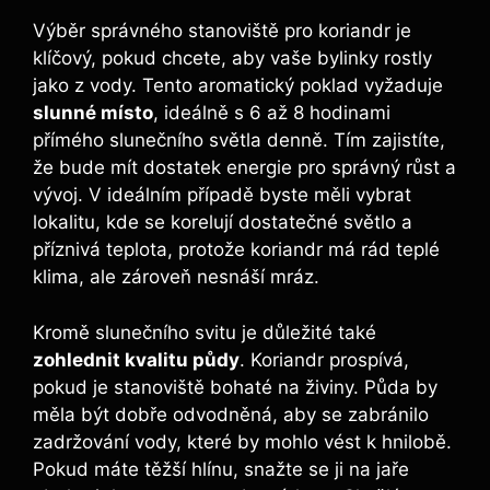
Výběr správného stanoviště pro koriandr je
klíčový, pokud chcete, aby vaše bylinky rostly
jako z vody. Tento aromatický poklad vyžaduje
slunné místo
, ideálně s 6 až 8 hodinami
přímého slunečního světla denně. Tím zajistíte,
že bude mít dostatek energie pro správný růst a
vývoj. V ideálním případě byste měli vybrat
lokalitu, kde se korelují dostatečné světlo a
příznivá teplota, protože koriandr má rád teplé
klima, ale zároveň nesnáší mráz.
Kromě slunečního svitu je důležité také
zohlednit kvalitu půdy
. Koriandr prospívá,
pokud je stanoviště bohaté na živiny. Půda by
měla být dobře odvodněná, aby se zabránilo
zadržování vody, které by mohlo vést k hnilobě.
Pokud máte těžší hlínu, snažte se ji na jaře