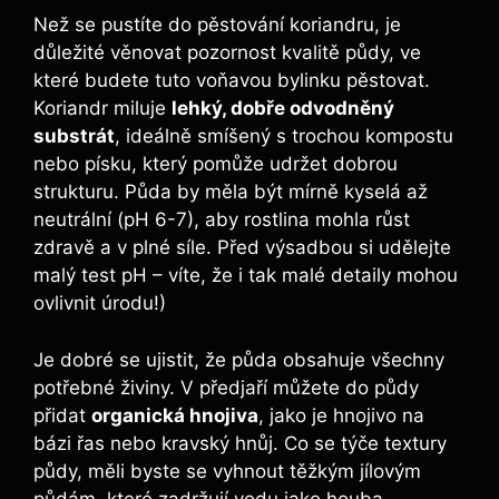
Než se pustíte do pěstování koriandru, je
důležité věnovat pozornost kvalitě půdy, ve
které budete tuto voňavou bylinku pěstovat.
Koriandr miluje
lehký, dobře odvodněný
substrát
, ideálně smíšený s trochou kompostu
nebo písku, který pomůže udržet dobrou
strukturu. Půda by měla být mírně kyselá až
neutrální (pH 6-7), aby rostlina mohla růst
zdravě a v plné síle. Před výsadbou si udělejte
malý test pH – víte, že i tak malé detaily mohou
ovlivnit úrodu!)
Je dobré se ujistit, že půda obsahuje všechny
potřebné živiny. V předjaří můžete do půdy
přidat
organická hnojiva
, jako je hnojivo na
bázi řas nebo kravský hnůj. Co se týče textury
půdy, měli byste se vyhnout těžkým jílovým
půdám, které zadržují vodu jako houba.