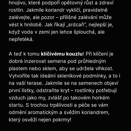
hnojivo, které podpoří opětovný růst a zdraví
rostlin. Jakmile koriandr vyklíčí, pravidelně
zalévejte, ale pozor – přílišné zalévání může
vést k hnilobě. Jak říkají „srdcaři“, nejlepší je,
když voda v zemi jen lehce šplouchá, ale
nepřetéká.
A teď k tomu
klíčivému kouzlu
! Při klíčení je
dobré inzerovat semena pod průhledným
plastem nebo sklem, aby se udržela vlhkost.
Vytvoříte tak ideální skleníkové podmínky, a to i
na vaší terase. Jakmile se na semenech objeví
první lístky, odstraňte kryt – rostlinky potřebují
vzduch jako my, zvlášť po takovém horkém
startu. S trochou trpělivosti a péče se vám
odmění aromatickým a svěžím koriandrem,
který osvěží nejen pokrmy!