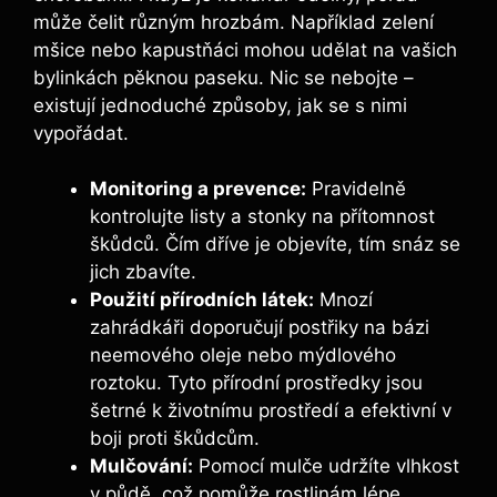
může čelit různým hrozbám. Například zelení
mšice nebo kapustňáci mohou udělat na vašich
bylinkách pěknou paseku. Nic se nebojte –
existují jednoduché způsoby, jak se s nimi
vypořádat.
Monitoring a prevence:
Pravidelně
kontrolujte listy a stonky na přítomnost
škůdců. Čím dříve je objevíte, tím snáz se
jich zbavíte.
Použití přírodních látek:
Mnozí
zahrádkáři doporučují postřiky na bázi
neemového oleje nebo mýdlového
roztoku. Tyto přírodní prostředky jsou
šetrné k životnímu prostředí a efektivní v
boji proti škůdcům.
Mulčování:
Pomocí mulče udržíte vlhkost
v půdě, což pomůže rostlinám lépe