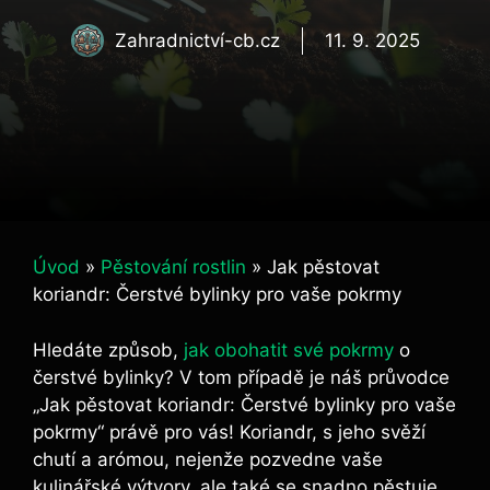
Zahradnictví-cb.cz
11. 9. 2025
Úvod
»
Pěstování rostlin
»
Jak pěstovat
koriandr: Čerstvé bylinky pro vaše pokrmy
Hledáte způsob,
jak obohatit své pokrmy
o
čerstvé bylinky? V tom případě je náš průvodce
„Jak pěstovat koriandr: Čerstvé bylinky pro vaše
pokrmy“ právě pro vás! Koriandr, s jeho svěží
chutí a arómou, nejenže pozvedne vaše
kulinářské výtvory, ale také se snadno pěstuje