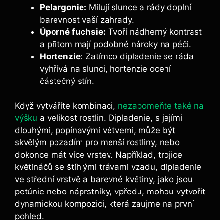
Pelargonie:
Milují slunce a rády doplní
barevnost vaší zahrady.
Úporné fuchsie:
Tvoří nádherný kontrast
a přitom mají podobné nároky na péči.
Hortenzie:
Zatímco dipladenie se ráda
vyhřívá na slunci, hortenzie ocení
částečný stín.
Když vytváříte kombinaci,
nezapomeňte také na
výšku
a velikost rostlin. Dipladenie, s jejími
dlouhými, popínavými větvemi, může být
skvělým pozadím pro menší rostliny, nebo
dokonce mát více vrstev. Například, trojice
květináčů se štíhlými trávami vzadu, dipladenie
ve střední vrstvě a barevné květiny, jako jsou
petúnie nebo náprstníky, vpředu, mohou vytvořit
dynamickou kompozici, která zaujme na první
pohled.