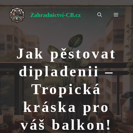
Přeskočit
na
Zahradnictví-CB.cz
Menu
obsah
Jak pěstovat
dipladenii –
Tropická
kráska pro
váš balkon!