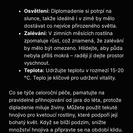
Osvětlení:
Diplomadenie si potrpí na
slunce, takže ideálně i v zimě by mělo
dostávat co nejvíce přirozeného světla.
Zalévání:
V zimních měsících rostlina
zpomaluje růst, což znamená, že zalévání
by mělo být omezeno. Hlídejte, aby půda
nebyla příliš mokrá – raději jí dejte prostor
vyschnout.
Teplota:
Udržujte teplotu v rozmezí 15-20
°C. Teplo je klíčové pro udržení vitality.
Co se týče celoroční péče, pamatujte na
pravidelné přihnojování od jara do léta, protože
dipladenie miluje živiny. Můžete použít tekuté
hnojivo pro kvetoucí rostliny, které podpoří její
bohatý květ. Když se blíží podzim, snižte
množství hnojiva a připravte se na období klidu.