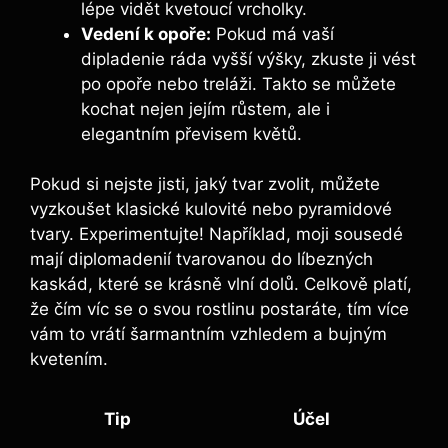
lépe vidět kvetoucí vrcholky.
Vedení k opoře:
Pokud má vaší
dipladenie ráda vyšší výšky, zkuste ji vést
po opoře nebo treláži. Takto se můžete
kochat nejen jejím růstem, ale i
elegantním převisem květů.
Pokud si nejste jisti, jaký tvar zvolit, můžete
vyzkoušet klasické kulovité nebo pyramidové
tvary. Experimentujte! Například, moji sousedé
mají diplomadenií tvarovanou do líbezných
kaskád, které se krásně vlní dolů. Celkově platí,
že čím víc se o svou rostlinu postaráte, tím více
vám to vrátí šarmantním vzhledem a bujným
kvetením.
Tip
Účel