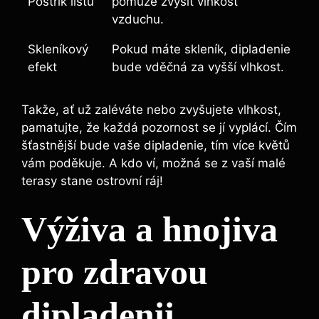
Postřik listů
pomůže zvýšit vlhkost
vzduchu.
Skleníkový
Pokud máte skleník, dipladenie
efekt
bude vděčná za vyšší vlhkost.
Takže, ať už zaléváte nebo zvyšujete vlhkost,
pamatujte, že každá pozornost se jí vyplácí. Čím
šťastnější bude vaše dipladenie, tím více květů
vám poděkuje. A kdo ví, možná se z vaší malé
terasy stane ostrovní ráj!
Výživa a hnojiva
pro zdravou
dipladenii