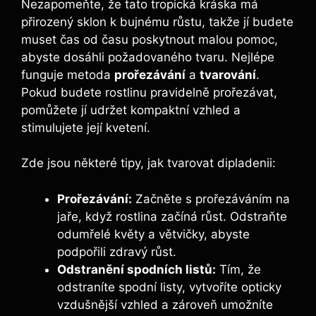
Nezapomeňte, že tato tropická kráska má
přirozený sklon k bujnému růstu, takže jí budete
muset čas od času poskytnout malou pomoc,
abyste dosáhli požadovaného tvaru. Nejlépe
funguje metoda
prořezávání
a
tvarování
.
Pokud budete rostlinu pravidelně prořezávat,
pomůžete jí udržet kompaktní vzhled a
stimulujete její kvetení.
Zde jsou některé tipy, jak tvarovat dipladenii:
Prořezávání:
Začněte s prořezáváním na
jaře, když rostlina začíná růst. Odstraňte
odumřelé květy a větvičky, abyste
podpořili zdravý růst.
Odstranění spodních listů:
Tím, že
odstraníte spodní listy, vytvoříte opticky
vzdušnější vzhled a zároveň umožníte