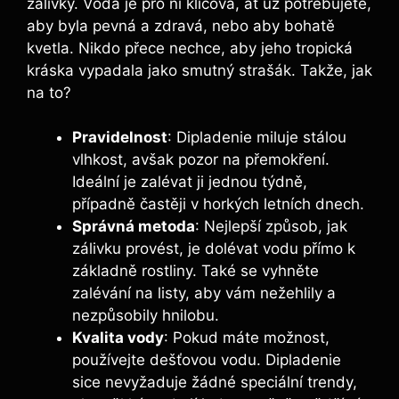
zálivky. Voda je pro ni klíčová, ať už potřebujete,
aby byla pevná a zdravá, nebo aby bohatě
kvetla. Nikdo přece nechce, aby jeho tropická
kráska vypadala jako smutný strašák. Takže, jak
na to?
Pravidelnost
: Dipladenie miluje stálou
vlhkost, avšak pozor na přemokření.
Ideální je zalévat ji jednou týdně,
případně častěji v horkých letních dnech.
Správná metoda
: Nejlepší způsob, jak
zálivku provést, je dolévat vodu přímo k
základně rostliny. Také se vyhněte
zalévání na listy, aby vám nežehlily a
nezpůsobily hnilobu.
Kvalita vody
: Pokud máte možnost,
používejte dešťovou vodu. Dipladenie
sice nevyžaduje žádné speciální trendy,