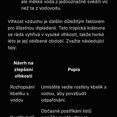
ale měkká voda jí jednoznačně svědčí víc
než ta z vodovodu.
Vlhkost vzduchu je dalším důležitým faktorem
pro šťastnou dipladenii. Tato tropická královna
se ráda vyhřívá v vysoké vlhkosti, takže horké
léto je její oblíbené období. Zvažte následující
tipy:
Návrh na
zlepšení
Popis
vlhkosti
Rozhopsání
Umístěte vedle rostliny kbelík s
kbelíku s
vodou, aby povzbudil
vodou
odpařování.
Občasné postříkání listů