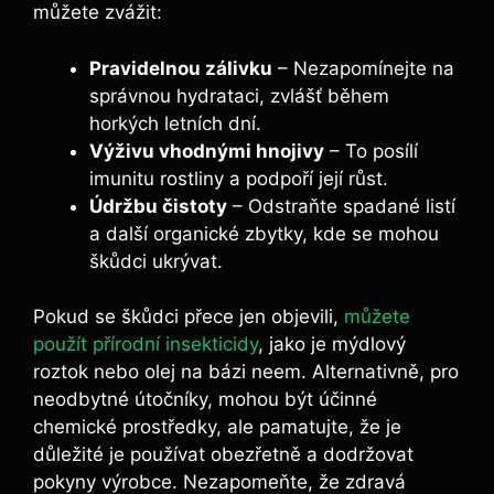
můžete zvážit:
Pravidelnou zálivku
– Nezapomínejte na
správnou hydrataci, zvlášť během
horkých letních dní.
Výživu vhodnými hnojivy
– To posílí
imunitu rostliny a podpoří její růst.
Údržbu čistoty
– Odstraňte spadané listí
a další organické zbytky, kde se mohou
škůdci ukrývat.
Pokud se škůdci přece jen objevili,
můžete
použít přírodní insekticidy
, jako je mýdlový
roztok nebo olej na bázi neem. Alternativně, pro
neodbytné útočníky, mohou být účinné
chemické prostředky, ale pamatujte, že je
důležité je používat obezřetně a dodržovat
pokyny výrobce. Nezapomeňte, že zdravá