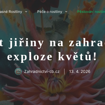
asné Rostliny
Péče o rostliny
Pěstování rostli
t jiřiny na zahr
exploze květů!
Zahradnictví-cb.cz
13. 4. 2026