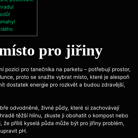
ahradu!
lodů!
námahy!
aždého
místo pro jiřiny
lní pozici pro tanečníka na parketu – potřebují prostor,
í slunce, proto se snažte vybrat místo, které je alespoň
 mít dostatek energie pro rozkvět a budou zdravější,
 dobře odvodněné, živné půdy, které si zachovávají
radě těžší hlínu, zkuste ji obohatit o kompost nebo
i, že příliš kyselá půda může být pro jiřiny problém,
 upravit pH.