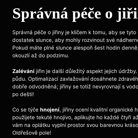
Správná péče o jiř
Správná péče o jiřiny je klíčem k tomu, aby se tyto 
dostatek slunce, aby mohly rozvinout své nádherné 
Pokud máte plné slunce alespoň šest hodin denně, 
okouzlí až do podzimu.
Zalévání
jiřin je další důležitý aspekt jejich údržby
půdu. Optimalizací zavlažování dosáhnete zdravého
dobře odvodněná; jiřiny se totiž nevyrovnají s vodo
po dešti!
Co se týče
hnojení
, jiřiny ocení kvalitní organick
použijete tekuté hnojivo, aplikujte ho každé čtyři až 
vám na oplátku vyplní prostor svou barevnou krásou 
Oldřešově pole!