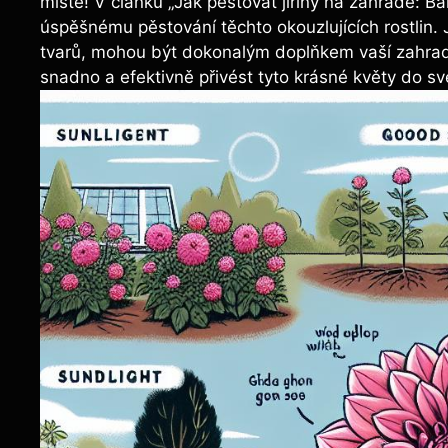
místě! V článku „Jak pěstovat jiřiny na zahradě: Ba
úspěšnému pěstování těchto okouzlujících rostlin. 
tvarů, mohou být dokonalým doplňkem vaší zahrad
snadno a efektivně přivést tyto krásné květy do sv