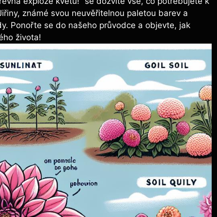
revná exploze květů!“ se dozvíte vše, co potřebujete k
Jiřiny, známé svou neuvěřitelnou paletou barev a
y. Ponořte se do našeho průvodce a objevte, jak
ého života!