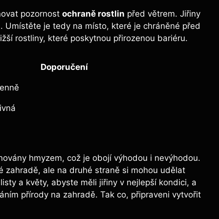
novat pozornost
ochraně rostlin
před větrem. Jiřiny
 Umístěte je tedy na místo, které je chráněné před
žší rostliny, které poskytnou přirozenou bariéru.
Doporučení
denně
ivná
tahovány hmyzem, což je obojí výhodou i nevýhodou.
é zahradě, ale na druhé straně si mohou udělat
sty a květy, abyste měli jiřiny v nejlepší kondici, a
ním přírody na zahradě. Tak co, připraveni vytvořit