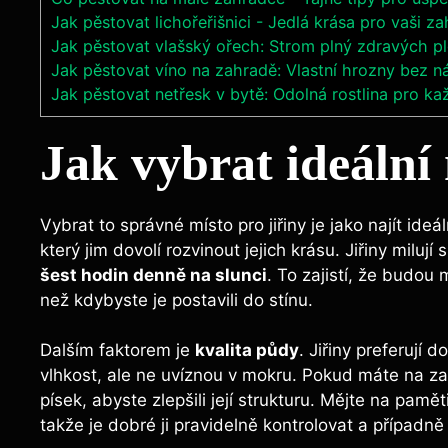
Jak pěstovat lichořeřišnici - Jedlá krása pro vaši z
Jak pěstovat vlašský ořech: Strom plný zdravých p
Jak pěstovat víno na zahradě: Vlastní hrozny bez 
Jak pěstovat netřesk v bytě: Odolná rostlina pro k
Jak vybrat ideální 
Vybrat to správné místo pro jiřiny je jako najít ideá
který jim dovolí rozvinout jejich krásu. Jiřiny miluj
šest hodin denně na slunci
. To zajistí, že budou
než kdybyste je postavili do stínu.
Dalším faktorem je
kvalita půdy
. Jiřiny preferují
vlhkost, ale ne uvíznou v mokru. Pokud máte na zah
písek, abyste zlepšili její strukturu. Mějte na pamět
takže je dobré ji pravidelně kontrolovat a případně