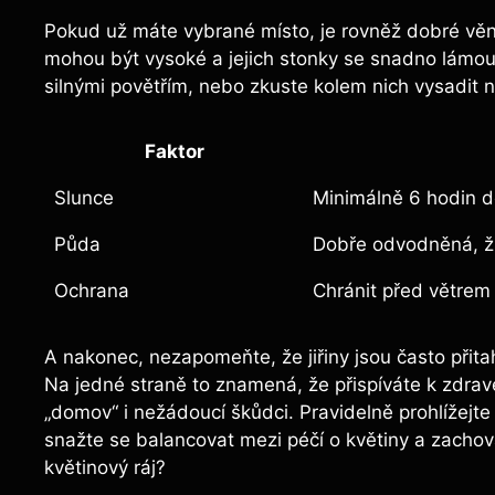
Pokud už máte vybrané místo, je rovněž dobré vě
mohou být vysoké a jejich stonky se snadno lámou.
silnými povětřím, nebo zkuste kolem nich vysadit ni
Faktor
Slunce
Minimálně 6 hodin 
Půda
Dobře odvodněná, ž
Ochrana
Chránit před větrem
A nakonec, nezapomeňte, že jiřiny jsou často při
Na jedné straně to znamená, že přispíváte k zdrav
„domov“ i nežádoucí škůdci. Pravidelně prohlížejte li
snažte se balancovat mezi péčí o květiny a zachová
květinový ráj?