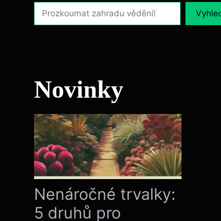
Vyhle
Novinky
Nenáročné trvalky:
5 druhů pro