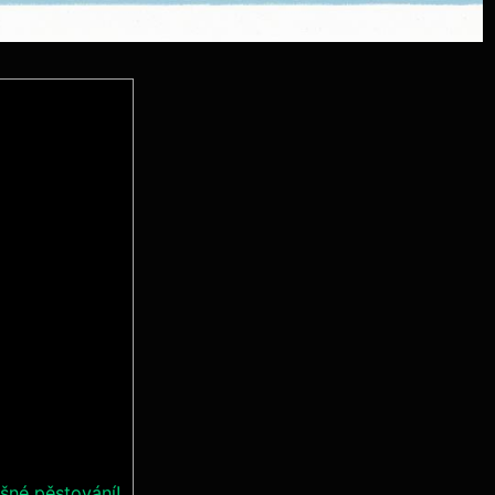
šné pěstování!