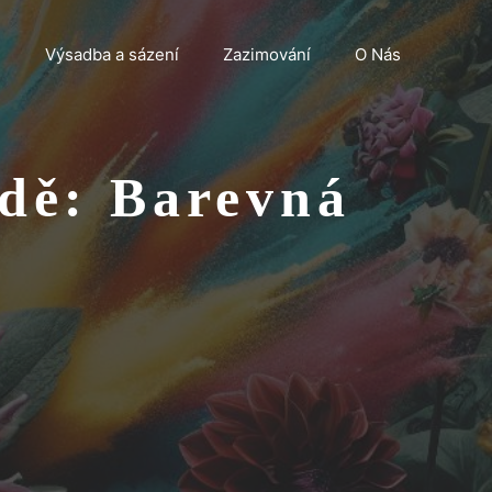
n
Výsadba a sázení
Zazimování
O Nás
adě: Barevná