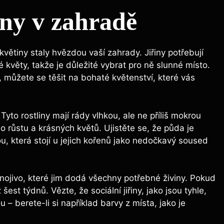
iny v zahradě
květiny staly hvězdou vaší zahrady. Jiřiny potřebují
květy, takže je důležité vybrat pro ně slunné místo.
můžete se těšit na bohaté květenství, které vás
. Tyto rostliny mají rády vlhkou, ale ne příliš mokrou
 růstu a krásných květů. Ujistěte se, že půda je
u, která stojí u jejich kořenů jako nedočkavý soused
é hnojivo, které jim dodá všechny potřebné živiny. Pokud
šest týdnů. Vězte, že sociální jiřiny, jako jsou tyhle,
– berete-li si například barvy z místa, jako je