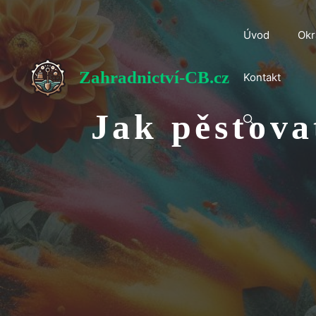
Přeskočit
na
Úvod
Okr
obsah
Zahradnictví-CB.cz
Kontakt
Jak pěstova