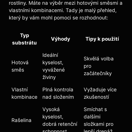
rostliny. Máte na výběr mezi hotovými směsmi a
vlastními kombinacemi. Tady je malý přehled,
který by vám mohl pomoci se rozhodnout:
Typ
Výhody
Tipy k použití
substrátu
Ideální
Skvělá volba
Hotová
kyselost,
pro
směs
vyvážené
začátečníky
živiny
Vlastní
Plná kontrola
Vyžaduje více
kombinace
nad složením
zkušeností
Vysoká
Smíchat s
kyselost,
dalšími
Rašelina
dobrá retenční
složkami pro
schopnost
lepší drenáž