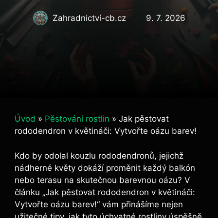
Zahradnictví-cb.cz
9. 7. 2026
Úvod
»
Pěstování rostlin
»
Jak pěstovat
rododendron v květináči: Vytvořte oázu barev!
Kdo by odolal kouzlu rododendronů, jejichž
nádherné květy dokáží proměnit každý balkón
nebo terasu na skutečnou barevnou oázu? V
článku „Jak pěstovat rododendron v květináči:
Vytvořte oázu barev!“ vám přinášíme nejen
užitečné tipy, jak tyto úchvatné rostliny úspěšně