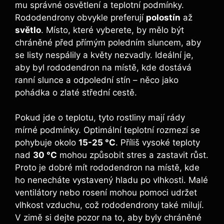
mu správné osvětlení a teplotní podmínky.
Rododendrony obvykle preferují
polostín
až
světlo
. Místo, které vyberete, by mělo být
chráněné před přímým poledním sluncem, aby
se listy nespálily a květy nezvadly. Ideální je,
aby byl rododendron na místě, kde dostává
ranní slunce a odpolední stín – něco jako
pohádka o zlaté střední cestě.
Pokud jde o teplotu, tyto rostliny mají rády
mírné podmínky. Optimální teplotní rozmezí se
pohybuje okolo
15-25 °C
. Příliš vysoké teploty
nad
30 °C
mohou způsobit stres a zastavit růst.
Proto je dobré mít rododendron na místě, kde
ho nenecháte vystavený hladu po vlhkosti. Malé
ventilátory nebo rosení mohou pomoci udržet
vlhkost vzduchu, což rododendrony také milují.
V zimě si dejte pozor na to, aby byly chráněné