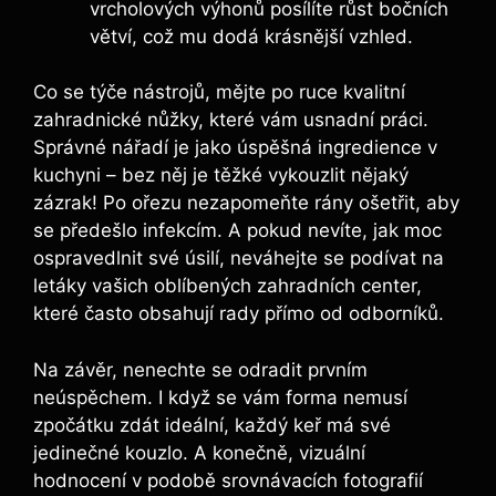
vrcholových výhonů posílíte růst bočních
větví, což mu dodá krásnější vzhled.
Co se týče nástrojů, mějte po ruce kvalitní
zahradnické nůžky, které vám usnadní práci.
Správné nářadí je jako úspěšná ingredience v
kuchyni – bez něj je těžké vykouzlit nějaký
zázrak! Po ořezu nezapomeňte rány ošetřit, aby
se předešlo infekcím. A pokud nevíte, jak moc
ospravedlnit své úsilí, neváhejte se podívat na
letáky vašich oblíbených zahradních center,
které často obsahují rady přímo od odborníků.
Na závěr, nenechte se odradit prvním
neúspěchem. I když se vám forma nemusí
zpočátku zdát ideální, každý keř má své
jedinečné kouzlo. A konečně, vizuální
hodnocení v podobě srovnávacích fotografií