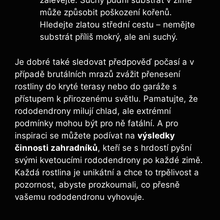
zalévejte. Suchý půdní substrát v zimě
může způsobit poškození kořenů.
Hledejte zlatou střední cestu – nemějte
substrát příliš mokrý, ale ani suchý.
Je dobré také sledovat předpověď počasí a v
případě brutálních mrazů zvážit přenesení
rostliny do kryté terasy nebo do garáže s
přístupem k přirozenému světlu. Pamatujte, že
rododendrony milují chlad, ale extrémní
podmínky mohou být pro ně fatální. A pro
inspiraci se můžete podívat na
výsledky
činnosti zahradníků
, kteří se s hrdostí pyšní
svými kvetoucími rododendrony po každé zimě.
Každá rostlina je unikátní a chce to trpělivost a
pozornost, abyste prozkoumali, co přesně
vašemu rododendronu vyhovuje.