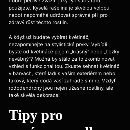
dobré pečlivě zvážit, jaký typ substrátu
použijete. Kyselá rašelina je skvělou volbou,
neboť napomáhá udržovat správné pH pro
zdravý růst těchto rostlin.
A když už budete vybírat květináč,
nezapomínejte na stylistické prvky. Vybídli
byste od květináče pojem „krásný“ nebo „hezky
nevábný“? Možná by stálo za to zkombinovat
vzhled s funkcionalitou. Zkuste sehnat květináč
v barvách, které ladí s vaším exteriérem nebo
takový, který dodá vaší zahradě šmrnc. Vždyť
rododendrony jsou nejen úžasné rostliny, ale
také skvělá dekorace!
Tipy pro