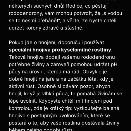
některých suchých dnů! Rodiče, co pěstují
rododendrony, vám mohou potvrdit, že „s vodou
se to nesmí přehánět“, a věřte, že byste chtěli
udržet kořeny zdravé a šťastné.
Pokud jde o hnojení, doporučuji používat
speciální hnojiva pro kyselomilné rostliny
.
Taková hnojiva dodají vašemu rododendronu
potřebné živiny a zároveň pomohou udržet pH
půdy na úrovni, kterou má rád. Obvykle je
dobré hnojit na jaře a na začátku léta, kdy je
aktivní růst. Osobně si dávám pozor, abych
hnojil, když je vlhká půda, to pomáhá živinám se
lépe uvolnit. Kdybyste chtěli mít hnojeni pod
kontrolou, zde je krátký tip: vyzkoušejte balené
hnojivo s postupným uvolňováním, které se
postará o to, aby vaše rostlina dostávala živiny
během celého období růstu.