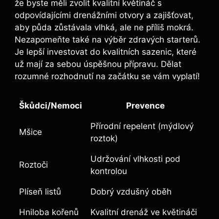
že byste měli zvolit kvalitní květináč s
odpovídajícími drenážními otvory a zajišťovat,
aby půda zůstávala vlhká, ale ne příliš mokrá.
Nezapomeňte také na výběr zdravých starterů.
Je lepší investovat do kvalitních sazenic, které
už mají za sebou úspěšnou přípravu. Dělat
rozumné rozhodnutí na začátku se vám vyplatí!
Škůdci/Nemoci
Prevence
Přírodní repelent (mýdlový
Mšice
roztok)
Udržování vlhkosti pod
Roztoči
kontrolou
Plíseň listů
Dobrý vzdušný oběh
Hniloba kořenů
Kvalitní drenáž ve květináči