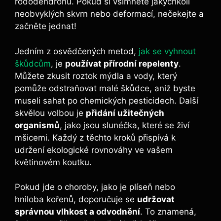
rododendronů. Pokud si všimnete jakýchkoli
neobvyklých skvrn nebo deformací, nečekejte a
začněte jednat!
Jedním z osvědčených metod,
jak se vyhnout
škůdcům
, je
používat přírodní repelenty
.
Můžete zkusit roztok mýdla a vody, který
pomůže odstraňovat malé škůdce, aniž byste
museli sahat po chemických pesticidech. Další
skvělou volbou je
přidání užitečných
organismů
, jako jsou slunéčka, které se živí
mšicemi. Každý z těchto kroků přispívá k
udržení ekologické rovnováhy ve vašem
květinovém koutku.
Pokud jde o choroby, jako je plíseň nebo
hniloba kořenů, doporučuje se
udržovat
správnou vlhkost a odvodnění
. To znamená,