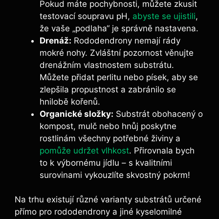
Pokud máte pochybnosti, můžete zkusit
testovací soupravu pH,
abyste se ujistili
,
že vaše „podlaha“ je správně nastavena.
Drenáž:
Rododendrony nemají rády
mokré nohy. Zvláštní pozornost věnujte
drenážním vlastnostem substrátu.
Můžete přidat perlitu nebo písek, aby se
zlepšila propustnost a zabránilo se
hnilobě kořenů.
Organické složky:
Substrát obohacený o
kompost, mulč nebo hnůj poskytne
rostlinám všechny potřebné živiny a
pomůže udržet vlhkost
. Přirovnala bych
to k výbornému jídlu – s kvalitními
surovinami vykouzlíte skvostný pokrm!
Na trhu existují různé varianty substrátů určené
přímo pro rododendrony a jiné kyselomilné