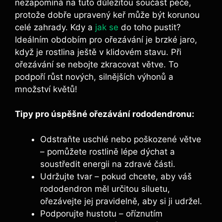
nezapomíná na tuto důležitou součást péče,
protože dobře upravený keř může být korunou
celé zahrady. Kdy a
jak se
do toho pustit?
Ideálním obdobím pro ořezávání je brzké jaro,
když je rostlina ještě v klidovém stavu. Při
ořezávání se nebojte zkracovat větve. To
podpoří růst nových, silnějších výhonů a
množství květů!
Tipy pro úspěšné ořezávání rododendronu:
Odstraňte uschlé nebo poškozené větve
– pomůžete rostlině lépe dýchat a
soustředit energii na zdravé části.
Udržujte tvar – pokud chcete, aby váš
rododendron měl určitou siluetu,
ořezávejte jej pravidelně, aby si ji udržel.
Podporujte hustotu – oříznutím