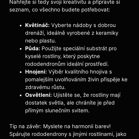
Nahřejte si tedy svoji kreativitu a připravte si
seznam, co všechno budete potřebovat:
Květináč:
Vyberte nádoby s dobrou
drenáží, ideálně vyrobené z keramiky
nebo plastu.
Půda:
Použijte speciální substrát pro
kyselé rostliny, který poskytne
rododendronům ideální prostředí.
Hnojení:
Výběr kvalitního hnojiva s
pomalejším uvolňováním živin přispěje ke
zdravému růstu.
Osvětlení:
Ujistěte se, že rostliny mají
dostatek světla, ale chráníte je před
přímým slunečním svitem.
Tip na závěr: Myslete na harmonii barev!
Spárujte rododendrony s jinými rostlinami, jako