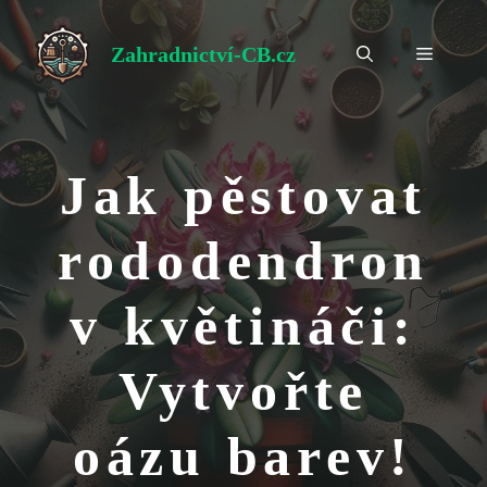
Přeskočit
na
Zahradnictví-CB.cz
Menu
obsah
Jak pěstovat
rododendron
v květináči:
Vytvořte
oázu barev!