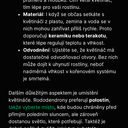
tím lépe pro vaši rostlinu.
Materiál
: I když se občas setkáte s
květináči z plastu, zemina a voda se v
nich mohou zahřívat příliš rychle. Proto
doporučuji
keramiku nebo terakotu
,
které lépe regulují teplotu a vlhkost.
Odvodnění
: Ujistěte se, že květináč má
dostatečné odvodňovací otvory. Bez nich
může dojít k uhynutí rostliny, neboť
nadměrná vlhkost v kořenovém systému
je smrtelná.
Dalším důležitým aspektem je umístění
květináče. Rododendrony preferují
polostín
,
takže vyberte místo
, kde budou chráněny před
přímým poledním sluncem, ale zároveň
dostanou světlo, které potřebují. Taktéž je