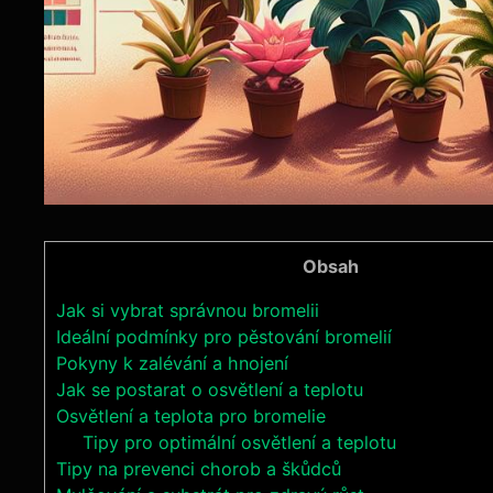
Obsah
Jak si vybrat správnou bromelii
Ideální podmínky pro pěstování bromelií
Pokyny k zalévání a hnojení
Jak se postarat o osvětlení a teplotu
Osvětlení a teplota pro bromelie
Tipy pro optimální osvětlení a teplotu
Tipy na prevenci chorob a škůdců