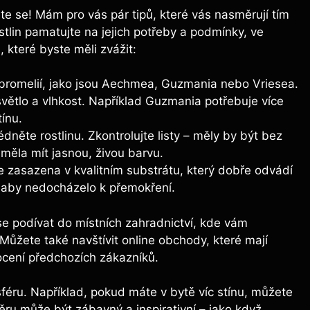
te se! Mám pro vás pár tipů, které vás nasměrují tím
tlin pamatujte na jejich potřeby a podmínky, ve
, které byste měli zvážit:
bromelií, jako jsou Aechmea, Guzmania nebo Vriesea.
větlo a vlhkost. Například Guzmania potřebuje více
tínu.
dněte rostlinu. Zkontrolujte listy – měly by být bez
měla mít jasnou, živou barvu.
 je zasazena v kvalitním substrátu, který dobře odvádí
 aby nedocházelo k přemokření.
e podívat do místních zahradnictví, kde vám
Můžete také navštívit online obchody, které mají
ocení předchozích zákazníků.
ru. Například, pokud máte v bytě víc stínu, můžete
běru může být zábavný a inspirativní – jako když