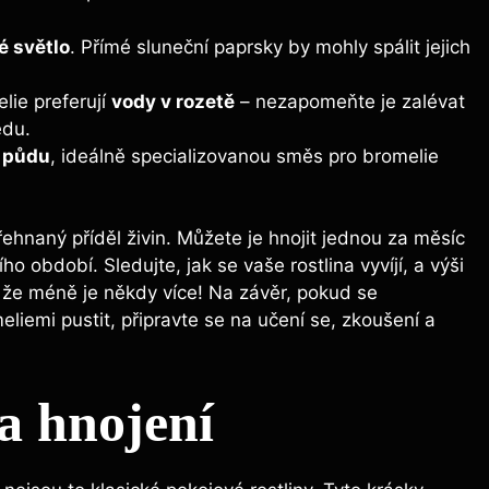
é světlo
. Přímé sluneční paprsky by mohly spálit jejich
lie preferují
vody v rozetě
– nezapomeňte je zalévat
edu.
 půdu
, ideálně specializovanou směs pro bromelie
ehnaný příděl živin. Můžete je hnojit jednou za měsíc
období. Sledujte, jak se vaše rostlina vyvíjí, a výši
, že méně je někdy více! Na závěr, pokud se
iemi pustit, připravte se na učení se, zkoušení a
a hnojení