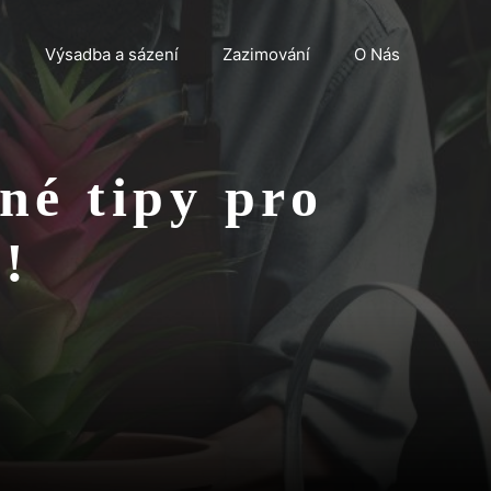
n
Výsadba a sázení
Zazimování
O Nás
né tipy pro
!