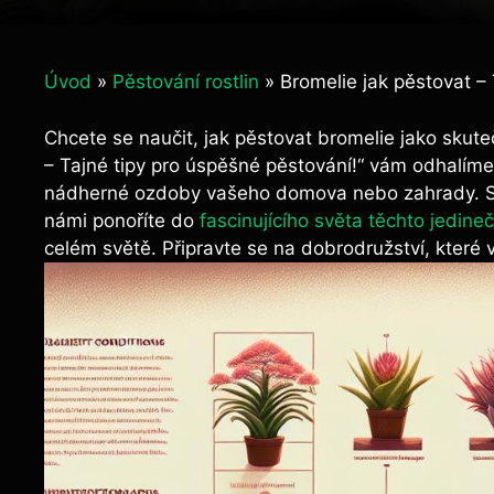
Úvod
»
Pěstování rostlin
»
Bromelie jak pěstovat –
Chcete se naučit, jak pěstovat bromelie jako skut
– Tajné tipy pro úspěšné pěstování!“ vám odhalíme 
nádherné ozdoby vašeho domova nebo zahrady. S i
námi ponoříte do
fascinujícího světa těchto jedineč
celém světě. Připravte se na dobrodružství, které 