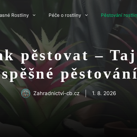
asné Rostliny
Péče o rostliny
Pěstování rostli
ak pěstovat – Taj
úspěšné pěstování
Zahradnictví-cb.cz
1. 8. 2026