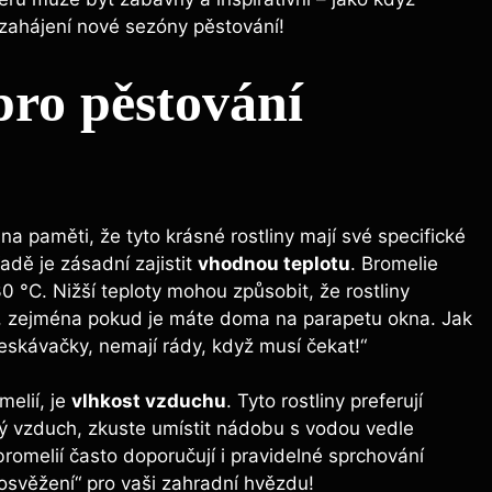
a zahájení nové sezóny pěstování!
pro pěstování
a paměti, že tyto krásné rostliny mají své specifické
adě je zásadní zajistit
vhodnou teplotu
. Bromelie
0 °C. Nižší teploty mohou způsobit, že rostliny
em, zejména pokud je máte doma na parapetu okna. Jak
eskávačky, nemají rády, když musí čekat!“
melií, je
vlhkost vzduchu
. Tyto rostliny preferují
 vzduch, zkuste umístit nádobu s vodou vedle
romelií často doporučují i pravidelné sprchování
osvěžení“ pro vaši zahradní hvězdu!