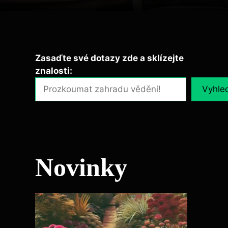
Zasaďte své dotazy zde a sklízejte
znalosti:
Vyhle
Novinky