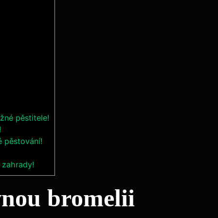
žné pěstitele!
!
é pěstování!
 zahrady!
vnou bromelii