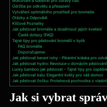
Mulčování a substrát pro zdravý růst
Údržba po odkvětu a přesazení
Vytváření optimálního prostředí pro bromelie
Otázky a Odpovědi
Klíčové Poznatky
Jak pěstovat bromélie a dosáhnout jejich kvetení
Časté dotazy (FAQ)
Tajné tipy pro pěstování bromélií v bytě
FAQ bromélie
Doporučujeme:
Jak pěstovat beraní rohy - Pikantní kráska pro odvá
Jak pěstovat hydro: Revoluce v domácím pěstování
Lucky bamboo jak pěstovat - Tajné tipy pro úspěšn
Jak pěstovat kalu: Elegantní květy pro váš domov
Jak pěstovat čočku: Proteinová pochoutka z vlastní
Jak si vybrat sprá