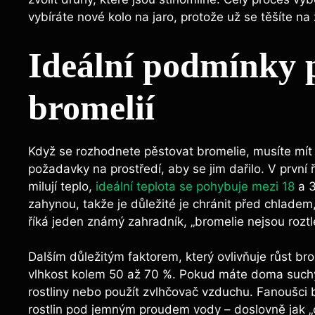
vybíráte nové kolo na jaro, protože už se těšíte n
Ideální podmínky 
bromelií
Když se rozhodnete pěstovat bromelie, musíte mít n
požadavky na prostředí, aby se jim dařilo. V první ř
milují teplo,
ideální teplota se pohybuje mezi 18
a 3
zahynou, takže je důležité je chránit před chlad
říká jeden známý zahradník, „bromelie nejsou roztl
Dalším důležitým faktorem, který ovlivňuje růst bro
vlhkost kolem 50 až 70 %. Pokud máte doma suchý
rostliny nebo použít zvlhčovač vzduchu. Fanoušci b
rostlin pod jemným proudem vody – doslovně jak „