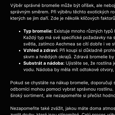
Výběr správné bromelie může být oříšek, ale neboj
správným směrem. Při výběru těchto exotických ros
kterých se jim daří. Zde je několik klíčových faktorů
Typ bromelie:
Existuje mnoho různých typů 
Každý typ má své specifické požadavky na s
světla, zatímco Aechmea se cítí dobře i ve s
Vzhled a zdraví:
Při koupi si důkladně prohlé
skvrn a hnědých okrajů. Zdravá bromelie by 
Substrát a nádoba:
Ujistěte se, že rostlina
vodu. Nádoba by měla mít odtokové otvory,
Pokud se chystáte na nákup bromelie, doporučuji s
odborníci mohou pomoci vybrat správnou rostlinu. 
široký sortiment, ale nezapomeňte si přečíst hodn
Nezapomeňte také zvážit, jakou máte doma atmosfé
zvolit druhy, které jsou stínomilné. Celý proces vý