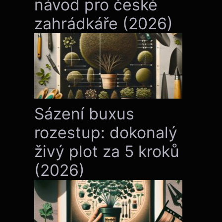
návod pro české
zahrádkáře (2026)
Sázení buxus
rozestup: dokonalý
živý plot za 5 kroků
(2026)