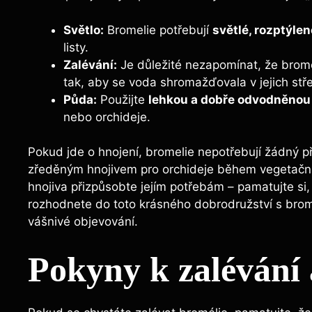
Světlo:
Bromelie potřebují
světlé, rozptýlen
listy.
Zalévání:
Je důležité nezapomínat, že brome
tak, aby se voda shromažďovala v jejich stř
Půda:
Použijte
lehkou a dobře odvodněnou
nebo orchideje.
Pokud jde o hnojení, bromelie nepotřebují žádný př
zředěným hnojivem pro orchideje během vegetačního 
hnojiva přizpůsobte jejím potřebám – pamatujte si
rozhodnete do toto krásného dobrodružství s bromel
vášnivé objevování.
Pokyny k zalévání 