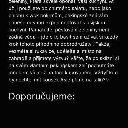
zeleniny, která skvěle obohatí vaši kuchyni. Ať
už ji použijete do chutného salátu, nebo jako
přílohu k wok pokrmům, pekingské zelí vám
přinese odvahu experimentovat s asijskou
kuchyní. Pamatujte, pěstování zeleniny není
žádná věda – jde o to bavit se a užívat si každý
krok tohoto přírodního dobrodružství. Takže,
vezměte si rukavice, udělejte si místo na
zahradě a příjmete výzvu? Věřte, že po sklizni si
na svém vlastním pekingském zelí pochutnáte
mnohem víc než na tom kupovaném. Vždyť kdo
by nechtěl mít kousek Asie přímo na talíři?✨
Doporučujeme: