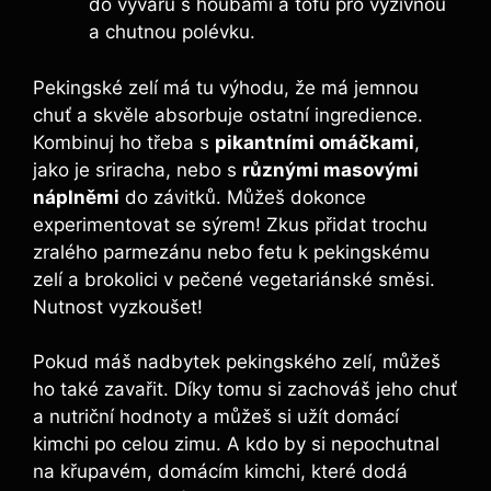
do vývaru s houbami a tofu pro výživnou
a chutnou polévku.
Pekingské zelí má tu výhodu, že má jemnou
chuť a skvěle absorbuje ostatní ingredience.
Kombinuj ho třeba s
pikantními omáčkami
,
jako je sriracha, nebo s
různými masovými
náplněmi
do závitků. Můžeš dokonce
experimentovat se sýrem! Zkus přidat trochu
zralého parmezánu nebo fetu k pekingskému
zelí a brokolici v pečené vegetariánské směsi.
Nutnost vyzkoušet!
Pokud máš nadbytek pekingského zelí, můžeš
ho také zavařit. Díky tomu si zachováš jeho chuť
a nutriční hodnoty a můžeš si užít domácí
kimchi po celou zimu. A kdo by si nepochutnal
na křupavém, domácím kimchi, které dodá