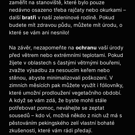
zaměřit na stanoviště, které bylo pouze
nedávno osazeno třeba rajčaty nebo okurkami –
další
bratři
v naší zeleninové rodině. Pokud
budete mít zdravou půdu, můžete mít úrodu, o
které se vám ani nesnilo!
Na závěr, nezapomeňte na
ochranu
vaší úrody
před větrem nebo extrémními teplotami. Pokud
žijete v oblastech s častými větrnými bouřemi,
zvažte výsadbu za nesoucím keřem nebo
stěnou, abyste minimalizovali poškození. V
zimních měsících pak můžete využít i fóliovníky,
které umožní prodloužení vegetačního období.
A když se vám zdá, že byste mohli stále
potřebovat pomoc, neváhejte se zeptat
sousedů – kdo ví, možná někdo z nich už má s
pěstováním pekingského zelí vlastní bohaté
zkušenosti, které vám rádi předají.