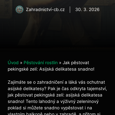
Zahradnictví-cb.cz
30. 3. 2026
Úvod
»
Pěstování rostlin
»
Jak pěstovat
pekingské zelí: Asijská delikatesa snadno!
Zajímáte se o zahradničení a láká vás ochutnat
asijské delikatesy? Pak je čas odkryta tajemství,
jak pěstovat pekingské zelí: asijská delikatesa
snadno! Tento lahodný a výživný zeleninový
poklad si můžete snadno vypěstovat i na
vlastním balkoně nebo v zahradě, a přitom si