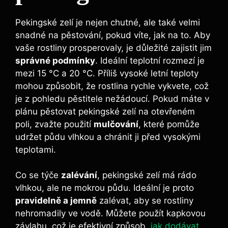
Pekingské zelí je nejen chutné, ale také velmi
snadné na pěstování, pokud víte, jak na to. Aby
vaše rostliny prosperovaly, je důležité zajistit jim
správné podmínky
. Ideální teplotní rozmezí je
mezi 15 °C a 20 °C. Příliš vysoké letní teploty
mohou způsobit, že rostlina rychle vykvete, což
je z pohledu pěstitele nežádoucí. Pokud máte v
plánu pěstovat pekingské zelí na otevřeném
poli, zvažte použití
mulčování
, které pomůže
udržet půdu vlhkou a chránit ji před vysokými
teplotami.
Co se týče
zalévání
, pekingské zelí má rádo
vlhkou, ale ne mokrou půdu. Ideální je proto
pravidelně a jemně
zalévat, aby se rostliny
nehromadily ve vodě. Můžete použít kapkovou
závlahu, což je efektivní způsob,
jak dodávat