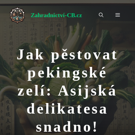
Přeskočit
na
Zahradnictví-CB.cz
Menu
obsah
Jak pěstovat
pekingské
zelí: Asijská
delikatesa
snadno!