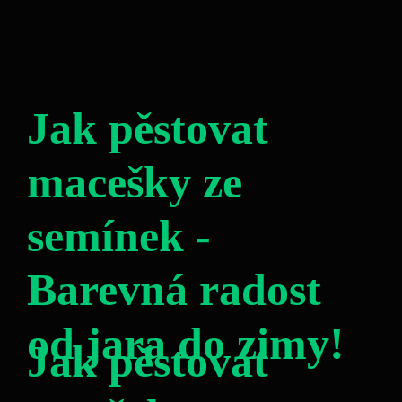
Jak pěstovat
macešky ze
semínek -
Barevná radost
od jara do zimy!
Jak pěstovat