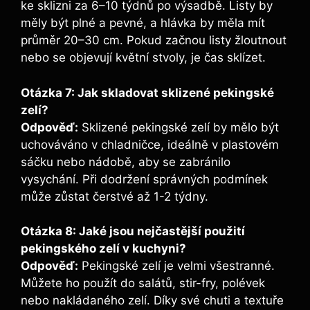
ke sklizni za 6–10 týdnů po výsadbě. Listy by
měly být plné a pevné, a hlávka by měla mít
průměr 20–30 cm. Pokud začnou listy žloutnout
nebo se objevují květní stvoly, je čas sklízet.
Otázka 7: Jak skladovat sklizené pekingské
zelí?
Odpověď:
Sklizené pekingské zelí by mělo být
uchováváno v chladničce, ideálně v plastovém
sáčku nebo nádobě, aby se zabránilo
vysychání. Při dodržení správných podmínek
může zůstat čerstvé až 1-2 týdny.
Otázka 8: Jaké jsou nejčastější použití
pekingského zelí v kuchyni?
Odpověď:
Pekingské zelí je velmi všestranné.
Můžete ho použít do salátů, stir-fry, polévek
nebo nakládaného zelí. Díky své chuti a textuře