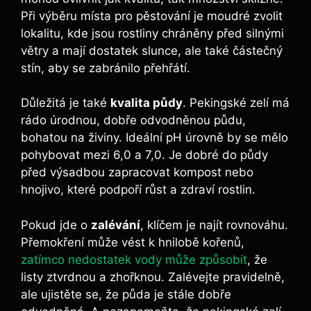
Při výběru místa pro pěstování je moudré zvolit
lokalitu, kde jsou rostliny chráněny před silnými
větry a mají dostatek slunce, ale také částečný
stín, aby se zabránilo přehřátí.
Důležitá je také
kvalita půdy
. Pekingské zelí má
rádo úrodnou, dobře odvodněnou půdu,
bohatou na živiny. Ideální pH úrovně by se mělo
pohybovat mezi 6,0 a 7,0. Je dobré do půdy
před výsadbou zapracovat kompost nebo
hnojivo, které podpoří růst a zdraví rostlin.
Pokud jde o
zalévání
, klíčem je najít rovnováhu.
Přemokření může vést k hnilobě kořenů,
zatímco nedostatek vody může způsobit
, že
listy ztvrdnou a zhořknou. Zalévejte pravidelně,
ale ujistěte se, že půda je stále dobře