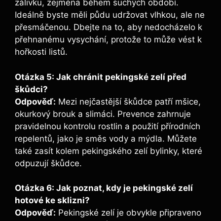
zálivku, zejména během suchých období.
Ideálně byste měli půdu udržovat vlhkou, ale ne
přesmáčenou. Dbejte na to, aby nedocházelo k
přehnanému vysychání, protože to může vést k
hořkosti listů.
Otázka 5: Jak chránit pekingské zelí před
škůdci?
Odpověď:
Mezi nejčastější škůdce patří mšice,
okurkový brouk a slimáci. Prevence zahrnuje
pravidelnou kontrolu rostlin a použití přírodních
repelentů, jako je směs vody a mýdla. Můžete
také zasít kolem pekingského zelí bylinky, které
odpuzují škůdce.
Otázka 6: Jak poznat, kdy je pekingské zelí
hotové ke sklizni?
Odpověď:
Pekingské zelí je obvykle připraveno