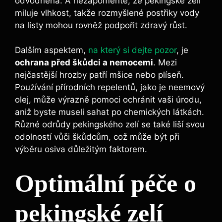
odvodněná. A nezapomeňte, že pekingské zelí
miluje vlhkost, takže rozmyšlené postřiky vody
na listy mohou rovněž podpořit zdravý růst.
Dalším aspektem,
na který si dejte pozor
, je
ochrana před škůdci a nemocemi
. Mezi
nejčastější hrozby patří mšice nebo plíseň.
Používání přírodních repelentů, jako je neemový
olej, může výrazně pomoci ochránit vaši úrodu,
aniž byste museli sahat po chemických látkách.
Různé odrůdy pekingského zelí se také liší svou
odolností vůči škůdcům, což může být při
výběru osiva důležitým faktorem.
Optimální péče o
pekingské zelí