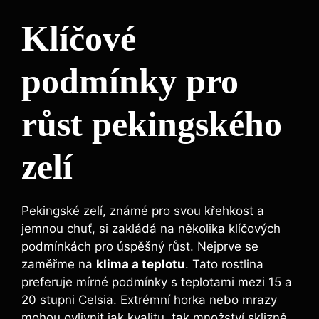
Klíčové
podmínky pro
růst pekingského
zelí
Pekingské zelí, známé pro svou křehkost a
jemnou chuť, si zakládá na několika klíčových
podmínkách pro úspěšný růst. Nejprve se
zaměřme na
klima a teplotu
. Tato rostlina
preferuje mírné podmínky s teplotami mezi 15 a
20 stupni Celsia. Extrémní horka nebo mrazy
mohou ovlivnit jak kvalitu, tak množství sklizně.