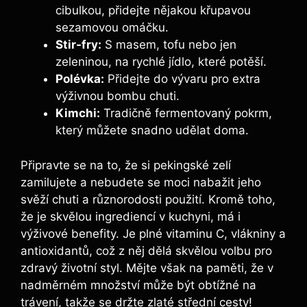
cibulkou, přidejte nějakou křupavou
sezamovou omáčku.
Stir-fry:
S masem, tofu nebo jen
zeleninou, na rychlé jídlo, které potěší.
Polévka:
Přidejte do vývaru pro extra
výživnou bombu chuti.
Kimchi:
Tradičně fermentovaný pokrm,
který můžete snadno udělat doma.
Připravte se na to, že si pekingské zelí
zamilujete a nebudete se moci nabažit jeho
svěží chuti a různorodosti použití. Kromě toho,
že je skvělou ingrediencí v kuchyni, má i
výživové benefity. Je plné vitaminu C, vlákniny a
antioxidantů, což z něj dělá skvělou volbu pro
zdravý životní styl. Mějte však na paměti, že v
nadměrném množství může být obtížné na
trávení, takže se držte zlaté střední cesty!