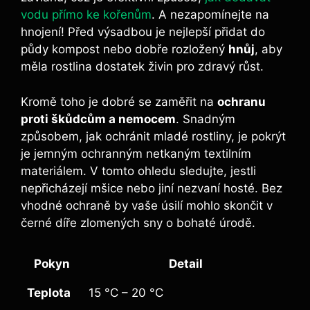
vodu přímo ke kořenům
. A nezapomínejte na
hnojení! Před výsadbou je nejlepší přidat do
půdy kompost nebo dobře rozložený
hnůj
, aby
měla rostlina dostatek živin pro zdravý růst.
Kromě toho je dobré se zaměřit na
ochranu
proti škůdcům a nemocem
. Snadným
způsobem, jak ochránit mladé rostliny, je pokrýt
je jemným ochranným netkaným textilním
materiálem. V tomto ohledu sledujte, jestli
nepřicházejí mšice nebo jiní nezvaní hosté. Bez
vhodné ochraně by vaše úsilí mohlo skončit v
černé díře zlomených sny o bohaté úrodě.
Pokyn
Detail
Teplota
15 °C – 20 °C