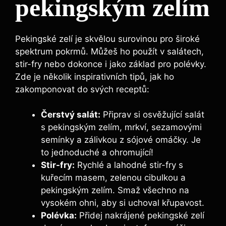
pekingským zelím
Pekingské zelí je skvělou surovinou pro široké
spektrum pokrmů. Můžeš ho použít v salátech,
stir-fry nebo dokonce i jako základ pro polévky.
Zde je několik inspirativních tipů, jak ho
zakomponovat do svých receptů:
Čerstvý salát:
Připrav si osvěžující salát
s pekingským zelím, mrkví, sezamovými
semínky a zálivkou z sójové omáčky. Je
to jednoduché a ohromující!
Stir-fry:
Rychlé a lahodné stir-fry s
kuřecím masem, zelenou cibulkou a
pekingským zelím. Smaž všechno na
vysokém ohni, aby si uchoval křupavost.
Polévka:
Přidej nakrájené pekingské zelí