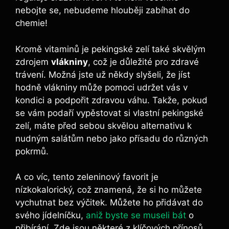
nebojte se, nebudeme hlouběji zabíhat do
chemie!
Kromě vitaminů je pekingské zelí také skvělým
zdrojem
vlákniny
, což je důležité pro zdravé
trávení. Možná jste už někdy slyšeli, že jíst
hodně vlákniny může pomoci udržet vás v
kondici a podpořit zdravou váhu. Takže, pokud
se vám podaří vypěstovat si vlastní pekingské
zelí, máte před sebou skvělou alternativu k
nudným salátům nebo jako přísadu do různých
pokrmů.
A co víc, tento zeleninový favorit je
nízkokalorický, což znamená, že si ho můžete
vychutnat bez výčitek. Můžete ho přidávat do
svého jídelníčku,
aniž byste se museli bát
o
přibírání. Zde jsou některé z klíčových přínosů,