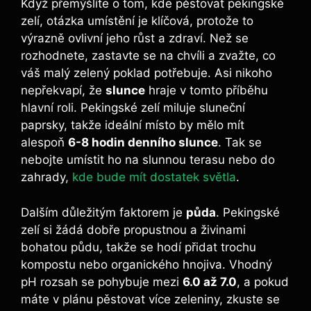
Když přemýšlíte o tom, kde pěstovat pekingské
zelí, otázka umístění je klíčová, protože to
výrazně ovlivní jeho růst a zdraví. Než se
rozhodnete, zastavte se na chvíli a zvažte, co
váš malý zelený poklad potřebuje. Asi nikoho
nepřekvapí, že
slunce
hraje v tomto příběhu
hlavní roli. Pekingské zelí miluje sluneční
paprsky, takže ideální místo by mělo mít
alespoň
6-8 hodin denního slunce
. Tak se
nebojte umístit ho na slunnou terasu nebo do
zahrady,
kde bude mít dostatek světla
.
Dalším důležitým faktorem je
půda
. Pekingské
zelí si žádá dobře propustnou a živinami
bohatou půdu, takže se hodí přidat trochu
kompostu nebo organického hnojiva. Vhodný
pH rozsah se pohybuje mezi
6.0 až 7.0
, a pokud
máte v plánu pěstovat více zeleniny, zkuste se