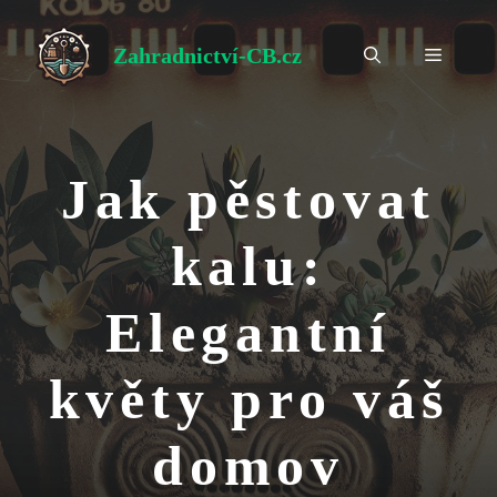
Přeskočit
na
Zahradnictví-CB.cz
Menu
obsah
Jak pěstovat
kalu:
Elegantní
květy pro váš
domov