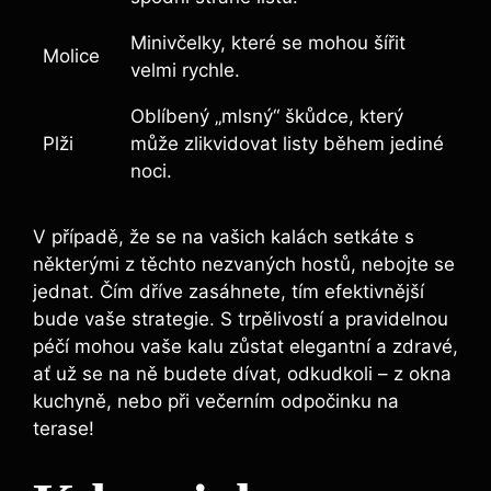
Minivčelky, které se mohou ​šířit
Molice
velmi rychle.
Oblíbený „mlsný“ škůdce, ⁢který
Plži
může zlikvidovat listy během jediné
noci.
V případě, že se na vašich kalách setkáte s
některými⁢ z těchto nezvaných hostů, nebojte se
jednat. Čím dříve zasáhnete, tím efektivnější
bude vaše strategie. S trpělivostí a pravidelnou
péčí mohou vaše kalu zůstat elegantní a zdravé,
ať už se na ně budete dívat, ⁣odkudkoli – z okna
kuchyně, nebo při večerním odpočinku na
terase!