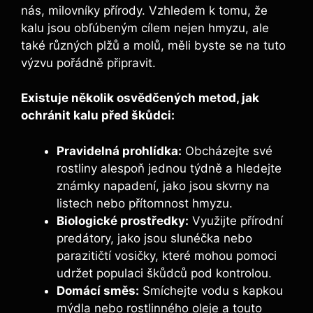
nás, milovníky přírody. Vzhledem k tomu, že
kalu jsou obľúbeným cílem nejen hmyzu, ale
také různých plžů a molů, měli byste se na tuto
výzvu pořádně připravit.
Existuje několik ‌osvědčených metod,‍ jak
ochránit kalu před škůdci:
Pravidelná prohlídka:
Obcházejte své
rostliny alespoň jednou týdně a hledejte
známky napadení, jako⁤ jsou skvrny na
listech ⁤nebo přítomnost hmyzu.
Biologické prostředky:
Využijte přírodní
predátory, jako jsou slunéčka nebo
parazitičtí vosičky, které mohou pomoci
udržet populaci‌ škůdců pod kontrolou.
Domácí ⁢směs:
Smíchejte vodu s ⁣kapkou
mýdla nebo rostlinného oleje a touto