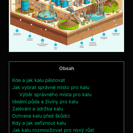
Obsah
Kde a‌ jak kalu pěstovat
Jak vybrat správné místo pro kalu
Výběr správného místa pro kalu
Ideální půda a živiny pro kalu
Zalévání a údržba kalu
Ochrana kalu před škůdci
Kdy a jak seříznout kalu
Jak kalu rozmnožovat pro nový růst