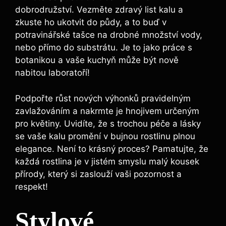
dobrodružství. Vezměte zdravý list kalu‌ a
zkuste ho ukotvit do půdy, a to buď v
potravinářské tašce na drobné množství vody,
nebo přímo ‌do⁤ substrátu. Je to jako práce s
botanikou a vaše kuchyň může ⁣být nově
nabitou laboratoří!
Podpořte růst nových ⁤výhonků pravidelným
zavlažováním a nakrmte je hnojivem určeným⁤
pro květiny. Uvidíte, že s trochou péče a ⁣lásky
se vaše kalu promění v bujnou ‍rostlinu​ plnou
elegance. Není to krásný proces? Pamatujte, že
každá rostlina je v jistém smyslu malý⁣ kousek
přírody, který si zaslouží​ vaši pozornost a
respekt!
Stylové