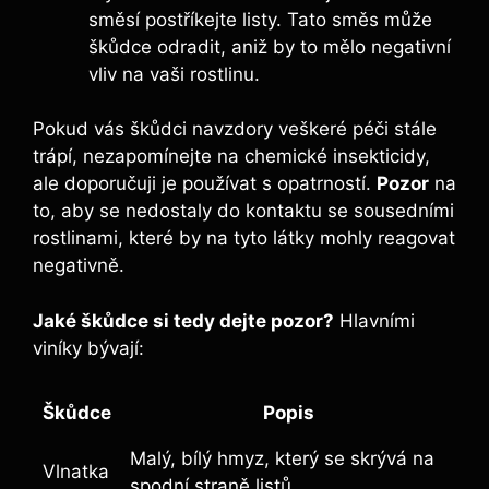
směsí postříkejte listy. Tato směs může
škůdce odradit, aniž by to mělo negativní
vliv na vaši rostlinu.
Pokud vás škůdci navzdory veškeré péči stále
trápí, nezapomínejte na chemické insekticidy,
ale doporučuji je používat s opatrností.
Pozor
⁣na
to, aby se nedostaly do kontaktu se sousedními
rostlinami, které by na tyto látky ‍mohly reagovat
negativně.
Jaké škůdce si tedy dejte pozor?
Hlavními
viníky bývají:
Škůdce
Popis
Malý, bílý hmyz, který se skrývá na
Vlnatka
spodní straně⁢ listů.