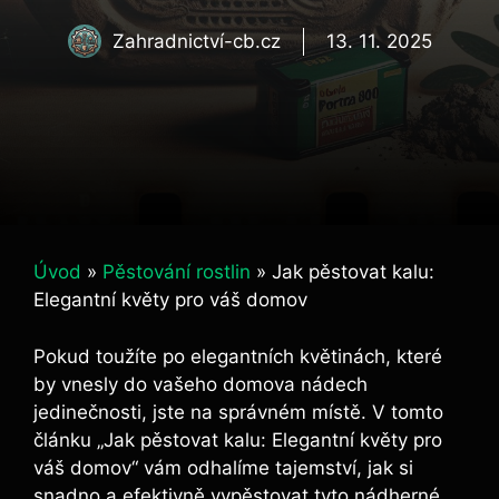
Zahradnictví-cb.cz
13. 11. 2025
Úvod
»
Pěstování rostlin
»
Jak pěstovat kalu:
Elegantní květy pro váš domov
Pokud toužíte po elegantních květinách, které
by vnesly do vašeho domova⁢ nádech
jedinečnosti, jste na správném ⁣místě. V tomto⁢
článku „Jak pěstovat kalu: Elegantní květy pro
váš domov“ vám odhalíme tajemství, jak si
snadno a efektivně vypěstovat tyto nádherné