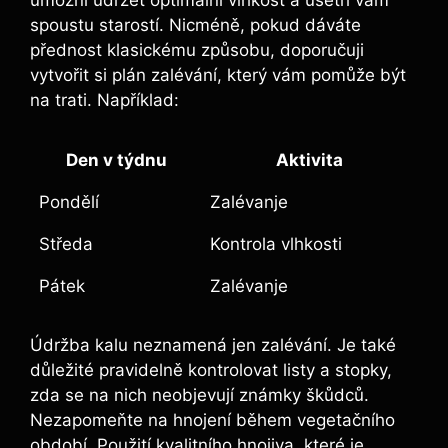
umožní udržet optimální vlhkost a ušetří vám
spoustu⁤ starostí. Nicméně, pokud dáváte
přednost klasickému způsobu, doporučuji
vytvořit si plán zalévání, který vám pomůže⁣ být
na trati. Například:
Den v týdnu
Aktivita
Pondělí
Zalévanje
Středa
Kontrola vlhkosti
Pátek
Zalévanje
Údržba kalu neznamená jen zalévání. Je také​
důležité pravidelně kontrolovat listy a stopky,
zda se na nich neobjevují známky ‌škůdců.
Nezapomeňte na hnojení během vegetačního
období. Použití kvalitního hnojiva, které je