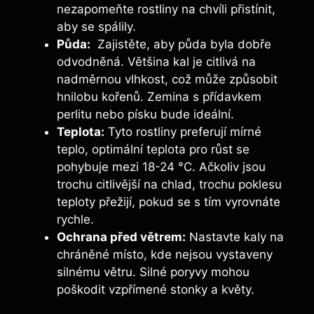
nezapomeňte rostliny na chvíli přistínit,
aby‍ se spálily.
Půda:
‌ Zajistěte, aby půda byla dobře
odvodněná. Většina kal je citlivá⁢ na
nadměrnou vlhkost, což může způsobit
hnilobu kořenů. Zemina s přídavkem
perlitu nebo ‍písku bude ideální.
Teplota:
Tyto rostliny preferují mírné
teplo, optimální teplota pro růst⁢ se
pohybuje‌ mezi 18-24 °C. Ačkoliv jsou
trochu citlivější na chlad, trochu poklesu
teploty přežijí, pokud se s tím vyrovnáte
rychle.
Ochrana před větrem:
Nastavte kaly na
chráněné místo, kde nejsou vystaveny
silnému větru. Silné poryvy mohou
poškodit vzpřímené​ stonky a květy.