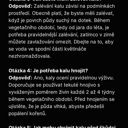
Odpověď:
Zalévání kalu⁤ závisí na podmínkách
prostředí. Obecně ⁤platí, že‍ byste měli zalévat,
když je povrch ⁢půdy⁣ suchý na dotek. Během
vegetačního období, tedy od jara do léta, je
potřeba ⁢pravidelnější zalévání, zatímco v zimě
můžete zavlažování omezit. Dbejte na to,⁣ aby
se voda ve spodní části květináče
nezhromažďovala.
Otázka 4: Je​ potřeba kalu hnojit?
Odpověď:
Ano, kaly ocení pravidelnou výživu.
Doporučuje se používat tekuté hnojivo s
vyváženým poměrem živin každé 2 až 4 ⁤týdny
během vegetačního období. Před hnojením se
ujistěte, že je půda vlhká, abyste předešli
popálení kořenů.
Otázka 5: Jak mohu chránit kalu před škůdci