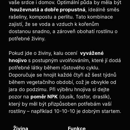
vaše srdce i domov. ⁢Optimální ⁤půda by měla‌ být
⁤
houževnatá a dobře propustná
,⁤ ideálně směs
rašeliny, kompostu a perlitu. Tato kombinace
zajistí, že ⁢se voda a⁤ vzduch k kořenům
dostanou snadno, a zároveň obohatí rostlinu o
potřebné živiny.
Pokud jde o živiny, kalu ocení ​
vyvážené
hnojivo
s postupným uvolňováním, které jí dodá
potřebné látky během růstového cyklu.⁢
Doporučuje se hnojit každé čtyři až šest týdnů
během vegetačního‌ období, ‌což ⁤je obvykle od
jara do podzimu.⁣ Při výběru hnojiva si dejte
pozor na
poměr NPK
(dusík, fosfor,⁢ draslík),
který by měl být přizpůsoben potřebám vaší
rostliny – ⁢například 10-10-10 je dobrým startem.
Živina
Funkce