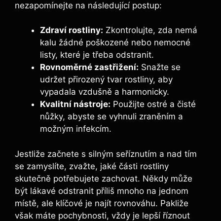
nezapomínejte na následující postup:
Zdraví rostliny:
Zkontrolujte, zda nemá
kalu žádné poškozené nebo nemocné
listy, které je ⁣třeba odstranit.
Rovnoměrné zastřižení:
Snažte se
udržet přirozený tvar rostliny, aby
vypadala‍ vzdušně a⁢ harmonicky.
Kvalitní‍ nástroje:
Použijte ostré a čisté
nůžky, abyste se vyhnuli‍ zraněním a
možným infekcím.
Jestliže začnete s silným seříznutím a nad tím
se zamyslíte, zvažte, jaké části rostliny
skutečně potřebujete zachovat. Někdy ⁢může
být lákavé ⁢odstranit příliš mnoho⁢ na jednom⁢
místě, ale ‍klíčové je najít rovnováhu. Pakliže
však máte pochybnosti, vždy je lepší ​říznout