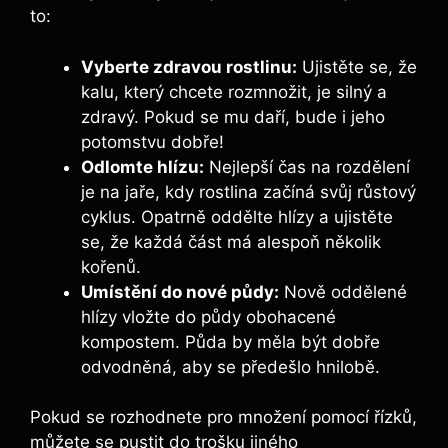
to:
Vyberte zdravou rostlinu:
⁢Ujistěte se, že
kalu, ⁤který chcete rozmnožit, je silný a
zdravý. Pokud se mu daří, bude i jeho
potomstvu‌ dobře!
Odlomte hlízu:
Nejlepší čas na rozdělení
je na jaře, kdy rostlina začíná svůj růstový
cyklus. Opatrně oddělte hlízy a ujistěte
se, že každá část má alespoň několik
kořenů.
Umístění do nové půdy:
Nově oddělené
hlízy vložte do půdy obohacené​
kompostem. ⁢Půda by měla být dobře
odvodněná, aby se předešlo hnilobě.
Pokud⁢ se rozhodnete pro množení pomocí ​řízků,
můžete se pustit do trošku jiného