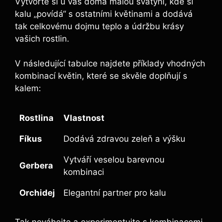
Vytvořte si u vás doma malou svatyni, kde si
kalu „povídá“ s ostatními květinami ‍a ⁤dodává
tak celkovému dojmu teplo a údržbu krásy
vašich rostlin.
V následující tabulce ‌najdete příklady ‍vhodných
kombinací květin, které se skvěle doplňují s
kalem:
Rostlina
Vlastnost
Fíkus
Dodává zdravou zeleň a výšku
Vytváří veselou barevnou
Gerbera
kombinaci
Orchidej
Elegantní partner pro kalu