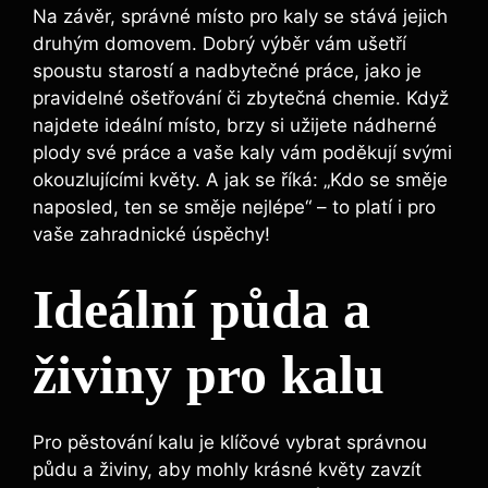
Na závěr, správné ⁣místo ⁤pro kaly se stává jejich
druhým domovem. Dobrý⁤ výběr vám ušetří
spoustu ⁢starostí a nadbytečné práce, jako je
pravidelné ⁤ošetřování či⁤ zbytečná chemie. Když
najdete ideální místo, brzy‌ si užijete nádherné
plody ‍své práce a vaše kaly vám poděkují svými
okouzlujícími květy. A jak se říká: „Kdo se směje
naposled, ten se směje nejlépe“‍ – to platí i pro
vaše zahradnické úspěchy!
Ideální půda a
živiny pro kalu
Pro pěstování​ kalu ​je klíčové vybrat správnou
půdu a živiny, aby ⁣mohly ‌krásné květy zavzít