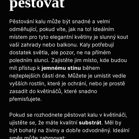
pěstovat
Pěstování kalu může být‍ snadné a velmi
odměňující, pokud víte, jak na to! ⁢Ideálním
místem pro tyto elegantní květiny ⁤je slunný kout
vaší zahrady nebo balkonu. Kaly potřebují
dostatek světla, ale pozor, ne na přímém
poledním slunci. Zajistěte jim ‌místo, kde budou
mít přístup k
jemnému stínu
během
nejteplejších částí⁢ dne. Můžete je ‍umístit vedle
vyšších ⁢rostlin, které je ochrání, nebo je prostě
zasadit do‍ květináčů, které snadno
přemisťujete.
Pokud se rozhodnete pěstovat kalu v květináči,
ujistěte se, že máte kvalitní
substrát
. Měl by
být‍ bohatý na živiny a dobře odvodněný. Ideální⁢
směs může zahrnovat: