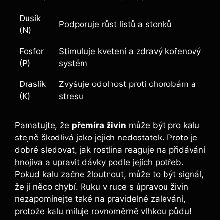
Dusík
Podporuje růst listů a stonků
(N)
Fosfor
Stimuluje kvetení a zdravý kořenový
(P)
systém
Draslík
Zvyšuje odolnost​ proti chorobám a
(K)
stresu
Pamatujte, že
přemíra živin
může být pro kalu
stejně škodlivá jako jejich nedostatek. Proto je
dobré sledovat, jak⁤ rostlina reaguje ​na přidávání
hnojiva a upravit dávky podle‍ jejích⁢ potřeb.
Pokud kalu začne žloutnout, může to být signál,
že jí něco chybí. Ruku v ruce s úpravou živin
nezapomínejte také‌ na pravidelné zalévání,
‍protože kalu miluje rovnoměrně vlhkou‌ půdu!