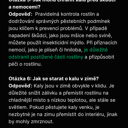
a⁢ nemocemi?
Odpověď:
​ Pravidelná kontrola rostlin a
dodržování správných pěstebních podmínek
jsou klíčem⁢ k prevenci⁣ problémů. V případě
napadení škůdci, jako jsou mšice nebo svině,
můžete použít insekticidní mýdlo. Při příznacích
nemocí, jako je plíseň či hniloba,
je důležité
odstranit postižené části rostliny
a přizpůsobit
péči o rostlinu. ‍
Otázka 6: Jak se starat o kalu v​ zimě?
Odpověď:
Kaly jsou v zimě obvykle v klidu. Je
důležité snížit zálivku a přemístit ⁢rostlinu na
chladnější místo s nízkou teplotou, ale stále se
světlem. Pokud pěstujete kaly venku, je
‍nezbytné je na zimu přemístit do‌ interiéru, jinak
by mohly zmrznout.