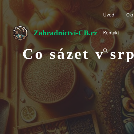
Přeskočit
na
Úvod
Okr
obsah
Zahradnictví-CB.cz
Kontakt
Co sázet v sr