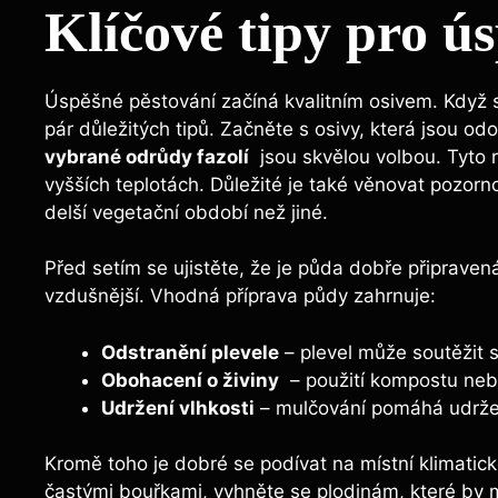
Klíčové tipy ‌pro‍ ú
Úspěšné pěstování​ začíná kvalitním osivem. Když‍ 
pár důležitých⁣ tipů.⁣ Začněte s ⁤osivy, která ​jsou⁢ 
vybrané odrůdy‌ fazolí
⁤ jsou skvělou volbou. Tyto ro
vyšších teplotách. Důležité je také věnovat pozorno
delší vegetační období než jiné.
Před ​setím se ujistěte, že je půda dobře připravená. 
vzdušnější. ‍Vhodná příprava půdy ‍zahrnuje:
Odstranění plevele
– plevel⁤ může soutěžit s 
Obohacení o živiny
‌ – použití kompostu neb
Udržení vlhkosti
⁣– mulčování⁢ pomáhá udržet 
Kromě toho ​je dobré se podívat na místní ⁢klimatické
častými⁤ bouřkami, vyhněte se plodinám, které ‍by mo