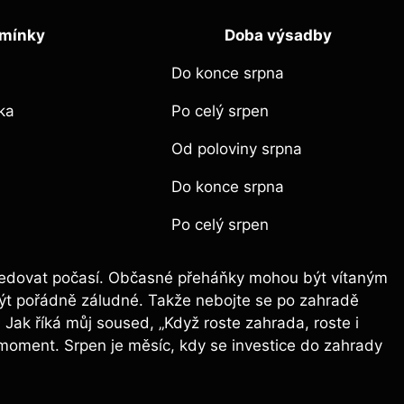
dmínky
Doba‌ výsadby
Do konce srpna
ka
Po celý srpen
Od poloviny srpna
Do ​konce srpna
Po celý ​srpen
 sledovat počasí.⁢ Občasné ​přeháňky mohou být vítaným
ýt pořádně záludné. Takže nebojte se po zahradě ​
. Jak říká můj soused, ‍„Když roste zahrada, roste i
ý moment. Srpen je měsíc, kdy se investice do zahrady