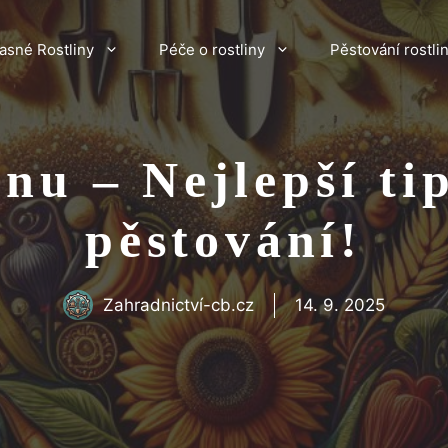
asné Rostliny
Péče o rostliny
Pěstování rostli
pnu – Nejlepší ti
pěstování!
Zahradnictví-cb.cz
14. 9. 2025