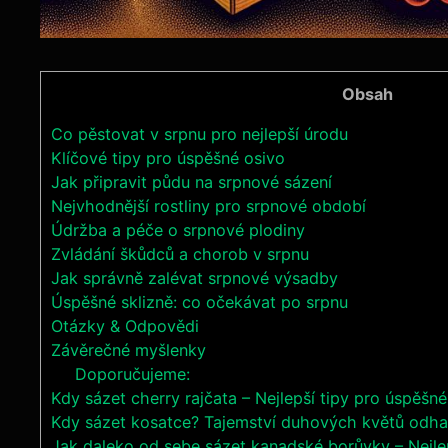
Obsah
Co pěstovat v‌ srpnu pro nejlepší úrodu
Klíčové tipy ‌pro‍ úspěšné osivo
Jak připravit půdu na srpnové sázení
Nejvhodnější rostliny ⁣pro srpnové období
Údržba a péče o⁤ srpnové plodiny
Zvládání škůdců⁢ a chorob v srpnu
Jak správně zalévat ​srpnové výsadby
Úspěšné sklizně: co⁤ očekávat ​po ⁢srpnu
Otázky & Odpovědi
Závěrečné myšlenky
Doporučujeme:
Kdy sázet cherry rajčata – Nejlepší tipy pro úspěšné
Kdy sázet kosatce? Tajemství duhových květů odha
Jak daleko od sebe sázet kanadské borůvky – Nejlep