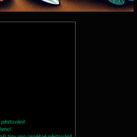
 pěstování!
leno!
ší tipy pro úspěšné pěstování!