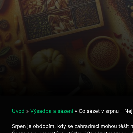
Úvod
»
Výsadba a sázení
»
Co sázet v srpnu – Nej
Srpen‍ je obdobím, kdy se zahradníci mohou těšit ⁢na 