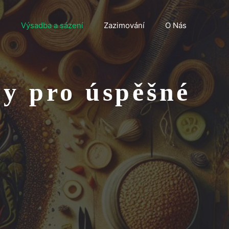
n
Výsadba a sázení
Zazimování
O Nás
py pro úspěšné