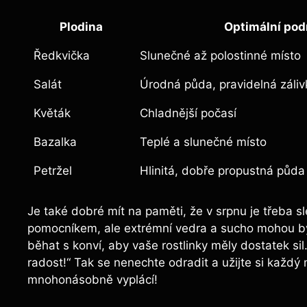
Plodina
Optimální po
Ředkvička
Slunečné ​až polostinné místo
Salát
Úrodná půda, pravidelná záliv
Květák
Chladnější⁣ počasí
Bazalka
Teplé⁢ a slunečné místo
Petržel
Hlinitá, dobře ‍propustná půda
Je také dobré mít na paměti, ‍že v srpnu⁢ je třeba
pomocníkem, ale extrémní ​vedra a ⁣sucho mohou b
běhat s konví, aby ⁤vaše rostlinky měly dostatek sil
⁢radost!“ Tak se nenechte ‍odradit a užijte si každ
mnohonásobně vyplácí!