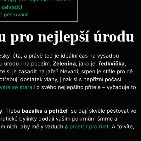
í zahrady!
é pěstování!
u pro nejlepší úrodu
sky⁤ léta,‍ a⁢ právě teď je ideální čas na výsadbu
u úrodu⁢ i na podzim.
Zelenina
, jako ‍je ⁤
ředkvička
, ⁤
te si je zasadit na jaře? Nevadí, srpen⁣ je stále pro ně
řebují dostatek⁤ vláhy, jinak si‌ s nepřízní počasí
yste se starali
o svého nejlepšího přítele – vyžaduje to
y
. Třeba
bazalka
a
petržel
⁤ se dají skvěle pěstovat ve
omatické bylinky dodají vašim pokrmům šmrnc a
em nich, aby měly⁣ vzduch a
prostor ⁢pro růst
.‌ A to víte,⁣