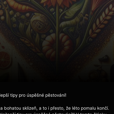
lepší tipy pro úspěšné pěstování!
bohatou ⁤sklizeň, a to i přesto, ‍že léto pomalu končí.​