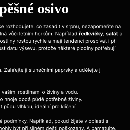
spěšné osivo
se rozhodujete,​ co ⁢zasadit v srpnu, ​nezapomeňte na
odolná vůči letním horkům. ‌Například
ředkvičky
,
salát
a ‍
stliny ‌rostou ⁣rychle a mají tendenci prospívat i při
st datu výsevu, protože některé ‍plodiny potřebují
‌Zahřejte ji⁤ slunečními paprsky⁢ a udělejte ji
⁢vašimi ‍rostlinami o živiny a vodu.
o hnoje​ dodá ⁣půdě ⁣potřebné živiny.
půdu‌ vlhkou,⁢ ideální pro klíčení.
 ‍podmínky.‍ Například, pokud žijete v ​oblasti s ​
hly‌ být‍ při ⁢silném ⁣dešti poškozeny. ⁤A pamatujte,