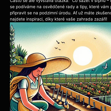
Často se ‍ale ⁣vyvstává otázka: ‍“Co ​sázet v srpnu⁣ 
‌se podíváme na osvědčené rady ⁣a tipy, které vám 
připravit se na podzimní úrodu. Ať už máte zkušeno
najdete inspiraci, ⁢díky které vaše zahrada zazáří!