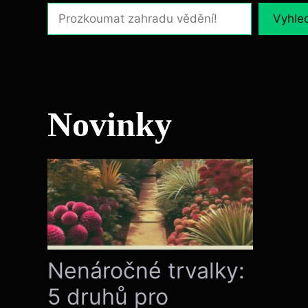
Vyhle
Novinky
Nenáročné trvalky:
5 druhů pro