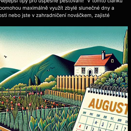
– Nejlepší tipy ⁣pro úspěšné pěstování!“ V tomto článku
pomohou maximálně využít⁤ zbylé ⁢slunečné dny a‍
sti nebo jste v zahradničení nováčkem, zajisté