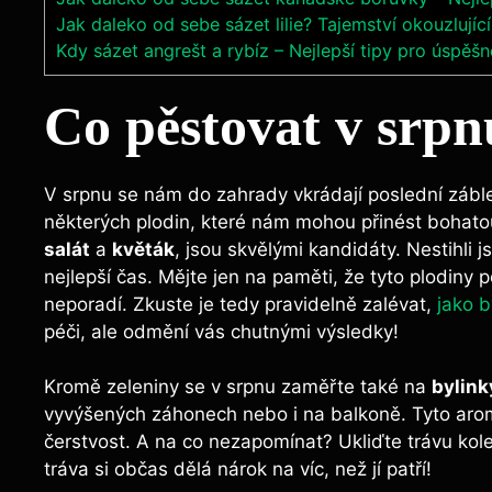
Jak daleko od sebe sázet lilie? Tajemství okouzlujíc
Kdy sázet angrešt a rybíz – Nejlepší tipy pro úspěšn
Co pěstovat v‌ srpn
V srpnu se ⁤nám do ‍zahrady​ vkrádají poslední záble
‌některých plodin,⁢ které nám mohou přinést bohato
salát
a
květák
, jsou skvělými kandidáty. Nestihli js
nejlepší čas. Mějte jen na paměti, že tyto plodiny pot
neporadí. Zkuste⁢ je tedy pravidelně zalévat,
jako b
péči, ale odmění vás chutnými výsledky!
Kromě ⁣zeleniny ‌se v srpnu zaměřte také na
bylink
vyvýšených ⁤záhonech nebo‌ i‌ na balkoně. Tyto ar
čerstvost. A na co nezapomínat? Ukliďte trávu kol
tráva si občas dělá nárok na víc, než jí ⁣patří!