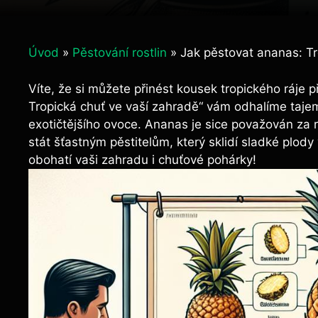
Úvod
»
Pěstování rostlin
»
Jak pěstovat ananas: Tr
Víte, že si můžete přinést kousek tropického ráje
Tropická chuť ve vaší zahradě“ vám odhalíme tajem
exotičtějšího ovoce. Ananas je sice považován za ro
stát šťastným pěstitelům, který sklidí sladké plody 
obohatí vaši zahradu i chuťové pohárky!