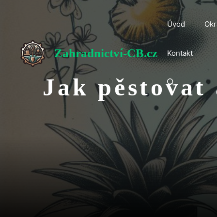
Přeskočit
na
Úvod
Okr
obsah
Zahradnictví-CB.cz
Kontakt
Jak pěstovat