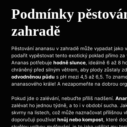
Podmínky pěstován
zahradě
Pěstování ananasu v zahradě může vypadat jako výz
podařit vypěstovat tento exotický poklad přímo 
Ananas potřebuje
hodně slunce
, ideálně 6 až 8 h
chráněný před silným větrem, aby plody zůstaly z
odvodněnou půdu
s pH mezi 4,5 až 6,5. To zname
ananasového krále! A nezapomeňte na dobrou or
Pokud jde o zalévání, nebuďte příliš nadšení.
Anan
zalévat ho jednou týdně, a to i v období sucha. Ja
skvrny na listech, což může naznačovat přílišnou 
doporučuji používat
hnůj nebo kompost
, které do
skvělou volbou mulčování, je to jako udělat mu tep