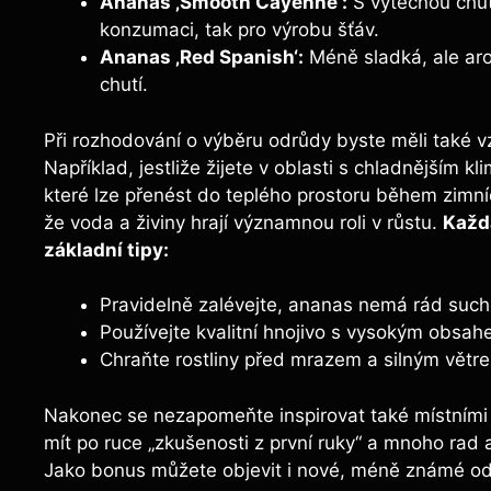
Ananas ‚Smooth Cayenne‘:
S výtečnou chutí
konzumaci, tak pro výrobu šťáv.
Ananas ‚Red Spanish‘:
Méně sladká, ale aro
chutí.
Při rozhodování o výběru odrůdy byste měli také v
Například, jestliže žijete v oblasti s chladnějším
které lze přenést do teplého prostoru během zimní
že voda a živiny hrají významnou roli v růstu.
Každá
základní tipy:
Pravidelně zalévejte, ananas nemá rád suc
Používejte kvalitní hnojivo s vysokým obsah
Chraňte rostliny před mrazem a silným větr
Nakonec se nezapomeňte inspirovat také místními
mít po ruce „zkušenosti z první ruky“ a mnoho rad a 
Jako bonus můžete objevit i nové, méně známé odrů