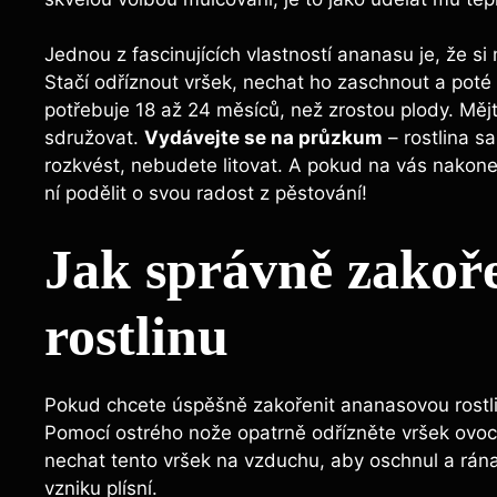
Jednou z fascinujících vlastností ananasu je, že si
Stačí odříznout vršek, nechat ho zaschnout a poté 
potřebuje 18 až 24 měsíců, než zrostou plody. Měj
sdružovat.
Vydávejte se na průzkum
– rostlina s
rozkvést, nebudete litovat. A pokud na vás nakon
ní podělit o svou radost z pěstování!
Jak správně zakoř
rostlinu
Pokud chcete úspěšně zakořenit ananasovou rostli
Pomocí ostrého nože opatrně odřízněte vršek ovoce
nechat tento vršek na vzduchu, aby oschnul a rána
vzniku plísní.