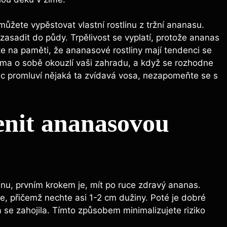
 můžete vypěstovat vlastní rostlinu z tržní ananasu.
zasadit do půdy. Trpělivost se vyplatí, protože ananas
te na paměti, že ananasové rostliny mají tendenci se
ama o sobě okouzlí vaši zahradu, a když se rozhodne
ec promluví nějaká ta zvídavá vosa, nezapomeňte se s
enit ananasovou
nu, prvním krokem je, mít po ruce zdravý ananas.
, přičemž nechte asi 1-2 cm dužiny. Poté je dobré
 se zahojila. Tímto způsobem minimalizujete riziko