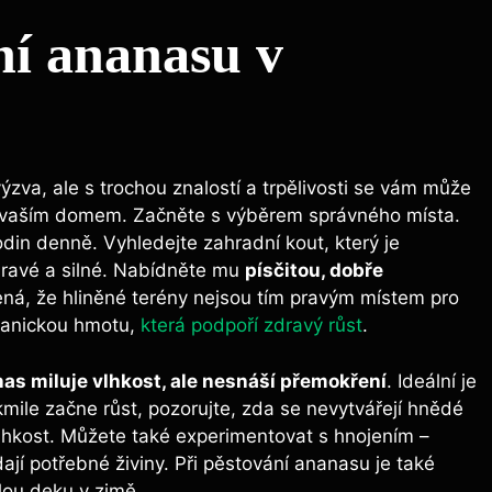
í ananasu v
va, ale s trochou znalostí a trpělivosti se vám může
za vaším domem. Začněte s výběrem správného místa.
odin denně. Vyhledejte zahradní kout, který je
dravé a silné. Nabídněte mu
písčitou, dobře
ná, že hliněné terény nejsou tím pravým místem pro
ganickou hmotu,
která podpoří zdravý růst
.
as miluje vlhkost, ale nesnáší přemokření
. Ideální je
kmile začne růst, pozorujte, zda se nevytvářejí hnědé
vlhkost. Můžete také experimentovat s hnojením –
dají potřebné živiny. Při pěstování ananasu je také
lou deku v zimě.