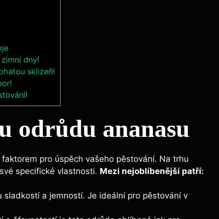
oje
zimní dny!
ohatou sklizeň!
bor!
stování!
ou odrůdu ananasu
faktorem pro úspěch vašeho pěstování. Na trhu
vé specifické vlastnosti.
Mezi nejoblíbenější patří:
ladkostí a jemností. Je ideální pro pěstování v