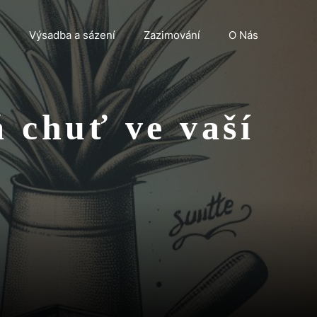
n
Výsadba a sázení
Zazimování
O Nás
 chuť ve vaší