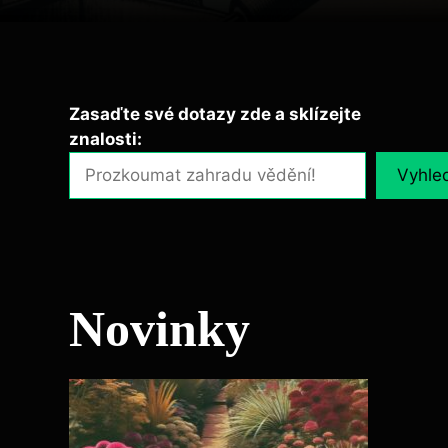
Zasaďte své dotazy zde a sklízejte
znalosti:
Vyhle
Novinky