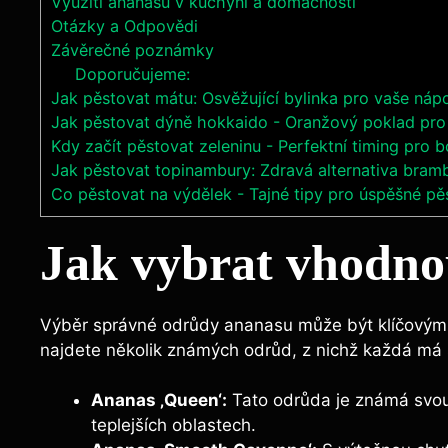
Využití ananasu v kuchyni a domácnosti
Otázky a Odpovědi
Závěrečné poznámky
Doporučujeme:
Jak pěstovat mátu: Osvěžující bylinka pro vaše náp
Jak pěstovat dýně hokkaido - Oranžový poklad pro 
Kdy začít pěstovat zeleninu - Perfektní timing pro b
Jak pěstovat topinambury: Zdravá alternativa bram
Co pěstovat na výdělek - Tajné tipy pro úspěšné pě
Jak vybrat vhodn
Výběr správné odrůdy ananasu může být klíčovým 
najdete několik známých odrůd, z nichž každá má s
Ananas ‚Queen‘:
Tato odrůda je známá svou s
teplejších oblastech.