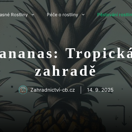
asné Rostliny
Péče o rostliny
Pěstování rostli
 ananas: Tropická
zahradě
Zahradnictví-cb.cz
14. 9. 2025