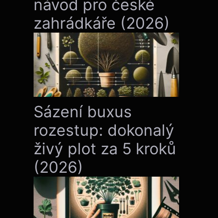
návod pro české
zahrádkáře (2026)
Sázení buxus
rozestup: dokonalý
živý plot za 5 kroků
(2026)