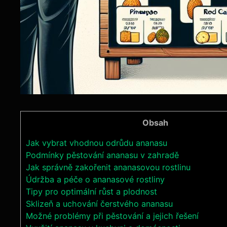
Obsah
Jak vybrat vhodnou odrůdu ananasu
Podmínky pěstování ananasu v zahradě
Jak správně zakořenit ananasovou rostlinu
Údržba a péče o ananasové rostliny
Tipy pro optimální růst a plodnost
Sklizeň a uchování čerstvého ananasu
Možné problémy při pěstování a jejich řešení