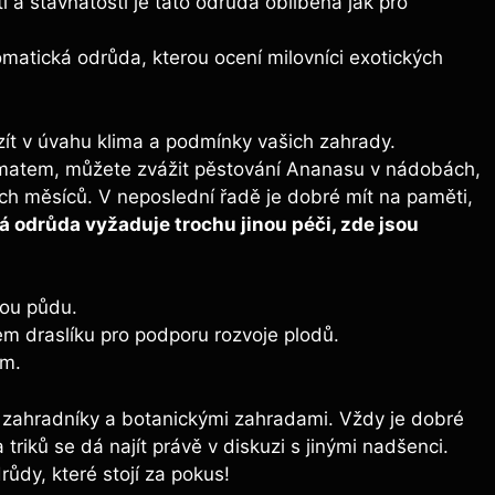
 a šťavnatostí je tato odrůda oblíbená jak pro
matická odrůda, kterou ocení milovníci exotických
zít v úvahu klima a podmínky vašich zahrady.
 klimatem, můžete zvážit pěstování Ananasu v nádobách,
ch měsíců. V neposlední řadě je dobré mít na paměti,
 odrůda vyžaduje trochu jinou péči, zde jsou
hou půdu.
em draslíku pro podporu rozvoje plodů.
em.
 zahradníky a botanickými zahradami. Vždy je dobré
triků se dá najít právě v diskuzi s jinými nadšenci.
dy, které stojí za pokus!