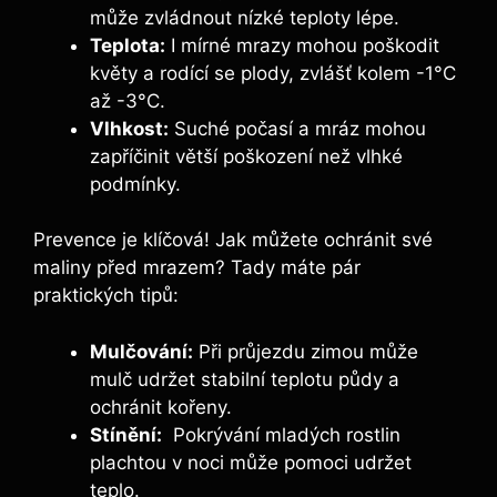
může‍ zvládnout ⁣nízké teploty lépe.
Teplota:
I mírné mrazy ​mohou poškodit
květy a rodící se ​plody, zvlášť kolem -1°C
až -3°C.
Vlhkost:
Suché počasí a mráz mohou
zapříčinit ‌větší poškození než vlhké
podmínky.
Prevence je klíčová! Jak můžete ⁢ochránit své ​
maliny před mrazem? Tady máte pár
praktických tipů:
Mulčování:
Při průjezdu zimou⁢ může
mulč udržet stabilní teplotu půdy a⁢
ochránit ⁣kořeny.
Stínění:
‌ Pokrývání mladých rostlin
plachtou v noci může pomoci udržet
teplo.