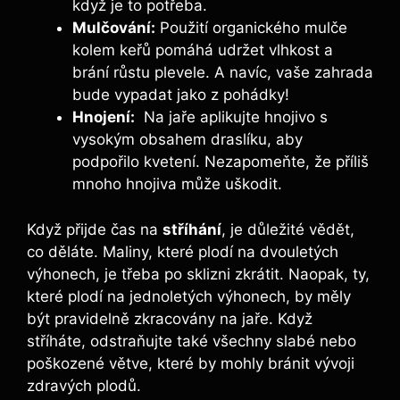
když je to potřeba.
Mulčování:
Použití organického mulče
kolem keřů pomáhá udržet ⁢vlhkost a
brání růstu plevele.‌ A‌ navíc, vaše​ zahrada
bude vypadat⁤ jako z pohádky!
Hnojení:
‌ Na jaře aplikujte hnojivo s
vysokým obsahem draslíku, aby
podpořilo kvetení. Nezapomeňte, že příliš
mnoho⁢ hnojiva může uškodit.
Když přijde čas na
stříhání
, je důležité vědět,
co děláte. Maliny, které plodí na dvouletých
výhonech, je třeba po sklizni zkrátit. Naopak,‍ ty,
které plodí na jednoletých výhonech, by měly
být pravidelně zkracovány na jaře. Když
stříháte, odstraňujte také všechny slabé nebo‌
poškozené větve, které by mohly bránit vývoji
zdravých ‍plodů.