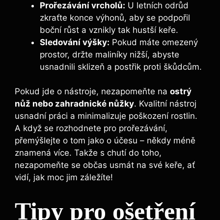
Prořezávání vrcholů:
U​ letních odrůd
zkraťte konce výhonů, aby se podpořil
boční růst a vznikly tak hustší‌ keře.
Sledování výšky:
Pokud máte omezený
prostor, držte maliníky nižší, abyste
usnadnili sklizeň‌ a postřik proti škůdcům.
Pokud jde⁤ o nástroje,‍ nezapomeňte na
ostrý⁢
nůž nebo zahradnické nůžky
. Kvalitní nástroj
usnadní práci a minimalizuje poškození rostlin.
A když se rozhodnete pro prořezávání,
přemýšlejte o tom⁣ jako o⁢ účesu – někdy méně
znamená‌ více. Takže s chutí do toho,‍
nezapomeňte se občas usmát na své keře, ať
vidí, jak moc⁣ jim záležíte!
Tipy pro ošetření