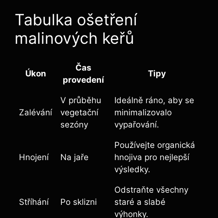
Tabulka​ ošetření⁣
malinových keřů
Čas
Úkon
Tipy
provedení
V průběhu
Ideálně ráno,‍ aby se
Zalévání
vegetační
minimalizovalo
sezóny
vypařování.
Používejte organická
Hnojení
Na jaře
⁣hnojiva pro⁣ nejlepší
výsledky.
Odstraňte všechny⁣
Stříhání
Po sklizni
staré a slabé
výhonky.