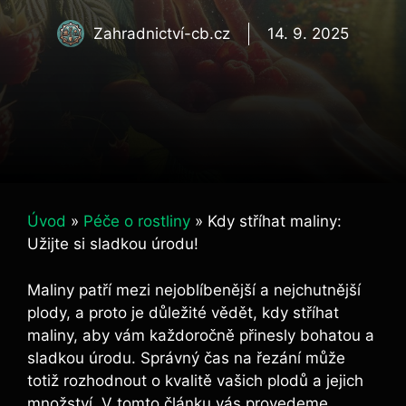
Zahradnictví-cb.cz
14. 9. 2025
Úvod
»
Péče o rostliny
»
Kdy stříhat maliny:
Užijte si sladkou úrodu!
Maliny patří mezi nejoblíbenější a ⁤nejchutnější
plody, a⁣ proto je důležité vědět, kdy stříhat
maliny, aby vám každoročně přinesly bohatou a
sladkou úrodu. Správný čas na řezání může
totiž rozhodnout o kvalitě vašich plodů a ​jejich
množství. V tomto článku vás provedeme