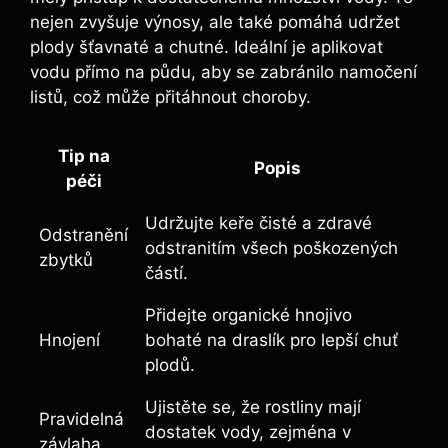
nejen zvyšuje výnosy, ale také pomáhá udržet
plody šťavnaté a chutné. Ideální je​ aplikovat
vodu přímo ⁢na půdu, aby se zabránilo namočení
⁢listů, což⁤ může přitáhnout choroby.
Tip na
Popis
péči
Udržujte keře čisté ⁢a zdravé
Odstranění
odstranitím všech poškozených
zbytků
částí.
Přidejte organické hnojivo
Hnojení
bohaté na draslík ‌pro lepší chuť
plodů.
Ujistěte se, že rostliny mají
Pravidelná
dostatek vody, zejména v⁤
závlaha