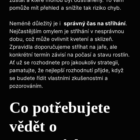
pomůže mít přehled a snížíte tak riziko chyb.
Neméně důležitý je i ⁣
správný čas na stříhání
.
Nejčastějším omylem je​ stříhání v nesprávnou⁤
dobu, což může ovlivnit kvetení a sklizeň.
Zpravidla doporučujeme‍ stříhat⁣ na jaře, ale
konkrétní ⁢termín závisí na počasí ⁢a stavu rostlin.
Ať už se rozhodnete pro jakoukoliv ⁢strategii,
pamatujte, že nejlepší rozhodnutí přijde, ⁢když
se budete řídit vlastními zkušenostmi‌ a
pozorováním.
Co potřebujete
vědět o