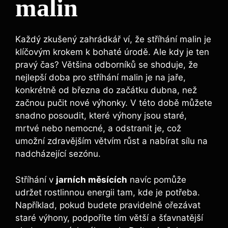
malin
Každý​ zkušený zahrádkář ví, že stříhání malin je
klíčovým ‌krokem k bohaté úrodě. ⁤Ale kdy ⁢je ten
pravý čas? Většina odborníků se shoduje, ⁣že
nejlepší doba pro stříhání malin je na jaře,
konkrétně od března do začátku dubna, než
začnou pučit nové výhonky. ‍V této době můžete
​snadno posoudit, které ‌výhony jsou staré,
mrtvé nebo nemocné, a odstranit je, což
umožní zdravějším větvím růst a nabírat sílu na
nadcházející sezónu.
Stříhání v
jarních měsících
⁤navíc pomůže
udržet rostlinnou energii tam, kde je potřeba.
Například, pokud budete pravidelně ořezávat
staré výhony, podpoříte tím větší a šťavnatější