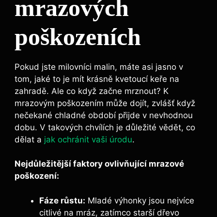
mrazových
poškozeních
Pokud ⁣jste milovníci malin, máte asi jasno v
tom, jaké to je mít​ krásně kvetoucí keře na
zahradě.‌ Ale co když​ začne mrznout? K
mrazovým poškozením může dojít, zvlášť⁣ když
nečekané chladné období přijde v nevhodnou
dobu. V takových chvílích je důležité vědět, co
dělat a⁢
jak ochránit vaši úrodu
.
Nejdůležitější faktory ovlivňující mrazové
‌poškození:
Fáze⁤ růstu:
⁣Mladé výhonky‌ jsou ‌nejvíce
citlivé na ​mráz, zatímco starší dřevo