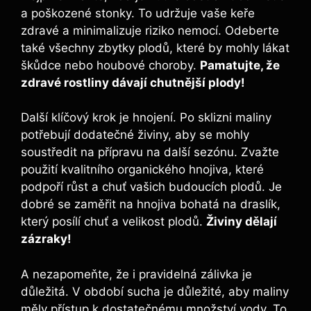
a poškozené stonky. To udržuje vaše keře
zdravé⁤ a minimalizuje riziko nemocí. Odeberte‌
také všechny zbytky plodů, které by mohly lákat
​škůdce nebo houbové choroby.
Pamatujte, že
zdravé rostliny dávají chutnější plody!
Další klíčový krok je ‍hnojení. Po sklizni maliny
potřebují dodatečné živiny, aby se mohly
soustředit na přípravu ⁢na ⁢další ​sezónu. Zvažte
použití kvalitního organického hnojiva, které
podpoří růst a chuť‍ vašich budoucích plodů. ‌Je
dobré se zaměřit ‍na hnojiva bohatá na draslík,
který posílí chuť ‌a velikost plodů.
Živiny dělají
zázraky!
A nezapomeňte, že i pravidelná⁢ zálivka je
důležitá. V období⁢ sucha​ je důležité, aby maliny
měly přístup k dostatečnému množství vody. To