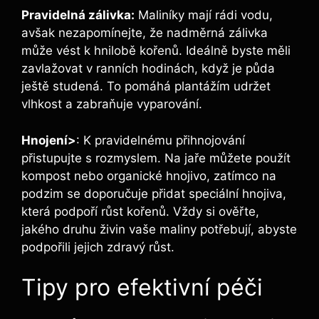
Pravidelná zálivka:
Maliníky mají rádi ⁣vodu,
avšak nezapomínejte, že nadměrná zálivka
může vést k⁣ hnilobě kořenů. Ideálně byste měli
zavlažovat v ranních‍ hodinách, když je ​půda
ještě studená. To pomáhá plantážím ​udržet
vlhkost ⁣a zabraňuje vyparování.
Hnojení>
: K ⁤pravidelnému⁤ přihnojování
přistupujte s rozmyslem. Na jaře můžete použít
kompost nebo⁤ organické hnojivo, zatímco na
podzim‍ se doporučuje⁣ přidat speciální hnojiva,
která podpoří růst kořenů. Vždy si​ ověřte,
jakého druhu ⁣živin vaše⁣ maliny potřebují,⁤ abyste
podpořili ‌jejich zdravý růst.
Tipy pro efektivní péči