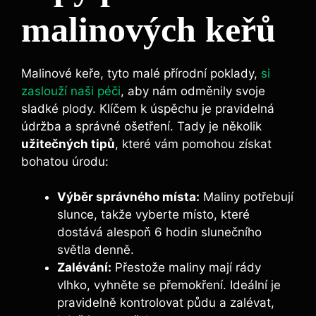
malinových keřů
Malinové ⁢keře,‌ tyto malé přírodní poklady,
si
zaslouží naši péči
, aby nám odměnily svoje⁤
sladké plody. Klíčem k⁢ úspěchu je pravidelná
údržba a⁤ správné ošetření. Tady je několik
užitečných tipů
, které vám pomohou získat
bohatou úrodu:
Výběr správného místa:
Maliny ‍potřebují
slunce, takže vyberte místo, které
dostává ⁤alespoň 6 hodin slunečního
světla denně.
Zalévání:
Přestože maliny mají rády
vlhko, vyhněte⁤ se přemokření. ‍Ideální je
pravidelně kontrolovat půdu a zalévat,