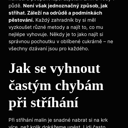
půdě.
Není však jednoznačný ⁣způsob, ⁤jak
stříhat. Záleží ⁤na odrůdě a ‍podmínkách⁣
pěstování.
Každý zahradník⁢ by si měl
vyzkoušet různé metody a najít to, co mu
nejlépe vyhovuje. Někdy je to ⁣jako najít ‍si
správnou pochoutku ​v​ oblíbené cukrárně – ne
všechny dzávaní jsou pro každého.
Jak ⁤se vyhnout⁤
častým chybám
při stříhání
Při stříhání malin je‌ snadné nabrat si na krk
více, než kolik dokážeme unést. Lidi často