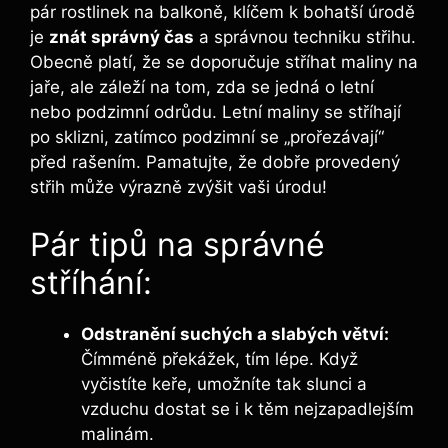
pár ⁣rostlinek na balkoně, klíčem‍ k‌ bohatší úrodě
je​
znát správný​ čas
a správnou techniku‌ střihu.
Obecně platí, že se doporučuje stříhat maliny na
jaře, ale⁤ záleží na tom, zda se jedná o letní‍
nebo podzimní​ odrůdu.⁣ Letní maliny ⁣se⁤ stříhají
po sklizni, zatímco podzimní se „prořezávají“
před rašením. Pamatujte,⁢ že dobře provedený
střih může výrazně zvýšit vaši úrodu!
Pár tipů na správné
⁣stříhání:
Odstranění⁣ suchých a⁢ slabých větví:
Čímméně překážek, tím lépe. Když
vyčistíte keře, ‌umožníte tak slunci⁢ a⁤
vzduchu⁣ dostat se i k těm nejzapadlejším
‍malinám.