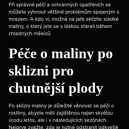
Při správné péči‌ a ochranných opatřeních‌ se
můžete vyhnout většině problémům spojeným s
mrazem. ‍A‌ kdo ví, možná na jaře sklízíte sladké
maliny, ​o který jste se ‍s láskou starali během
chladných​ měsíců.
Péče o maliny po
sklizni pro
chutnější plody
Po⁤ sklizni maliny je důležité věnovat se péči o
rostliny, ​abyste měli zajištěnou nejen skvělou
úrodu letos, ale ​i ⁢v následujících sezónách.
Nejprve zvažte, zda je‌ nutné odstranit odkvetlé