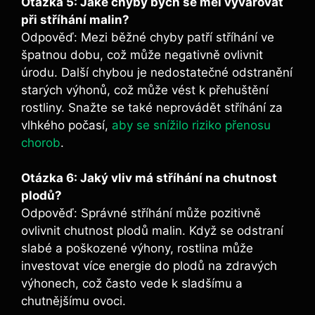
Otázka 5: Jaké chyby ‍bych se měl ​vyvarovat
při stříhání ‍malin?
Odpověď: Mezi běžné chyby ⁢patří‌ stříhání ve
špatnou dobu, což může ⁣negativně ovlivnit
úrodu. Další ⁤chybou je nedostatečné​ odstranění‍
starých výhonů, což může vést k ‍přehuštění
rostliny. Snažte se také neprovádět stříhání za
vlhkého počasí,
aby se snížilo riziko přenosu
chorob
.
Otázka 6: Jaký vliv má stříhání na chutnost
plodů?
Odpověď: Správné stříhání může pozitivně
ovlivnit chutnost plodů malin. Když se odstraní
slabé a poškozené výhony,⁢ rostlina může
investovat více energie‌ do plodů na zdravých
výhonech, což ​často vede k sladšímu ‍a
chutnějšímu ovoci.