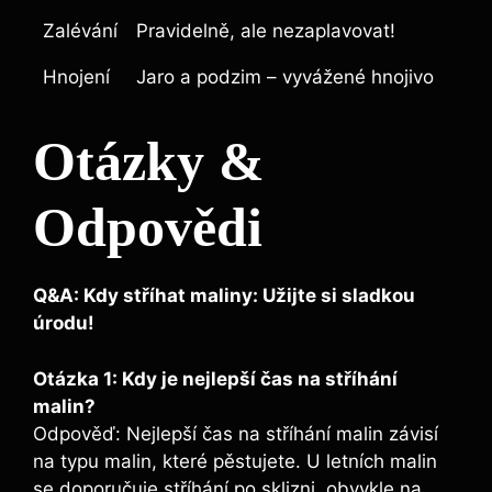
Zalévání
Pravidelně, ale ‌nezaplavovat!
Hnojení
Jaro a podzim – vyvážené hnojivo
Otázky ⁤&
Odpovědi
Q&A: Kdy stříhat maliny: Užijte si sladkou
úrodu!
Otázka 1: Kdy je nejlepší ⁣čas na stříhání
⁤malin?
Odpověď: Nejlepší čas na stříhání malin závisí
na typu⁣ malin,‌ které pěstujete. U letních malin
se doporučuje stříhání po sklizni, obvykle na