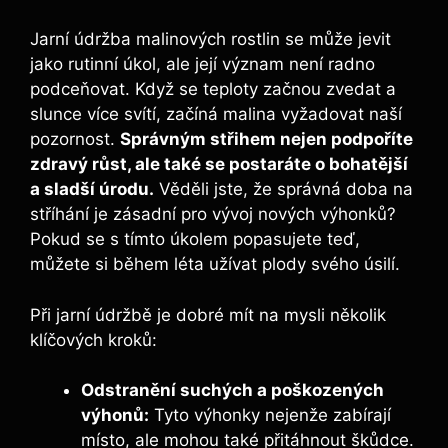
Jarní údržba malinových rostlin se může jevit​
jako rutinní úkol, ale její ⁣význam není radno
podceňovat. Když se teploty ⁢začnou zvedat a
slunce více svítí, začíná malina vyžadovat⁣ naší
pozornost.​
Správným střihem nejen‌ podpoříte‌
zdravý růst, ale také se postaráte o bohatější
a sladší úrodu.
⁤Věděli⁣ jste, že správná doba na
‍stříhání je zásadní pro vývoj nových výhonků?
Pokud se s tímto úkolem popasujete teď,
můžete si během léta užívat plody svého úsilí.
Při jarní údržbě je dobré mít​ na‌ mysli několik
klíčových ​kroků:
Odstranění suchých a poškozených
výhonů:
Tyto výhonky nejenže zabírají
⁤místo, ale mohou také přitáhnout škůdce.