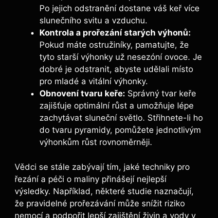
‌Po jejich odstranění dostane‌ váš keř více
slunečního svitu a vzduchu.
Kontrola a prořezání starých výhonů:
Pokud máte ostružiníky, pamatujte,​ že
tyto starší výhonky už nesezóní ​ovoce. Je
dobré je odstranit, abyste udělali místo
pro mladé a vitální výhonky.
Obnovení⁣ tvaru⁣ keře:
Správný tvar keře
zajišťuje optimální růst​ a umožňuje lépe
zachytávat sluneční světlo. Střihnete-li ho
do tvaru​ pyramidy, pomůžete jednotlivým
výhonkům‍ růst rovnoměrněji.
Vědci se stále zabývají tím, jaké techniky pro
řezání a péči o maliny ⁢přinášejí nejlepší
výsledky. Například, některé ⁢studie naznačují,
že pravidelné prořezávání může snížit riziko
nemocí a podpořit lepší zajištění živin a ‍vody v