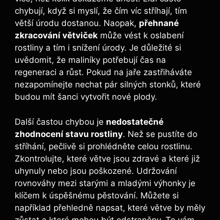
chybují, když si myslí, že čím víc stříhají, tím
větší úrodu ​dostanou. Naopak,⁢
přehnané
zkracování větviček
může vést k oslabení
rostliny a tím i snížení úrody. Je důležité si
uvědomit, že maliníky potřebují čas na
regeneraci a ⁣růst. Pokud ⁢na jaře​ zastřiháváte
nezapomínejte nechat‌ pár‌ silných stonků, které
budou mít šanci vytvořit nové ‍plody.
Další ⁤častou chybou je
nedostatečné
zhodnocení stavu rostliny
. Než se pustíte do
stříhání, pečlivě si prohlédněte celou rostlinu.
Zkontrolujte, ⁣které⁢ větve​ jsou ⁣zdravé a které již
uhynuly nebo jsou poškozené. ‌Udržování
rovnováhy ⁤mezi starými a mladými výhonky je
klíčem k úspěšnému pěstování. Můžete si
například přehledně napsat, které větve by měly
zůstat a které mohou‌ být odstraněny.​ To ⁢vám