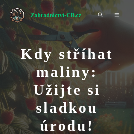
Přeskočit
na
Zahradnictví-CB.cz
Menu
obsah
Kdy stříhat
maliny:
Užijte si
sladkou
úrodu!