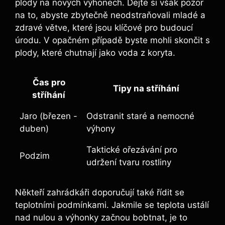
plody na nových výhonech.‌ Dejte si však pozor
‌na to, abyste zbytečně neodstraňovali mladé ⁤a
zdravé větve, které jsou⁣ klíčové pro budoucí
úrodu. ⁤V opačném případě byste ‍mohli skončit s
plody, ‍které chutnají jako voda z koryta.
Čas pro
Tipy⁤ na stříhání
stříhání
Jaro (březen ⁢-
Odstranit ‌staré a nemocné
duben)
výhony
Taktické ořezávání pro
Podzim
udržení tvaru rostliny
Někteří zahrádkáři ⁢doporučují také řídit‌ se
teplotními podmínkami. Jakmile ‍se teplota ustálí⁤
nad nulou a výhonky začnou bobtnat, ‍je to