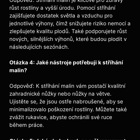
růst rostliny a⁤ vyšší úrodu. Pomocí stříhání
zajišťujete dostatek ‌světla a vzduchu pro
jednotlivé výhony, čímž snižujete riziko nemocí a
zlepšujete kvalitu ⁢plodů. Také podporujete růst
nových, silnějších výhonů,‌ které budou plodit v
následujících sezónách.
Otázka 4: Jaké ⁣nástroje potřebuji k stříhání
⁣malin?
Odpověď: K stříhání malin vám postačí kvalitní
zahradnické nůžky nebo nůžky na větve.
Ujistěte se, ⁣že jsou ostře nabroušené, aby se
minimalizovalo poškození‍ rostliny. Můžete také
zvážit rukavice, abyste ochránili své ruce
během práce.