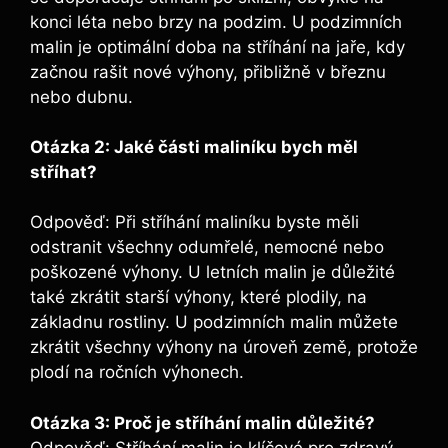
konci léta nebo brzy na podzim. U ‍podzimních
malin‍ je optimální doba na stříhání⁣ na jaře, kdy
začnou rašit⁣ nové výhony, přibližně v březnu
nebo dubnu.
Otázka 2: Jaké části maliníku​ bych měl
‍stříhat?
Odpověď: Při stříhání maliníku byste měli
odstranit všechny odumřelé, nemocné nebo
poškozené výhony. U letních malin je důležité
také zkrátit starší výhony, které plodily, na
základnu rostliny. U podzimních malin ‌můžete
zkrátit všechny výhony na úroveň země, protože
plodí na ročních výhonech.
Otázka 3: Proč je stříhání malin důležité?
Odpověď: Stříhání⁣ malin⁢ je klíčové pro zdravý