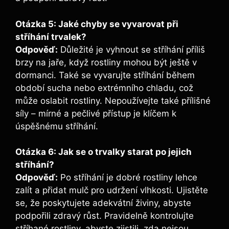
Otázka 5: Jaké chyby se vyvarovat při
stříhání trvalek?
Odpověď:
Důležité je vyhnout se stříhání příliš
brzy na jaře, když rostliny mohou být ještě v
dormanci. Také se vyvarujte stříhání během
období sucha nebo extrémního chladu, což
může oslabit rostliny. Nepoužívejte také přílišné
síly – mírné a pečlivé přístup je klíčem k
úspěšnému stříhání.
Otázka 6: Jak se o trvalky starat po jejich
stříhání?
Odpověď:
Po stříhání je dobré rostliny lehce
zalít a přidat mulč pro udržení vlhkosti. Ujistěte
se, že poskytujete adekvátní živiny, abyste
podpořili zdravý růst. Pravidelně kontrolujte
stříhané rostliny, abyste zjistili, zda nejsou