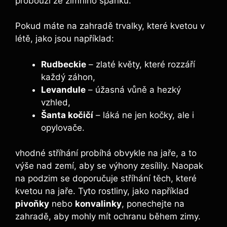
probouzí ze zimního spánku.
Pokud máte na zahradě trvalky, které kvetou v
létě, jako jsou například:
Rudbeckie
– zlaté květy, které rozzáří
každý záhon,
Levandule
– úžasná vůně a hezký
vzhled,
Šanta kočičí
– láká ne jen kočky, ale i
opylovače.
vhodné stříhání probíhá obvykle na jaře, a to
výše nad zemí, aby se výhony zesílily. Naopak
na podzim se doporučuje stříhání těch, které
kvetou na jaře. Tyto rostliny, jako například
pivoňky
nebo
konvalinky
, ponechejte na
zahradě, aby mohly mít ochranu během zimy.