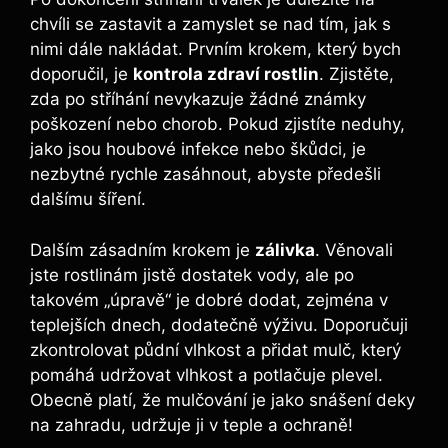
chvíli se zastavit a zamyslet se nad tím, jak s
nimi dále nakládat. Prvním krokem, který bych
doporučil, je
kontrola zdraví rostlin
. Zjistěte,
zda po stříhání nevykazuje žádné známky
poškození nebo chorob. Pokud zjistíte neduhy,
jako jsou houbové infekce nebo škůdci, je
nezbytné rychle zasáhnout, abyste předešli
dalšímu šíření.
Dalším zásadním krokem je
zálivka
. Věnovali
jste rostlinám jistě dostatek vody, ale po
takovém „úpravě“ je dobré dodat, zejména v
teplejších dnech, dodatečně výživu. Doporučuji
zkontrolovat půdní vlhkost a přidat mulč, který
pomáhá udržovat vlhkost a potlačuje plevel.
Obecně platí, že mulčování je jako snášení deky
na zahradu, udržuje ji v teple a ochraně!