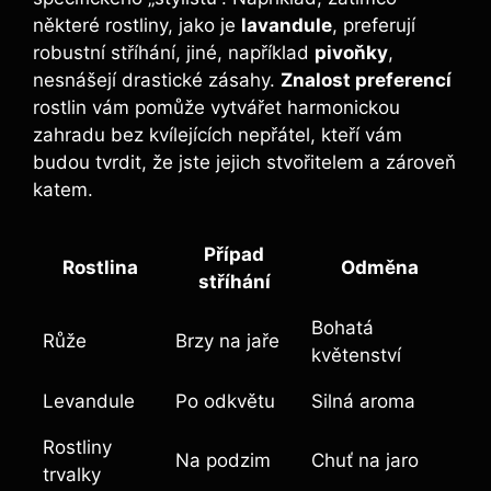
některé rostliny, jako je
lavandule
, preferují
robustní stříhání, jiné, například
pivoňky
,
nesnášejí drastické zásahy.
Znalost preferencí
rostlin vám pomůže vytvářet harmonickou
zahradu bez kvílejících nepřátel, kteří vám
budou tvrdit, že jste jejich stvořitelem a zároveň
katem.
Případ
Rostlina
Odměna
stříhání
Bohatá
Růže
Brzy na jaře
květenství
Levandule
Po odkvětu
Silná aroma
Rostliny
Na podzim
Chuť na jaro
trvalky