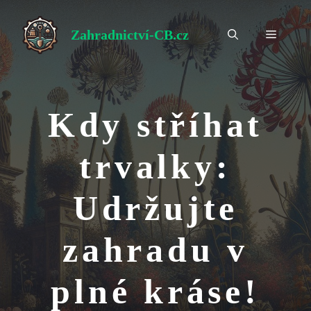
Přeskočit
na
Zahradnictví-CB.cz
Menu
obsah
Kdy stříhat
trvalky:
Udržujte
zahradu v
plné kráse!