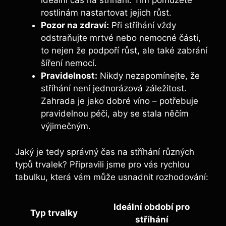
ideální čas na stříhání. Tím pomůžete
rostlinám nastartovat jejich růst.
Pozor na zdraví:
Při stříhání vždy
odstraňujte mrtvé nebo nemocné části,
to nejen že podpoří růst, ale také zabrání
šíření nemocí.
Pravidelnost:
Nikdy nezapomínejte, že
stříhání není jednorázová záležitost.
Zahrada je jako dobré víno – potřebuje
pravidelnou péči, aby se stala něčím
výjimečným.
Jaký je tedy správný čas na stříhání různých
typů trvalek? Připravili jsme pro vás rychlou
tabulku, která vám může usnadnit rozhodování:
Ideální období pro
Typ trvalky
stříhání