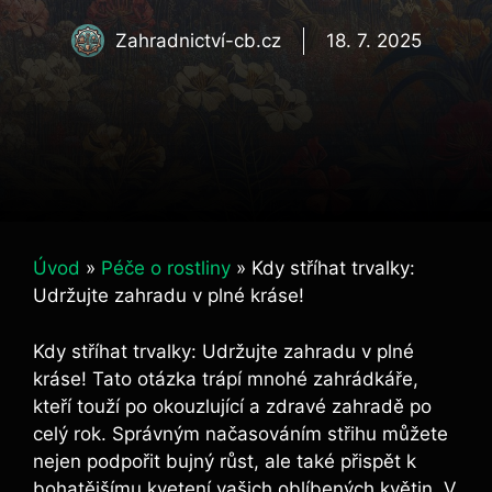
Zahradnictví-cb.cz
18. 7. 2025
Úvod
»
Péče o rostliny
»
Kdy stříhat trvalky:
Udržujte zahradu v plné kráse!
Kdy stříhat trvalky: Udržujte zahradu v plné
kráse! Tato otázka trápí mnohé zahrádkáře,
kteří touží po okouzlující a zdravé zahradě po
celý rok. Správným načasováním střihu můžete
nejen podpořit bujný růst, ale také přispět k
bohatějšímu kvetení vašich oblíbených květin. V