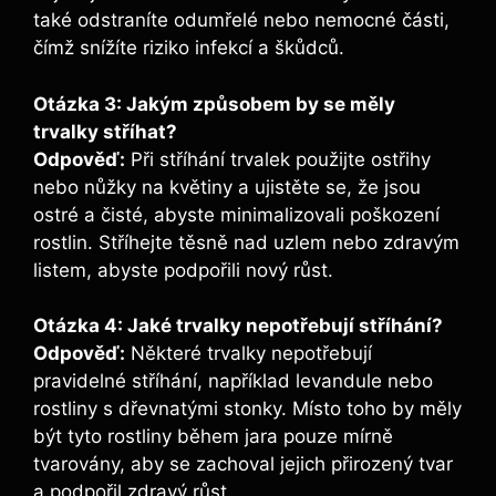
také odstraníte odumřelé nebo nemocné části,
čímž snížíte riziko infekcí a škůdců.
Otázka 3: Jakým způsobem by se měly
trvalky stříhat?
Odpověď:
Při stříhání trvalek použijte ostřihy
nebo nůžky na květiny a ujistěte se, že jsou
ostré a čisté, abyste minimalizovali poškození
rostlin. Stříhejte těsně nad uzlem nebo zdravým
listem, abyste podpořili nový růst.
Otázka 4: Jaké trvalky nepotřebují stříhání?
Odpověď:
Některé trvalky nepotřebují
pravidelné stříhání, například levandule nebo
rostliny s dřevnatými stonky. Místo toho by měly
být tyto rostliny během jara pouze mírně
tvarovány, aby se zachoval jejich přirozený tvar
a podpořil zdravý růst.