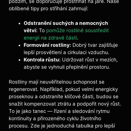
podzim, se doporučuje prostříhat na jaře. Naše
oblíbené tipy pro stříhání zahrnují:
Odstranění suchých a nemocných
větví:
To
pomůže rostlině soustředit
energii na zdravé části
.
Formování rostliny:
Dobrý tvar zajišťuje
lepší prosvětlení a cirkulaci vzduchu.
Kontrola růstu:
Udržovat růst v mezích,
abyste se vyhnuli přeplnění prostoru.
Rostliny mají neuvěřitelnou schopnost se
regenerovat. Například, pokud velmi energicky
proseknou a odstraníte klíčové části, budou se
snažit kompenzovat ztrátu a podpořit nový růst.
To je jako tanec — řízení a sledování rytmu
kontinuity a přirozeného cyklu životního
procesu. Zde je jednoduchá tabulka pro lepší