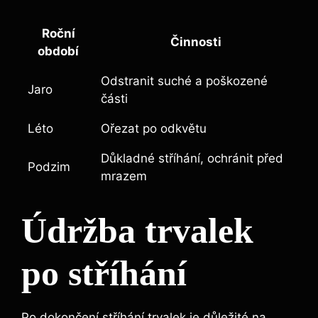
Roční
Činnosti
období
Odstranit suché a poškozené
Jaro
části
Léto
Ořezat po odkvětu
Důkladné stříhání, ochránit před
Podzim
mrazem
Údržba trvalek
po stříhání
Po dokončení stříhání trvalek je důležité na