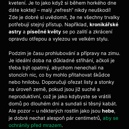
kvetení. Je to jako když si během horkého dne
dáte koktejl – malý „refresh“ nikdy neuškodí!
Zde je dobré si uvědomit, že ne všechny trvalky
potřebují stejný přístup. Například,
kronikářské
astry
a
písečné květy
se po zalití a zkrácení
opravdu otřepou a vylezou ve velkém stylu.
Podzim je času prohlubování a přípravy na zimu.
Je ideální doba na důkladné stříhání, ačkoli je
třeba být opatrný, abychom nenechali na
stoncích nic, co by mohlo přitahovat škůdce
nebo hnilobu. Doporučuji ořezat listy a stonky
na úroveň země, pokud jsou již suché a
neproduktivní, což je jako kdybyste se vrátili
domů po dlouhém dni a sundali si těsný kabát.
Ale pozor – u některých rostlin jako jsou
hebe
,
je dobré nechat alespoň pár centimetrů,
aby se
ochránily před mrazem
.