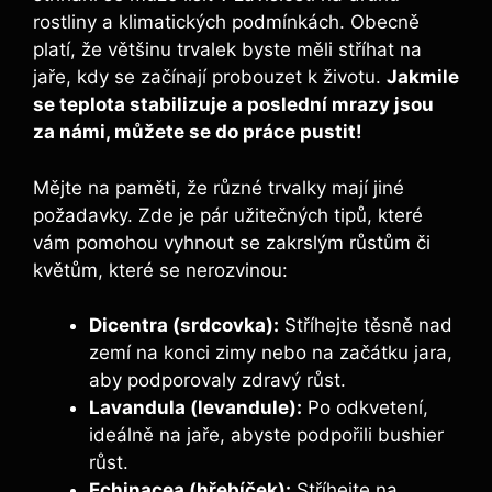
rostliny a klimatických podmínkách. Obecně
platí, že většinu trvalek byste měli stříhat na
jaře, kdy se začínají probouzet k životu.
Jakmile
se teplota stabilizuje a poslední mrazy jsou
za námi, můžete se do práce pustit!
Mějte na paměti, že různé trvalky mají jiné
požadavky. Zde je pár užitečných tipů, které
vám pomohou vyhnout se zakrslým růstům či
květům, které se nerozvinou:
Dicentra (srdcovka):
Stříhejte těsně nad
zemí na konci zimy nebo na začátku jara,
aby podporovaly zdravý růst.
Lavandula (levandule):
Po odkvetení,
ideálně na jaře, abyste podpořili bushier
růst.
Echinacea (hřebíček):
Stříhejte na