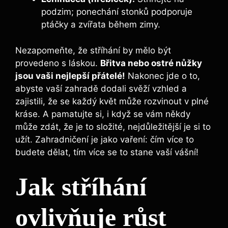
podzim; ponechání stonků podporuje
ptáčky a zvířata během zimy.
Nezapomeňte, že stříhání by mělo být
provedeno s láskou.
Břitva nebo ostré nůžky
jsou vaši nejlepší přátelé!
Nakonec jde o to,
abyste vaší zahradě dodali svěží vzhled a
zajistili, že se každý květ může rozvinout v plné
kráse. A pamatujte si, i když se vám někdy
může zdát, že je to složité, nejdůležitější je si to
užít. Zahradničení je jako vaření: čím více to
budete dělat, tím více se to stane vaší vášní!
Jak stříhání
ovlivňuje růst