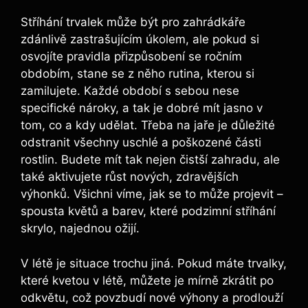
Stříhání trvalek může být pro zahrádkáře
zdánlivě zastrašujícím úkolem, ale pokud si
osvojíte pravidla přizpůsobení se ročním
obdobím, stane se z něho rutina, kterou si
zamilujete. Každé období s sebou nese
specifické nároky, a tak je dobré mít jasno v
tom, co a kdy udělat. Třeba na jaře je důležité
odstranit všechny uschlé a poškozené části
rostlin. Budete mít tak nejen čistší zahradu, ale
také aktivujete růst nových, zdravějších
výhonků. Všichni víme, jak se to může projevit –
spousta květů a barev, které podzimní stříhání
skrylo, najednou ožijí.
V létě je situace trochu jiná. Pokud máte trvalky,
které kvetou v létě, můžete je mírně zkrátit po
odkvětu, což povzbudí nové výhony a prodlouží