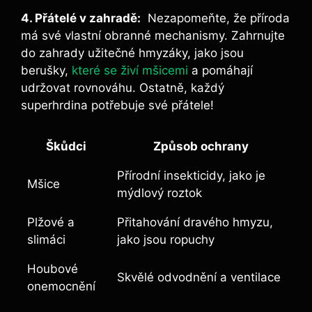
4. Přátelé v zahradě:
​ Nezapomeňte, že příroda
má ​své vlastní obranné ​mechanismy. ⁤Zahrnujte
do zahrady užitečné hmyzáky, jako jsou
berušky,
které se živí mšicemi
a pomáhají
udržovat rovnováhu. Ostatně, každý ​
superhrdina potřebuje své přátele!
Škůdci
Způsob ochrany
Přírodní insekticidy, jako je
Mšice
mýdlový roztok
Plžové a
Přitahování dravého hmyzu,
slimáci
jako jsou ropuchy
Houbové
Skvělé odvodnění⁢ a ventilace
onemocnění