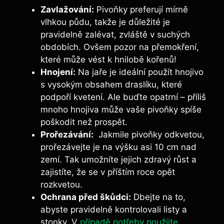
Zavlažování:
Pivoňky preferují mírně
vlhkou půdu, takže je důležité je
pravidelně ⁣zalévat, zvláště v suchých
obdobích. Ovšem ‍pozor na přemokření,
které může vést k hnilobě kořenů!
Hnojení:
Na jaře je ideální použít hnojivo
s vysokým obsahem draslíku, které
podpoří kvetení. Ale buďte opatrní ​– příliš
mnoho hnojiva může vaše pivoňky ‌spíše
poškodit než prospět.
Prořezávání:
‍ Jakmile pivoňky⁤ odkvetou,
prořezávejte je na výšku asi 10 cm nad
zemí.‌ Tak umožníte jejich zdravý růst⁤ a
zajistíte, že se v příštím ⁤roce opět
rozkvetou.
Ochrana před ⁣škůdci:
Dbejte na to,
abyste pravidelně ⁤kontrolovali⁢ listy a‍
stonky. ⁤V
případě potřeby použijte