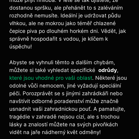
může přijít hniloba. V létě se tak ‍ujistěte, že
dostanou​ spršku, ale přehánět to s zaléváním
rozhodně nemusíte. Ideální je udržovat půdu
vlhkou, ale ne mokrou jako téměř chlazené
čepice piva po dlouhém horkém dni. Vědět, jak
správně hospodařit s vodou, je klíčem k
úspěchu!
Abyste se vyhnuli těmto a dalším ‍chybám,
můžete si také ​vyhledat specifické ​
odrůdy
,
které jsou vhodné pro vaši oblast
. Některé jsou
odolné vůči nemocem, jiné ‌vyžadují speciální
péči. Porozprávět se s jinými ⁤zahrádkáři nebo
navštívit odborné poradenství může značně
usnadnit vaši zahradnickou pouť. A ⁣pamatujte,
tragédie v zahradě nejsou cizí, ale s trochou
lásky a znalostí můžete na svých pivoňkách
vidět na jaře nádherný⁢ květ odměny!