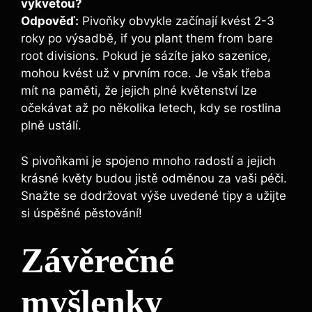
⁢vykvetou?
Odpověď:
Pivoňky obvykle začínají kvést 2-3
roky po výsadbě, if you plant them from bare
root divisions. Pokud je sázíte jako sazenice,
mohou‌ kvést už v prvním roce. Je však třeba
mít na paměti, že jejich plné květenství lze
očekávat až po ⁢několika⁣ letech, kdy se rostlina
plně ustálí.
S pivoňkami je spojeno mnoho radostí ⁢a jejich
krásné květy budou jistě odměnou za ⁤vaši péči.
‍Snažte se dodržovat výše uvedené tipy a užijte
si úspěšné pěstování!
Závěrečné
myšlenky