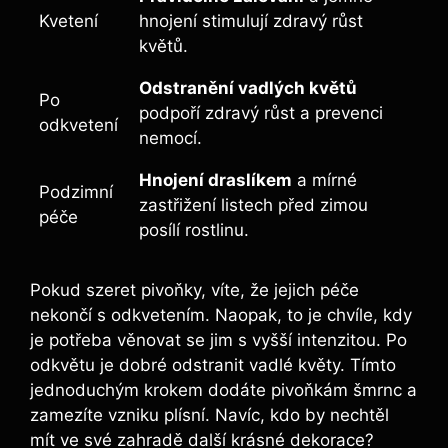
Kvetení
hnojení stimulují zdravý růst
‍květů.
Odstranění vadlých květů
Po
podpoří ⁣zdravý růst a prevenci
odkvetení
nemocí.
Hnojení draslíkem
a mírné
Podzimní
zastřižení listech před zimou
péče
posílí rostlinu.
Pokud ​szeret pivoňky, víte, že jejich péče
nekončí ⁤s ⁣odkvetením. Naopak, to je chvíle, kdy
je potřeba věnovat se jim s ⁣vyšší intenzitou. Po
odkvětu‌ je dobré odstranit vadlé květy. Tímto⁤
jednoduchým krokem dodáte pivoňkám šmrnc ​a
zamezíte⁣ vzniku plísní. Navíc, kdo by nechtěl
mít ve své zahradě další krásné dekorace?