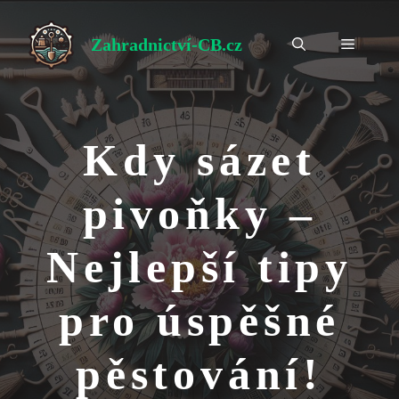
Přeskočit
na
Zahradnictví-CB.cz
Menu
obsah
Kdy sázet
pivoňky –
Nejlepší tipy
pro úspěšné
pěstování!