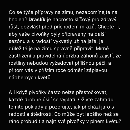
Co se týče přípravy​ na zimu, nezapomínejte na
⁤hnojení!
Draslík
je naprosto klíčový pro zdravý
růst, obzvlášť před příchodem​ mrazů. Chcete-li,
aby vaše pivoňky byly připraveny na další
sezónu a s radostí‌ vykvetly‌ už na jaře, je
důležité je na zimu správně připravit. Mírné
zastřižení‍ a ‍pravidelná údržba záhonů zajistí, že
rostliny nebudou vyžadovat přílišnou péči, a
přitom vás v příštím roce⁤ odmění‌ záplavou
nádherných květů. ⁤
A i když pivoňky často nelze přestočkovat,
každé drobné úsilí se vyplatí. Oživte zahradu‌
těmito poklady a​ pozorujte, jak přichází jaro s
radostí a štědrostí! Co může být lepšího než se
⁣ráno probudit a najít své pivoňky v plném květu?