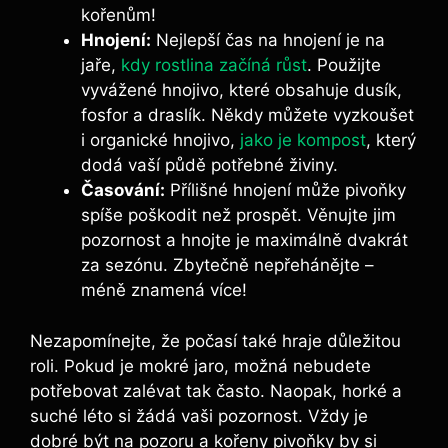
kořenům!
Hnojení:
Nejlepší čas na⁣ hnojení ‌je⁣ na‍
jaře,
kdy rostlina začíná růst
. Použijte
vyvážené hnojivo, které obsahuje​ dusík,
fosfor a draslík. Někdy můžete​ vyzkoušet
i organické hnojivo, ‍
jako je kompost
, který⁤
dodá vaší‌ půdě potřebné živiny.
Časování:
Přílišné hnojení může pivoňky
spíše poškodit než prospět. Věnujte jim
pozornost⁢ a hnojte je⁤ maximálně dvakrát⁤
za sezónu. Zbytečně nepřehánějte –
méně znamená více!
Nezapomínejte, že počasí také hraje důležitou
roli. Pokud⁤ je mokré jaro, možná ⁣nebudete
potřebovat zalévat tak často. Naopak, horké a
suché léto si žádá vaši pozornost. Vždy je
dobré⁤ být na ‌pozoru ​a kořeny pivoňky ‌by si