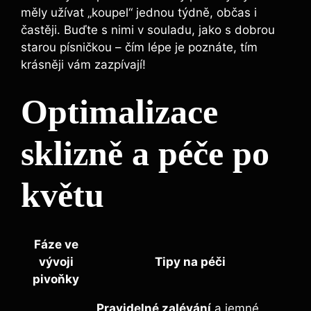
měly užívat „koupel“ jednou týdně, občas i
častěji. Buďte s nimi v souladu, jako s dobrou
starou písničkou – čím lépe je poznáte, tím
krásněji vám zazpívají!
Optimalizace
sklizně a péče⁤ po
květu
Fáze ve
vývoji
Tipy na péči
pivoňky
Pravidelné zalévání
a jemné ​