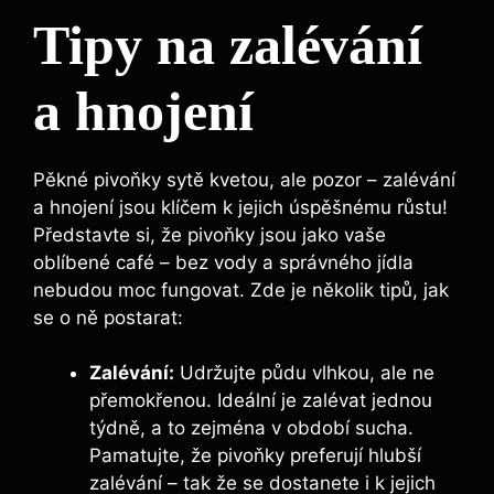
Tipy na zalévání
a hnojení
Pěkné pivoňky sytě kvetou, ​ale pozor – zalévání
a hnojení jsou klíčem k jejich úspěšnému růstu!
Představte si,‌ že‍ pivoňky​ jsou ⁣jako vaše
oblíbené café –​ bez vody a správného jídla
nebudou moc fungovat. Zde ‍je ⁤několik tipů,⁣ jak
se o ně postarat:
Zalévání:
Udržujte půdu vlhkou, ale ne
přemokřenou.⁢ Ideální⁤ je zalévat jednou
týdně, a to zejména v období sucha.
Pamatujte, že pivoňky preferují hlubší
zalévání⁢ – tak ​že se dostanete i ‍k jejich