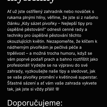
Ať už jste ostřílený zahradník ⁤nebo ‍nováček s
rukama plnými hlíny, věříme, že jste ⁤si z našeho
‍článku „Kdy sázet pivoňky – Nejlepší tipy pro
úspěšné pěstování!“ odnesli cenné rady a
techniky⁤ pro úspěšné pěstování ‌těchto
okouzlujících květin. Nezapomeňte, že klíčem k
nádherným pivoňkám​ je pečlivá péče a
trpělivost – ⁢a možná trocha humoru, když se⁣
vám⁢ poprvé podaří prach a bahno roztříštit jako
profesionál!⁣ Vydejte se​ na výpravu do své​
zahrady, vyzkoušejte ​naše tipy a sledovat, jak
se vaše pivoňky promění v květinové ‍superstar.
Šťastné sázení a ať vám ⁣vaše zahrada vykvete
tak, jak jste si vždy přáli! 🌸
Doporučujeme: