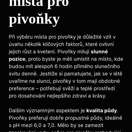
místa pro⁤
pivoňky
Při výběru místa pro pivoňky je důležité vzít v
úvahu několik klíčových faktorů, které ⁢ovlivní
jejich růst a kvetení. Pivoňky⁢ milují
slunné
pozice
, proto byste je měli umístit na místo, kde​
budou mít alespoň 6 hodin přímého slunečního
svitu denně. Jestliže ⁤si pamatujete, jak se v létě
uvaříme na​ slunci, pivoňky v tom mají obdobné
preference – potřebují svěží a teplé prostředí
pro dosahování nejlepšího ⁣zdraví a krásy.
Dalším ⁣významným ‍aspektem ‍je
kvalita půdy
.
⁤Pivoňky preferují dobře propustné půdy,⁢ ideálně
s pH mezi 6,0 a 7,0. Mělo by se zamezit