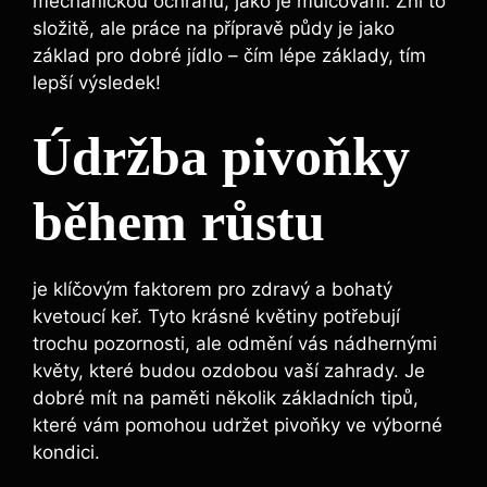
mechanickou ochranu, jako je mulčování.‌ Zní to
složitě, ⁣ale práce na přípravě‍ půdy‍ je jako
základ pro dobré⁤ jídlo – čím lépe základy, tím
lepší výsledek!
Údržba pivoňky
během růstu
je klíčovým faktorem pro zdravý a⁣ bohatý
kvetoucí keř. Tyto krásné květiny ‍potřebují
trochu pozornosti, ale​ odmění vás ‌nádhernými
květy, ⁢které budou ozdobou vaší zahrady. Je
dobré mít ⁣na paměti několik základních‌ tipů,
které vám⁤ pomohou udržet pivoňky ve ‍výborné
kondici.