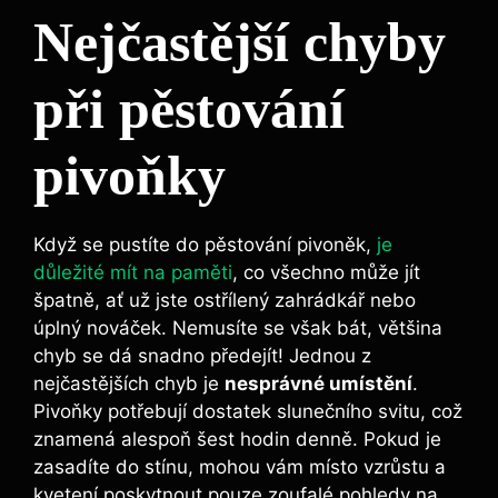
Nejčastější ⁤chyby
při pěstování
pivoňky
Když se pustíte do pěstování pivoněk,
je
důležité mít na paměti
, co všechno může jít
špatně, ať už jste ostřílený zahrádkář nebo
úplný nováček. Nemusíte se však bát, většina
chyb se dá snadno předejít! Jednou z
nejčastějších chyb je
nesprávné umístění
.
Pivoňky potřebují dostatek slunečního svitu, což⁣
znamená alespoň šest hodin denně. Pokud je
zasadíte ⁢do stínu, mohou ⁤vám ‌místo vzrůstu a
kvetení poskytnout pouze zoufalé pohledy‌ na