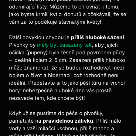
odumírající listy. Můžeme to přirovnat k tomu,
jako byste krmili kytici ‌donutů a očekávali, že se
vám za to poděkuje šťavnatými květy!
Další obvyklou chybou je
příliš hluboké sázení
.
Pivoňky‍ by⁢
měly být zasazeny tak
, aby jejich
očíčka​ (pupeny) byla těsně pod povrchem půdy
– ideálně kolem 2-5 cm.⁢ Zasazení příliš hluboko
může znamenat, že se budou rozhodovat mezi
bojem o život a hibernací, což rozhodně není
ideální. Představte si to jako pěší túru na vrchol
⁣hory: nebezpečně ‍hluboké dno vás prostě
nezavede tam, kde chcete být!
Když už se pustíme‍ do péče o pivoňky,
pamatujte na
pravidelnou zálivku
. Příliš málo
⁣vody a vaši miláčci uschnou, příliš mnoho a