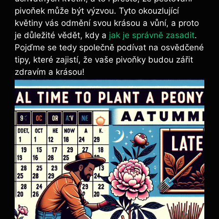
pivoňek může být ⁢výzvou. Tyto okouzlující
květiny ​vás odmění svou krásou a vůní, a proto
‌je důležité vědět, kdy a
jak je správně zasadit
.
Pojďme se tedy⁤ společně podívat na osvědčené
tipy, které zajistí, že vaše pivoňky budou zářit
zdravím ​a krásou!