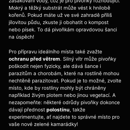
zasakování vody, což je pro⁣ pivoňky rozhodující.
Mokrý a těžký substrát může vést k hnilobě
kořenů. ​Pokud máte už ve své zahradě​ příliš
jílovitou půdu, zkuste ji obohatit o kompost
nebo písek. To dá pivoňkám opravdovou šanci
na ‍úspěch!
Pro přípravu ideálního místa také zvažte
ochranu před větrem
. Silný vítr může pivoňky
poškodit nejen fyzicky, ale dává šance i
parazitům a chorobám, které na rostlině⁤ mohou
nechtěně parazitovat. Pokud ​je to možné, zvolte⁣
místo, kde by rostliny mohly být ⁢chráněny
⁢například živým plotem nebo jinou vegetací. ‌A
nezapomeňte: některé odrůdy pivoňky dokonce
dávají přednost‌
polostínu
, takže
experimentujte, ať najdete to správné⁤ místo pro
vaše nové zelené kamarádky!