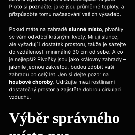
Proto ⁣si poznačte, jaké⁤ jsou průměrné teploty, a
přizpůsobte tomu​ načasování vašich výsadeb.
Pokud máte na ‍zahradě
slunné místo
, pivoňky
se vám odvděčí krásnými květy. Milují slunce,
ale vyžadují⁣ i ‌dostatek prostoru, takže​ je sázejte
do vzdálenosti⁤ minimálně 30⁣ cm ⁣od sebe. A co
je nejlepší? Pivoňky jsou jako královny zahrady –
jakmile jednou zakvetou, budou zdobit vaši ​
zahradu po ‌celý let. Jen si dejte pozor na
houbové choroby
. Udržujte mezi rostlinami
dostatečný ⁣prostor a zajistěte dobrou cirkulaci
vzduchu.
Výběr správného