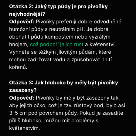
Otázka 2: Jaký⁣ typ půdy‌ je pro pivoňky
nejvhodnější?
Odpověď:
Pivoňky preferují ⁣dobře odvodněné,
humózní půdy s neutrálním pH. Je dobré
obohatit půdu kompostem nebo vyzrálým
hnojem,
což podpoří jejich růst
a květenství.
Vyhněte se těžkým jílovitým půdám, které
mohou zadržovat vodu a způsobovat hnití
kořenů.
Otázka 3: Jak hluboko by⁢ měly být pivoňky
zasazeny?
Odpověď:
Pivoňky by měly být zasazeny tak,
aby jejich očko,⁤ což je tzv. růstový bod, bylo asi
3-5 cm pod povrchem půdy. Pokud je zasadíte
příliš hluboko, můžou⁤ mít⁣ problémy s⁢
květenstvím.