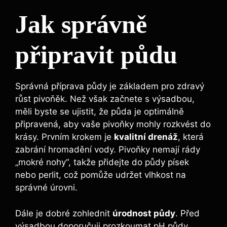
Jak správně
připravit půdu
Správná příprava půdy je základem‍ pro zdravý
růst pivoňěk. Než však začnete s‌ výsadbou,
měli ​byste se ujistit, že půda je optimálně
připravená, aby vaše pivoňky mohly rozkvést‍ do
krásy. Prvním krokem je
kvalitní drenáž
, která
zabrání‌ hromadění vody.⁤ Pivoňky nemají rády
⁢„mokré nohy“, takže přidejte do půdy písek
nebo ‍perlit,⁤ což ​pomůže udržet vlhkost na
správné úrovni.
Dále je dobré zohlednit
úrodnost půdy
. Před
⁢výsadbou⁣ doporučuji prozkoumat pH půdy.