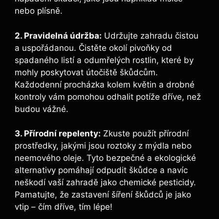
nebo⁤ plísně.
2. Pravidelná údržba:
Udržujte ‍zahradu čistou‍
a uspořádanou. Čistěte okolí pivoňky od
spadaného listí a odumřelých rostlin, které by
mohly poskytovat útočiště škůdcům.
Každodenní procházka kolem květin a drobné
kontroly vám pomohou odhalit potíže dříve, než
budou vážné.
3. Přírodní repelenty:
Zkuste použít přírodní
prostředky, jakými jsou roztoky z mýdla⁤ nebo
neemového oleje. Tyto bezpečné a ekologické
alternativy pomáhají odpudit škůdce ‌a navíc
neškodí vaší‍ zahradě jako chemické pesticidy.
Pamatujte, že zastavení šíření škůdců je jako
vtip – čím dříve, ​tím lépe!