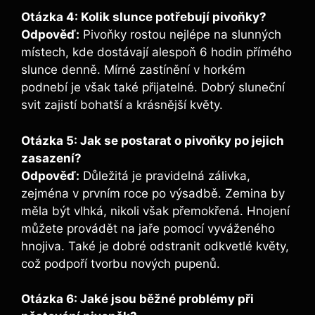
Otázka 4: Kolik slunce potřebují pivoňky?
Odpověď:
Pivoňky rostou nejlépe na slunných
místech, kde dostávají alespoň 6 hodin přímého
slunce denně. Mírné⁣ zastínění v⁤ horkém
podnebí je⁣ však také ⁣přijatelné. Dobrý sluneční
svit zajistí bohatší ‌a krásnější ‍květy.
Otázka 5: Jak se ⁣postarat ‌o pivoňky po jejich
zasazení?
Odpověď:
Důležitá je pravidelná zálivka,
‍zejména v prvním roce po ​výsadbě. Zemina by⁢
měla být ‍vlhká, ⁤nikoli⁢ však přemokřená. Hnojení
můžete provádět na jaře⁣ pomocí vyváženého
hnojiva. Také ⁤je dobré‍ odstranit ‌odkvetlé květy,
což podpoří tvorbu nových pupenů.
Otázka 6: Jaké jsou běžné​ problémy při