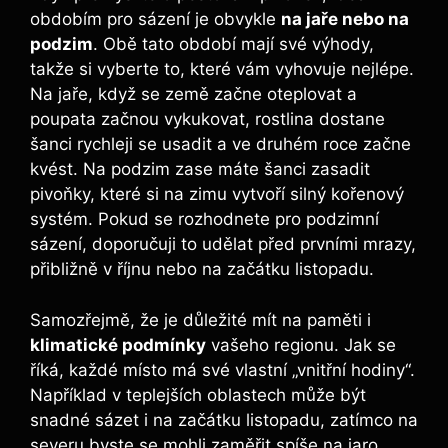
obdobím pro sázení ‌je obvykle
na jaře nebo na
podzim
. Obě tato období mají své výhody,
takže⁣ si vyberte to, které⁤ vám vyhovuje ​nejlépe.
⁣Na jaře,‌ když se země⁢ začne oteplovat ⁢a
poupata začnou vykukovat, rostlina dostane
šanci rychleji se usadit a ve druhém roce⁢ začne
kvést. Na podzim ⁤zase máte šanci ‍zasadit
⁣pivoňky, které si na ‌zimu vytvoří silný kořenový
systém. Pokud se rozhodnete pro‌ podzimní
sázení, doporučuji to ‍udělat‌ před prvními mrazy,
přibližně v říjnu nebo na začátku listopadu.
Samozřejmě, že je důležité ⁤mít na paměti i
klimatické podmínky
⁢vašeho regionu.‍ Jak se
říká, každé místo má své vlastní „vnitřní hodiny“.‍
Například v teplejších oblastech může být
snadné ⁣sázet i na začátku ‍listopadu, zatímco na
severu byste se mohli zaměřit spíše​ na jaro.