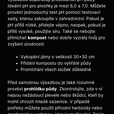
Ideální ⁢pH pro pivoňky je⁢ mezi 6,0 a 7,0. Můžete
⁢provést jednoduchý test pH pomocí testovací
sady, kterou zakoupíte v zahradnictví. Pokud je
pH příliš nízké, přidejte vápno; naopak, pokud je
příliš vysoké, použijte síru. Také se nebojte
přimíchat
kompost
nebo dobře vyzrálý hnůj pro
zvýšení úrodnosti:
Vykopání jámy ⁤o velikosti 30×30 cm
Přidání kompostu do vyhřáté půdy
Promíchání všech složek důkladně
Před samotnou výsadbou je také rozumné
provést
prohlídku půdy
. Zkontrolujte, zda v ní
nejsou nežádoucí plevele nebo škůdci, kteří ⁢by
mohli ohrozit‍ mladé sazenice. V případě
‍potřeby můžete použít přírodní herbicidy nebo‍