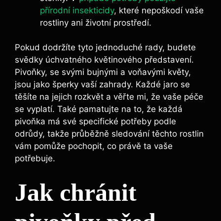
přírodní insekticidy
, které nepoškodí vaše
rostliny ani‍ životní‌ prostředí.
Pokud dodržíte tyto jednoduché rady, budete
svědky úchvatného⁣ květinového představení.
Pivoňky, se⁢ svými bujnými a​ voňavými květy,
jsou jako​ šperky vaší zahrady. Každé ⁢jaro ⁤se
těšíte na jejich rozkvět a věřte mi, že vaše ⁤péče
se vyplatí. Také pamatujte ‌na to, že každá
pivoňka má své specifické potřeby ⁢podle
odrůdy, takže průběžně sledování ⁣těchto rostlin
vám pomůže​ pochopit, co právě ta vaše
potřebuje.
Jak ⁣chránit