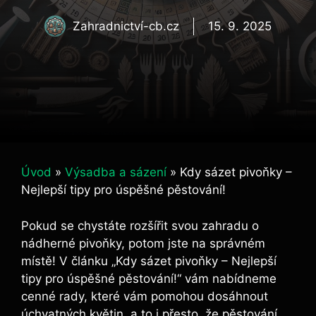
Zahradnictví-cb.cz
15. 9. 2025
Úvod
»
Výsadba a sázení
»
Kdy sázet pivoňky –
Nejlepší tipy pro úspěšné pěstování!
Pokud ⁣se chystáte rozšířit svou zahradu o
nádherné pivoňky, potom jste ⁣na správném
místě! V článku „Kdy sázet pivoňky ⁢– Nejlepší
tipy pro ⁢úspěšné pěstování!“ vám nabídneme
cenné rady, které vám pomohou dosáhnout
úchvatných ⁣květin, a‍ to i přesto, že ⁣pěstování