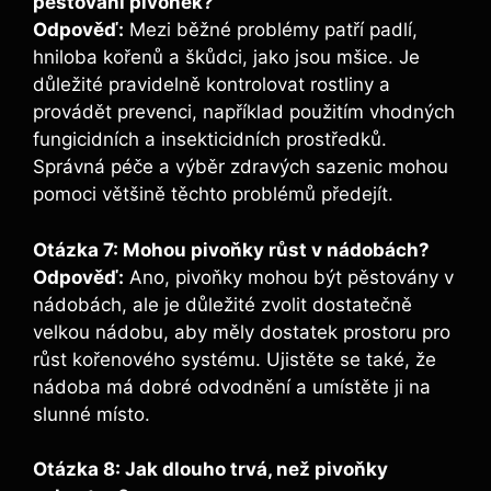
pěstování pivoněk?
Odpověď:
Mezi běžné problémy patří padlí,
hniloba kořenů a škůdci, ​jako jsou mšice. Je
⁣důležité pravidelně kontrolovat rostliny a
provádět prevenci, například použitím vhodných
fungicidních a insekticidních prostředků.
Správná péče a výběr zdravých⁤ sazenic ⁣mohou
pomoci většině těchto problémů předejít.
Otázka 7: Mohou pivoňky růst v nádobách?
Odpověď:
Ano, pivoňky mohou být pěstovány v
nádobách, ale je důležité zvolit ‍dostatečně
velkou nádobu, aby měly dostatek prostoru pro
růst kořenového systému. Ujistěte se také, že
‍nádoba má dobré odvodnění ⁢a umístěte ji⁣ na
slunné místo.
Otázka 8: Jak ​dlouho trvá, než pivoňky