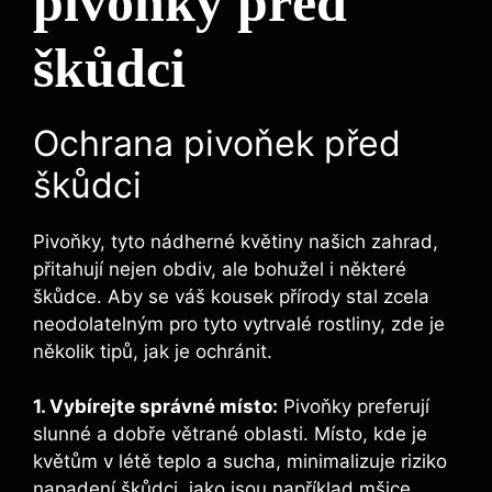
pivoňky před
škůdci
Ochrana pivoňek ​před
škůdci
Pivoňky, tyto nádherné květiny našich zahrad,
přitahují nejen obdiv, ale bohužel i některé​
škůdce. Aby se váš kousek přírody ⁤stal zcela
neodolatelným pro tyto vytrvalé rostliny, zde⁢ je
několik tipů, jak je ochránit.
1. Vybírejte správné místo:
Pivoňky preferují
slunné a dobře větrané oblasti. Místo, kde ‌je
květům v létě teplo a​ sucha, minimalizuje riziko
napadení škůdci, jako jsou například mšice