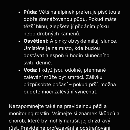
Půda:
Většina alpinek preferuje písčitou a
dobře drenážovanou půdu. Pokud máte
těžší hlínu, zlepšete jí přidáním písku
nebo drobných kamenů.
Osvětlení:
Alpinky obvykle milují slunce.
Umístěte je na místo, kde budou
dostávat alespoň 6 hodin slunečního
svitu denně.
Voda:
I když jsou odolné, přehnané
zalévání může být smrtící. Zálivku
přizpůsobte počasí – pokud prší, možná
budete moci zalévání vynechat.
Nezapomínejte také na pravidelnou péči a
monitoring rostlin. Všímejte si známek škůdců a
chorob, které by mohly narušit jejich zdravý
růst. Pravidelné prořezávání a odstraňování