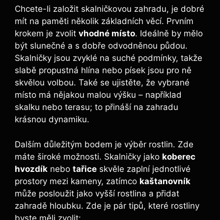
Chcete-li založit skalničkovou zahradu, je dobré
mít na paměti několik základních věcí. Prvním
krokem je zvolit
vhodné místo
. Ideálně by mělo
být slunečné a s dobře odvodněnou půdou.
Skalničky jsou zvyklé na suché podmínky, takže
slabě propustná hlína nebo písek jsou pro ně
skvělou volbou. Také se ujistěte, že vybrané
místo má nějakou malou výšku – například
skalku nebo terasu; to přináší na zahradu
krásnou dynamiku.
Dalším důležitým bodem je výběr rostlin. Zde
máte široké možnosti. Skalničky jako
koberec
hvozdík
nebo
tařice
skvěle zaplní jednotlivé
prostory mezi kameny, zatímco
kaštanovník
může posloužit jako vyšší rostlina a přidat
zahradě hloubku. Zde je pár tipů, které rostliny
byste měli zvolit: