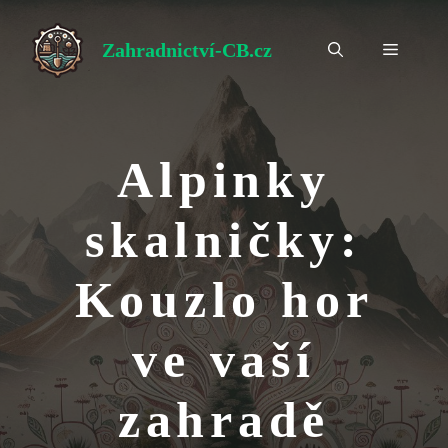
Přeskočit
na
Zahradnictví-CB.cz
Menu
obsah
Alpinky
skalničky:
Kouzlo hor
ve vaší
zahradě