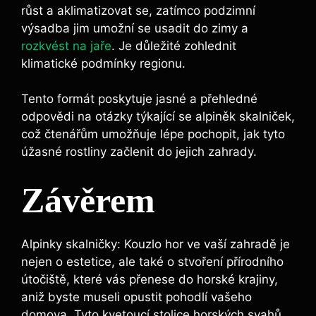
růst a aklimatizovat se, zatímco podzimní
výsadba jim umožní se usadit do zimy a
rozkvést na jaře
. Je důležité zohlednit
klimatické podmínky regionu.
Tento formát poskytuje jasné a přehledné
odpovědi na otázky týkající se alpiněk skalniček,
což čtenářům umožňuje lépe pochopit, jak tyto
úžasné rostliny začlenit do jejich zahrady.
Závěrem
Alpinky skalničky: Kouzlo hor ve vaší zahradě je
nejen o estetice, ale také o stvoření přírodního
útočiště, které vás přenese do horské krajiny,
aniž byste museli opustit pohodlí vašeho
domova. Tyto kvetoucí stolice horských svahů