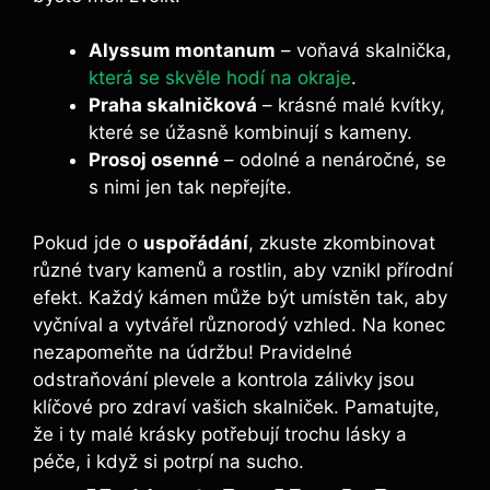
Alyssum montanum
– voňavá skalnička,
která se skvěle hodí na okraje
.
Praha skalničková
– krásné malé kvítky,
které se úžasně kombinují s kameny.
Prosoj osenné
– odolné a nenáročné, se
s nimi jen tak nepřejíte.
Pokud jde o
uspořádání
, zkuste zkombinovat
různé tvary kamenů a rostlin, aby vznikl přírodní
efekt. Každý kámen může být umístěn tak, aby
vyčníval a vytvářel různorodý vzhled. Na konec
nezapomeňte na údržbu! Pravidelné
odstraňování plevele a kontrola zálivky jsou
klíčové pro zdraví vašich skalniček. Pamatujte,
že i ty malé krásky potřebují trochu lásky a
péče, i když si potrpí na sucho.