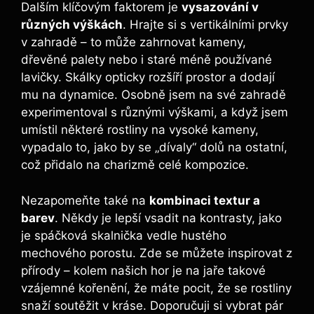
Dalším klíčovým faktorem je
vysazování v
různých výškách
. Hrajte si s vertikálními prvky
v zahradě – to může zahrnovat kameny,
dřevěné palety nebo i staré méně používané
lavičky. Skálky opticky rozšíří prostor a dodají
mu na dynamice. Osobně jsem na své zahradě
experimentoval s různými výškami, a když jsem
umístil některé rostliny na vysoké kameny,
vypadalo to, jako by se „dívaly“ dolů na ostatní,
což přidalo na charizmě celé kompozice.
Nezapomeňte také na
kombinaci textur a
barev
. Někdy je lepší vsadit na kontrasty, jako
je spáčková skalnička vedle hustého
mechového porostu. Zde se můžete inspirovat z
přírody – kolem našich hor je na jaře takové
vzájemné kořenění, že máte pocit, že se rostliny
snaží soutěžit v kráse. Doporučuji si vybrat pár