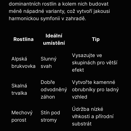
dominantních rostlin a kolem nich budovat
méně nápadné varianty, což vytvoří jakousi
harmonickou symfonii v zahradě.
Ideální
Rostlina
Tip
umístění
Vysazujte ve
Alpská
Slunný
skupinách pro větší
brukvovka
svah
efekt
Dobře
Vytvořte kamenné
Skalná
odvodněný
obrubníky pro ladný
trvalka
záhon
vzhled
Údržba nízké
Mechový
Stín pod
vlhkosti a přírodní
porost
stromy
substrát