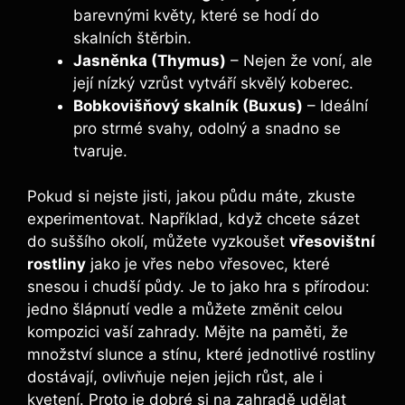
barevnými květy, které se hodí do
skalních štěrbin.
Jasněnka (Thymus)
– Nejen že voní, ale
její nízký vzrůst vytváří skvělý koberec.
Bobkovišňový skalník (Buxus)
– Ideální
pro strmé svahy, odolný a snadno se
tvaruje.
Pokud si nejste jisti, jakou půdu máte, zkuste
experimentovat. Například, když chcete sázet
do suššího okolí, můžete vyzkoušet
vřesovištní
rostliny
jako je vřes nebo vřesovec, které
snesou i chudší půdy. Je to jako hra s přírodou:
jedno šlápnutí vedle a můžete změnit celou
kompozici vaší zahrady. Mějte na paměti, že
množství slunce a stínu, které jednotlivé rostliny
dostávají, ovlivňuje nejen jejich růst, ale i
kvetení. Proto je dobré si na zahradě udělat