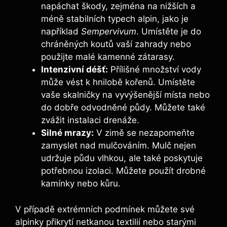
napáchat škody, zejména na nižších a
méně stabilních typech alpin, jako je
například
Sempervivum
. Umístěte je do
chráněných koutů vaší zahrady nebo
použijte malé kamenné zátarasy.
Intenzivní déšť:
Přílišné množství vody
může vést k hnilobě kořenů. Umístěte
vaše skalničky na vyvýšenější místa nebo
do dobře odvodněné půdy. Můžete také
zvážit instalaci drenáže.
Silné mrazy:
V zimě se nezapomeňte
zamyslet nad mulčováním. Mulč nejen
udržuje půdu vlhkou, ale také poskytuje
potřebnou izolaci. Můžete použít drobné
kamínky nebo kůru.
V případě extrémních podmínek můžete své
alpinky přikrytí netkanou textilií nebo starými