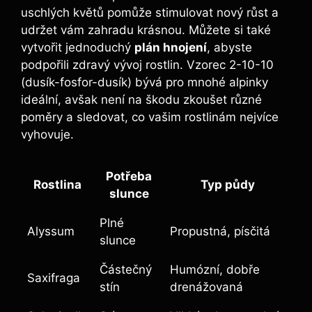
uschlých květů pomůže stimulovat nový růst a
udržet vám zahradu krásnou. Můžete si také
vytvořit jednoduchý
plán hnojení
, abyste
podpořili zdravý vývoj rostlin. Vzorec 2-10-10
(dusík-fosfor-dusík) bývá pro mnohé alpinky
ideální, avšak není na škodu zkoušet různé
poměry a sledovat, co vašim rostlinám nejvíce
vyhovuje.
Potřeba
Rostlina
Typ půdy
slunce
Plné
Alyssum
Propustná, písčitá
slunce
Částečný
Humózní, dobře
Saxifraga
stín
drenážovaná