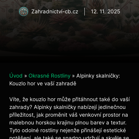
Zahradnictví-cb.cz
12. 11. 2025
Úvod
»
Okrasné Rostliny
»
Alpinky skalničky:
Kouzlo hor ve vaší zahradě
Víte, že kouzlo hor může přitáhnout také do vaší
zahrady? Alpinky skalničky nabízejí jedinečnou
příležitost, jak proměnit váš venkovní prostor na
malebnou horskou krajinu plnou barev a textur.
Tyto odolné rostliny nejenže přinášejí estetické
potěšení, ale také se snadno udržují a skvěle se