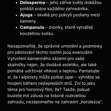
Delosperma
– jeho zářivé květy dokážou
potěšit srdce každého zahradníka.
Ajuga
– skvělá pro pokrytí podlahy mezi
kameny.
Campanula
– zvonky, které vytvářejí
kouzelnou kulisu.
Nezapomeňte, že správné umístění a podmínky
pro pěstování těchto rostlin jsou esenciální.
Vytvoření kamenného zázemí pro vaše
skalničky nejen, že dodává estetiku, ale také
pomáhá udržovat vlhkost a teplotu. Pamatujte
si, že i alpinisty může potkat úpal – vyhněte se
hnojení během nejteplejších dnů. Zní to jako
téma pro hororový film, že? Takže, pokud
budete mít zálusk na krásně rozkvetlou
zahradu, nezapomeňte na zahradní „horolezce“.