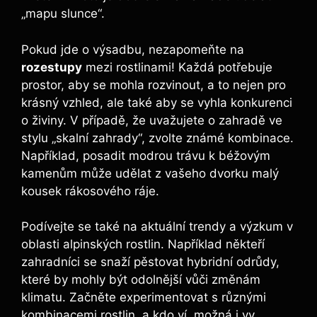
„mapu slunce“.
Pokud jde o výsadbu, nezapomeňte na
rozestupy
mezi rostlinami! Každá potřebuje
prostor, aby se mohla rozvinout, a to nejen pro
krásný vzhled, ale také aby se vyhla konkurenci
o živiny. V případě, že uvažujete o zahradě ve
stylu „skalní zahrady“, zvolte známé kombinace.
Například, posadit modrou trávu k béžovým
kamenům může udělat z vašeho dvorku malý
kousek rákosového ráje.
Podívejte se také na aktuální trendy a výzkum v
oblasti alpinských rostlin. Například někteří
zahradníci se snaží pěstovat hybridní odrůdy,
které by mohly být odolnější vůči změnám
klimatu. Začněte experimentovat s různými
kombinacemi rostlin, a kdo ví, možná i vy