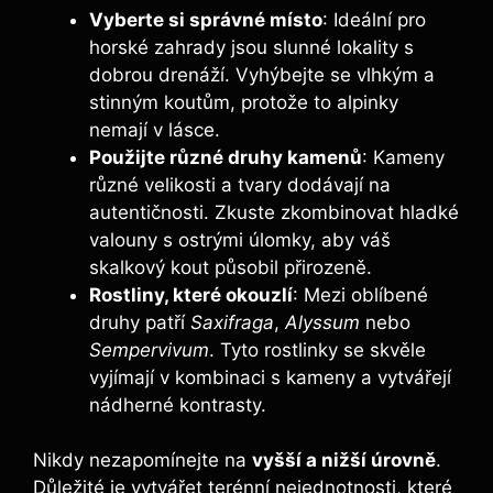
Vyberte si správné místo
: Ideální pro
horské zahrady jsou slunné lokality s
dobrou drenáží. Vyhýbejte se vlhkým a
stinným koutům, protože to alpinky
nemají v lásce.
Použijte různé druhy kamenů
: Kameny
různé velikosti a tvary dodávají na
autentičnosti. Zkuste zkombinovat hladké
valouny s ostrými úlomky, aby váš
skalkový kout působil přirozeně.
Rostliny, které okouzlí
: Mezi oblíbené
druhy patří
Saxifraga
,
Alyssum
nebo
Sempervivum
. Tyto rostlinky se skvěle
vyjímají v kombinaci s kameny a vytvářejí
nádherné kontrasty.
Nikdy nezapomínejte na
vyšší a nižší úrovně
.
Důležité je vytvářet terénní nejednotnosti, které