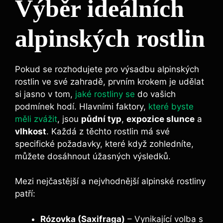
Výběr ideálních
alpinských rostlin
Pokud se rozhodujete pro výsadbu alpinských
rostlin ve své zahradě, prvním krokem je udělat
si jasno v tom,
jaké rostliny se
do vašich
podmínek hodí. Hlavními faktory,
které byste
měli zvážit
, jsou
půdní typ
,
expozice slunce
a
vlhkost
. Každá z těchto rostlin má své
specifické požadavky, které když zohledníte,
můžete dosáhnout úžasných výsledků.
Mezi nejčastější a nejvhodnější alpinské rostliny
patří:
Rózovka (Saxifraga)
– Vynikající volba s