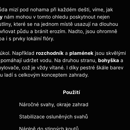
půda mizí pod nohama při každém dešti, víme, jak
ky
nám mohou v tomto ohledu poskytnout nejen
ostliny, které se na jednom místě usazují na dlouhou
vňovat půdu a bránit erozím. Nadto, jsou ohromně
i s prvky lokální flóry.
 úkol. Například
rozchodník
a
plamének
jsou skvělými
y a pomáhají udržet vodu. Na druhou stranu,
bohyška
a
pylovače, což je vždy vítané. I díky pestré škále barev
 mu ladí s celkovým konceptem zahrady.
Použití
Náročné svahy, okraje zahrad
Stabilizace osluněných svahů
Náplně do stinných koutů