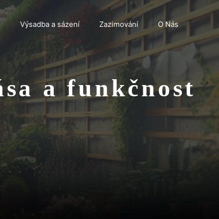
n
Výsadba a sázení
Zazimování
O Nás
ása a funkčnost