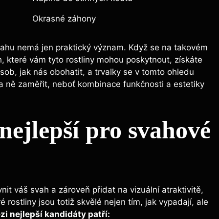
Okrasné záhony
 svahu nemá jen praktický význam. Když se na takovém
, které vám tyto rostliny mohou poskytnout, získáte
ůsob, jak nás obohatit, a trvalky se v tomto ohledu
 na ně zaměřit, neboť kombinace funkčnosti a estetiky
 nejlepší pro svahové
it váš svah a zároveň přidat na vizuální atraktivitě,
ostliny jsou totiž skvělé nejen tím, jak vypadají, ale
i nejlepší kandidáty patří: