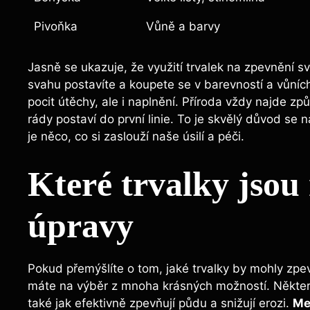
Pivoňka
Vůně a barvy
Jasně se ukazuje, že využití trvalek na zpevnění
svahu postavíte a koupete se v barevností a vůních
pocit útěchy, ale i naplnění. Příroda vždy najde zp
rády postaví do první linie. To je skvělý důvod se
je něco, co si zaslouží naše úsilí a péči.
Které trvalky jsou
úpravy
Pokud přemýšlíte o tom, jaké trvalky by mohly zpevn
máte na výběr z mnoha krásných možností. Některé r
také jak efektivně zpevňují půdu a snižují erozi.
Mez