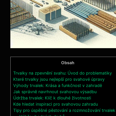
Obsah
Trvalky na zpevnění svahu: Úvod do problematiky
Které trvalky jsou nejlepší pro svahové úpravy
Výhody trvalek: Krása a funkčnost v zahradě
Jak správně navrhnout svahovou výsadbu
Údržba trvalek: Klíč k dlouhé životnosti
Kde hledat inspiraci pro svahovou zahradu
Tipy pro úspěšné pěstování a rozmnožování trvalek