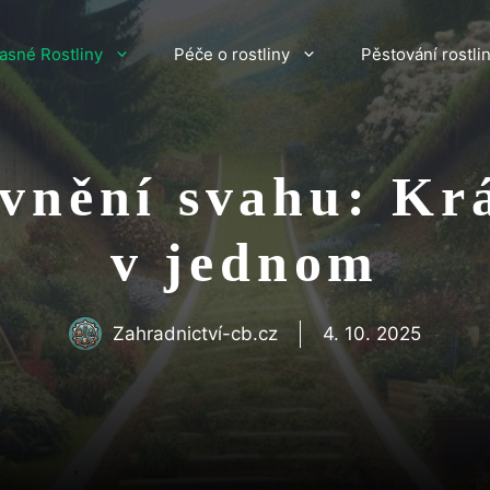
asné Rostliny
Péče o rostliny
Pěstování rostli
vnění svahu: Kr
v jednom
Zahradnictví-cb.cz
4. 10. 2025