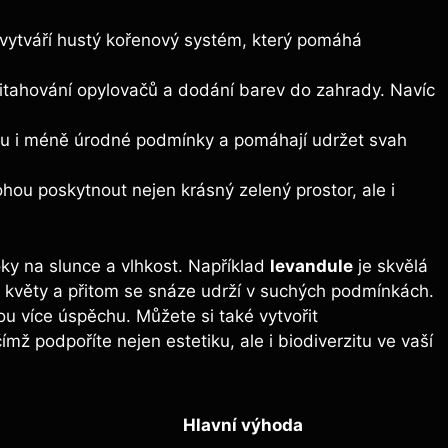
 vytváří hustý kořenový systém, který pomáhá
řitahování opylovačů a dodání barev do zahrady. Navíc
sou i méně úrodné podmínky a pomáhají udržet svah
ou poskytnout nejen krásný zelený prostor, ale i
roky na slunce a vlhkost. Například
levandule
je skvělá
é květy a přitom se snáze udrží v suchých podmínkách.
ou více úspěchu. Můžete si také vytvořit
ž podpoříte nejen estetiku, ale i biodiverzitu ve vaší
Hlavní výhoda