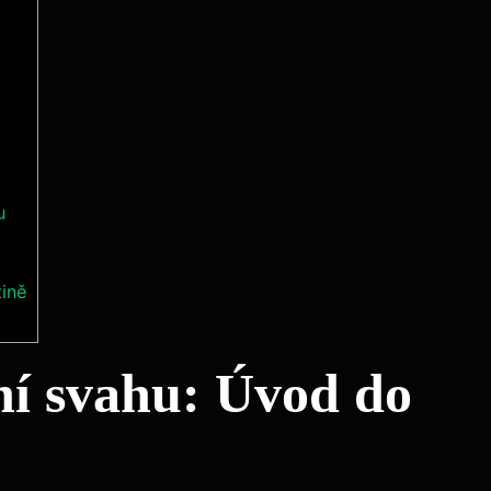
u
tině
ní svahu: Úvod do