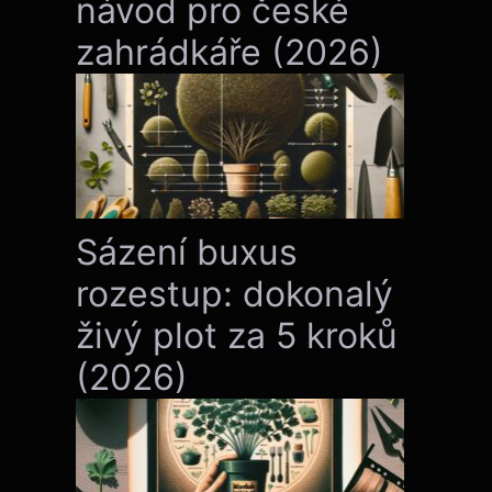
návod pro české
zahrádkáře (2026)
Sázení buxus
rozestup: dokonalý
živý plot za 5 kroků
(2026)