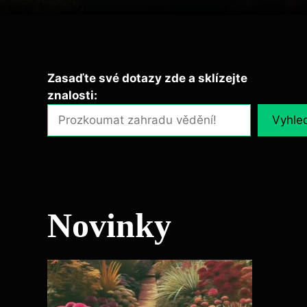
Zasaďte své dotazy zde a sklízejte
znalosti:
Vyhle
Novinky