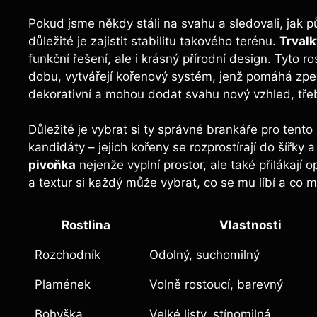
Pokud jsme někdy stáli na svahu a sledovali, jak 
důležité je zajistit stabilitu takového terénu.
Trval
funkční řešení, ale i krásný přírodní design. Tyto r
dobu, vytvářejí kořenový systém, jenž pomáhá zpe
dekorativní a mohou dodat svahu nový vzhled, třeba 
Důležité je vybrat si ty správné brankáře pro tento
kandidáty – jejich kořeny se rozprostírají do šířk
pivoňka
nejenže vyplní prostor, ale také přilákají o
a textur si každý může vybrat, co se mu líbí a co
Rostlina
Vlastnosti
Rozchodník
Odolný, suchomilný
Plamének
Volně rostoucí, barevný
Bohyška
Velké listy, stínomilná