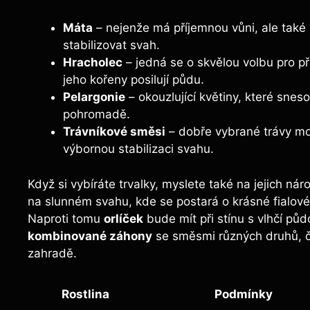
Máta
– nejenže má příjemnou vůni, ale také
stabilizovat svah.
Hracholec
– jedná se o skvělou volbu pro p
jeho kořeny posilují půdu.
Pelargonie
– okouzlující květiny, které sne
pohromadě.
Trávníkové směsi
– dobře vybrané trávy moh
výbornou stabilizaci svahu.
Když si vybíráte trvalky, myslete také na jejich ná
na slunném svahu, kde se postará o krásné fialov
Naproti tomu
orlíček
bude mít při stínu s vlhčí půd
kombinované záhony
se směsmi různých druhů, čím
zahradě.
Rostlina
Podmínky