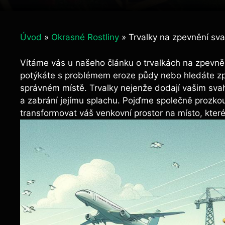
Úvod
»
Okrasné Rostliny
»
Trvalky na zpevnění sv
Vítáme vás u našeho článku o trvalkách na zpevně
potýkáte s problémem eroze půdy nebo hledáte způ
správném místě. Trvalky nejenže dodají vašim sva
a zabrání jejímu splachu. Pojďme společně prozko
transformovat váš venkovní prostor na místo, které 