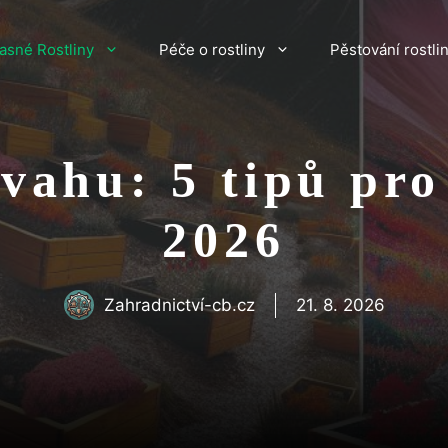
asné Rostliny
Péče o rostliny
Pěstování rostli
svahu: 5 tipů pro
2026
Zahradnictví-cb.cz
21. 8. 2026