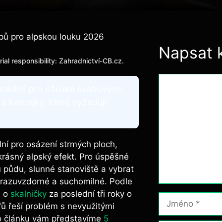
ipů pro alpskou louku 2026
Napsat 
orial responsibility: Zahradnictví-CB.cz.
Komentář
ideální pro oživení svahových
 a Kamejky, které vyžadují
ální pro osázení strmých ploch,
 krásný alpský efekt. Pro úspěšné
u půdu, slunné stanoviště a vybrat
 mrazuvzdorné a suchomilné. Podle
m o
skalničky
za poslední tři roky o
Jméno
ů řeší problém s nevyužitými
to článku vám představíme
5