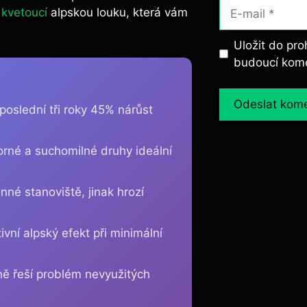
E-
v
kvetoucí
alpskou louku, která vám
mail
Uložit do pr
budoucí kom
oslední tři roky 45% nárůst
rné a suchomilné druhy ideální
né stanoviště, jinak hrozí
ivní alpský efekt při minimální
ně řeší problém nevyužitých