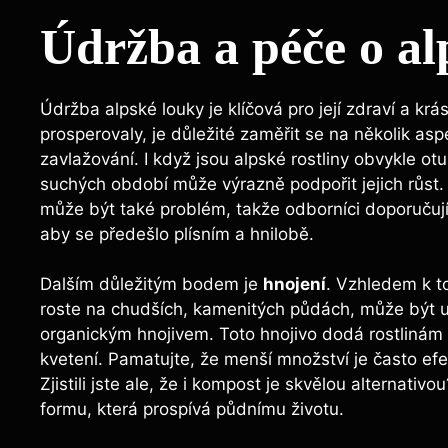
Údržba a péče o a
Údržba alpské louky je klíčová pro její zdraví a krá
prosperovaly, je důležité zaměřit se na několik a
zavlažování. I když jsou alpské rostliny obvykle ot
suchých období může výrazně podpořit jejich růst. 
může být také problém, takže odborníci doporučují 
aby se předešlo plísním a hnilobě.
Dalším důležitým bodem je
hnojení
. Vzhledem k to
roste na chudších, kamenitých půdách, může být u
organickým hnojivem. Toto hnojivo dodá rostlinám p
kvetení. Pamatujte, že menší množství je často ef
Zjistili jste ale, že i kompost je skvělou alternativ
formu, která prospívá půdnímu životu.