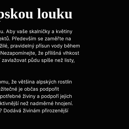
lpskou louku
su. Aby vaše skalničky a květiny
spektů. Především se zaměřte na
užilé, pravidelný přísun vody během
Nezapomínejte, že přílišná vlhkost
zavlažovat půdu spíše než listy,
mu, že většina alpských rostlin
žitečné je občas podpořit
otřebné živiny a podpoří jejich
ektivnější než nadměrné hnojení.
ou? Dodává živinám přirozenější