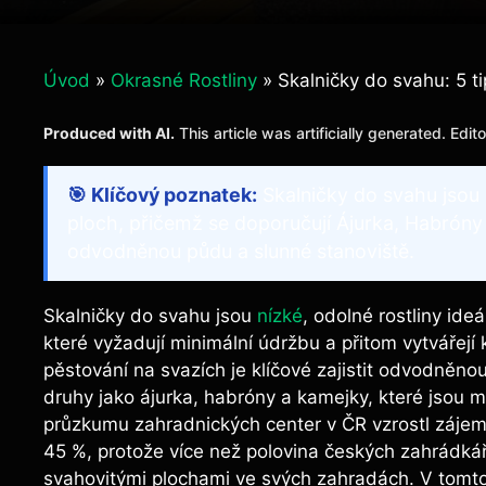
Úvod
»
Okrasné Rostliny
»
Skalničky do svahu: 5 t
Produced with AI.
This article was artificially generated. Edit
🎯 Klíčový poznatek:
Skalničky do svahu jsou 
ploch, přičemž se doporučují Ájurka, Habróny
odvodněnou půdu a slunné stanoviště.
Skalničky do svahu jsou
nízké
, odolné rostliny ide
které vyžadují minimální údržbu a přitom vytvářejí
pěstování na svazích je klíčové zajistit odvodněno
druhy jako ájurka, habróny a kamejky, které jsou
průzkumu zahradnických center v ČR vzrostl záje
45 %, protože více než polovina českých zahrádkář
svahovitými plochami ve svých zahradách. V tom