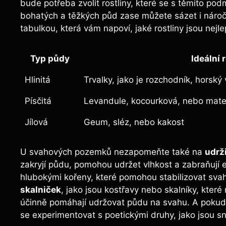
bude potřeba zvolit rostliny, které se s těmito pod
bohatých a těžkých půd zase můžete sázet i nároč
tabulkou, která vám napoví, jaké rostliny jsou nejl
Typ půdy
Ideální 
Hlinitá
Trvalky, jako je rozchodník, horsk
Písčitá
Levandule, kocourková, nebo mate
Jílová
Geum, sléz, nebo kakost
U svahových pozemků nezapomeňte také na
udrž
zakryjí půdu, pomohou udržet vlhkost a zabraňují er
hlubokými kořeny, které pomohou stabilizovat sva
skalniček
, jako jsou kostřavy nebo skalníky, které
účinně pomáhají udržovat půdu na svahu. A pokud 
se experimentovat s poetickými druhy, jako jsou s