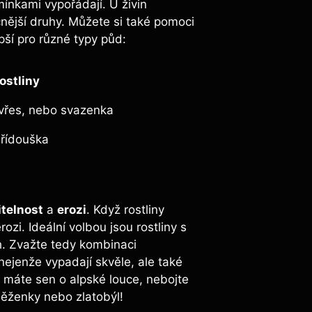
mínkami vypořádají. U živin
nější druhy. Můžete si také pomoci
epší pro různé typy půd:
rostliny
ý vřes, nebo svazenka
řídouška
itelnost
a
erozi
. Když rostliny
ozi. Ideální volbou jsou rostliny s
h. Zvažte tedy kombinaci
 nejenže vypadají skvěle, ale také
máte sen o alpské louce, nebojte
něženky nebo zlatobýl!