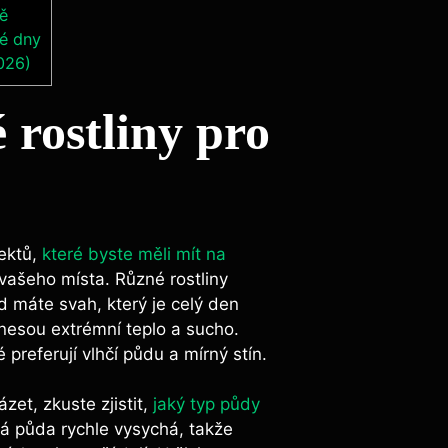
ně
ké dny
026)
 rostliny pro
pektů,
které byste měli mít na
vašeho místa. Různé rostliny
d máte svah, který je celý den
 snesou extrémní teplo a sucho.
 preferují vlhčí půdu a mírný stín.
zet, zkuste zjistit,
jaký typ půdy
sčitá půda rychle vysychá, takže