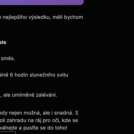
 nejlepšího výsledku, měli bychom
pis
 směs.
lně 6 hodin slunečního svitu
 ale umírněné zalévání.
edy nejen možná, ale i snadná. S
i zahradu na ráj pro oči, kde se
váhejte a pusťte se do toho!