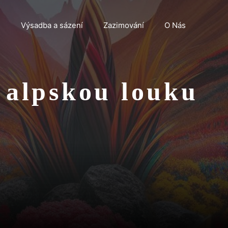
n
Výsadba a sázení
Zazimování
O Nás
 alpskou louku