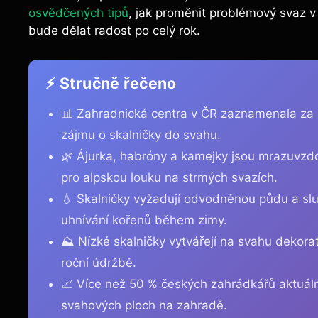
osvědčených tipů
, jak proměnit problémový svaz 
bude dělat radost po celý rok.
⚡ Stručně řečeno
📊 Zahradnická centra v ČR zaznamenala za p
zájmu o skalničky do svahu.
🌿 Ájurka, habróny a kamejky jsou mrazuvzdo
pro alpskou louku na strmých svazích.
💧 Skalničky vyžadují odvodněnou půdu a slun
uhnívání kořenů během zimy.
⛰️ Nízké skalničky vytvářejí na svahu dekorat
roční údržbě.
📈 Více než 50 % českých zahrádkářů aktuál
svahových ploch na zahradě.