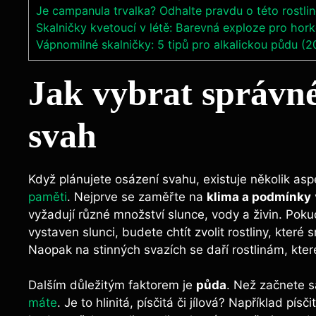
Je campanula trvalka? Odhalte pravdu o této rostli
Skalničky kvetoucí v létě: Barevná exploze pro hor
Vápnomilné skalničky: 5 tipů pro alkalickou půdu (2
Jak vybrat správné
svah
Když plánujete osázení svahu, existuje několik as
paměti
. Nejprve se zaměřte na
klima a podmínky
vyžadují různé množství slunce, vody a živin. Poku
vystaven slunci, budete chtít zvolit rostliny, které
Naopak na stinných svazích se daří rostlinám, které
Dalším důležitým faktorem je
půda
. Než začnete sá
máte
. Je to hlinitá, písčitá či jílová? Například pí