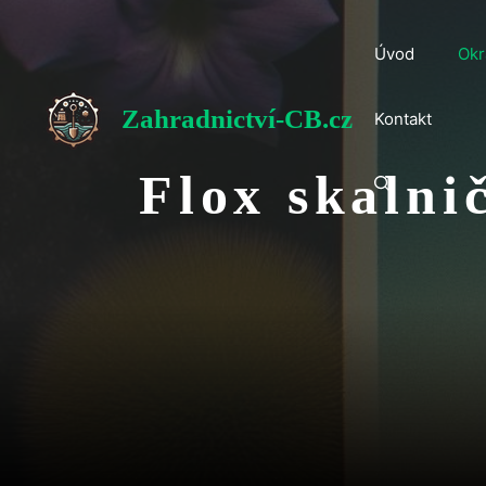
Přeskočit
na
Úvod
Okr
obsah
Zahradnictví-CB.cz
Kontakt
Flox skalni