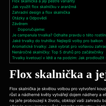
Flox skalnička a její pestré varianty
Jak využít flox skalničku v aranžmá
Zahradní design a flox skalnička
Otázky a Odpovědi
Závěrem
Doporučujeme:
Je campanula trvalka? Odhalte pravdu o této rostli
Jaké trvalky do truhlíku: Nejlepší volby pro balkon
Aromatické trvalky: Jaké vybrat pro voňavou zahra
Nenáročné skalničky: Top 5 druhů pro začátečníky
Trvalky kvetoucí v létě a na podzim: Jak prodloužit
Flox skalnička a je
Flox skalnička je skvělou volbou pro vytvoření kou
růst a nádherné květy vytvářejí dojem nádhery a e
na jaře probouzejí k životu, obklopí vaši zahradu 