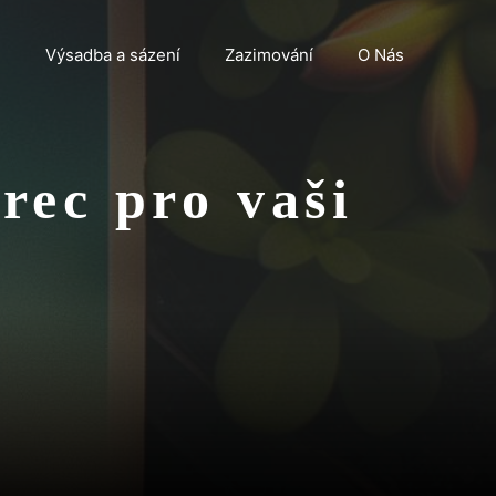
n
Výsadba a sázení
Zazimování
O Nás
rec pro vaši