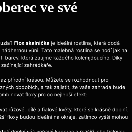
berec ve své
ouzla?
Flox skalnička
je ideální rostlina, která dodá
nádhernou vůni. Tato malebná rostlina se hodí jak na
osti barev, která zaujme každého kolemjdoucího. Díky
 začínající zahrádkáře.
braz přírodní krásou. Můžete se rozhodnout pro
ůzných obdobích, a tak zajistit, že vaše zahrada bude
ombinovat floxy pro co nejlepší efekt:
t růžové, bílé a fialové květy, které se krásně doplní.
ší floxy budou ideální na okraje, zatímco vyšší mohou
eří doplní váš voňavý koberec a rozšíří jeho fialovou