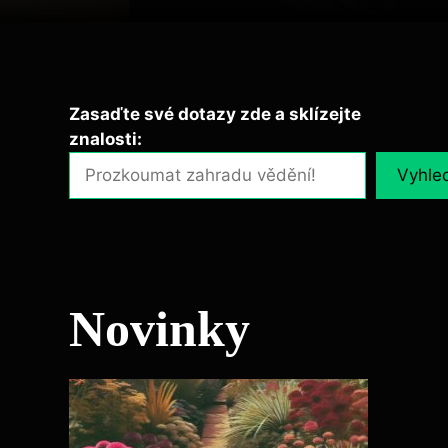
Zasaďte své dotazy zde a sklízejte
znalosti:
Vyhle
Novinky