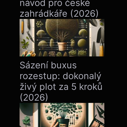
návod pro české
zahrádkáře (2026)
Sázení buxus
rozestup: dokonalý
živý plot za 5 kroků
(2026)