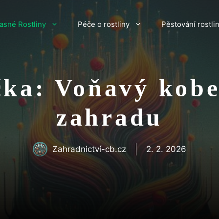
asné Rostliny
Péče o rostliny
Pěstování rostli
čka: Voňavý kobe
zahradu
Zahradnictví-cb.cz
2. 2. 2026