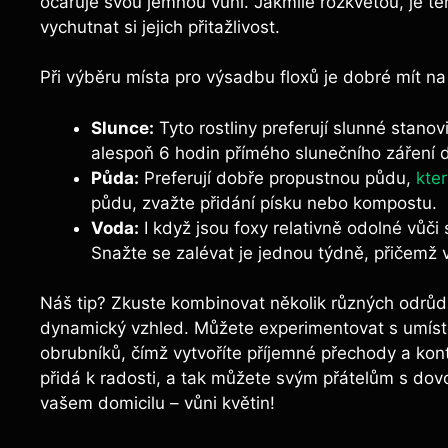
očaruje svou jemnou vůní. Jakmile rozkvetou, je té
vychutnat si jejich přitažlivost.
Při výběru místa pro výsadbu floxů je dobré mít na
Slunce:
Tyto rostliny preferují slunné stanov
alespoň 6 hodin přímého slunečního záření 
Půda:
Preferují dobře propustnou půdu,
kter
půdu, zvažte přidání písku nebo kompostu.
Voda:
I když jsou foxy relativně odolné vůči 
Snažte se zalévat je jednou týdně, přičemž v
Náš tip? Zkuste kombinovat několik různých odrůd f
dynamický vzhled. Můžete experimentovat s umístěn
obrubníků, čímž vytvoříte příjemné přechody a kont
přidá k radosti, a tak můžete svým přátelům s dovo
vašem domicilu – vůni květin!