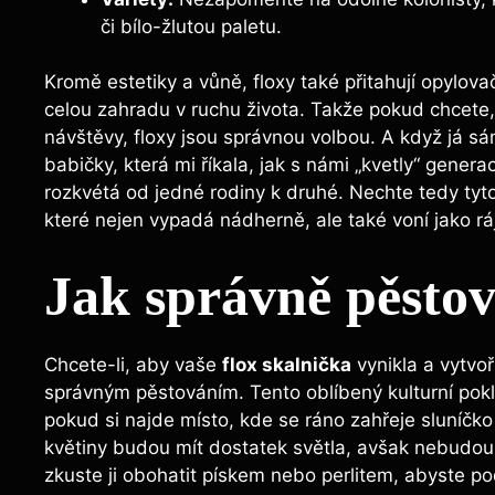
či bílo-žlutou paletu.
Kromě estetiky a vůně, floxy také přitahují opylov
celou zahradu v ruchu života. Takže pokud chcet
návštěvy, floxy jsou správnou volbou. A když já s
babičky, která mi říkala, jak s námi „kvetly“ genera
rozkvétá od jedné rodiny k druhé. Nechte tedy tyt
které nejen vypadá nádherně, ale také voní jako ráj
Jak správně pěstov
Chcete-li, aby vaše
flox skalnička
vynikla a vytvoř
správným pěstováním. Tento oblíbený kulturní poklad
pokud si najde místo, kde se ráno zahřeje sluníčko 
květiny budou mít dostatek světla, avšak nebudou
zkuste ji obohatit pískem nebo perlitem, abyste p