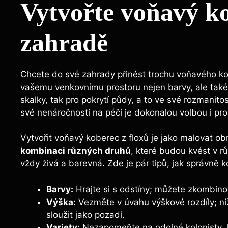
Vytvořte voňavý ko
zahradě
Chcete do své zahrady přinést trochu voňavého k
vašemu venkovnímu prostoru nejen barvy, ale také 
skalky, tak pro pokrytí půdy, a to ve své rozmanit
své nenáročnosti na péči je dokonalou volbou i pro
Vytvořit voňavý koberec z floxů je jako malovat o
kombinaci různých druhů
, které budou kvést v r
vždy živá a barevná. Zde je pár tipů, jak správně k
Barvy:
Hrajte si s odstíny; můžete zkombinova
Výška:
Vezměte v úvahu výškové rozdíly; niž
sloužit jako pozadí.
Variety:
Nezapomeňte na odolné kolonisty, kt