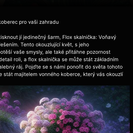
koberec pro vaši zahradu
isknout jí jedinečný šarm, Flox skalnička: Voňavý
šením. Tento okouzlující květ, s jeho
těší vaše smysly, ale také přitáhne pozornost
tail roli, a flox skalnička se může stát základním
ebný ráj. Pojďte se s námi ponořit do světa tohoto
e stát majitelem vonného koberce, který vás okouzlí