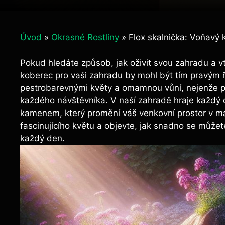
Úvod
»
Okrasné Rostliny
»
Flox skalnička: Voňavý 
Pokud hledáte způsob, jak oživit svou zahradu a vt
koberec pro vaši zahradu by mohl být tím pravým ře
pestrobarevnými květy a omamnou vůní, nejenže po
každého návštěvníka. V naší zahradě hraje každý de
kamenem, který promění váš venkovní prostor v mal
fascinujícího květu a objevte, jak snadno se můžet
každý den.