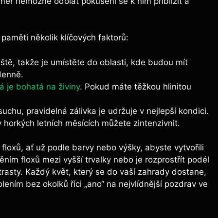
měř nemožné odolat pokušení se k nim přiblížit a
 paměti několik klíčových faktorů:
iště, takže je umístěte do oblasti, kde budou mít
denně.
á je bohatá na živiny
. Pokud máte těžkou hlinitou
suchu, pravidelná zálivka je udržuje v nejlepší kondici.
 horkých letních měsících můžete zintenzivnit.
loxů, ať už podle barvy nebo výšky, abyste vytvořili
ím floxů mezi vyšší trvalky nebo je rozprostřít podél
rasty. Každý květ, který se do vaší zahrady dostane,
lením bez okolků říci „ano“ na nejvlídnější pozdrav ve