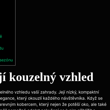
ně
du
 sezónu
jí kouzelný vzhled
zelného vzhledu vaší zahrady. Její nízký, kompaktní
legance, který okouzlí každého návštěvníka. Když se
barevným kobercem, který nejen že potěší oko, ale také