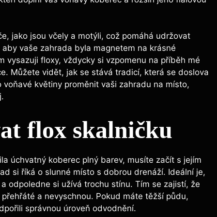
ače, jako jsou včely a motýli, což pomáhá udržovat
e, aby vaše zahrada byla magnetem na krásné
ám vysazuji floxy, vždycky si vzpomenu na příběh mé
ce. Můžete vidět, jak se stává tradicí, která se doslova
o voňavé květiny proměnit vaši zahradu na místo,
.
at flox skalničku
ila úchvatný koberec plný barev, musíte začít s jejím
 si říká o slunné místo s dobrou drenáží. Ideální je,
a odpoledne si užívá trochu stínu. Tím se zajistí, že
 přehřáté a nevyschnou. Pokud máte těžší půdu,
odpořili správnou úroveň odvodnění.