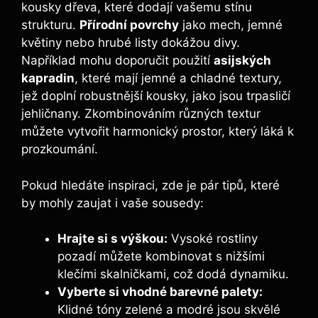
kousky dřeva, které dodají vašemu stínu
strukturu.
Přírodní povrchy
jako mech, jemné
květiny nebo hrubé listy dokážou divy.
Například mohu doporučit použití
asijských
kapradin
, které mají jemné a chladné textury,
jež doplní robustnější kousky, jako jsou trpasličí
jehličnany. Zkombinováním různých textur
můžete vytvořit harmonický prostor, který láká k
prozkoumání.
Pokud hledáte inspiraci, zde je pár tipů, které
by mohly zaujat i vaše sousedy:
Hrajte si s výškou:
Vysoké rostliny
pozadí můžete kombinovat s nižšími
klečími skalničkami, což dodá dynamiku.
Vyberte si vhodné barevné palety:
Klidné tóny zelené a modré jsou skvělé