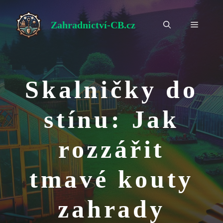
Přeskočit
na
Zahradnictví-CB.cz
Menu
obsah
Skalničky do
stínu: Jak
rozzářit
tmavé kouty
zahrady