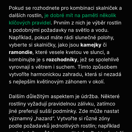
Pokud se rozhodnete pro kombinaci skalniček a
dalších rostlin,
je dobré mít na paměti několik
klíčových pravidel
. Prvním z nich je výběr rostlin
s podobnými požadavky na světlo a vodu.
Například, pokud máte rádi slunečné polohy,
vyberte si skalničky, jako jsou
kamejky
či
ramondie
, které vesele kvetou ve slunci, a
kombinujte je s
rozchodníky
, jež se spolehlivě
vyrovnají s větrem i suchem. Tímto způsobem
vytvoříte harmonickou zahradu, která si nezadá
s nejlepším květinovým záhonem v okolí.
Dalším důležitým aspektem je údržba. Některé
rostliny vyžadují pravidelnou zálivku, zatímco
jiné preferují sušší podmínky. Zde může nastat
významný „hazard“. Vytvořte si různé zóny
podle požadavků jednotlivých rostlin; například