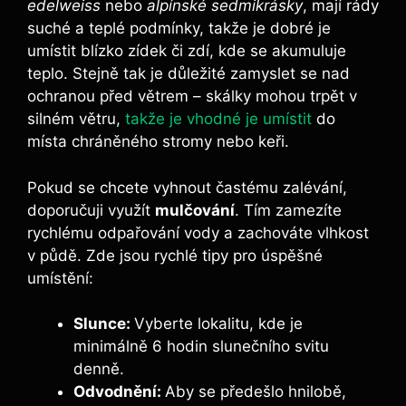
edelweiss
nebo
alpínské sedmikrásky
, mají rády
suché a teplé podmínky, takže je dobré je
umístit blízko zídek či zdí, kde se akumuluje
teplo. Stejně tak je důležité zamyslet se nad
ochranou před větrem – skálky mohou trpět v
silném větru,
takže je vhodné je umístit
do
místa chráněného stromy nebo keři.
Pokud se chcete vyhnout častému zalévání,
doporučuji využít
mulčování
. Tím zamezíte
rychlému odpařování vody a zachováte vlhkost
v půdě. Zde jsou rychlé tipy pro úspěšné
umístění:
Slunce:
Vyberte lokalitu, kde je
minimálně 6 hodin slunečního svitu
denně.
Odvodnění:
Aby se předešlo hnilobě,