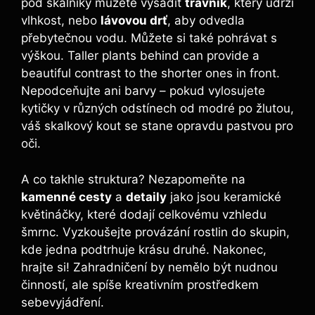
pod skalníky můžete vysadit
trávník
, který udrží
vlhkost, nebo
lávovou drť
, aby odvedla
přebytečnou vodu. Můžete si také pohrávat s
výškou. Taller plants behind can provide a
beautiful contrast to the shorter ones in front.
Nepodceňujte ani barvy – pokud vylosujete
kytičky v různých odstínech od modré po žlutou,
váš skalkový kout se stane opravdu pastvou pro
oči.
A co takhle struktura? Nezapomeňte na
kamenné cesty
a
detaily
jako jsou keramické
květináčky, které dodají celkovému vzhledu
šmrnc. Vyzkoušejte provázání rostlin do skupin,
kde jedna podtrhuje krásu druhé. Nakonec,
hrajte si! Zahradničení by nemělo být nudnou
činností, ale spíše kreativním prostředkem
sebevyjádření.