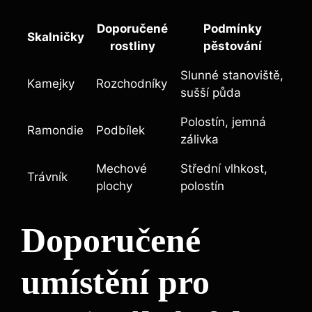
Doporučené
Podmínky
Skalničky
rostliny
pěstování
Slunné stanoviště,
Kamejky
Rozchodníky
sušší půda
Polostín, jemná
Ramondie
Podbílek
zálivka
Mechové
Střední vlhkost,
Trávník
plochy
polostín
Doporučené
umístění pro