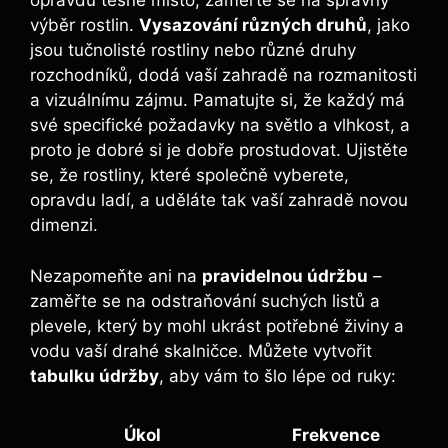
opravdu těsné místo, zaměřte se na správný
výběr rostlin.
Vysazování různých druhů
, jako
jsou tučnolisté rostliny nebo různé druhy
rozchodníků, dodá vaší zahradě na rozmanitosti
a vizuálnímu zájmu. Pamatujte si, že každý má
své specifické požadavky na světlo a vlhkost, a
proto je dobré si je dobře prostudovat. Ujistěte
se, že rostliny, které společně vyberete,
opravdu ladí, a uděláte tak vaší zahradě novou
dimenzi.
Nezapomeňte ani na
pravidelnou údržbu
–
zaměřte se na odstraňování suchých listů a
plevele, který by mohl ukrást potřebné živiny a
vodu vaší drahé skalničce. Můžete vytvořit
tabulku údržby
, aby vám to šlo lépe od ruky:
Úkol
Frekvence