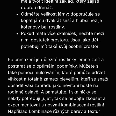
měla tvořit ideální základ, který zajistí
dobrou drenáž.
Odměřte velikost jámy: doporučuje se
kopat jámu dvakrát širší a hlubší než je
kořenový bal rostliny.
Pokud máte více skalniček, nechte mezi
nimi dostatek prostoru. Jsou jako děti,
potřebují mít také svůj osobní prostor!
Po přesazení je důležité rostlinky jemně zalít a
postarat se o optimální podmínky. Můžete si
také pomoci mulčováním, které pomůže udržet
vlhkost a totálně zamezí plevelům, kteří se snaží
obsadit vaši zahradu jako nevítaní hosté na
rodinné oslavě. A pamatujte, i skalničky se
někdy potřebují „ujet”, tak se nebojte zkoušet a
experimentovat s novými kombinacemi rostlin!
Například kombinace různých barev a textur