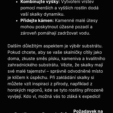
Kombinujte výšky:
Vytvoření vrstev
pomocí menších a vyšších rostlin dodá
vaší skalky dynamiku.
Přidejte kámen:
Kamenné malé útesy
mohou poskytnout úžasné pozadí a
zároveň pomáhají zadržovat vodu.
Dalším důležitým aspektem je výběr substrátu.
Pokud chcete, aby se vaše skalničky cítily jako
doma, zkuste směs písku, kameniva a kvalitního
zahradnického substrátu. Vězte, že skalky mají
své malé tajemství – správně odvodněné místo
je klíčem k úspěchu. Při zakládání skalky si
můžete vzít inspiraci z přírody, například z
horských regionů, kde se tyto rostliny přirozeně
vyvíjejí. Kdo ví, možná vás to zláká k expedici!
Požadavek na