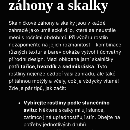
záhony a skalky
Skalničkové záhony a skalky jsou v každé
zahradě jako umělecké dílo, které se neustále
mění s ročními obdobími. Při výběru rostlin
nezapomeňte na jejich rozmanitost – kombinace
různých textur a barev dokáže vytvořit úchvatný
přírodní design. Mezi oblíbené jarní skalničky
patří
tařice, hvozdík
a
sedmikráska
. Tyto
rostliny nejenže ozdobí vaši zahradu, ale také
přitáhnou motýly a včely, což je vždycky vítané!
Zde je pár tipů, jak začít:
Vybírejte rostliny podle slunečního
svitu:
Některé skalky milují slunce,
zatímco jiné upřednostňují stín. Dbejte na
potřeby jednotlivých druhů.