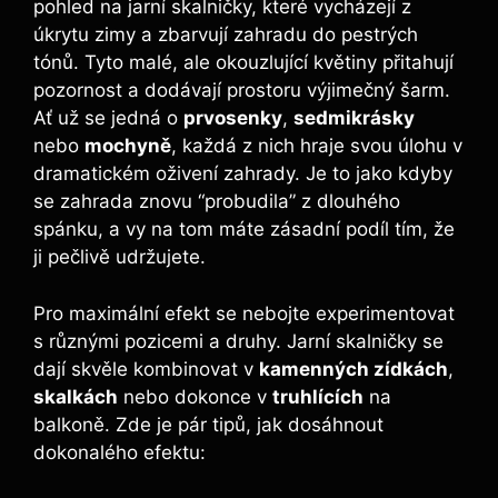
pohled na jarní skalničky, které vycházejí z
úkrytu zimy a zbarvují zahradu do pestrých
tónů. Tyto malé, ale okouzlující květiny přitahují
pozornost a dodávají prostoru výjimečný šarm.
Ať už se jedná o
prvosenky
,
sedmikrásky
nebo
mochyně
, každá z nich hraje svou úlohu v
dramatickém oživení zahrady. Je to jako kdyby
se zahrada znovu “probudila” z dlouhého
spánku, a vy na tom máte zásadní podíl tím, že
ji pečlivě udržujete.
Pro maximální efekt se nebojte experimentovat
s různými pozicemi a druhy. Jarní skalničky se
dají skvěle kombinovat v
kamenných zídkách
,
skalkách
nebo dokonce v
truhlících
na
balkoně. Zde je pár tipů, jak dosáhnout
dokonalého efektu: