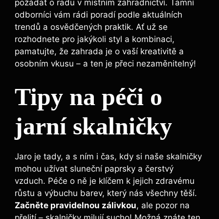
požádat o radu v místním zahradnictví. Tamní
odborníci vám rádi poradí podle aktuálních
trendů a osvědčených praktik. Ať už se
rozhodnete pro jakýkoli styl a kombinaci,
pamatujte, že zahrada je o vaší kreativitě a
osobním vkusu – a ten je přeci nezaměnitelný!
Tipy na péči o
jarní skalničky
Jaro je tady, a s ním i čas, kdy si naše skalničky
mohou užívat sluneční paprsky a čerstvý
vzduch. Péče o ně je klíčem k jejich zdravému
růstu a výbuchu barev, který nás všechny těší.
Začněte pravidelnou zálivkou
, ale pozor na
přelití – skalničky milují sucho! Možná znáte ten