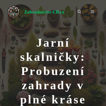
Přeskočit
na
Zahradnictví-CB.cz
Menu
obsah
Jarní
skalničky:
Probuzení
zahrady v
plné kráse