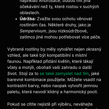
například
Androsace
, budou mít jiná
očekávání než ty, které rostou v suchých
oblastech.
Údržba:
Zvažte svou ochotu věnovat
rostlinám čas. Některé druhy, jako je
Sempervivum
, jsou nizkoúdržbové,
zatímco jiné mohou potřebovat více péče.
Vybrané rostliny by měly vytvářet nejen okrasný
vzhled, ale také být kompatibilní s místní
faunou. Například přidání květin, které lákají
včely a motýli, obohatí vaši zahradu o další
život. Stojí za to
se také zamyslet nad tím
, jaké
barevné kombinace použijete. Můžete vsadit na
kontrastní barvy, nebo naopak vytvořit jemnou
paletu, která navodí klidný a harmonický pocit.
Pokud se cítíte nejistě při výběru, neváhejte