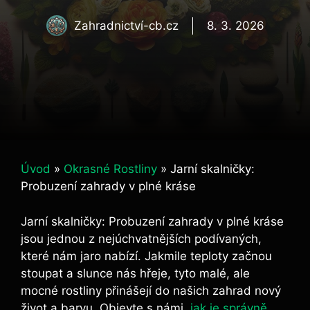
Zahradnictví-cb.cz
8. 3. 2026
Úvod
»
Okrasné Rostliny
»
Jarní skalničky:
Probuzení zahrady v plné kráse
Jarní skalničky: Probuzení zahrady v plné kráse
jsou jednou z nejúchvatnějších podívaných,
které nám jaro nabízí. Jakmile teploty začnou
stoupat a slunce nás hřeje, tyto malé, ale
mocné rostliny přinášejí do našich zahrad nový
život a barvu. Objevte s námi,
jak je správně