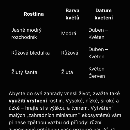
Barva
Datum
Rostlina
květů
kvetení
Jasně modrý
Duben –
Modrá
rozchodník
Květen
Duben –
Růžová bledulka
Růžová
Květen
Květen –
Žlutý šanta
Žlutá
Červen
Abyste do své zahrady vnesli život, zvažte také
využití vrstvení
rostlin. Vysoké, nízké, široké a
úzké – hrajte si s výškou a tvarem. Vytváření
malých „zahradních miniaturní“ ekosystémů vám
přinese zpětnou vazbu od přírody: různí
živočichové přitáhnou vaše pozorné oči. Ať už