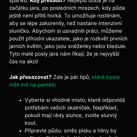
spánku.
Kdy přesadit?
Nejlepší doba je na
začátku jara, po posledních mrazech, kdy půda
ještě není příliš horká. To umožňuje rostlinám,
aby se lépe zakorenily, než nastane intenzivní
sluníčko. Abychom si usnadnili práci, můžeme
použít přírodní ukazatele, jako je rozkvět prvních
jarních květin, jako jsou sněženky nebo bledule.
Tyto malé posly jara nám říkají, že je nejvyšší
čas na akci!
Jak přesazovat?
Zde je pár tipů,
které byste
měli mít na paměti
:
Vyberte si vhodné místo, které odpovídá
potřebám vašich skalniček. Například,
pokud mají rády slunce, zvolte slunný
kout.
Připravte půdu: směs písku a hliny by