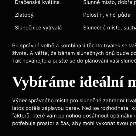
Dračenská květina
Slunné místo, dobře 
Zlatobýl
Polostín, vlhčí půda
Slunečnice vytrvalá
Slunečné místo, such
Při správné volbě a kombinaci těchto trvalek se v
života. A věřte, že během slunečných dnů bude poh
Tak neváhejte a pusťte se do plánování vaší slune
Vybíráme ideální m
Výběr správného místa pro slunečné zahradní trvalk
letos potěší záplavou barev. Než se rozhodnete, kde
faktorů, které vám pomohou dosáhnout optimálníh
potřebuje prostor a čas, aby mohl vykonat svou pr