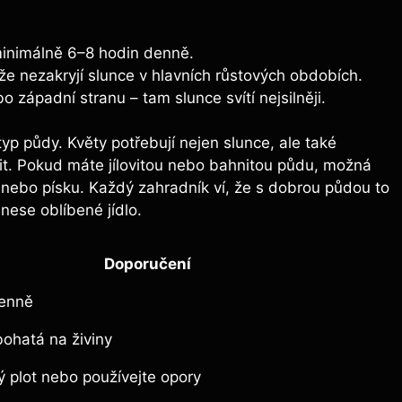
 minimálně 6–8 hodin denně.
že nezakryjí slunce v hlavních růstových obdobích.
o západní stranu – tam slunce svítí nejsilněji.
 typ půdy. Květy potřebují nejen slunce, ale také
t. Pokud máte jílovitou nebo bahnitou půdu, možná
u nebo písku. Každý zahradník ví, že s dobrou půdou to
nese oblíbené jídlo.
Doporučení
denně
bohatá na živiny
ý plot nebo používejte opory