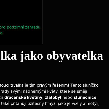
 pro podzimní zahradu
ta
alka jako obyvatelka
oucí trvalka je tím pravým řešením! Tento sluníčko
hrady svými nádhernými květy, které se smějí
tří
dračenské květiny
,
zlatobýl
nebo
slunečnice
 také přitahují užitečný hmyz, jako je včely a motýli,