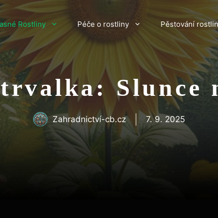
asné Rostliny
Péče o rostliny
Pěstování rostli
 trvalka: Slunce 
Zahradnictví-cb.cz
7. 9. 2025