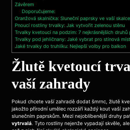
Závěrem
Doporučujeme:
Oranžová skalnička: Sluneční paprsky ve vaší skalce
Pnoucí rostliny trvalky: Jak vytvořit zelenou stěnu
Trvalky kvetoucí na podzim: 7 nejkrásnějších druhů
Trvalky pod jehličnany: Jaké vybrat pro stínová mís
Jaké trvalky do truhlíku: Nejlepší volby pro balkon
Žlutě kvetoucí trv
vaší zahrady
Pokud chcete vaší zahradě dodat šmrnc, žlutě kvet
jakožto přírodní umělec rozzáří každý kout vaší za
slunečním paprskům. Mezi nejoblíbenější druhy pa
vytrvalá
. Tyto rostliny nejenže vypadají skvěle, ale