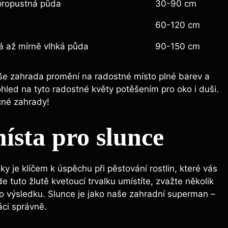
propustná půda
30-90 cm
60-120 cm
á až mírně vlhká půda
90-150 cm
aše zahrada promění na radostné místo plné barev a
led na tyto radostné květy potěšením pro oko i duši.
čné zahrady!
ísta pro slunce
y je klíčem k úspěchu při pěstování rostlin, které vás
 tuto žlutě kvetoucí trvalku umístíte, zvažte několik
o výsledku. Slunce je jako naše zahradní superman –
áci správně.