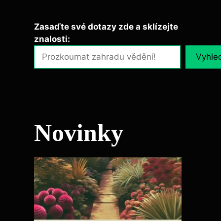
Zasaďte své dotazy zde a sklízejte
znalosti:
Vyhle
Novinky