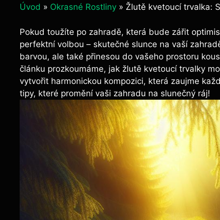
Úvod
»
Okrasné Rostliny
»
Žlutě kvetoucí trvalka:
Pokud toužíte po zahradě, která bude zářit optimism
perfektní volbou – skutečné slunce na vaší zahradě
barvou, ale také přinesou do vašeho prostoru kousek
článku prozkoumáme, jak žlutě kvetoucí trvalky mo
vytvořit harmonickou kompozici, která zaujme každé
tipy, které promění vaši zahradu na slunečný ráj!