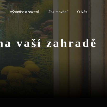
n
Výsadba a sázení
Zazimování
O Nás
na vaší zahradě