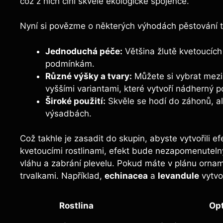
což z nich činí skvélé ekologické spojence.
Nyní si povězme o některých výhodách pěstování t
Jednoduchá péče:
Většina žlutě kvetoucích
podmínkám.
Různé výšky a tvary:
Můžete si vybrat mezi 
vyššími variantami, které vytvoří nádherný p
Široké použití:
Skvěle se hodí do záhonů, al
výsadbách.
Což takhle je zasadit do skupin, abyste vytvořili 
kvetoucími rostlinami, efekt bude nezapomenutel
vláhu a zabrání plevelu. Pokud máte v plánu orname
trvalkami. Například,
echinacea
a
levandule
vytvo
Rostlina
Opt