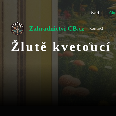
Přeskočit
na
Úvod
Okr
obsah
Zahradnictví-CB.cz
Kontakt
Žlutě kvetoucí