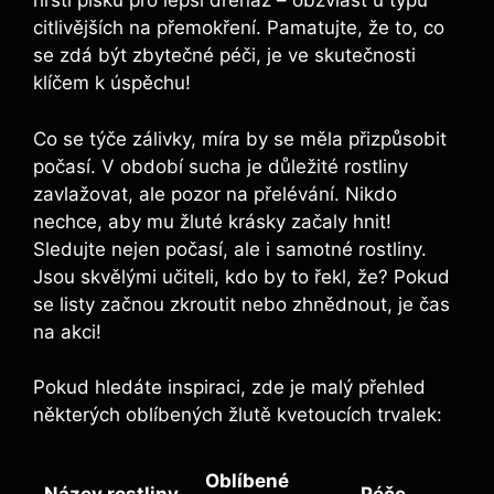
hrstí písku pro lepší drenáž – obzvlášť u typů
citlivějších na přemokření. Pamatujte, že to, co
se zdá být zbytečné péči, je ve skutečnosti
klíčem k úspěchu!
Co se týče zálivky, míra by se měla přizpůsobit
počasí. V období sucha je důležité rostliny
zavlažovat, ale pozor na přelévání. Nikdo
nechce, aby mu žluté krásky začaly hnit!
Sledujte nejen počasí, ale i samotné rostliny.
Jsou skvělými učiteli, kdo by to řekl, že? Pokud
se listy začnou zkroutit nebo zhnědnout, je čas
na akci!
Pokud hledáte inspiraci, zde je malý přehled
některých oblíbených žlutě kvetoucích trvalek:
Oblíbené
Název rostliny
Péče