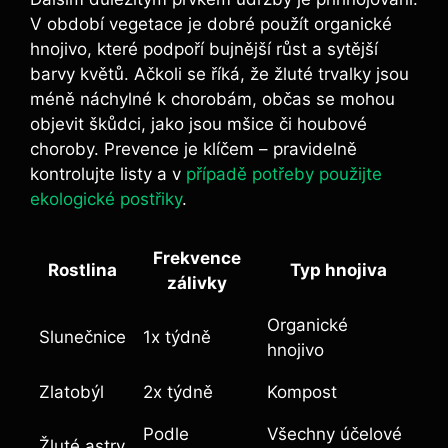
V období vegetace je dobré použít organické
hnojivo, které podpoří bujnější růst a sytější
barvy květů. Ačkoli se říká, že žluté trvalky jsou
méně náchylné k chorobám, občas se mohou
objevit škůdci, jako jsou mšice či houbové
choroby. Prevence je klíčem – pravidelně
kontrolujte listy a v
případě potřeby použijte
ekologické postřiky
.
Frekvence
Rostlina
Typ hnojiva
zálivky
Organické
Slunečnice
1x týdně
hnojivo
Zlatobýl
2x týdně
Kompost
Podle
Všechny účelové
Žluté astry