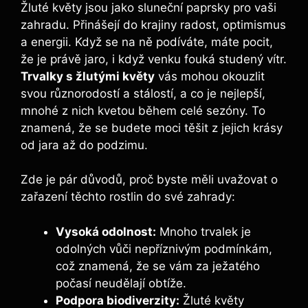
Žluté květy jsou jako sluneční paprsky pro vaši
zahradu. Přinášejí do krajiny radost, optimismus
a energii. Když se na ně podíváte, máte pocit,
že je právě jaro, i když venku fouká studený vítr.
Trvalky s žlutými květy
vás mohou okouzlit
svou různorodostí a stálostí, a co je nejlepší,
mnohé z nich kvetou během celé sezóny. To
znamená, že se budete moci těšit z jejich krásy
od jara až do podzimu.
Zde je pár důvodů, proč byste měli uvažovat o
zařazení těchto rostlin do své zahrady:
Vysoká odolnost:
Mnoho trvalek je
odolných vůči nepříznivým podmínkám,
což znamená, že se vám za ježatého
počasí neudělají obtíže.
Podpora biodiverzity:
Žluté květy