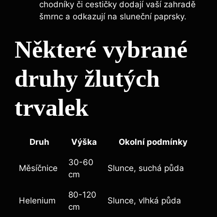
chodníky či cestičky dodají vaší zahradě
šmrnc a odkazují na sluneční paprsky.
Některé vybrané
druhy žlutých
trvalek
Druh
Výška
Okolní podmínky
30-60
Měsíčnice
Slunce, suchá půda
cm
80-120
Helenium
Slunce, vlhká půda
cm