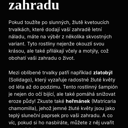
zahradu
Pokud toužíte po slunných, žlutě kvetoucích
trvalkách, které dodají vaší zahradě letní
náladu, máte na výběr z několika skvostných
variant. Tyto rostliny nejenže okouzlí svou
krásou, ale také přilákají včely a motýly, což
obohatí vaši zahradu o život.
Mezi oblíbené trvalky patří například
zlatobýl
(Solidago), který vyzařuje radostné žluté květy
od léta až do podzimu. Tento rostlinný šampión
je nejen do očí bijící, ale také pomáhá snižovat
eroze půdy! Zkuste také
heřmánek
(Matricaria
chamomilla), jehož jemné žluté květy jsou jako
teplý sluneční paprsek pro vaši zahradu. A co
víc, pokud si ho nasbíráte, můžete z něj uvařit