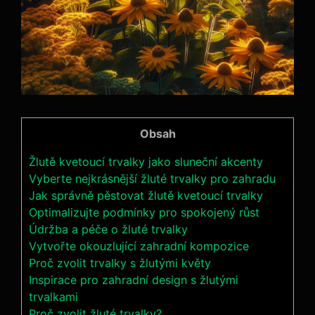
Obsah
Žlutě kvetoucí trvalky jako sluneční akcenty
Vyberte nejkrásnější žluté trvalky pro zahradu
Jak správně pěstovat žlutě kvetoucí trvalky
Optimalizujte podmínky pro spokojený růst
Údržba a péče o žluté trvalky
Vytvořte okouzlující zahradní kompozice
Proč zvolit trvalky s žlutými květy
Inspirace pro zahradní design s žlutými
trvalkami
Proč zvolit žluté trvalky?