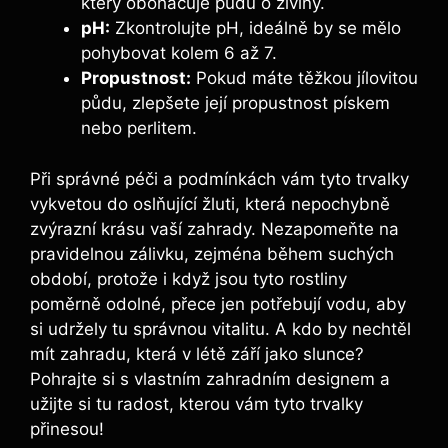
který obohacuje půdu o živiny.
pH:
Zkontrolujte pH, ideálně by se mělo
pohybovat kolem 6 až 7.
Propustnost:
Pokud máte těžkou jílovitou
půdu, zlepšete její propustnost pískem
nebo perlitem.
Při správné péči a podmínkách vám tyto trvalky
vykvetou do oslňující žluti, která nepochybně
zvýrazní krásu vaší zahrady. Nezapomeňte na
pravidelnou zálivku, zejména během suchých
období, protože i když jsou tyto rostliny
poměrně odolné, přece jen potřebují vodu, aby
si udržely tu správnou vitalitu. A kdo by nechtěl
mít zahradu, která v létě září jako slunce?
Pohrajte si s vlastním zahradním designem a
užijte si tu radost, kterou vám tyto trvalky
přinesou!