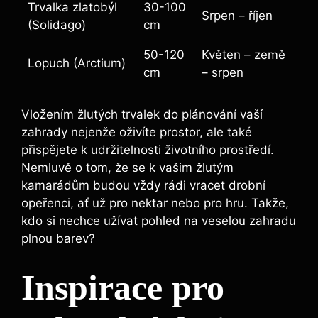
Trvalka zlatobýl
30-100
Srpen – říjen
(Solidago)
cm
50-120
Květen – země
Lopuch (Arctium)
cm
– srpen
Vložením žlutých trvalek do plánování vaší
zahrady nejenže oživíte prostor, ale také
přispějete k udržitelnosti životního prostředí.
Nemluvě o tom, že se k vašim žlutým
kamarádům budou vždy rádi vracet drobní
opeřenci, ať už pro nektar nebo pro hru. Takže,
kdo si nechce užívat pohled na veselou zahradu
plnou barev?
Inspirace pro