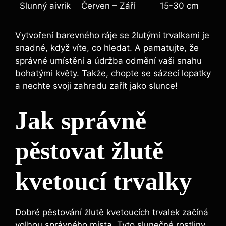
Slunný aivrik
Červen – Září
15-30 cm
Vytvoření barevného ráje se žlutými trvalkami je
snadné, když víte, co hledat. A pamatujte, že
správné umístění a údržba odmění vaši snahu
bohatými květy. Takže, chopte se sázecí lopatky
a nechte svoji zahradu zařít jako slunce!
Jak správně
pěstovat žlutě
kvetoucí trvalky
Dobré pěstování žlutě kvetoucích trvalek začíná
volbou správného místa. Tyto slunečné rostliny