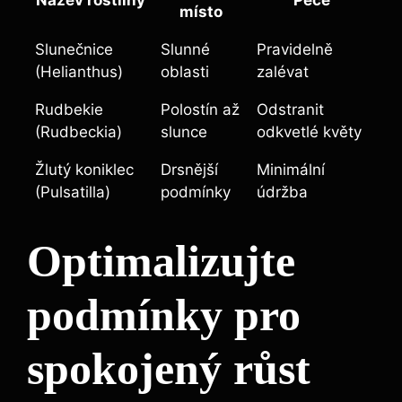
místo
Slunečnice
Slunné
Pravidelně
(Helianthus)
oblasti
zalévat
Rudbekie
Polostín až
Odstranit
(Rudbeckia)
slunce
odkvetlé květy
Žlutý koniklec
Drsnější
Minimální
(Pulsatilla)
podmínky
údržba
Optimalizujte
podmínky pro
spokojený růst