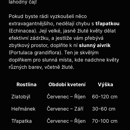
lahodný čaj!
Pokud byste rádi vyzkoušeli něco
extravagantnějšího, nedělají chybu s
třapatkou
(Echinacea). Její velké, jasně žluté květy dělat
efektivní zádržku, a jestliže vám přebývá
zbytkový prostor, doplňte k ní
slunný aivrik
(Portulaca grandiflora). Ten je skvělým
doplňkem pro slunná místa, kde nadchne květy
různých barev, včetně žluté.
Rostlina
Období kvetení
Výška
Zlatobýl
Červenec – Říjen
60-120 cm
Heřmánek
Červenec – Září
30-60 cm
Třapatka
Červenec – Říjen
70-100 cm