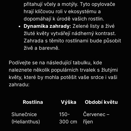
přitahují včely a motýly. Tyto opylovače
hrají klíčovou roli v ekosystému a
dopomáhají k úrodě vašich rostlin.
Dynamika zahrady:
Zelené listy a živé
žluté květy vytvářejí nádherný kontrast.
Zahrada s těmito rostlinami bude působit
živě a barevně.
Podívejte se na následující tabulku, kde
naleznete několik populárních trvalek s žlutými
květy, které by mohla potěšit vaše srdce i vaši
zahradu:
Rostlina
Výška
Období květu
Slunečnice
150-
Červenec –
(Helianthus)
300 cm
říjen