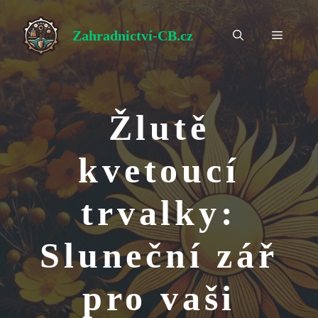
Přeskočit
na
Zahradnictví-CB.cz
Menu
obsah
Žlutě
kvetoucí
trvalky:
Sluneční zář
pro vaši