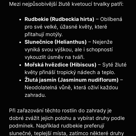
Mezi nejpůsobivější žlutě kvetoucí trvalky patří:
Rudbekie (Rudbeckia hirta)
– Oblíbená
pro své velké, úžasné květy, které
přitahují motýly.
Slunečnice (Helianthus)
– Nejenže
vyniká svou výškou, ale i schopností
vykouzlit úsměv na tváři.
Mořská hvězdice (Hibiscus)
– Syté žluté
květy přináší tropický nádech a teplo.
Žlutá jasmín (Jasminum nudiflorum)
–
Neodolatelná vůně, která oživí každou
zahradu.
Při zařazování těchto rostlin do zahrady je
dobré zvážit jejich polohu a vybírat druhy podle
podmínek. Například rudbekie preferují
slunečné, teplejší místa, zatímco některé druhy