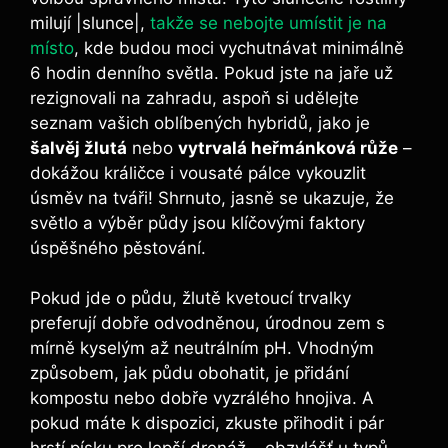
milují |slunce|,
takže se nebojte umístit je na
místo
, kde budou moci vychutnávat minimálně
6 hodin denního světla. Pokud jste na jaře už
rezignovali na zahradu, aspoň si udělejte
seznam vašich oblíbených hybridů, jako je
šalvěj žlutá
nebo
vytrvalá heřmánková růže
–
dokážou králičce i vousaté pálce vykouzlit
úsměv na tváři! Shrnuto, jasně se ukazuje, že
světlo a výběr půdy jsou klíčovými faktory
úspěšného pěstování.
Pokud jde o půdu, žlutě kvetoucí trvalky
preferují dobře odvodněnou, úrodnou zem s
mírně kyselým až neutrálním pH. Vhodným
způsobem, jak půdu obohatit, je přidání
kompostu nebo dobře vyzrálého hnojiva. A
pokud máte k dispozici, zkuste přihodit i pár