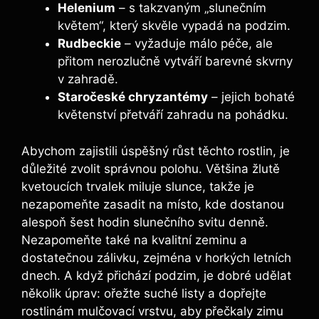
Helenium
– s takzvaným „slunečním
květem“, který skvěle vypadá na podzim.
Rudbeckie
– vyžaduje málo péče, ale
přitom nerozlučně vytváří barevné skvrny
v zahradě.
Staročeské chryzantémy
– jejich bohaté
květenství přetváří zahradu na pohádku.
Abychom zajistili úspěšný růst těchto rostlin, je
důležité zvolit správnou polohu. Většina žlutě
kvetoucích trvalek miluje slunce, takže je
nezapomeňte zasadit na místo, kde dostanou
alespoň šest hodin slunečního svitu denně.
Nezapomeňte také na kvalitní zeminu a
dostatečnou zálivku, zejména v horkých letních
dnech. A když přichází podzim, je dobré udělat
několik úprav: ořežte suché listy a dopřejte
rostlinám mulčovací vrstvu, aby přečkaly zimu