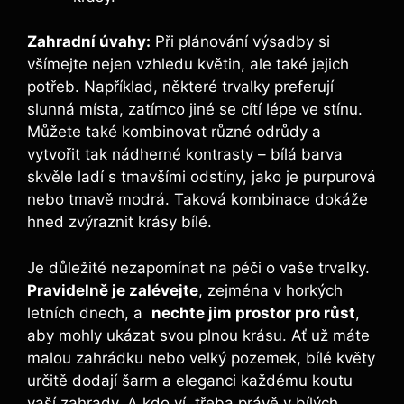
Zahradní úvahy:
Při ⁢plánování výsadby si
všímejte nejen vzhledu květin, ale také jejich
potřeb. Například, některé trvalky preferují
slunná místa, zatímco‌ jiné se cítí lépe ve stínu.
Můžete také kombinovat ⁤různé odrůdy a
vytvořit tak nádherné kontrasty – bílá ⁣barva
skvěle ladí s tmavšími odstíny, jako je purpurová
nebo tmavě modrá.​ Taková ‌kombinace dokáže
hned zvýraznit krásy bílé.
Je ​důležité nezapomínat na ‍péči ​o​ vaše trvalky.
Pravidelně je zalévejte
, zejména v horkých
letních dnech, a ​
nechte jim‌ prostor pro růst
,
aby mohly ukázat svou plnou ​krásu. ‌Ať už máte
malou zahrádku nebo velký pozemek, bílé⁤ květy
⁢určitě dodají šarm a eleganci každému koutu
vaší zahrady. ‍A kdo ví, ⁣třeba ‍právě v bílých