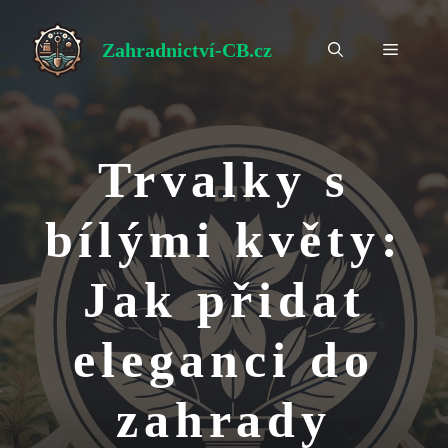
Přeskočit
na
Zahradnictví-CB.cz
Menu
obsah
Trvalky s
bílými květy:
Jak přidat
eleganci do
zahrady