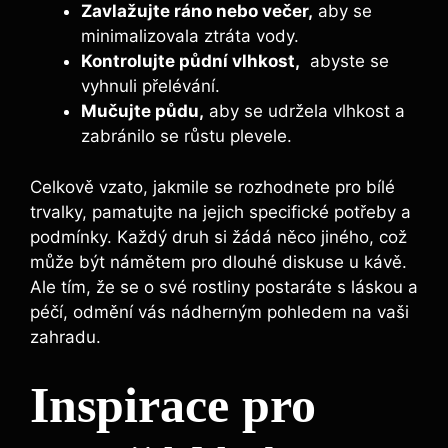
Zavlažujte ⁤ráno nebo večer,
aby se
minimalizovala ztráta vody.
Kontrolujte půdní vlhkost,
⁣ abyste se
vyhnuli přelévání.
Mučujte půdu,
aby se udržela vlhkost‌ a
zabránilo ‍se ⁣růstu plevele.
Celkově vzato, jakmile ⁤se rozhodnete pro bílé
trvalky,⁤ pamatujte na jejich specifické potřeby‍ a
podmínky. Každý druh si ⁣žádá něco jiného, což
může být námětem pro dlouhé diskuse u kávě.
Ale tím, ⁢že‍ se o⁤ své rostliny postaráte s láskou a
péčí, odmění vás nádherným pohledem na vaši
zahradu.
Inspirace pro