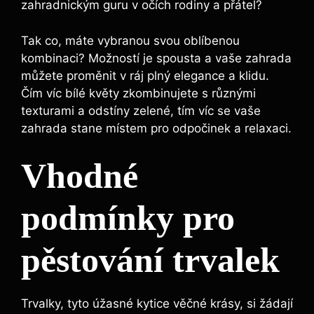
zahradnickým guru v ‌očích rodiny a přátel?
Tak ⁢co, máte vybranou ⁣svou ‍oblíbenou⁢
kombinaci? Možností ‌je ⁤spousta‍ a vaše zahrada
můžete proměnit v ráj ⁢plný elegance a klidu.
Čím víc ⁣bílé ⁤květy⁤ zkombinujete ‌s různými
texturami a‍ odstíny zelené, tím ⁤víc se vaše
zahrada stane místem pro odpočinek a relaxaci.
Vhodné
podmínky pro
pěstování trvalek
Trvalky, tyto úžasné ​kytice⁢ věčné krásy, si žádají