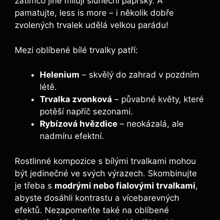
zatímco ‌jiné milují sluneční paprsky. A
pamatujte, less ‍is more – i několik dobře
zvolených trvalek‍ udělá velkou parádu!
Mezi oblíbené‌ bílé ⁣trvalky patří:
Helenium
– skvělý do zahrad v pozdním
létě.
Trvalka zvonková
– půvabné květy, ​které
potěší napříč‌ sezonami.
Rybízová hvězdice
– neokázalá, ⁤ale
nadmíru efektní.
Rostlinné kompozice s bílými trvalkami mohou⁢
být jedinečné ve⁣ svých výrazech. Skombinujte
je třeba s
modrými nebo fialovými trvalkami
,
abyste dosáhli kontrastu a vícebarevných
efektů. Nezapomeňte také na oblíbené