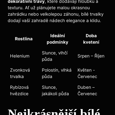
dekorativní ‌trávy
, které dodávají hloubku ⁢a‍
texturu.⁣ Ať⁣ už plánujete malou‍ okrasnou
zahrádku nebo velkolepou záhonu, ⁤bílé trvalky
dodají⁢ vaší ⁢zahradě nádech elegance a klidu.
Ideální
Doba
Rostlina
podmínky
kvetení
Slunce,⁤ vlhčí⁤
Helenium
Srpen – Říjen
půda
Zvonková⁣
Polostín, vlhká
Květen -‌
trvalka
půda
Červenec
Rybízová
Slunce,
Duben –
hvězdice
jakákoli půda
Červenec
Nejkrásnější bílé