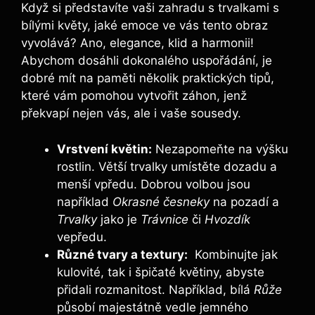
Když si představíte vaši zahradu s trvalkami s
bílými ⁤květy, jaké emoce ve vás tento⁢ obraz‍
vyvolává? Ano, elegance, klid a harmonii!
Abychom dosáhli dokonalého uspořádání, je ​
dobré ‌mít na paměti několik praktických tipů,
které vám pomohou vytvořit záhon, jenž
překvapí nejen⁣ vás, ale i vaše sousedy.
Vrstvení květin:
Nezapomeňte na výšku
rostlin. Větší⁤ trvalky umístěte‌ dozadu a
menší vpředu. Dobrou​ volbou jsou
například
Okrasné česneky
na pozadí a
Trvalky
‍jako je
Trávnice
či
Hvozdík
vepředu.
Různé ⁤tvary a textury:
⁢ Kombinujte jak
kulovité, tak i špičaté květiny, abyste
přidali rozmanitost. Například,⁢ bílá
Růže
působí⁣ majestátně vedle‌ jemného