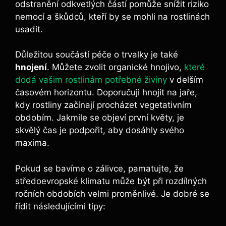
odstranění odkvetlých částí pomůže‌ snížit riziko
nemocí a škůdců, kteří ⁢by se mohli na rostlinách
⁣usadit.
Důležitou součástí péče o trvalky​ je ⁤také ‍
hnojení
. Můžete zvolit organické hnojivo,
které
dodá vašim rostlinám potřebné živiny
v delším
časovém horizontu. Doporučuji hnojit na⁣ jaře,​
kdy rostliny začínají procházet vegetativním
⁢obdobím. Jakmile se objeví první květy, ‍je
skvělý čas⁣ je ‌podpořit, aby dosáhly svého
maxima.
Pokud se bavíme o zálivce, pamatujte, že
⁣středoevropské klimatu může být při⁢ rozdílných
ročních obdobích‍ velmi proměnlivé. Je⁢ dobré se
řídit následujícími tipy: