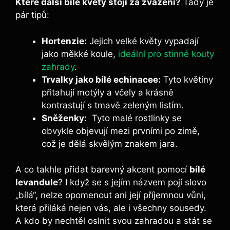
Které ⁢další bílé‍ květy⁣ stojí za‌ zvážení?
Tady​ je
pár tipů:
Hortenzie:
Jejich⁣ velké květy vypadají
⁤jako měkké koule,
ideální pro stinné kouty
zahrady
.
Trvalky‍ jako ‌bílé echinacee:
Tyto květiny
přitahují ⁤motýly a včely a krásně
kontrastují ⁣s⁤ tmavě zeleným listím.
Sněženky:
‌ Tyto malé rostlinky se⁣
obvykle objevují mezi prvními po zimě,
což je dělá skvělým‍ znakem jara.
A co takhle přidat barevný akcent pomocí
bílé
‍levandule
? I když se s jejím ‍názvem pojí slovo
„bílá“, nelze opomenout ani její příjemnou vůni,
která přiláká nejen vás, ale i ⁣všechny sousedy.⁣
A kdo by nechtěl oslnit svou zahradou a stát se