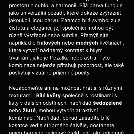
prostoru hloubku a ‍harmonii. Bílá barva funguje
jako univerzální pozadí, které dokáže zvýraznit
jakoukoli jinou barvu. ⁣Zatímco ‌bílá ​symbolizuje
čistotu a eleganci, její společníci mohou být
různě výstřední nebo subtile. Přemýšlejte
například o
fialových
nebo
modrých
květinách,
které vytvoří⁣ nádherný ‌kontrast ‌k bílým
trvalkám, jako je třezalka nebo astra. Tyto
kombinace nejenže přitahují pozornost, ale také
poskytují⁣ vizuálně⁣ příjemné pocity.
Nezapomeňte ani na možnost hrát si s různými
texturami. ⁢
Bílé ⁢květy
společně ‍s rostlinami ‍s
listy v dalších odstínech, například
šedozelené
nebo
žluté
, mohou vytvořit atraktivní
kombinaci. Například, pokud zasadíte bílé
kosatce vedle stříbrného šalvěje, dostanete
nejen ⁢barevně zajímavý efekt,⁢ ale také příjemné