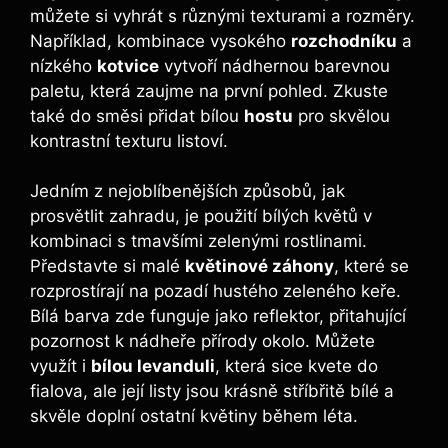
můžete si ‌vyhrát s různými‌ texturami a rozměry.
Například, kombinace vysokého
rozchodníku
a
nízkého
kotvice
vytvoří nádhernou barevnou
paletu, která‌ zaujme na první pohled. Zkuste
také do směsi⁣ přidat bílou
hostu
pro skvělou
kontrastní texturu listoví.
Jedním z nejoblíbenějších ⁢způsobů, jak
prosvětlit ⁤zahradu, je ​použití bílých​ květů v
kombinaci‍ s​ tmavšími zelenými rostlinami.
Představte si malé
květinové záhony
, které ⁤se
rozprostírají na pozadí‍ hustého zeleného keře.
Bílá barva zde funguje jako reflektor, přitahující
pozornost‌ k nádheře přírody⁣ okolo. Můžete
využít i
bílou levanduli
, ‌která sice kvete do
fialova, ale její listy jsou krásně stříbřitě bílé a⁣
skvěle doplní ostatní květiny během léta.