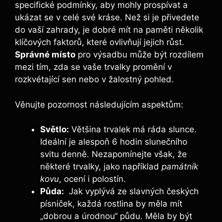
​specifické podmínky, aby mohly prospívat a
ukázat se v celé své kráse. Než si je přivedete
do‍ vaší⁤ zahrady, je dobré mít na paměti několik
klíčových ‌faktorů, ‍které ovlivňují jejich růst.
Správné místo
pro výsadbu může​ být rozdílem
mezi tím, zda se ⁢vaše ⁢trvalky promění v
rozkvétající sen nebo⁣ v žalostný pohled.
Věnujte pozornost následujícím aspektům:
Světlo:
Většina trvalek ⁣má‌ ráda slunce.
Ideální je alespoň 6 hodin slunečního​
svitu ⁤denně.​ Nezapomínejte však, že
některé trvalky, ⁢jako například
památník
kovu
, ocení ⁢i polostín.
Půda:
‌ Jak vyplývá ze slavných českých
písniček,​ každá rostlina by měla mít
„dobrou‌ a‍ úrodnou“ půdu. Měla by být