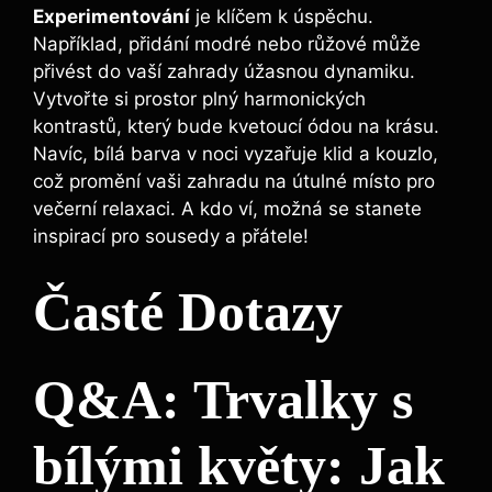
Experimentování
je klíčem k úspěchu.
Například, přidání modré nebo růžové může
přivést do ‍vaší zahrady úžasnou dynamiku.
Vytvořte si ‍prostor plný‍ harmonických
kontrastů, ⁤který bude ⁣kvetoucí ódou na ​krásu.
⁤Navíc, bílá barva v noci vyzařuje klid ⁣a kouzlo,
což promění vaši zahradu na útulné místo pro
večerní relaxaci. A ‌kdo ví,‍ možná⁢ se stanete
inspirací pro sousedy ‌a přátele!
Časté Dotazy
Q&A: Trvalky s
bílými ⁣květy: Jak