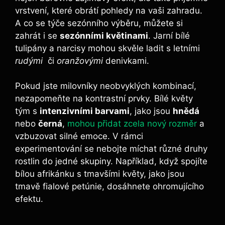
vrstvení, které obrátí pohledy na vaši zahradu.
A co se týče sezónního⁣ výběru, můžete si
zahrát i se
sezónními květinami
. Jarní bílé
tulipány a narcisy mohou ⁢skvěle ladit s letními
rudými
‌ či
oranžovými
denivkami.
Pokud jste milovníky neobvyklých⁣ kombinací,
nezapomeňte na kontrastní prvky. Bílé ⁢květy
tým s
intenzivními barvami
, jako jsou
hnědá
nebo
černá
, ‌
mohou přidat zcela nový rozměr
​ a
vzbuzovat silné emoce. V rámci
experimentování se nebojte míchat různé druhy
rostlin do jedné skupiny. Například, když spojíte
bílou afrikánku ​s tmavšími květy, jako jsou
tmavě fialové petúnie, dosáhnete ohromujícího
efektu.