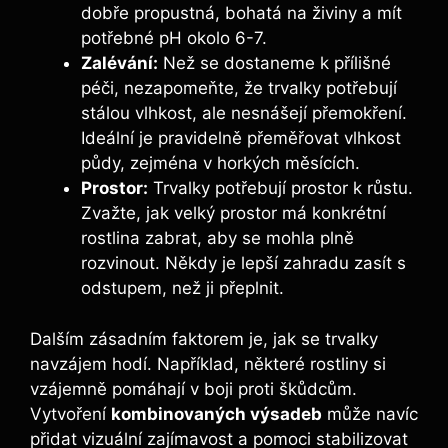
dobře propustná, bohatá ⁢na živiny a mít
potřebné pH okolo 6-7.
Zalévání:
Než se dostaneme k přílišné
péči, nezapomeňte, že trvalky potřebují⁤
stálou vlhkost, ale⁣ nesnášejí přemokření.
Ideální je pravidelně‍ přeměřovat ⁢vlhkost
půdy, zejména v⁢ horkých měsících.
Prostor:
Trvalky potřebují prostor k‍ růstu.
Zvažte, jak velký prostor má konkrétní
rostlina ⁣zabrat, aby ‌se mohla plně
rozvinout. Někdy je lepší ⁣zahradu zasít s
odstupem, než ji přeplnit.
Dalším zásadním faktorem je, jak ‍se trvalky‌
navzájem hodí. Například, některé rostliny si
vzájemně pomáhají v boji proti škůdcům.
Vytvoření
kombinovaných‌ výsadeb
může ⁤navíc
přidat vizuální zajímavost a pomoci stabilizovat