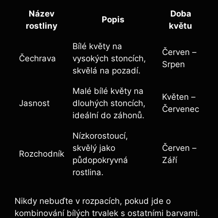
Název
Doba
Popis
‌rostliny
květu
Bílé květy ⁢na
Červen –
Čechrava
vysokých stoncích,‍
Srpen
skvělá ‍na pozadí.
Malé bílé květy na
Květen –
Jasnost
dlouhých stoncích,
Červenec
ideální do záhonů.
Nízkorostoucí,
skvělý​ jako
Červen –
Rozchodník
půdopokryvná
Září
rostlina.
Nikdy nebuďte v rozpacích, pokud⁢ jde o
kombinování bílých trvalek s ostatními barvami.