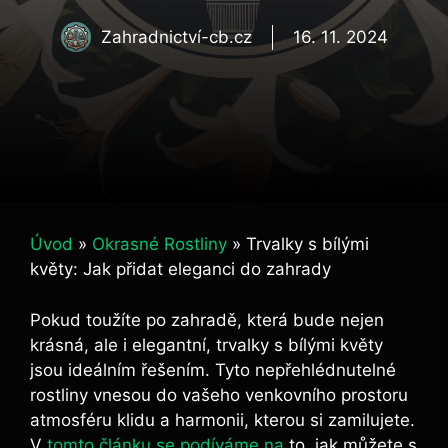
Zahradnictví-cb.cz
16. 11. 2024
Úvod
»
Okrasné Rostliny
»
Trvalky s bílými
květy: Jak přidat eleganci do zahrady
Pokud toužíte po zahradě, která bude nejen
krásná, ale i elegantní, trvalky s‌ bílými‍ květy
jsou ideálním řešením. Tyto nepřehlédnutelné
rostliny vnesou do vašeho venkovního prostoru
atmosféru klidu a harmonii, kterou si zamilujete.‌
V
tomto článku se podíváme na
to, jak můžete s