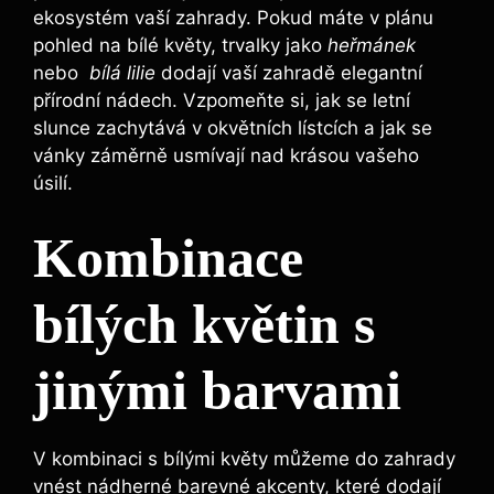
ekosystém vaší zahrady. Pokud máte v plánu
pohled na ⁣bílé květy, trvalky jako‌
heřmánek
nebo ⁤
bílá⁤ lilie
dodají vaší zahradě‍ elegantní
přírodní nádech.‌ Vzpomeňte si, jak se letní
slunce zachytává ⁤v okvětních ⁢lístcích a ⁢jak se
vánky ‍záměrně usmívají nad krásou vašeho
úsilí.
Kombinace
⁣bílých květin s
jinými barvami
V kombinaci s bílými květy‌ můžeme do zahrady
‍vnést nádherné barevné akcenty, které dodají