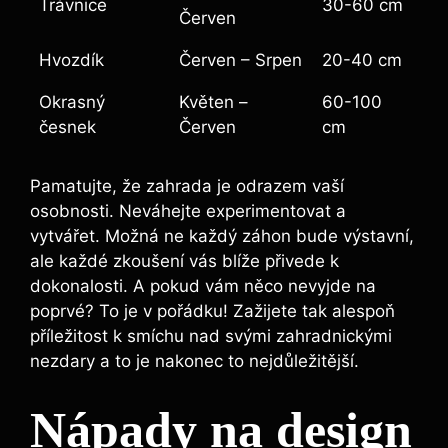
Trávnice
30-60 cm
Červen
Hvozdík
Červen – Srpen
20-40 cm
Okrasný
Květen‍ –
60-100
česnek
Červen
cm
Pamatujte, že zahrada je odrazem vaší
‍osobnosti. Neváhejte experimentovat a
vytvářet. Možná ne každý záhon bude výstavní,
ale každé zkoušení vás blíže přivede k
dokonalosti. A pokud ‍vám něco nevyjde na
poprvé? To ​je v pořádku! Zažijete tak alespoň
příležitost k smíchu nad ​svými⁢ zahradnickými⁢
nezdary a to je ‍nakonec to nejdůležitější.
Nápady na design