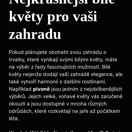
květy ⁤pro vaši
zahradu
Pokud plánujete obohatit svou zahradu o⁤
trvalky, které vynikají ‌svými ⁣bílými květy, máte
na‌ výběr z řady fascinujících možností. Bílé
květy nejenže dodají vaší zahradě elegance,⁤ ale
také vytvoří harmonii s dalšími⁢ rostlinami.
Například
pivoně
jsou jedním ⁣z nejoblíbenějších
výběrů. Jejich velké, voňavé květy ​vás zaručeně
okouzlí a⁤ jsou dostupné ​v mnoha různých
odrůdách, které rozkvétají na jaře až počátkem⁤
léta.