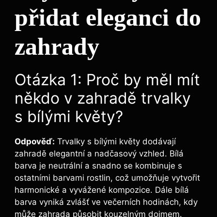
přidat eleganci do
zahrady
Otázka 1: Proč by‍ měl mít
​někdo v zahradě trvalky
s bílými květy?
Odpověď:
Trvalky s⁤ bílými květy ‍dodávají
zahradě elegantní a nadčasový vzhled.‌ Bílá⁤
barva je neutrální a snadno se kombinuje⁢ s
⁢ostatními barvami rostlin, což ‍umožňuje vytvořit
harmonické a⁤ vyvážené kompozice.‌ Dále bílá
barva vyniká zvlášť ve večerních hodinách, ⁢kdy⁢
může⁢ zahrada⁢ působit kouzelným dojmem.