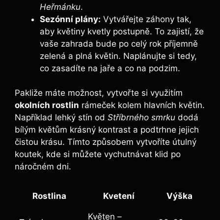
Heřmánku
.
Sezónní plány:
Vytvářejte záhony tak,
aby květiny kvetly postupně. To zajistí, že
vaše zahrada bude po celý rok příjemně
zelená a plná⁤ květin. Naplánujte si tedy, ​
co zasadíte na jaře a co na ⁤podzim.
Pakliže máte možnost, vytvořte si využitím​
okolních rostlin
rámeček kolem hlavních květin.
Například lehký stín od
Stříbrného⁤ smrku
dodá
bílým květům krásný kontrast a podtrhne ​jejich
čistou krásu.⁣ Tímto způsobem vytvoříte útulný
koutek, kde si můžete vychutnávat klid‌ po
náročném⁣ dni.
Rostlina
Kvetení
Výška
Květen ‌–