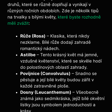
druhů, které se různě doplňují a⁤ vynikají v
různých ročních obdobích. Zde ​je několik tipů
na trvalky s ⁤bílými‍ květy,
které byste rozhodně
měli zvážit
:
Růže ​(Rosa)
– Klasika, která nikdy⁢
nezklame. Bílé růže dodají zahradě
romantický nádech.
Astilbe
– Tento krásný květ má jemné,
vzdušné květenství, které se skvěle hodí
do polostínových oblastí zahrady.
Povijnice (Convolvulus)
– Snadno se
pěstuje a její bílé květy budou zářit v
⁣každé zatravněné ploše.
Dosny (Leucanthemum)
– ​Všeobecně
známá⁤ jako sedmikráska, jejíž bílé okvětní
lístky jsou symbolem jednoduchosti ​a
krásy.