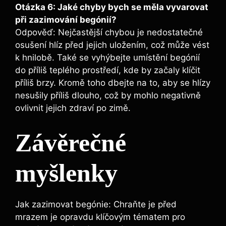
Otázka 6: Jaké chyby bych se měla vyvarovat
při zazimování begónií?
Odpověď: Nejčastější chybou je nedostatečné
osušení hlíz před jejich uložením, což může vést
k hnilobě. Také se vyhýbejte umístění begónií
do příliš teplého prostředí, kde by začaly klíčit
příliš brzy. Kromě toho dbejte na to, aby se hlízy
nesušily příliš dlouho, což by mohlo negativně
ovlivnit jejich zdraví po zimě.
Závěrečné
myšlenky
Jak zazimovat begónie: Chraňte je před
mrazem je opravdu klíčovým tématem pro