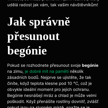
udělá radost jak vám, tak vašim návštěvníkům!
Jak správně
přesunout
begónie
Pokud se rozhodnete přesunout svoje
begónie
na zimu,
je dobré mít na paměti
několik
zásadních bodů. Nejprve se ujistěte, že tak
činíte, když teplota klesne pod 10 °C, což je
obvykle ideální moment pro jejich ochranu.
Begónie nesnášejí mráz a chlad je může velmi
poškodit. Když přenášíte rostliny dovnitř, zvlášť
pokud jsou na slunném místě, snažte se je