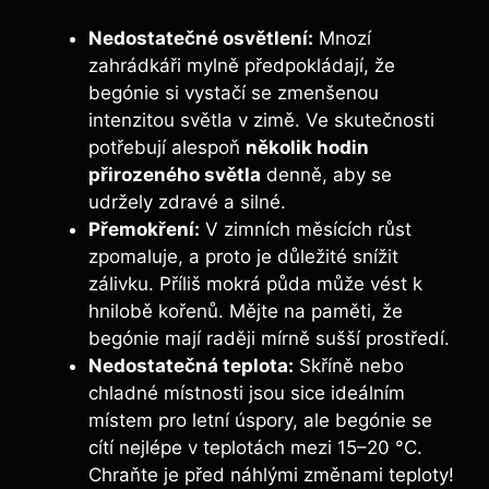
Nedostatečné osvětlení:
Mnozí
zahrádkáři mylně předpokládají, že
begónie si vystačí se zmenšenou
intenzitou světla v zimě. Ve skutečnosti
potřebují alespoň
několik hodin
přirozeného světla
denně, aby se
udržely zdravé a silné.
Přemokření:
V zimních měsících růst
zpomaluje, a proto je důležité snížit
zálivku. Příliš mokrá půda může vést k
hnilobě kořenů. Mějte na paměti, že
begónie mají raději mírně sušší prostředí.
Nedostatečná teplota:
Skříně nebo
chladné místnosti jsou sice ideálním
místem pro letní úspory, ale begónie se
cítí nejlépe v teplotách mezi 15–20 °C.
Chraňte je před náhlými změnami teploty!