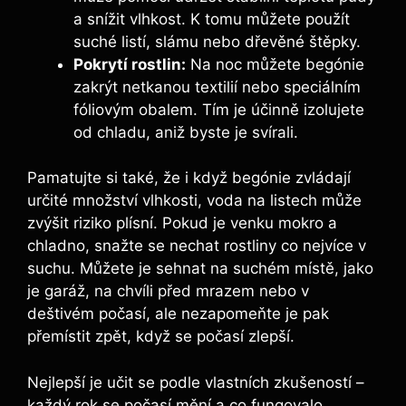
a snížit vlhkost. K tomu můžete použít
suché listí, slámu nebo dřevěné štěpky.
Pokrytí rostlin:
Na noc můžete begónie
zakrýt netkanou textilií nebo speciálním
fóliovým obalem. Tím je účinně izolujete
od chladu, aniž byste je svírali.
Pamatujte si také, že i když begónie zvládají
určité množství vlhkosti, voda na listech může
zvýšit riziko plísní. Pokud je venku mokro a
chladno, snažte se nechat rostliny co nejvíce v
suchu. Můžete je sehnat na suchém místě, jako
je garáž, na chvíli před mrazem nebo v
deštivém počasí, ale nezapomeňte je pak
přemístit zpět, když se počasí zlepší.
Nejlepší je učit se podle vlastních zkušeností –
každý rok se počasí mění a co fungovalo