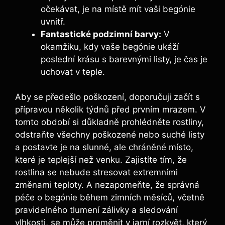
očekávat, je na místě mít vaši begónie
uvnitř.
Fantastické podzimní barvy:
V
okamžiku, kdy vaše begónie ukáží
poslední krásu s barevnými listy, je čas je
uchovat v teple.
Aby se předešlo poškození, doporučuji začít s
přípravou několik týdnů před prvním mrazem. V
tomto období si důkladně prohlédněte rostliny,
odstraňte všechny poškozené nebo suché listy
a postavte je na slunné, ale chráněné místo,
které je teplejší než venku. Zajistíte tím, že
rostlina se nebude stresovat extremními
změnami teploty. A nezapomeňte, že správná
péče o begónie během zimních měsíců, včetně
pravidelného tlumení zálivky a sledování
vlhkosti, se může proměnit v jarní rozkvět, který