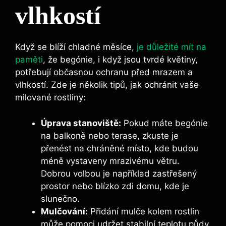
vlhkostí
Když se blíží chladné měsíce,
je důležité mít na
paměti
, že begónie, i když jsou tvrdé květiny,
potřebují občasnou ochranu před mrazem a
vlhkostí. Zde je několik tipů, jak ochránit vaše
milované rostliny:
Úprava stanoviště:
Pokud máte begónie
na balkoně nebo terase, zkuste je
přenést na chráněné místo, kde budou
méně vystaveny mrazivému větru.
Dobrou volbou je například zastřešený
prostor nebo blízko zdi domu, kde je
slunečno.
Mulčování:
Přidání mulče kolem rostlin
může pomoci udržet stabilní teplotu půdy