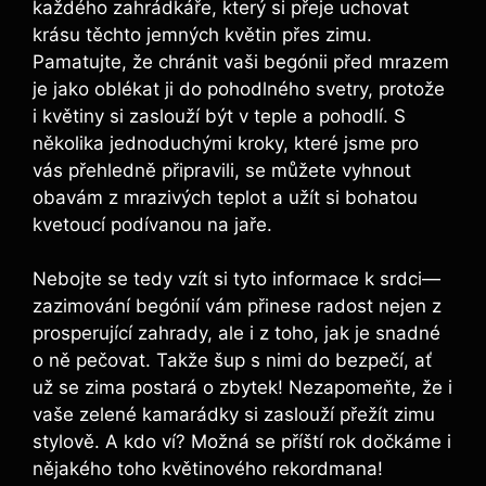
každého zahrádkáře, který si přeje uchovat
krásu těchto jemných květin přes zimu.
Pamatujte, že chránit vaši begónii před mrazem
je jako oblékat ji do pohodlného svetry, protože
i květiny si zaslouží být v teple a pohodlí. S
několika jednoduchými kroky, které jsme pro
vás přehledně připravili, se můžete vyhnout
obavám z mrazivých teplot a užít si bohatou
kvetoucí podívanou na jaře.
Nebojte se tedy vzít si tyto informace k srdci—
zazimování begónií vám přinese radost nejen z
prosperující zahrady, ale i z toho, jak je snadné
o ně pečovat. Takže šup s nimi do bezpečí, ať
už se zima postará o zbytek! Nezapomeňte, že i
vaše zelené kamarádky si zaslouží přežít zimu
stylově. A kdo ví? Možná se příští rok dočkáme i
nějakého toho květinového rekordmana!