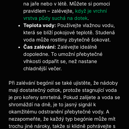
na jaře nebo v létě. Můžete si pomoci
pravidlem – zalévejte,
když je vrchní
vrstva půdy suchá na dotek
.
Teplota vody:
Používejte vlažnou vodu,
která se blíží pokojové teplotě. Studená
voda může rostliny zbytečně šokovat.
Čas zalévání:
Zalévejte ideálně
dopoledne. To umožní přebytečné
vlhkosti odpařit se, než nastane
chladnější večer.
Při zalévání begónií se také ujistěte, že nádoby
mají dostatečný odtok, protože stagnující voda
je pro kořeny smrtelná. Pokud zalijete a voda se
shromáždí na dně, je to jasný signál k
okamžitému odstranění přebytečné vody. A
nezapomeňte, že každý typ begónie může mít
trochu jiné nároky, takže si klidně pohrávejte s