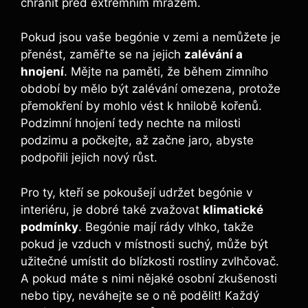
chránit před extrémním mrazem.
Pokud jsou vaše begónie v zemi a nemůžete je
přenést, zaměřte se na jejich
zalévání a
hnojení
. Mějte na paměti, že během zimního
období by mělo být zalévání omezena, protože
přemokření by mohlo vést k hnilobě kořenů.
Podzimní hnojení tedy nechte na milosti
podzimu a počkejte, až začne jaro, abyste
podpořili jejich nový růst.
Pro ty, kteří se pokoušejí udržet begónie v
interiéru, je dobré také zvažovat
klimatické
podmínky
. Begónie mají rády vlhko, takže
pokud je vzduch v místnosti suchý, může být
užitečné umístit do blízkosti rostliny zvlhčovač.
A pokud máte s nimi nějaké osobní zkušenosti
nebo tipy, neváhejte se o ně podělit! Každý