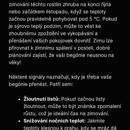
zimování těchto rostlin zhruba na konci října
nebo začátkem listopadu, když se teploty
začnou pravidelně pohybovat pod 5 °C. Pokud
je sýrovo teplý podzim, může to vést ke
zhoubnému zpoždění ve vykopávání a
přenášení vašich pokojovek dovnitř. Zimu lze
přirovnat k zimnímu spálení v posteli, dobré
plánování zajistí, že vaši begónie neusnou na
věky!
Některé signály naznačují, kdy je třeba vaše
begónie přenést. Patří sem:
Žloutnutí listů:
Pokud začnou listy
žloutnout, může to být známka zpomalení
růstu, což je ideální čas na zimování.
Snižování nočních teplot:
Jakmile
teploty klesnou k prahu, kdy se mráz dá