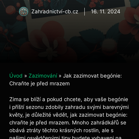
Zahradnictví-cb.cz
16. 11. 2024
Úvod
»
Zazimování
»
Jak zazimovat begónie:
Chraňte je před mrazem
Zima se blíží a pokud chcete, aby vaše begónie
i příští sezonu zdobily zahradu svými barevnými
květy, je důležité vědět, jak zazimovat begónie:
chraňte je před mrazem. Mnoho zahrádkářů se
obává ztráty těchto krásných rostlin, ale s
našimi osvědčenými tipy budete vybaveni na