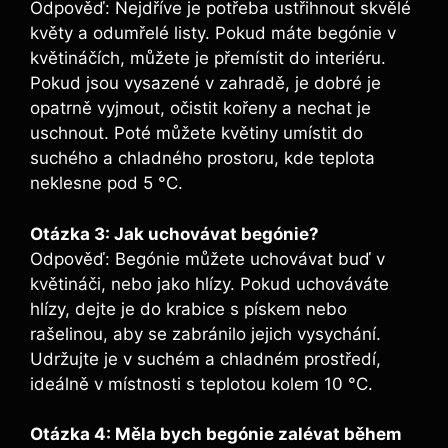
Odpověď: Nejdříve je potřeba ustřihnout skvělé
květy a odumřelé listy. Pokud máte begónie v
květináčích, můžete je přemístit do interiéru.
Pokud jsou vysazené v zahradě, je dobré je
opatrně vyjmout, očistit kořeny a nechat je
uschnout. Poté můžete květiny umístit do
suchého a chladného prostoru, kde teplota
neklesne pod 5 °C.
Otázka 3: Jak uchovávat begónie?
Odpověď: Begónie můžete uchovávat buď v
květináči, nebo jako hlízy. Pokud uchováváte
hlízy, dejte je do krabice s pískem nebo
rašelinou, aby se zabránilo jejich vysychání.
Udržujte je v suchém a chladném prostředí,
ideálně v místnosti s teplotou kolem 10 °C.
Otázka 4: Měla bych begónie zalévat během