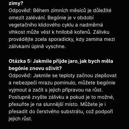
zimy?
Odpověď: Během zimních měsíců je důležité
omezit zalévání. Begónie je v období
vegetačního klidového cyklu a nadměrná
vlhkost může vést k hnilobě kořenů. Zálivku
provádějte zcela sporadicky, kdy zemina mezi
zálivkami úplně vyschne.
Otázka 5: Jakmile přijde jaro, jak bych měla
begónie znovu oživit?
Odpověď: Jakmile se teploty začnou zlepšovat
a nebezpečí mrazu pominulo, můžete begónie
vyjmout a začít s jejich přípravou na růst.
Postupně zvyšte zálivku a pokud je to možné,
přesuňte je na slunnější místo. Můžete je i
přesadit do čerstvého substrátu, což podpoří
jejich růst.