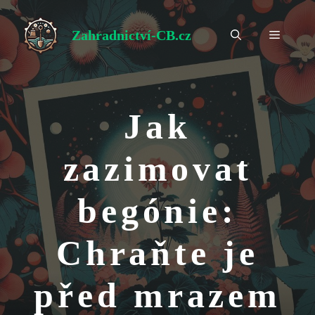
Přeskočit
na
Zahradnictví-CB.cz
Menu
obsah
Jak
zazimovat
begónie:
Chraňte je
před mrazem