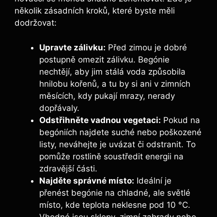
několik zásadních kroků, které byste měli
dodržovat:
Upravte zálivku:
Před zimou je dobré
postupně omezit zálivku. Begónie
nechtějí, aby jim stálá voda způsobila
hnilobu kořenů, a tu by si ani v zimních
měsících, kdy pukají mrazy, nerady
dopřávaly.
Odstřihněte vadnou vegetaci:
Pokud na
begóniích najdete suché nebo poškozené
listy, neváhejte je uvázat či odstranit. To
pomůže rostlině soustředit energii na
zdravější části.
Najděte správné místo:
Ideální je
přenést begónie na chladné, ale světlé
místo, kde teplota neklesne pod 10 °C.
Vhodné jsou sklepy, zimní zahrady nebo