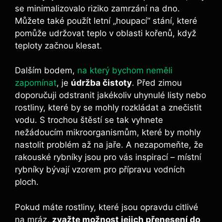
se minimalizovalo riziko zamrzání na dno.
Můžete také použít letní „houpací“ stání, které
pomůže udržovat teplo v oblasti kořenů, když
teploty začnou klesat.
Dalším bodem,
na který bychom neměli
zapomínat
, je
údržba čistoty
. Před zimou
doporučuji odstranit jakékoliv uhynulé listy nebo
rostliny, které by se mohly rozkládat a znečistit
vodu. S trochou štěstí se tak vyhnete
nežádoucím mikroorganismům, které by mohly
nastolit problém až na jaře. A nezapomeňte, že
rakouské rybníky jsou pro vás inspirací – místní
rybníky bývají vzorem pro přípravu vodních
ploch.
Pokud máte rostliny, které jsou opravdu citlivé
na mráz,
zvažte možnost jejich přenesení do