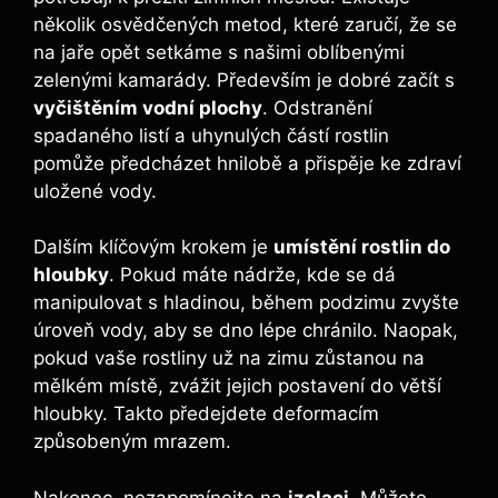
několik osvědčených metod, které zaručí, že se
na jaře opět setkáme s našimi oblíbenými
zelenými kamarády. Především je dobré začít s
vyčištěním vodní plochy
. Odstranění
spadaného listí a uhynulých částí rostlin
pomůže předcházet hnilobě a přispěje ke zdraví
uložené vody.
Dalším klíčovým krokem je
umístění rostlin do
hloubky
. Pokud máte nádrže, kde se dá
manipulovat s hladinou, během podzimu zvyšte
úroveň vody, aby se dno lépe chránilo. Naopak,
pokud vaše rostliny už na zimu zůstanou na
mělkém místě, zvážit jejich postavení do větší
hloubky. Takto předejdete deformacím
způsobeným mrazem.
Nakonec, nezapomínejte na
izolaci
. Můžete