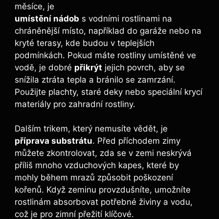
měsíce, je
umístění nádob
s vodními rostlinami na
chráněnější místo, například do garáže nebo na
kryté terasy, kde budou v teplejších
podmínkách. Pokud máte rostliny umístěné ve
vodě, je dobré
přikrýt
jejich povrch, aby se
snížila ztráta tepla a bránilo se zamrzání.
Použijte plachty, staré deky nebo speciální krycí
materiály pro zahradní rostliny.
Dalším trikem, který nemusíte vědět, je
příprava substrátu
. Před příchodem zimy
můžete zkontrolovat, zda se v zemi neskrývá
příliš mnoho vzduchových kapes, které by
mohly během mrazů způsobit poškození
kořenů. Když zeminu provzdušníte, umožníte
rostlinám absorbovat potřebné živiny a vodu,
což je pro zimní přežití klíčové.