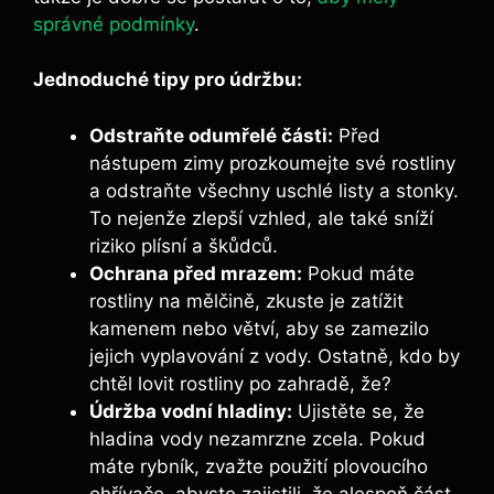
správné podmínky
.
Jednoduché tipy pro údržbu:
Odstraňte odumřelé části:
Před
nástupem zimy prozkoumejte své rostliny
a odstraňte všechny uschlé listy a stonky.
To nejenže zlepší vzhled, ale také sníží
riziko plísní a škůdců.
Ochrana před mrazem:
Pokud máte
rostliny na mělčině, zkuste je zatížit
kamenem nebo větví, aby se zamezilo
jejich vyplavování z vody. Ostatně, kdo by
chtěl lovit rostliny po zahradě, že?
Údržba vodní hladiny:
Ujistěte se, že
hladina vody nezamrzne zcela. Pokud
máte rybník, zvažte použití plovoucího
ohřívače, abyste zajistili, že alespoň část