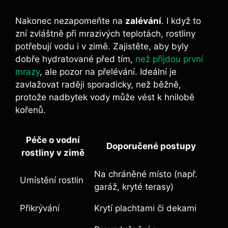
Nakonec nezapomeňte na
zalévání
. I když to
zní zvláštně při mrazivých teplotách, rostliny
potřebují vodu i v zimě. Zajistěte, aby byly
dobře hydratované před tím,
než přijdou první
mrazy
, ale pozor na přelévání. Ideální je
zavlažovat raději sporadicky, než běžně,
protože nadbytek vody může vést k hnilobě
kořenů.
Péče o vodní
Doporučené postupy
rostliny v zimě
Na chráněné místo (např.
Umístění rostlin
garáž, kryté terasy)
Přikrývání
Krytí plachtami či dekami