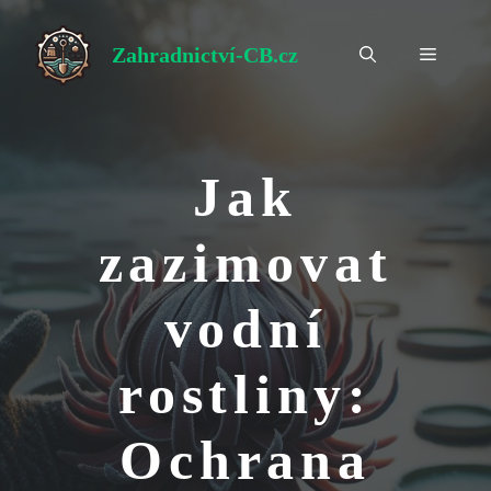
Přeskočit
na
Zahradnictví-CB.cz
Menu
obsah
Jak
zazimovat
vodní
rostliny:
Ochrana