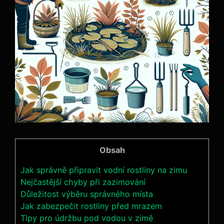
Obsah
Jak správně připravit vodní rostliny na zimu
Nejčastější chyby při zazimování
Důležitost výběru správného místa
Jak zabezpečit rostliny před mrazem
Tipy pro údržbu pod vodou v zimě