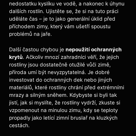
nedostatku kyslíku ve vodě, a nakonec k úhynu
dalších rostlin. Ujistěte se, že si na tuto práci
uděláte čas – je to jako generální úklid před
příchodem zimy, který vám ušetří spoustu
problémů na jaře.
Další častou chybou je
nepoužití ochranných
krytů
. Ačkoliv mnozí zahradníci věří, že jejich
rostliny jsou dostatečně otužilé vůči zimě,
příroda umí být nevyzpytatelná. Je dobré
investovat do ochranných dek nebo jiných
materiálů, které rostliny chrání před extrémními
mrazy a silným sněhem. Kdybyste si byli tak
jistí, jak si myslíte, že rostliny vydrží, zkuste si
vzpomenout na minulou zimu, kdy se teploty
propadly jako letící zimní bruslař na kluzkých
cestách.