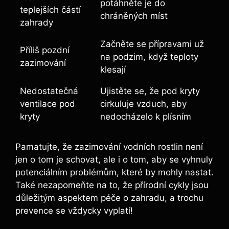
potáhněte je do
teplejších částí
chráněných míst
zahrady
Začněte se přípravami už
Příliš pozdní
na podzim, když teploty
zazimování
klesají
Nedostatečná
Ujistěte se, že pod kryty
ventilace pod
cirkuluje vzduch, aby
kryty
nedocházelo k plísním
Pamatujte, že zazimování vodních rostlin není
jen o tom je schovat, ale i o tom, aby se vyhnuly
potenciálním problémům, které by mohly nastat.
Také nezapomeňte na to, že přírodní cykly jsou
důležitým aspektem péče o zahradu, a trochu
prevence se vždycky vyplatí!