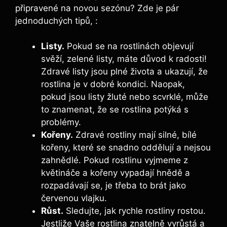
připravené na novou sezónu? Zde je pár
jednoduchých tipů, :
Listy.
Pokud se na rostlinách objevují
svěží, zelené listy, máte důvod k radosti!
Zdravé listy jsou plné života a ukazují, že
rostlina je v dobré kondici. Naopak,
pokud jsou listy žluté nebo scvrklé, může
to znamenat, že se rostlina potýká s
problémy.
Kořeny.
Zdravé rostliny mají silné, bílé
kořeny, které se snadno oddělují a nejsou
zahnědlé. Pokud rostlinu vyjmeme z
květináče a kořeny vypadají hnědě a
rozpadávají se, je třeba to brát jako
červenou vlajku.
Růst.
Sledujte, jak rychle rostliny rostou.
Jestliže Vaše rostlina znatelně vyrůstá a