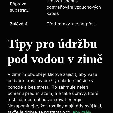
Provzdušnění a
Příprava
odstraňování vzduchových
substrátu
kapes
Zalévání
Před mrazy, ale ne přelít
Tipy pro údržbu
pod vodou v zimě
V zimním období je klíčové zajistit, aby vaše
podvodní rostliny přežily chladné měsíce v
pohodě a bez stresu. To zahrnuje nejen
ochranu před mrazem, ale také úpravy, které
rostlinám pomohou zachovat energii.
Nezapomínejte, že i rostliny mají rády svůj klid,
takže je dobré se postarat o to,
aby měly