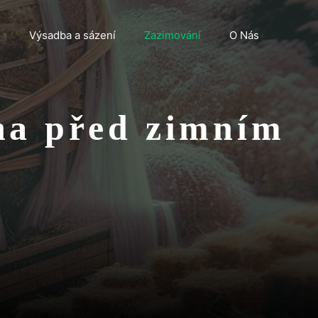
n
Výsadba a sázení
Zazimování
O Nás
na před zimním