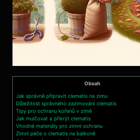
Obsah
Jak správně připravit clematis na zimu
Důležitost správného zazimování clematis
Tipy pro ochranu kořenů v zimě
Jak mulčovat a přikrýt clematis
Vhodné materiály pro zimní ochranu
Zimní péče o clematis na balkoně