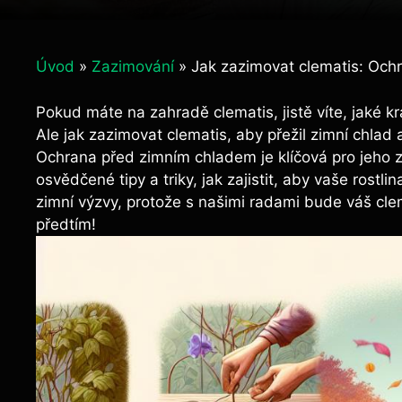
Úvod
»
Zazimování
»
Jak zazimovat clematis: Och
Pokud máte na zahradě clematis, jistě víte, jaké k
Ale jak zazimovat clematis, aby přežil zimní chlad
Ochrana před zimním chladem je klíčová pro jeho z
osvědčené tipy a triky, jak zajistit, aby vaše rost
zimní výzvy, protože s našimi radami bude váš clema
předtím!