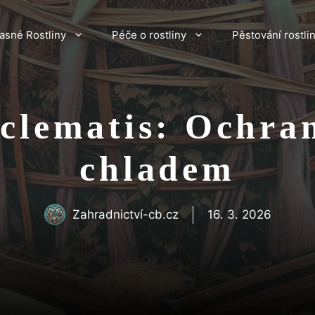
asné Rostliny
Péče o rostliny
Pěstování rostli
 clematis: Ochra
chladem
Zahradnictví-cb.cz
16. 3. 2026