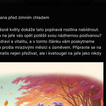
rana před zimním chladem
rásné květy dokáže tato popínavá rostlina nabídnout.
 a na jaře vás opět potěšil svou nádhernou podívanou?
draví a vitalitu, a v tomto článku vám poskytneme
lina prošla mrazivými měsíci s úsměvem. Připravte se na
tis nejen přežívat, ale i kvetougel na jaře jako nikdy