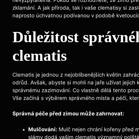
nevyzpytatelná. Pokud se rozhodnete, že zimu pře
zklamání. A jak příroda, tak i vaše clematisy si zas
naprosto úchvatnou podívanou v podobě kvetoucíc
Důležitost správn
clematis
Clematis je jednou z nejoblíbenějších květin zahrá
odrůd. Avšak, abyste si mohli na jaře užívat jejich
správnému zazimování. Co vlastně dělá tento proce
Vše začíná s výběrem správného místa a péčí, kter
Správná péče před zimou může zahrnovat:
Mulčování:
Mulč nejen chrání kořeny před
slámy dodá vašim clematis významný polštá