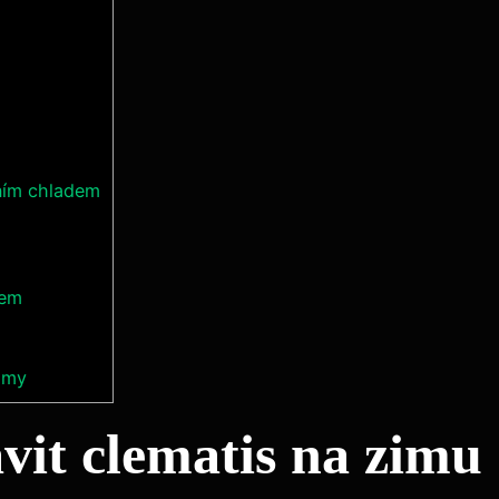
ním chladem
zem
zimy
vit clematis na zimu