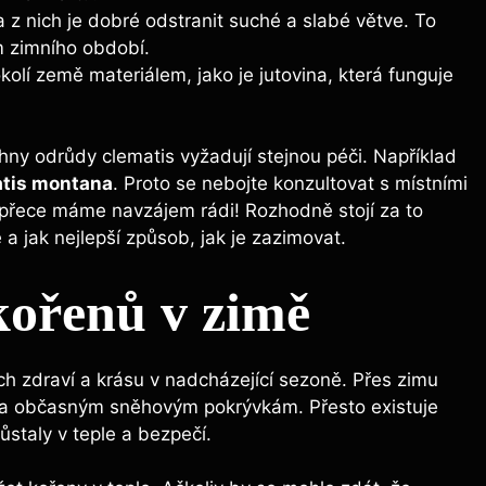
 z nich je dobré odstranit suché a slabé větve. To
 zimního období.
olí země materiálem, jako je jutovina, která funguje
hny odrůdy clematis vyžadují stejnou péči. Například
tis montana
. Proto se nebojte konzultovat s místními
 přece máme navzájem rádi! Rozhodně stojí za to
e a jak nejlepší způsob, jak je zazimovat.
kořenů v zimě
ich zdraví a krásu v nadcházející sezoně. Přes zimu
u a občasným sněhovým pokrývkám. Přesto existuje
zůstaly v teple a bezpečí.