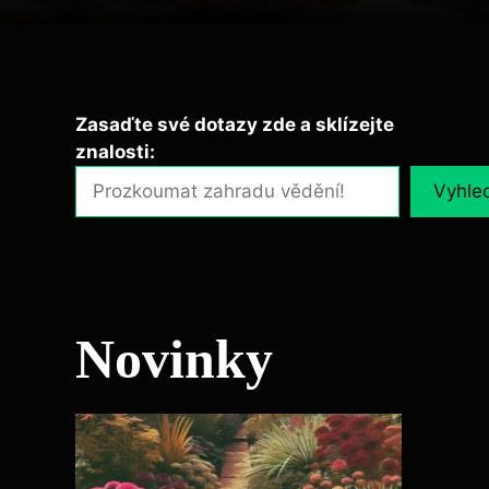
Zasaďte své dotazy zde a sklízejte
znalosti:
Vyhle
Novinky