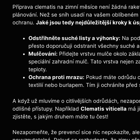
Příprava clematis na zimní měsíce není žádná raketo
plánování. Než se sníh usadí na vašem oblíbeném 
ochranu.
Jaké jsou tedy nejdůležitější kroky k
Odstřihněte suché listy a výhonky:
Na podz
přesto doporučuji odstranit všechny suché a
Mulčování:
Přidejte vrstvu mulče okolo zákla
speciální zahradní mulč. Tato vrstva nejen za
teploty.
Ochrana proti mrazu:
Pokud máte odrůdu cit
textilií nebo burlapem. Tím ji ochráníte pře
A když už mluvíme o citlivějších odrůdách, nezap
odlišné přístupy. Například
Clematis viticella
má ji
zjistěte, s jakým druhem máte tu čest!
Nezapomeňte, že prevencí sice nic nepokazíte, ale