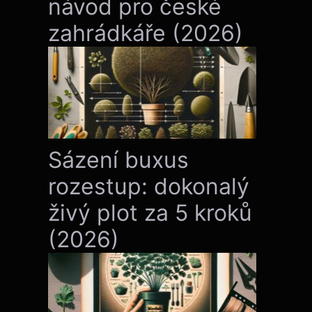
návod pro české
zahrádkáře (2026)
Sázení buxus
rozestup: dokonalý
živý plot za 5 kroků
(2026)