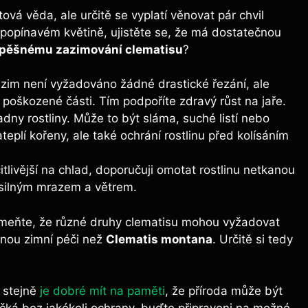
vá věda, ale určitě se vyplatí věnovat pár chvil
popínavém květině, ujistěte se, že má dostatečnou
 úspěšnému zazimování clematisu
?
im není vyžadováno žádné drastické řezání, ale
 poškozené části. Tím podpoříte zdravý růst na jaře.
dny rostliny. Může to být sláma, suché listí nebo
teplí kořeny, ale také ochrání rostlinu před kolísáním
livější na chlad, doporučuji omotat rostlinu netkanou
d silným mrazem a větrem.
omeňte, že různé druhy clematisu mohou vyžadovat
nou zimní péči než
Clematis montana
. Určitě si tedy
 stejně
je dobré mít na paměti
, že příroda může být