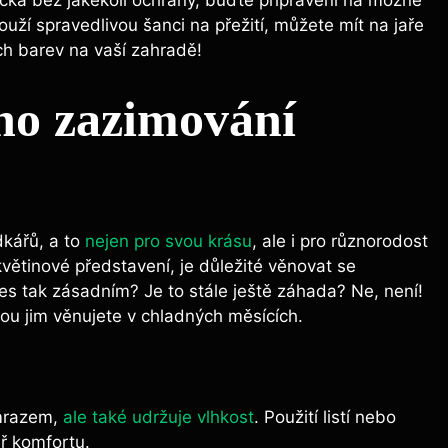
čká bez jakékoli ochrany, buďte připraveni na možné
louží spravedlivou šanci na přežití, můžete mít na jaře
h barev na vaší zahradě!
ého zazimování
dkářů, a to
nejen pro svou krásu
, ale i pro různorodost
 květinové představení, je důležité věnovat se
s tak zásadním? Je to stále ještě záhada? Ne, není!
ou jim věnujete v chladných měsících.
 mrazem,
ale také udržuje vlhkost
. Použití listí nebo
ř komfortu.