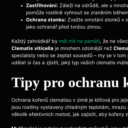
Zastřihování:
Záleží na odrůdě, ale u mnoha
pomůže rostlině vyhnout se zraněním během
Ochrana stonku:
Zvažte omotání stonků v ok
jako ochranář před tvrdou zimou.
Každý zahrádkář by
měl mít na paměti
, že ne všec
Clematis viticella
je mnohem odolnější než
Clema
specialisty nebo se zeptat sousedů – my se v tom
udělat si čas a zjistit, jaký typ vašich clematis mát
Tipy pro ochranu 
Ochrana kořenů clematisu v zimě je klíčová pro jej
jsou rostliny vystaveny chladným teplotám, mraz
několik efektivních metod, jak zajistit, aby kořeny 