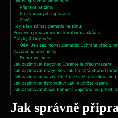
Jak na správnou zimní péči
Příprava na zimu
Při zhoršených teplotách
Závěr
Kdy a jak stříhat clematis na zimu
Prevence před zimními chorobami a škůdci
Otázky & Odpovědi
Q&A: Jak zazimovat clematis: Ochrana před zim
Závěrečné poznámky
Doporučujeme:
Jak zazimovat begónie: Chraňte je před mrazem
Jak zazimovat motýlí keř: Jak ho chránit před mra
Jak zazimovat šalvěj: Udržte ji svěží po celou zimu
Jak zazimovat listopadky: Jak je udržet krásné
Jak zazimovat ibišek bahenní: Zajistěte mu přežití 
Jak správně připra