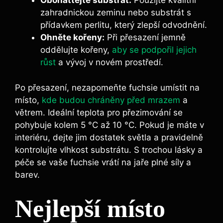
Obohattejte substrát:
Použijte kvalitní
zahradnickou zeminu nebo substrát s
přídavkem perlitu, který zlepší odvodnění.
Ohněte kořeny:
Při přesazení jemně
oddělujte kořeny,
aby se podpořil jejich
růst
a vývoj v novém prostředí.
Po přesazení, nezapomeňte fuchsie umístit na
místo,
kde budou chráněny před mrazem
a
větrem. Ideální teplota pro přezimování se
pohybuje kolem 5 °C až 10 °C. Pokud je máte v
interiéru, dejte jim dostatek světla a pravidelně
kontrolujte vlhkost substrátu. S trochou lásky a
péče se vaše fuchsie vrátí na jaře plné síly a
barev.
Nejlepší místo