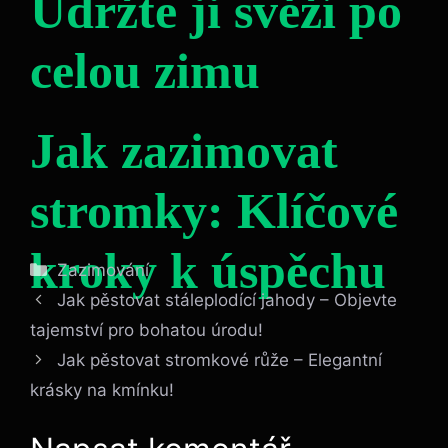
Udržte ji svěží po
celou zimu
Jak zazimovat
stromky: Klíčové
kroky k úspěchu
Rubriky
Zazimování
Jak pěstovat stáleplodící jahody – Objevte
tajemství pro bohatou úrodu!
Jak pěstovat stromkové růže – Elegantní
krásky na kmínku!