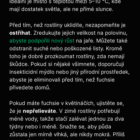
Ideální je místo s teplotou mezi 5–10 °C, kde
mají dostatek světla, ale ne přímé slunce.
Před tím, než rostliny uklidíte, nezapomeňte je
ostříhat
. Zredukujte jejich velikost na polovinu,
abyste podpořili nový růst
na jaře. Můžete také
odstranit suché nebo poškozené listy. Kromě
toho je dobré prozkoumat rostliny, zda nemají
škůdce. Pokud si nějaké všimnete, doporučuji
insekticidní mýdlo nebo jiný přírodní prostředek,
abyste je eliminovali před tím, než fuchsie
přivedete domů.
Pokud máte fuchsie v květináčích, ujistěte se,
že je
nepřelieváte
. V zimě rostliny potřebují
méně vody, takže stačí zalévat jednou za dva
týdny nebo i méně. Snažte se, aby půda
zůstala jen mírně vlhká, ale nikdy mokrá. Příliš