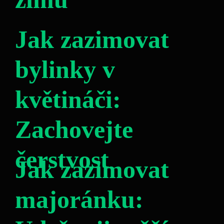
Jak zazimovat
bylinky v
květináči:
Zachovejte
čerstvost
Jak zazimovat
majoránku: