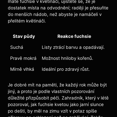
máte fuchsie v květináči, ujistěte se, že je
dostatek místa na odvodnění; raději je přesuňte
do menších nádob, než abyste je namáčeli v
přelitém květináči.
Stav půdy
Reakce fuchsie
Suchá
Listy ztrácí barvu a opadávají.
Pravě mokrá
Možnost hniloby kořenů.
Mírně vlhká
Ideální pro zdravý růst.
Je dobré mít na paměti, že každý rok může být
jiný, a proto je podle vlastních pozorování
důležité přizpůsobit péči. Zahradník, který v létě
pozoroval, jak fuchsie kvetou jako jarní slunce
po dešti, by měl na zimu vzít v potaz spíše