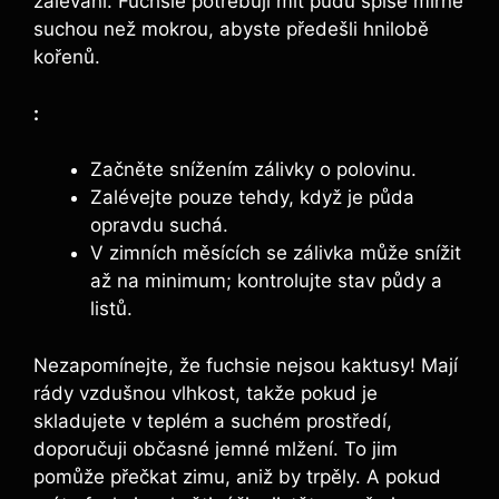
zalévání. Fuchsie potřebují mít půdu spíše mírně
suchou než mokrou, abyste předešli hnilobě
kořenů.
:
Začněte snížením zálivky o polovinu.
Zalévejte pouze tehdy, když je půda
opravdu suchá.
V zimních měsících se zálivka může snížit
až na minimum; kontrolujte stav půdy a
listů.
Nezapomínejte, že fuchsie nejsou kaktusy! Mají
rády vzdušnou vlhkost, takže pokud je
skladujete v teplém a suchém prostředí,
doporučuji občasné jemné mlžení. To jim
pomůže přečkat zimu, aniž by trpěly. A pokud