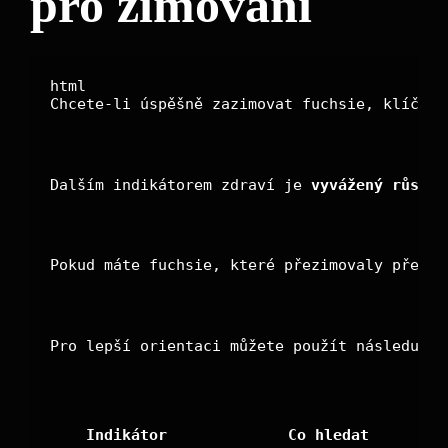
pro zimování
Chcete-li úspěšně zazimovat fuchsie, klíčový
Dalším indikátorem zdraví je 
vyvážený růst
. 
Pokud máte fuchsie, které přezimovaly předch
Pro lepší orientaci můžete použít následujíc
Indikátor
Co hledat