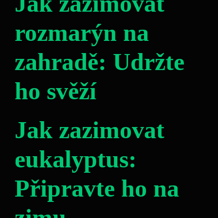
Jak zazimovat
rozmarýn na
zahradě: Udržte
ho svěží
Jak zazimovat
eukalyptus:
Připravte ho na
zimu