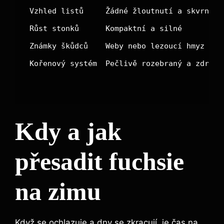
Vzhled listů
Žádné žloutnutí a skvrny
Růst stonků
Kompaktní a silné
Známky škůdců
Weby nebo lezoucí hmyz
Kořenový systém
Pečlivě rozebraný a zdravý
Kdy a jak
přesadit fuchsie
na zimu
Když se ochlazuje a dny se zkracují, je čas na