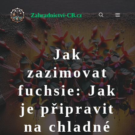
Přeskočit
na
Zahradnictví-CB.cz
Menu
obsah
Jak
zazimovat
fuchsie: Jak
je připravit
na chladné