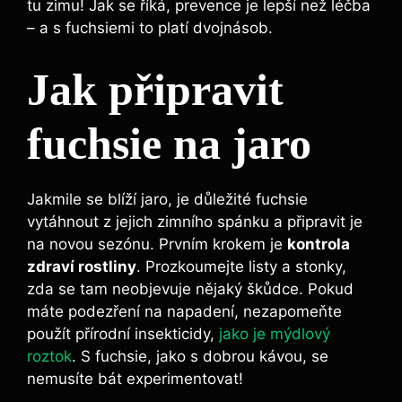
tu zimu! Jak se říká, prevence je lepší než léčba
– a s fuchsiemi to platí dvojnásob.
Jak připravit
fuchsie na jaro
Jakmile se blíží jaro, je důležité fuchsie
vytáhnout z jejich zimního spánku a připravit je
na novou sezónu. Prvním krokem je
kontrola
zdraví rostliny
. Prozkoumejte listy a stonky,
zda se tam neobjevuje nějaký škůdce. Pokud
máte podezření na napadení, nezapomeňte
použít přírodní insekticidy,
jako je mýdlový
roztok
. S fuchsie, jako s dobrou kávou, se
nemusíte bát experimentovat!