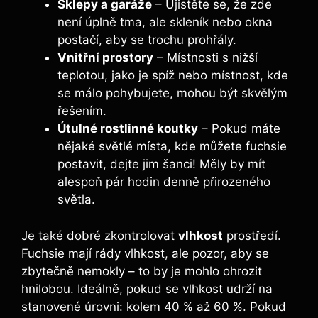
Sklepy a garáže
– Ujistěte se, že zde
není úplně tma, ale skleník nebo okna
postačí, aby se trochu prohřály.
Vnitřní prostory
– Místnosti s nižší
teplotou, jako je spíž nebo místnost, kde
se málo pohybujete, mohou být skvělým
řešením.
Útulné rostlinné koutky
– Pokud máte
nějaké světlé místa, kde můžete fuchsie
postavit, dejte jim šanci! Měly by mít
alespoň pár hodin denně přirozeného
světla.
Je také dobré zkontrolovat
vlhkost
prostředí.
Fuchsie mají rády vlhkost, ale pozor, aby se
zbytečně nemokly – to by je mohlo ohrozit
hnilobou. Ideálně, pokud se vlhkost udrží na
stanovené úrovni: kolem 40 % až 60 %. Pokud