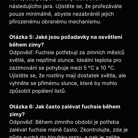
následujícího jara. Ujistěte se, že prořezáváte
pouze minimálně, abyste nezabránili jejich
přirozenému obranému mechanismu.
Otázka 5: Jaké jsou požadavky na osvětlení
během zimy?
Odpověď: Fuchsie potřebují za zimních měsíců
světlé, ale nepřímé slunce. Ideální teplota pro
zazimování se pohybuje mezi 5 °C a 10 °C.
Ujistěte se, že rostliny mají dostatek světla, ale
vyhněte se přímému slunce, které by mohlo
způsobit popálení listů.
Otázka 6: Jak často zalévat fuchsie během
zimy?
Odpověď: Během zimního období je potřeba
zalévat fuchsie méně často. Zkontrolujte, zda je
půda suchá do hloubky prstu, a pak je zalijte.