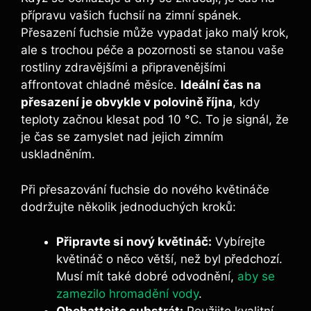
přípravu vašich fuchsií na zimní spánek.
Přesazení fuchsie může vypadat jako malý krok,
ale s trochou péče a pozornosti se stanou vaše
rostliny zdravějšími a připravenějšími
affrontovat chladné měsíce.
Ideální čas na
přesazení je obvykle v polovině října
, kdy
teploty začnou klesat pod 10 °C. To je signál, že
je čas se zamyslet nad jejich zimním
uskladněním.
Při přesazování fuchsie do nového květináče
dodržujte několik jednoduchých kroků:
Připravte si nový květináč:
Vybírejte
květináč o něco větší, než byl předchozí.
Musí mít také dobré odvodnění,
aby se
zamezilo hromadění vody
.