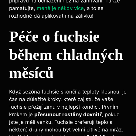
přípravu na ochlazení než na zahřívání. Takže
pamatujte,
méně je někdy více
, a to se
rozhodně dá aplikovat i na zálivku!
Péče o fuchsie
během chladných
měsíců
Když sezóna fuchsie skončí a teploty klesnou, je
čas na důležité kroky, které zajistí, že vaše
fuchsie přežijí zimu v nejlepší kondici. Prvním
krokem je
přesunout rostliny dovnitř
, pokud
jste je měli venku. Fuchsie preferují teplo a
některé druhy mohou být velmi citlivé na mráz.