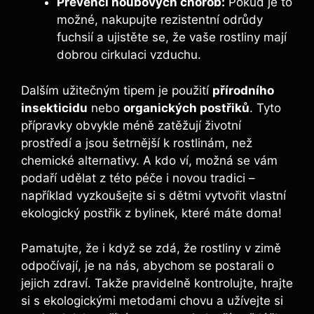
Prevenci houbových chorob:
Pokud je to
možné, nakupujte rezistentní odrůdy
fuchsií a ujistěte se, že vaše rostliny mají
dobrou cirkulaci vzduchu.
Dalším užitečným tipem je použití
přírodního
insekticidu
nebo
organických postřiků
. Tyto
přípravky obvykle méně zatěžují životní
prostředí a jsou šetrnější k rostlinám, než
chemické alternativy. A kdo ví, možná se vám
podaří udělat z této péče i novou tradici –
například vyzkoušejte si s dětmi vytvořit vlastní
ekologický postřik z bylinek, které máte doma!
Pamatujte, že i když se zdá, že rostliny v zimě
odpočívají, je na nás, abychom se postarali o
jejich zdraví. Takže pravidelně kontrolujte, hrajte
si s ekologickými metodami chovu a užívejte si