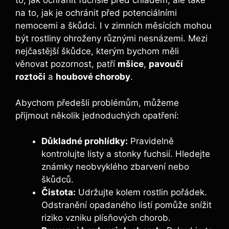
to, jak ochránit fuchsie před chladem, ale také
na to, jak je ochránit před potenciálními
nemocemi a škůdci. I v zimních měsících mohou
být rostliny ohroženy různými nesnázemi. Mezi
nejčastější škůdce, kterým bychom měli
věnovat pozornost, patří
mšice
,
pavoučí
roztoči
a
houbové choroby
.
Abychom předešli problémům, můžeme
přijmout několik jednoduchých opatření:
Důkladné prohlídky:
Pravidelně
kontrolujte listy a stonky fuchsií. Hledejte
známky neobvyklého zbarvení nebo
škůdců.
Čistota:
Udržujte kolem rostlin pořádek.
Odstranění opadaného listí pomůže snížit
riziko vzniku plísňových chorob.