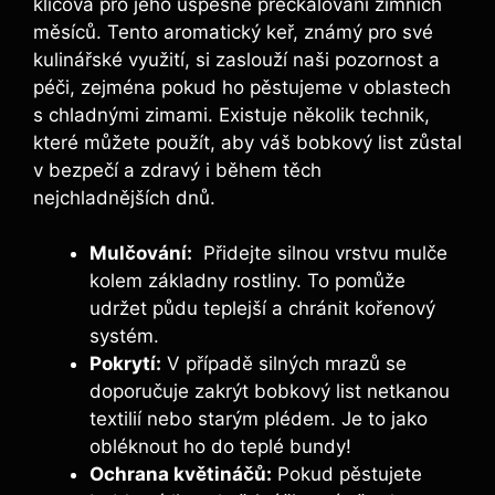
klíčová pro jeho úspěšné přečkalování​ zimních
měsíců. Tento aromatický keř, známý pro své
kulinářské ⁤využití, si zaslouží naši pozornost a
péči, zejména pokud ho pěstujeme v oblastech‍
s chladnými⁣ zimami. Existuje‍ několik technik,
které můžete použít, aby váš bobkový list zůstal
v bezpečí ​a zdravý i během těch
nejchladnějších dnů.
Mulčování:
⁢ Přidejte silnou vrstvu mulče
kolem základny ‌rostliny.⁤ To pomůže⁢
udržet půdu teplejší a chránit⁣ kořenový
systém.
Pokrytí:
⁣V případě silných mrazů se
doporučuje zakrýt bobkový list netkanou
textilií nebo starým plédem.⁣ Je to jako
obléknout ho do teplé bundy!
Ochrana květináčů:
Pokud pěstujete