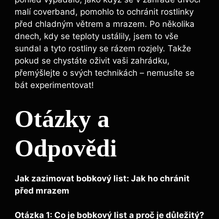
malí coverband, pomohlo to ochránit rostlinky
před chladným větrem a mrazem. Po několika
dnech, kdy se teploty ⁣ustálily, jsem to vše
sundal a tyto rostliny​ se rázem rozjely. Takže
pokud se chystáte oživit vaši zahrádku,
přemýšlejte o svých technikách – nemusíte se
bát experimentovat!
Otázky a
Odpovědi
Jak zazimovat bobkový list: Jak ho chránit
před mrazem
Otázka 1: Co je bobkový list a proč je důležitý?