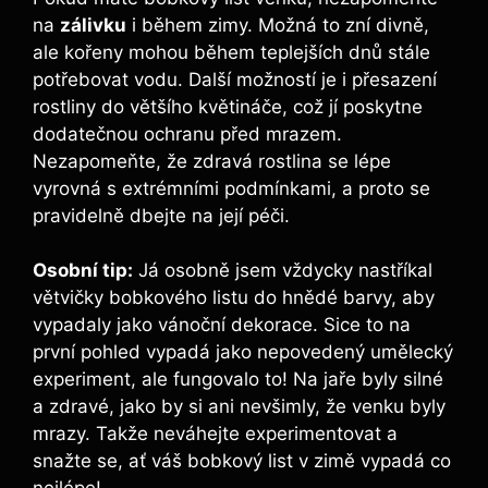
na⁤
zálivku
i​ během zimy. Možná to zní divně,
ale kořeny mohou během teplejších dnů stále
potřebovat vodu.⁢ Další možností je i přesazení
rostliny do většího květináče, což jí poskytne
dodatečnou ochranu před ⁣mrazem.
Nezapomeňte, že zdravá rostlina se lépe
vyrovná s extrémními podmínkami, a proto se
pravidelně dbejte na její⁤ péči.
Osobní tip:
Já osobně jsem vždycky⁤ nastříkal
větvičky bobkového ‌listu do⁣ hnědé barvy, aby
vypadaly jako vánoční dekorace. Sice to na
první pohled⁤ vypadá jako nepovedený umělecký
experiment, ale fungovalo to! Na ​jaře byly silné
a zdravé, jako by si ani nevšimly,​ že venku byly
mrazy. Takže neváhejte experimentovat a
snažte se, ať‌ váš bobkový‍ list v zimě vypadá co