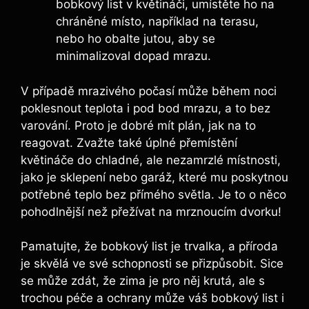
bobkový list v květináči, umístěte ho na
chráněné místo, například na terasu,
nebo ho obalte jutou,​ aby se
minimalizoval dopad mrazu.
V případě mrazivého počasí může během noci
poklesnout teplota i pod bod mrazu,​ a to bez
varování.​ Proto je dobré mít plán, jak na to
reagovat. Zvažte také úplné přemístění
květináče do chladné, ale nezamrzlé místnosti,
jako je sklepení nebo garáž, které mu poskytnou
potřebné teplo bez přímého ⁣světla. Je to o ‍něco
pohodlnější než přežívat na mrznoucím ​dvorku!
Pamatujte, že bobkový list je trvalka, a příroda
‍je skvělá ve své schopnosti se přizpůsobit. Sice
se může zdát, že zima je pro⁢ něj krutá, ale s
trochou péče ‌a ochrany může váš bobkový list i