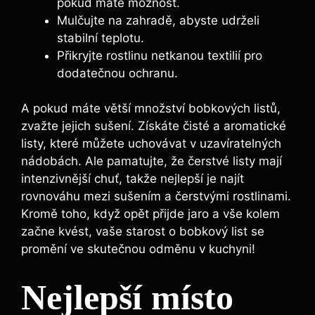
pokud⁢ máte možnost.
Mulčujte na zahradě, abyste udrželi
⁢stabilní teplotu.
Přikryjte rostlinu netkanou​ textilií pro
dodatečnou‌ ochranu.
A pokud máte větší ⁣množství bobkových ⁣listů,
zvažte jejich sušení. Získáte čisté a aromatické
listy, které můžete uchovávat v uzavíratelných
nádobách. Ale pamatujte, že čerstvé listy mají
intenzivnější chuť, takže nejlepší je najít
rovnováhu mezi sušením a čerstvými rostlinami.
Kromě toho, když opět přijde jaro ‌a vše kolem
začne kvést, vaše starost o bobkový list se
promění ‌ve skutečnou odměnu v ‍kuchyni!
Nejlepší místo