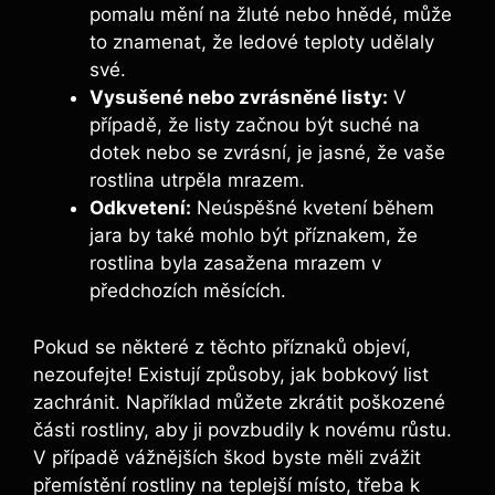
pomalu mění na žluté ‌nebo hnědé,⁤ může
to znamenat, že ledové ‍teploty udělaly
své.
Vysušené nebo zvrásněné listy:
V
případě, že listy začnou být suché‌ na
dotek nebo se zvrásní,⁣ je jasné, že vaše
rostlina utrpěla mrazem.
Odkvetení:
Neúspěšné⁤ kvetení během
jara by také mohlo být příznakem, že
rostlina byla ‌zasažena mrazem v
předchozích měsících.
Pokud se ⁤některé z těchto příznaků objeví,
nezoufejte! ​Existují způsoby, jak bobkový‍ list
zachránit. Například můžete zkrátit poškozené
části rostliny, aby ji povzbudily k novému růstu.
V případě vážnějších škod byste‌ měli zvážit
přemístění rostliny na teplejší‌ místo, třeba k