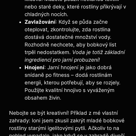
nebo⁢ staré deky, které rostliny přikrývají v
‍chladných nocích.
Zavlažování
:⁣ Když⁢ se půda začne⁢
oteplovat, zkontrolujte, zda​ rostlina
dostává dostatečné množství vody.
Rozhodně nechcete,‌ aby bobkový list
trpěl nedostatkem.
Voda je totiž základní
ingrediencí pro jarní probuzení!
Hnojení
: ⁤Jarní hnojení je jako dobrá
snídaně po fitness – dodá rostlinám
energii, kterou potřebují, aby se rozjely.
Použijte kvalitní hnojivo s vyváženým
⁢obsahem ‍živin.
Nebojte se být kreativní! Příklad z mé vlastní
zahrady: loni jsem zkusil zakrýt mladé bobkové
rostliny starými igelitovými pytli. Ačkoliv to na
pohled vypadalo, jako když ⁢se v zahradě ‍divočí