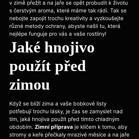
v zimě přežít a na jaře se opět probudit k životu
s čerstvým aroma, které máme tak rádi. Tak se
nebojte zapojit trochu kreativity a vyzkoušejte
různé metody ochrany, abyste našli tu, která⁣
nejlépe funguje pro vás a vaše rostliny!
Jaké hnojivo
použít před
‍zimou
Když ⁤se blíží zima a vaše bobkové listy
potřebují trochu⁤ lásky, je čas se zamyslet nad‍
tím, jaká hnojiva použít před tímto chladným
obdobím.⁤
Zimní ‍příprava
⁤je klíčem k ⁣tomu, aby⁤
stromy a keře přečkaly mrazivé měsíce a na ‍jaře