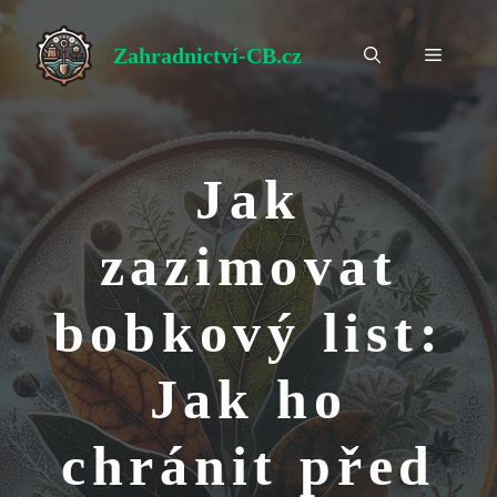
Přeskočit
na
Zahradnictví-CB.cz
Menu
obsah
Jak
zazimovat
bobkový list:
Jak ho
chránit před