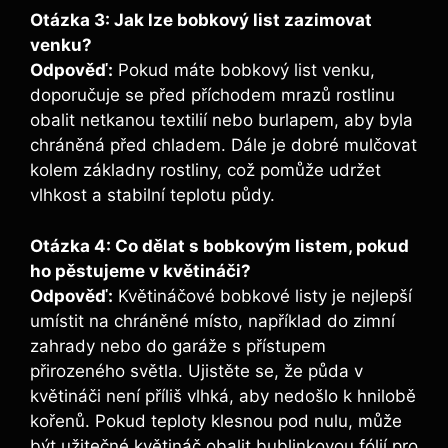
Otázka 3: Jak lze bobkový list zazimovat
venku?
Odpověď:
Pokud máte bobkový ⁣list venku,
doporučuje se před příchodem mrazů rostlinu
obalit netkanou textilií nebo burlapem, aby byla
chráněná před chladem. Dále je dobré mulčovat
kolem základny rostliny, což pomůže udržet
vlhkost a stabilní teplotu půdy.
Otázka 4: Co dělat s bobkovým listem, ⁣pokud
ho⁤ pěstujeme v květináči?
Odpověď:
Květináčové bobkové listy je nejlepší
umístit na ⁣chráněné místo, například‌ do zimní
zahrady‍ nebo do ⁢garáže s přístupem
přirozeného světla. Ujistěte se, že půda​ v
květináči není⁣ příliš vlhká, aby nedošlo k hnilobě
kořenů. Pokud teploty klesnou pod nulu, ⁤může
být užitečné ‌květináč ​obalit bublinkovou fólií pro