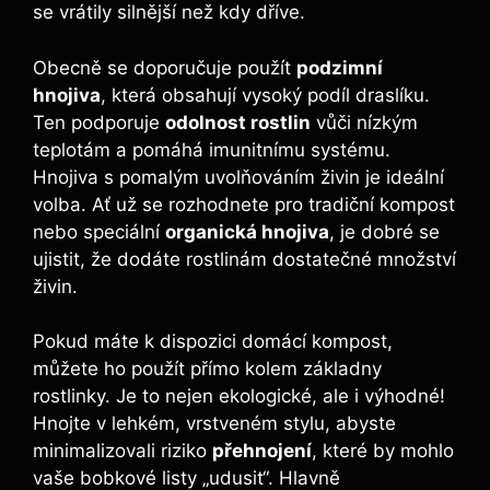
se vrátily silnější než kdy dříve.
Obecně se doporučuje použít
podzimní
hnojiva
, ​která obsahují vysoký podíl draslíku.
Ten podporuje
odolnost rostlin
vůči nízkým
teplotám a pomáhá imunitnímu systému.
Hnojiva s⁤ pomalým uvolňováním živin je ideální
volba. Ať už se‌ rozhodnete pro tradiční ⁤kompost
nebo speciální
organická ⁢hnojiva
, je dobré se
ujistit, že dodáte ⁣rostlinám dostatečné množství⁤
živin.
Pokud máte ‍k dispozici domácí kompost,
můžete ⁣ho⁣ použít přímo kolem základny
⁢rostlinky. Je to nejen ekologické,‌ ale i výhodné!
Hnojte v‌ lehkém, vrstveném ⁤stylu, abyste
minimalizovali‍ riziko
přehnojení
, které by⁤ mohlo
vaše bobkové listy „udusit“. Hlavně