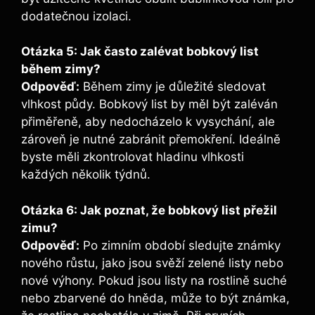
dodatečnou izolaci.
Otázka 5:⁢ Jak často zalévat bobkový‍ list
během zimy?
Odpověď:
Během zimy je důležité sledovat
vlhkost půdy. Bobkový list by měl být zaléván
přiměřeně,‌ aby nedocházelo k⁣ vysychání, ale
zároveň ‍je nutné zabránit přemokření. Ideálně
byste měli zkontrolovat hladinu vlhkosti
každých několik týdnů.
Otázka 6: Jak poznat, ⁢že bobkový‌ list přežil
zimu?
Odpověď:
Po zimním období sledujte známky
nového růstu, jako jsou svěží zelené listy nebo
nové výhony. Pokud jsou listy na rostlině suché
nebo zbarvené do hněda, ​může to být známka,