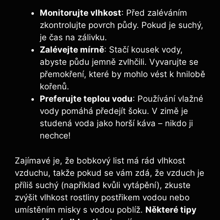
Monitorujte⁣ vlhkost
: Před zaléváním
zkontrolujte povrch‌ půdy. Pokud je suchý,
je čas ⁣na zálivku.
Zalévejte mírně
: Stačí‌ kousek vody,
abyste půdu jemně zvlhčili. Vyvarujte se
přemokření, které by mohlo⁤ vést k hnilobě
kořenů.
Preferujte teplou vodu
: Používání ⁢vlažné‍
vody ⁤pomáhá předejít šoku. V zimě je
studená voda​ jako horší káva – nikdo ji
nechce!
Zajímavé je, že bobkový list má rád vlhkost
vzduchu, takže pokud se vám⁤ zdá, že vzduch je
příliš suchý (například kvůli vytápění), zkuste
zvýšit vlhkost rostliny postřikem vodou nebo⁤
umístěním misky s vodou poblíž.
Některé tipy