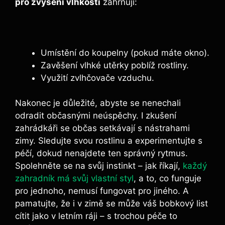
pro zvýšení vlhkosti
zahrnují:
Umístění do koupelny (pokud‍ máte okno).
Zavěšení vlhké utěrky poblíž rostliny.
Využití zvlhčovače ‍vzduchu.
Nakonec je důležité, abyste se nenechali
odradit občasnými neúspěchy. ⁤I zkušení
zahrádkáři se ⁢občas setkávají s nástrahami
zimy. Sledujte svou ‍rostlinu a experimentujte s
péčí, dokud nenajdete ten správný rytmus.
Spolehněte se na svůj instinkt – jak říkají,
každý
zahradník má svůj vlastní styl
, a to, co funguje
pro jednoho, nemusí fungovat pro jiného. A
pamatujte, že i v zimě ⁣se může váš bobkový‌ list
cítit jako v letním ráji –‍ s trochou péče to