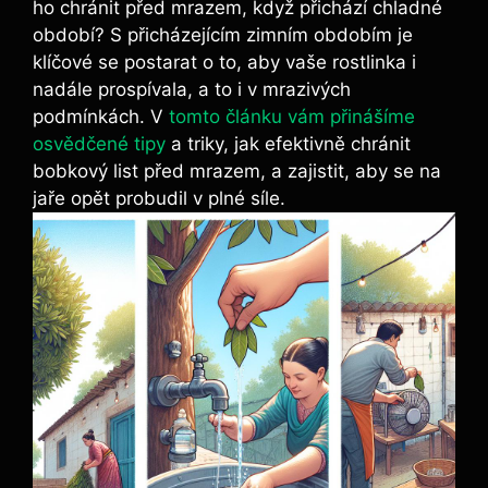
ho chránit před ⁢mrazem, když přichází chladné
období? S přicházejícím zimním obdobím je
klíčové se postarat o to, aby vaše rostlinka i
nadále prospívala, ⁢a to i v mrazivých
podmínkách. V
tomto článku ​vám přinášíme
osvědčené tipy
a triky, jak efektivně chránit
bobkový list před mrazem, a zajistit, aby se na
jaře ⁣opět⁣ probudil v plné ‍síle.