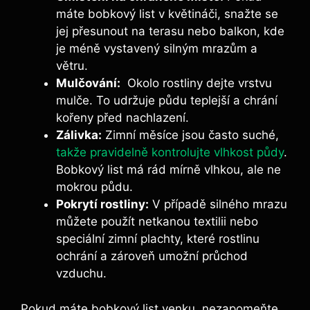
máte bobkový list v květináči, snažte se
jej přesunout na terasu nebo balkon,⁤ kde⁤
je méně ‌vystavený silným⁢ mrazům a
větru.
Mulčování:
‌ Okolo⁤ rostliny dejte ⁤vrstvu
mulče. To udržuje půdu teplejší a chrání⁢
kořeny před nachlazení.
Zálivka:
Zimní⁣ měsíce jsou často suché,
takže pravidelně kontrolujte vlhkost půdy
.
Bobkový list má rád mírně vlhkou, ale ne
⁣mokrou půdu.
Pokrytí rostliny:
V případě silného ‌mrazu
​můžete použít netkanou textilii nebo
speciální zimní plachty, které rostlinu
ochrání a zároveň umožní průchod ​
vzduchu.
Pokud⁤ máte bobkový⁤ list venku, nezapomeňte