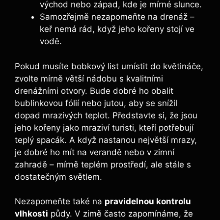
východ nebo západ, kde je mírné slunce.
Samozřejmě nezapomeňte⁢ na drenáž –
keř nemá rád, když jeho kořeny stojí ve
vodě.
Pokud musíte bobkový list umístit do květináče,⁤
zvolte mírně větší nádobu s kvalitními
drenážními otvory. Bude dobré ho obalit
‍bublinkovou fólií nebo jutou,⁣ aby se snížil
dopad mrazivých teplot. Představte si, že ‌jsou
jeho​ kořeny jako mraziví turisti, kteří potřebují
‍teplý spacák. A když nastanou největší mrazy,
je​ dobré ho mít na verandě nebo v zimní
zahradě – mírně teplém prostředí, ale stále s
dostatečným světlem.
Nezapomeňte také na
pravidelnou kontrolu
vlhkosti
půdy. V zimě často zapomínáme, že