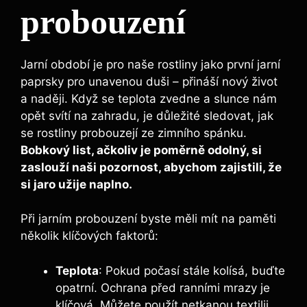
probouzení
Jarní⁣ období je pro naše rostliny jako první jarní
paprsky pro unavenou⁢ duši – přináší nový život
a naději. Když se teplota zvedne a⁣ slunce nám
opět svítí‌ na zahradu, je důležité sledovat, jak
se rostliny probouzejí ze zimního spánku.⁣
Bobkový list, ačkoliv je poměrně odolný, si
⁣zaslouží naši​ pozornost, abychom zajistili, že
si⁣ jaro užije naplno.
Při jarním probouzení byste měli mít na paměti
několik klíčových faktorů:
Teplota
: ⁤Pokud⁤ počasí stále kolísá, ⁢buďte⁢
opatrní. Ochrana před ranními mrazy je
klíčová. Můžete použít netkanou textilii