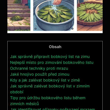
Obsah
Jak správně připravit bobkový list na zimu
Nejlepší místo pro zimování bobkového listu
Ochranné techniky proti mrazu
Jaké hnojivo použít před ‍zimou
Kdy a jak⁤ zalévat bobkový list v zimě
Jak správně zalévat bobkový list v zimním
období
Tipy pro údržbu bobkového listu během
zimních měsíců
Jak identifikovat příznaky poškození mrazem