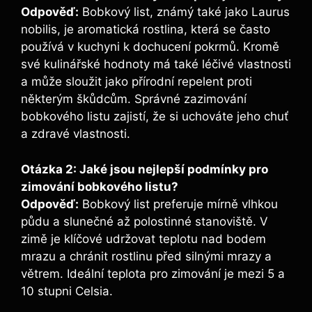
Odpověď:
Bobkový list, známý také jako ⁢Laurus
nobilis, je aromatická rostlina, která ⁣se často
používá v kuchyni k dochucení ⁣pokrmů. Kromě
své kulinářské hodnoty má také léčivé vlastnosti
a může sloužit jako⁤ přírodní ⁣repelent proti
některým škůdcům. Správné⁢ zazimování
bobkového listu zajistí, že si uchováte jeho chuť
a ​zdravé ​vlastnosti.
Otázka 2: Jaké jsou nejlepší podmínky pro
zimování bobkového listu?
Odpověď:
Bobkový list preferuje mírně vlhkou
‌půdu a slunečné až polostinné stanoviště. V
zimě je klíčové udržovat teplotu nad bodem
mrazu a chránit rostlinu⁢ před silnými mrazy a
větrem. Ideální teplota pro zimování je ‌mezi ‍5 ‍a
10 stupni Celsia.