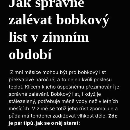
Jak správně
zalévat bobkový
list v zimním
období
⁣ Zimní měsíce mohou‌ být pro bobkový list
překvapivě náročné, a to nejen kvůli poklesu
teplot. Klíčem⁢ k jeho úspěšnému přezimování je
správné zalévání. Bobkový list, i když je
stálezelený, potřebuje méně vody než v letních
měsících. V zimě se totiž jeho růst zpomaluje a
⁢půda má ⁤tendenci zadržovat vlhkost déle.
Zde
je pár tipů, jak se o něj starat
: