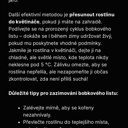
jaro.
Další efektivní metodou‍ je
přesunout rostlinu
do ⁢květináče
, pokud ji máte na zahradě.
Podívejte se na prorozený cyklus bobkového
listu – dokáže se i během zimy udržovat živý,
pokud mu poskytnete⁢ vhodné podmínky.
Jakmile je rostlina v květináči, ⁢dejte ji na
chladné, ale světlé místo, kde teplota nikdy ​
neklesne pod 5 °C. Zálivku omezte, aby se
rostlina nepřelila, ale⁤ nezapomeňte ji občas
zkontrolovat, zda není příliš suchá!
Důležité tipy pro ​zazimování bobkového listu:
Zalévejte mírně, aby se kořeny
nezahnívaly.
Převlečte rostlinu do ‍teplejšího místa,