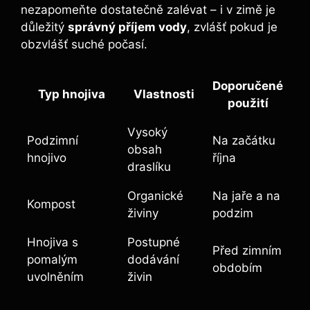
nezapomeňte dostatečně zalévat – i v zimě je
důležitý
správný příjem vody
, zvlášť pokud je
obzvlášť suché počasí.
Doporučené
Typ hnojiva
Vlastnosti
použití
Vysoký
Podzimní
Na začátku
obsah
hnojivo
října
draslíku
Organické
Na jaře a na
Kompost
živiny
podzim
Hnojiva​ s
Postupné
Před ​zimním
pomalým
dodávání
obdobím
uvolněním
živin