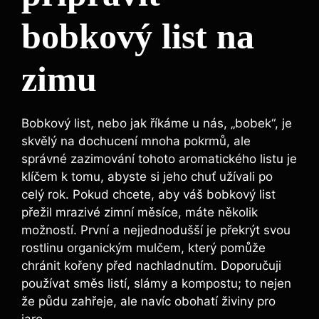
bobkový list na
zimu
Bobkový list, ‌nebo jak říkáme ⁣u nás, „bobek“, je
skvělý⁣ na dochucení mnoha pokrmů, ale
správné zazimování tohoto aromatického listu je
klíčem ‌k tomu, abyste si ​jeho chuť užívali⁤ po
celý rok. Pokud ⁣chcete, aby váš bobkový list⁢
přežil mrazivé zimní⁣ měsíce, ⁢máte několik
možností. První​ a nejjednodušší je překrýt svou
rostlinu organickým mulčem, který pomůže
chránit kořeny před nachladnutím. Doporučuji
používat směs listí, slámy a kompostu; to nejen
že půdu zahřeje, ale ‌navíc obohatí živiny pro