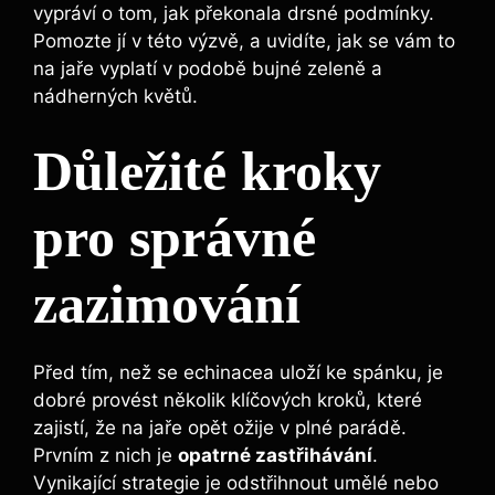
vypráví o tom, jak překonala drsné podmínky.
Pomozte jí v této výzvě, a uvidíte, jak se ​vám to
na‌ jaře vyplatí⁣ v podobě bujné ‍zeleně a
⁣nádherných květů.
Důležité kroky
pro správné
zazimování
Před tím, než se echinacea uloží ⁢ke spánku, je
dobré provést několik ‍klíčových kroků, které
zajistí, že na⁢ jaře opět ožije v plné parádě. ​
Prvním z nich je
opatrné ‌zastřihávání
.
Vynikající ⁤strategie je odstřihnout⁣ umělé⁣ nebo