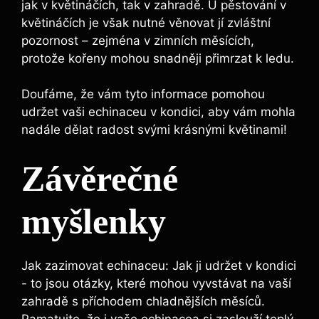
⁢jak v květináčích, tak‌ v zahradě. U pěstování‍ v
květináčích je však nutné věnovat​ jí‌ zvláštní‌
pozornost‌ – zejména v zimních měsících,
protože ​kořeny‍ mohou snadněji přimrzat ⁣k ledu.
Doufáme, že ⁢vám ⁣tyto informace pomohou
⁤udržet vaši echinaceu v kondici, aby vám mohla
nadále dělat radost svými​ krásnými květinami!
Závěrečné
myšlenky
Jak zazimovat echinaceu: ⁢Jak ‌ji udržet v ‌kondici
-⁤ to jsou‌ otázky, které mohou vyvstávat na vaší
⁢zahradě s příchodem⁤ chladnějších měsíců.
Pamatujte, že i vaše echinacea si‍ zaslouží teplý