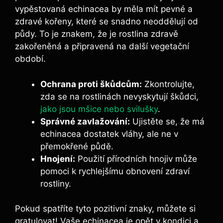
vypěstovaná echinacea by měla mít ⁢pevné⁣ a
zdravé ⁢kořeny, ‍které se snadno neoddělují od
⁣půdy. To je znakem, že⁣ je ‍rostlina ⁤zdravě
zakořeněná ‌a připravená na další vegetační
období.
Ochrana​ proti škůdcům:
Zkontrolujte,
zda ⁢se na ⁢rostlinách nevyskytují škůdci,
jako jsou⁣ mšice ⁣nebo svilušky
.
Správné zavlažování:
Ujistěte se, že má
echinacea dostatek⁣ vláhy, ale ne v
přemokřené půdě.
Hnojení:
Použití přírodních hnojiv může
⁤pomoci⁣ k rychlejšímu ‌obnovení zdraví
rostliny.
Pokud spatříte tyto ‍pozitivní znaky, můžete si
gratulovat! Vaše⁤ echinacea je opět v kondici a