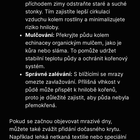
příchodem ⁣zimy odstraňte staré ‍a suché
stonky. Tím zajistíte lepší cirkulaci
vzduchu kolem rostliny a minimalizujete
riziko hniloby.
Mulčování:
Překryjte půdu‌ kolem‌
echinacey organickým mulčem, ‌jako je⁢
kůra nebo‌ sláma. To pomůže udržet
stabilní teplotu ‌půdy ‌a ochránit kořenový
systém.
Správné‍ zalévání:
S blížícími⁤ se mrazy
omezte zavlažování. Přílišná​ vlhkost v​
půdě ​může přispět k hnilobě kořenů,​
proto⁢ je důležité zajistit, aby ‌půda nebyla
přemokřená.
Pokud⁣ se začnou ⁢objevovat mrazivé‌ dny,
můžete také zvážit přidání ‍dočasného krytu.
Například lehká netkaná textilie ‌nebo speciální