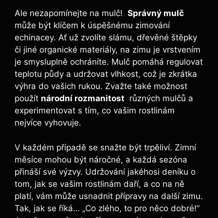
Ale nezapomínejte⁢ na mulč! ‌
Správný mulč
může být klíčem k úspěšnému ⁣zimování
‍echinacey. Ať už zvolíte slámu,⁣ dřevěné štěpky‍
či jiné organické materiály, na zimu⁤ je ⁣vrstvením
je smysluplně ochráníte. Mulč pomáhá regulovat
teplotu půdy a udržovat vlhkost, což je zkrátka​
výhra ⁢do vašich⁣ rukou. Zvažte také⁣ možnost
použít
národní rozmanitost
​ různých mulčů a⁢
experimentovat s tím, ⁤co vašim rostlinám
nejvíce vyhovuje.
V každém případě⁢ se snažte být trpěliví. Zimní
měsíce mohou být náročné, a každá sezóna
přináší své výzvy. Udržování ⁤jakéhosi deníku o
⁣tom, ‍jak se vašim rostlinám daří, a co⁢ na ně
platí, vám může usnadnit​ přípravy na další zimu.
Tak, jak ⁣se​ říká… „Co zlého, ⁤to pro něco dobré!“