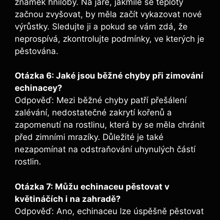
známek hniloby. Na jaře, jakmile se teploty
začnou ‌zvyšovat, by měla začít vykazovat nové
výrůstky.‍ Sledujte ⁤ji ⁣a pokud se vám‌ zdá, že
neprospívá, zkontrolujte ⁣podmínky, ​ve ⁣kterých je
pěstována.
Otázka 6: Jaké jsou běžné chyby při zimování
echinacey?
Odpověď: Mezi běžné chyby patří přešálení‍
zalévání, nedostatečné zakrytí ⁤kořenů a ​
zapomenutí na rostlinu, která by se měla chránit​
před ⁣zimními mrazíky. ⁣Důležité je ‍také
nezapomínat na odstraňování uhynulých částí
rostlin.
Otázka ⁢7: ⁣Můžu echinaceu pěstovat v
květináčích i na‍ zahradě?
Odpověď: Ano, echinaceu lze úspěšně pěstovat