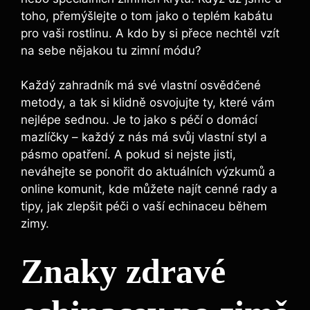
toho, přemýšlejte ​o tom jako o teplém kabátu
pro vaši rostlinu. A kdo by si přece nechtěl vzít
na ‍sebe nějakou tu zimní ⁣módu?
Každý​ zahradník má své vlastní osvědčené
metody, a tak‌ si‌ klidně osvojujte ty, které vám
nejlépe sednou. Je to jako s péčí o domácí
mazlíčky – každý z nás ​má svůj⁢ vlastní​ styl‍ a
pásmo ​opatření. A pokud ‌si​ nejste jisti,‌
neváhejte ‍se ponořit do ⁤aktuálních výzkumů ⁢a‍
online ⁢komunit, kde můžete ⁤najít ⁢cenné rady a
tipy, jak zlepšit péči o vaší echinaceu během‍
zimy.
Znaky zdravé