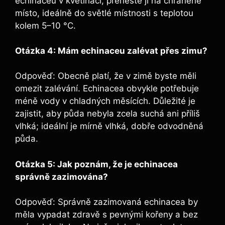
echinaceu ⁣v květináči, přeneste ji​ na chráněné
místo, ideálně do světlé místnosti s teplotou
kolem⁤ 5–10⁤ °C.
Otázka ⁢4: Mám​ echinaceu ​zalévat‍ přes zimu?
Odpověď: Obecně platí,⁤ že‌ v zimě byste měli
omezit ⁣zalévání. Echinacea obvykle potřebuje
méně vody v chladných měsících. Důležité je
zajistit,‍ aby ​půda nebyla zcela ⁤suchá​ ani⁢ příliš
vlhká; ⁢ideální⁤ je⁣ mírně⁢ vlhká, dobře odvodněná
půda.
Otázka 5: Jak poznám, že je echinacea
správně ⁤zazimována?
⁢ ‍
Odpověď: Správně zazimovaná ​echinacea‍ by
měla vypadat zdravě ⁣s ⁢pevnými⁢ kořeny ⁢a bez