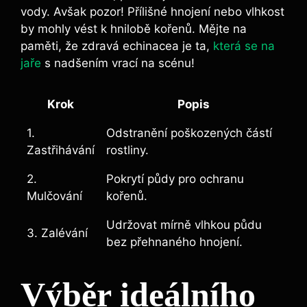
vody. Avšak pozor! ​Přílišné hnojení nebo vlhkost
by mohly vést k hnilobě kořenů.⁤ Mějte⁤ na
paměti, že zdravá echinacea je ta,
která se na
jaře
s⁤ nadšením ⁢vrací na‌ scénu!
Krok
Popis
1.
Odstranění‌ poškozených‍ částí
Zastřihávání
rostliny.
2.⁢
Pokrytí půdy pro ​ochranu
Mulčování
kořenů.
Udržovat mírně vlhkou⁢ půdu
3. Zalévání
bez⁣ přehnaného hnojení.
Výběr ​ideálního