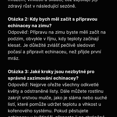
‌zdravý růst ‍v následující sezóně.
Otázka 2: Kdy bych měl začít s přípravou
echinacey na zimu?
Odpověď: Přípravu na‌ zimu byste měli ⁤začít na ​
podzim, ⁤obvykle v říjnu, kdy teploty začínají
klesat.⁣ Je důležité zvlášť pečlivě⁣ sledovat
počasí ⁣a připravit echinaceu, než přijde⁤ první
mráz.
Otázka 3: Jaké ​kroky jsou nezbytné ⁤pro
správné‌ zazimování echinacey?
Odpověď: Nejprve ořežte všechny ⁣odkvetlé
⁣květy a odstraněné listy. Dále můžete rostlinu
zakrýt vrstvou mulče, jako ‍je sláma nebo suché
listí, ⁢které pomůže udržet teplotu a ​vlhkost u ​
kořenového⁤ systému. Pokud ⁣pěstujete