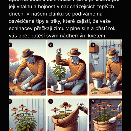
její vitalitu a⁢ hojnost v nadcházejících teplých
dnech. V⁢ našem‍ článku se podíváme na
osvědčené tipy⁢ a triky, které zajistí, že ​vaše
echinacey ​přečkají ⁤zimu ⁢v plné síle⁣ a příští rok
vás opět potěší svým‍ nádherným květem.