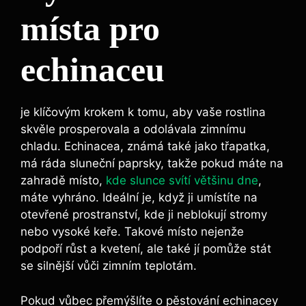
místa pro
echinaceu
je klíčovým ‍krokem ​k tomu, aby‍ vaše rostlina
skvěle prosperovala⁤ a odolávala ⁤zimnímu
‌chladu. Echinacea, známá také jako⁣ třapatka,
má ráda sluneční paprsky, takže pokud‌ máte⁣ na⁢
zahradě místo,⁤
kde slunce svítí většinu dne
,
máte vyhráno. Ideální je, když ⁣ji umístíte⁤ na
otevřené​ prostranství, kde ji ‍neblokují ​stromy
nebo vysoké keře.⁢ Takové místo nejenže‌
podpoří růst a kvetení, ale také jí pomůže stát
se silnější vůči ‍zimním teplotám.
Pokud ⁣vůbec přemýšlíte o⁤ pěstování echinacey