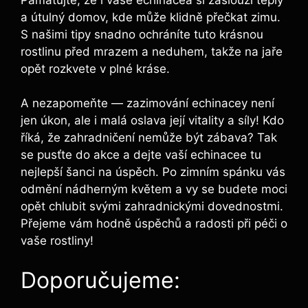
⁢a útulný domov, ‍kde ‌může klidně přečkat zimu.
S našimi tipy snadno‌ ochráníte tuto krásnou
rostlinu před mrazem a neduhem, takže na jaře
‌opět rozkvete v plné kráse.
A ⁤nezapomeňte ⁤— zazimování echinacey⁢ není
jen úkon,‌ ale ⁢i malá oslava její vitality ⁢a síly! Kdo
říká, že ‌zahradničení nemůže být ​zábava? Tak⁢
se pusťte⁤ do ​akce a ​dejte ⁣vaší echinacee tu
nejlepší šanci⁤ na úspěch. Po‍ zimním spánku ⁢vás
odmění nádherným květem a vy se ​budete​ moci
opět chlubit svými zahradnickými dovednostmi.‍
Přejeme vám hodně úspěchů ⁤a radosti⁣ při péči ​o
vaše‌ rostliny!
Doporučujeme: