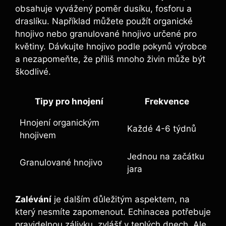
⁤obsahuje vyvážený poměr dusíku, fosforu a⁤
draslíku. Například můžete použít organické
hnojivo‍ nebo ⁢granulované hnojivo určené pro
květiny. Dávkujte ‍hnojivo podle pokynů výrobce
a nezapomeňte, ⁤že ‍příliš mnoho⁣ živin může být
škodlivé.
Tipy pro hnojení
Frekvence
Hnojení organickým⁤
Každé ‍4-6 týdnů
hnojivem
Jednou ⁣na začátku
Granulované hnojivo
jara
Zalévání
‍je⁣ dalším důležitým‌ aspektem, na
který nesmíte zapomenout. Echinacea​ potřebuje
pravidelnou⁣ zálivku, zvlášť v teplých dnech. Ale