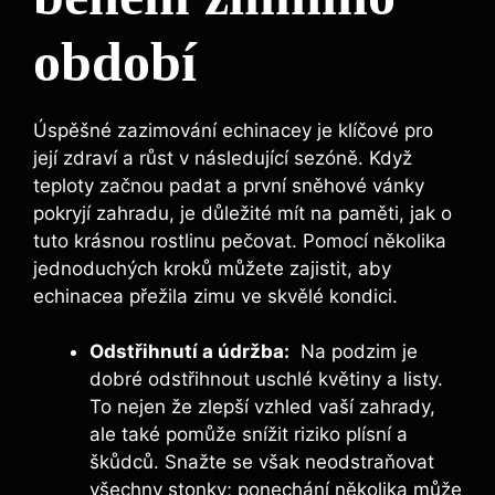
období
Úspěšné zazimování echinacey⁣ je klíčové pro
její zdraví a růst v následující sezóně. ⁤Když
teploty začnou padat a první⁣ sněhové vánky
pokryjí zahradu, ⁤je​ důležité​ mít na ‍paměti,⁣ jak o⁤
tuto krásnou ⁣rostlinu pečovat. Pomocí několika
jednoduchých kroků můžete zajistit, aby
echinacea přežila zimu ve skvělé⁣ kondici.
Odstřihnutí ⁣a⁢ údržba:
⁢ Na podzim je
dobré odstřihnout uschlé ⁢květiny a listy.
To nejen že zlepší vzhled vaší zahrady,
ale také pomůže‍ snížit riziko​ plísní a
⁣škůdců. Snažte se však⁤ neodstraňovat
⁣všechny stonky;⁣ ponechání několika‌ může