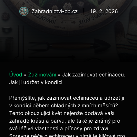
Zahradnictví-cb.cz
19. 2. 2026
Úvod
»
Zazimování
»
Jak zazimovat echinaceu:
Jak ji udržet v kondici
Přemýšlíte, jak zazimovat echinaceu⁣ a udržet ji
v kondici ​během chladných zimních měsíců?​
Tento‌ okouzlující květ nejenže dodává ⁢vaší
zahradě krásu ​a barvu, ale⁣ také je známý‍ pro
své léčivé vlastnosti a přínosy ​pro zdraví.
Správná péče ‌o echinaceu v zimě ‍je klíčová pro‍