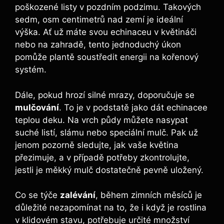
poškozené ⁤listy v pozdním podzimu. Takových
sedm, osm centimetrů ⁣nad zemí⁤ je ideální
výška. Ať už‍ máte svou ‍echinaceu v⁣ květináči
nebo ​na zahradě,‌ tento jednoduchý úkon⁣
pomůže plantě soustředit energii na kořenový‌
systém.
Dále,‍ pokud‌ hrozí silné mrazy, doporučuje ⁤se
mulčování
. To je v podstatě jako dát⁣ echinacee
teplou deku. Na vrch půdy můžete nasypat⁤
suché ​listí, slámu ⁣nebo speciální mulč. ​Pak⁣ už
jenom pozorně sledujte, jak vaše květina
‌přezimuje, a v případě⁤ potřeby ⁤zkontrolujte,
jestli⁣ je měkký mulč​ dostatečně pevně ‍uložený.
Co se ‌týče
zalévání
, během zimních ⁣měsíců je
důležité nezapomínat na to, ⁢že i když je rostlina
v klidovém stavu, potřebuje určité množství