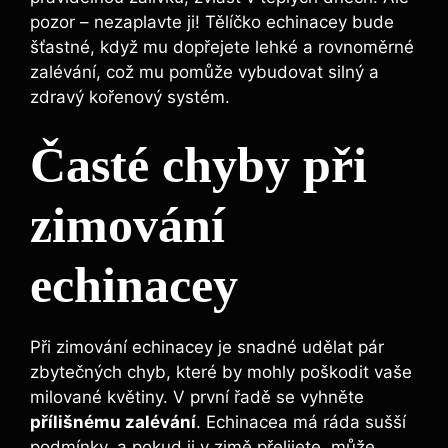
pozor – nezaplavte ji! Tělíčko echinacey bude⁤
šťastné,⁣ když mu dopřejete⁣ lehké a ⁤rovnoměrné​
zalévání, což mu pomůže ​vybudovat ​silný ‌a
zdravý ⁤kořenový systém.
Časté chyby při
zimování
echinacey
Při zimování⁣ echinacey je snadné udělat pár
‍zbytečných chyb, ​které by mohly poškodit ⁣vaše
milované květiny. V první řadě se vyhněte
přílišnému zalévání
.‌ Echinacea má ráda ​sušší
podmínky, a pokud ji v zimě ‌přelijete, ⁤může