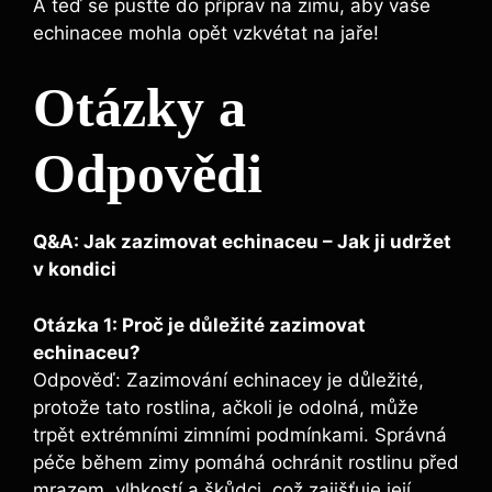
‍A‌ teď se pusťte do příprav na zimu, aby vaše⁢
echinacee ⁤mohla ⁢opět vzkvétat‌ na jaře!
Otázky a
Odpovědi
Q&A:‌ Jak​ zazimovat echinaceu – Jak ji udržet
v kondici
Otázka 1: ‌Proč ‍je důležité zazimovat
echinaceu?
Odpověď:​ Zazimování echinacey ⁢je důležité,
protože⁣ tato‍ rostlina, ačkoli ‍je odolná,⁣ může
trpět⁤ extrémními zimními podmínkami. ‌Správná
péče během zimy⁣ pomáhá ochránit rostlinu před
mrazem, vlhkostí a škůdci, což zajišťuje její