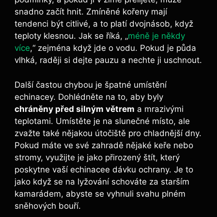
snadno začít ⁤hnit. Zmíněné kořeny mají⁤
tendenci být citlivé, ‌a⁣ to platí dvojnásob, když⁣
teploty klesnou.⁢ Jak se říká, „
méně je‌ někdy
více
,“ zejména ‍když⁤ jde ​o⁤ vodu. Pokud je půda
vlhká,⁣ raději ‌si ⁤dejte pauzu ‍a nechte ji uschnout.
Další‌ častou⁢ chybou⁤ je špatné umístění
echinacey. Dohlédněte na to, aby byly
chráněny ‍před silným ⁢větrem
​a mrazivými​
teplotami. Umístěte‍ je na slunečné místo, ​ale
zvažte také nějakou ⁣útočiště pro⁤ chladnější dny.‌
Pokud máte ve své‍ zahradě nějaké ⁣keře‌ nebo ​
stromy,⁤ využijte je jako přirozený štít, který
⁢poskytne vaší echinacee ‌dávku ochrany. Je to
⁣jako‌ když se na ⁢lyžování⁢ schováte‍ za starším
kamarádem, abyste se‍ vyhnuli svahu plném
sněhových bouří.