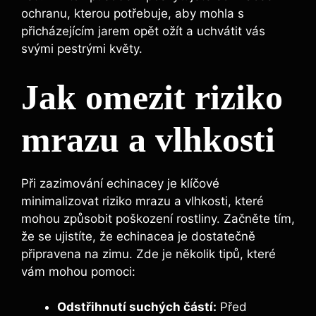
ochranu, kterou potřebuje, aby mohla⁢ s
přicházejícím jarem opět ožít ​a uchvátit vás
svými⁢ pestrými‍ květy.
Jak‍ omezit riziko
mrazu a vlhkosti
Při zazimování echinacey je klíčové
minimalizovat riziko mrazu a vlhkosti, ⁣které
mohou způsobit⁤ poškození rostliny.⁣ Začněte tím,
že se ujistíte, že​ echinacea ‍je dostatečně
připravena na zimu. Zde je několik tipů, které⁤
vám ‍mohou pomoci:
Odstřihnutí suchých ⁤částí:
Před⁤