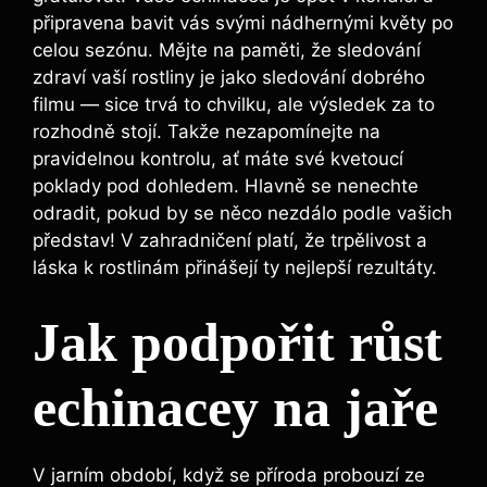
připravena bavit ​vás ⁣svými ⁣nádhernými ‍květy po
celou ​sezónu.⁢ Mějte na ⁤paměti, že sledování
zdraví vaší rostliny je jako sledování dobrého
filmu⁣ — sice trvá to chvilku, ‍ale​ výsledek za to
rozhodně stojí. Takže nezapomínejte na
pravidelnou kontrolu, ať máte své kvetoucí
⁤poklady pod dohledem.​ Hlavně ​se nenechte
odradit, pokud by se něco ‌nezdálo podle vašich
představ! ​V ‍zahradničení platí, že trpělivost a
láska‌ k ⁣rostlinám⁤ přinášejí ty​ nejlepší rezultáty.
Jak podpořit růst
echinacey ⁢na‍ jaře
V jarním období, když‍ se příroda probouzí‌ ze