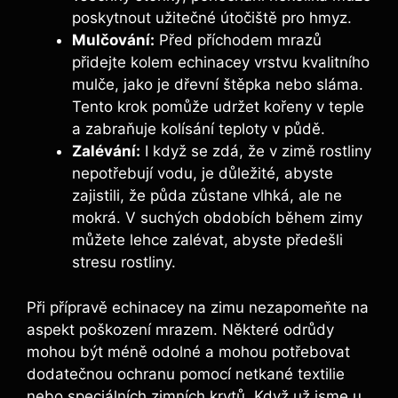
​poskytnout⁣ užitečné ⁢útočiště‌ pro hmyz.
Mulčování:
Před příchodem mrazů
přidejte kolem ​echinacey​ vrstvu kvalitního
mulče,⁤ jako je⁣ dřevní štěpka nebo sláma.
Tento⁣ krok‌ pomůže udržet ⁣kořeny v teple
a zabraňuje kolísání teploty v půdě.
Zalévání:
⁣I když se zdá, že v‍ zimě rostliny
nepotřebují vodu, je ⁢důležité, ​abyste
zajistili,⁢ že půda zůstane vlhká, ‍ale ne⁢
mokrá. V suchých ⁢obdobích během zimy
můžete lehce zalévat, ⁣abyste ​předešli
stresu rostliny.
Při přípravě echinacey na zimu nezapomeňte na
aspekt poškození mrazem.‍ Některé odrůdy
mohou být méně odolné a mohou‍ potřebovat
dodatečnou⁣ ochranu pomocí⁤ netkané ‌textilie
⁢nebo​ speciálních zimních krytů. Když už ⁤jsme u