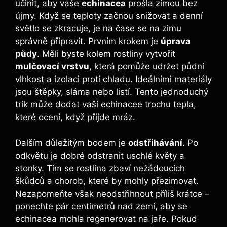
učinit, aby vaše
echinacea
prošla zimou bez
újmy. Když se teploty začnou​ snižovat⁣ a denní
světlo se zkracuje, je ‍na čase ​se na⁤ zimu
správně připravit. Prvním krokem je
úprava
půdy
.⁤ Měli byste kolem rostliny vytvořit
mulčovací vrstvu
, která ⁤pomůže udržet půdní
vlhkost a⁤ izolaci⁣ proti chladu. Ideálními materiály
jsou štěpky, sláma nebo listí. Tento jednoduchý
trik může dodat ⁣vaší echinacee trochu tepla,
které ocení, ⁣když přijde mráz.
Dalším důležitým ⁤bodem je⁤
odstřihávání
. Po
odkvětu ​je dobré odstranit uschlé⁤ květy a
stonky. Tím‍ se rostlina zbaví ‌nežádoucích
škůdců a chorob, které​ by mohly přezimovat.
Nezapomeňte však neodstřihnout příliš krátce –
ponechte pár ​centimetrů ‍nad zemí, aby se​
echinacea mohla regenerovat⁢ na ⁢jaře.‌ Pokud