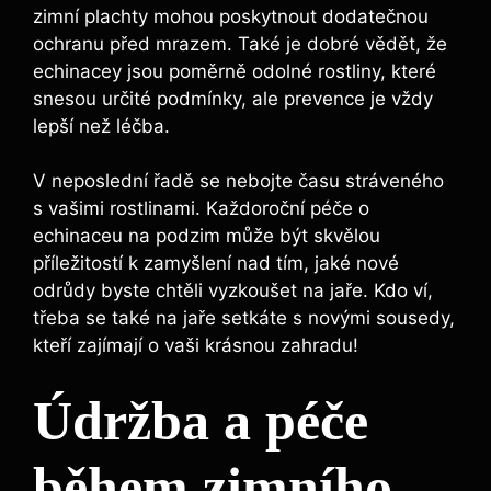
zimní plachty mohou‌ poskytnout dodatečnou
ochranu před ⁢mrazem. Také⁤ je dobré ⁣vědět,⁣ že
echinacey⁣ jsou ⁢poměrně odolné⁢ rostliny, které
snesou určité podmínky, ale prevence​ je vždy⁢
lepší než ‌léčba.
V neposlední řadě se nebojte ‌času stráveného
s vašimi ⁣rostlinami. Každoroční péče o
echinaceu na​ podzim může ​být‍ skvělou
⁤příležitostí​ k zamyšlení nad tím, ⁣jaké nové
odrůdy byste chtěli vyzkoušet ‍na‍ jaře. Kdo ví,
třeba se také na jaře ​setkáte s⁢ novými sousedy,
‌kteří zajímají o ​vaši ⁣krásnou ‍zahradu!
Údržba a péče‌
během zimního