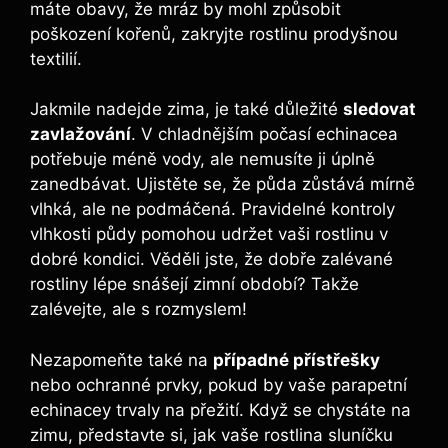
‌máte obavy, že mráz by‍ mohl‌ způsobit⁣
poškození kořenů, zakryjte rostlinu ⁢prodyšnou
textilií.
Jakmile nadejde ​zima, je také‌ důležité‌
sledovat
zavlažování
. V chladnějším počasí ⁤echinacea
potřebuje méně vody, ale nemusíte ji úplně
zanedbávat. Ujistěte‌ se,⁢ že půda zůstává mírně
vlhká, ale ne⁣ podmáčená. Pravidelné ​kontroly
‍vlhkosti půdy pomohou udržet vaši rostlinu v
‌dobré⁢ kondici. Věděli jste,‍ že dobře zalévané
‍rostliny lépe ⁢snášejí zimní ⁢období? Takže
zalévejte, ale s rozmyslem!
Nezapomeňte ‍také‌ na
případné⁤ přístřešky
nebo ochranné prvky,⁢ pokud by ‍vaše parapetní
echinacey trvaly na přežití. Když se chystáte na
zimu, představte⁤ si, ⁢jak vaše rostlina sluníčku