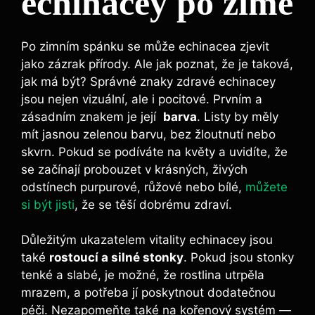
echinacey ‍po ⁣zimě
Po zimním spánku ‍se⁢ může echinacea zjevit
jako ‍zázrak ⁣přírody.​ Ale⁣ jak⁢ poznat, že⁤ je taková,
⁤jak má být? Správné ‌znaky zdravé echinacey
jsou nejen vizuální, ‌ale i pocitové. Prvním a
zásadním ‌znakem je její ‍
barva
. Listy by ⁣měly
mít jasnou zelenou barvu, bez žloutnutí nebo
‍skvrn.​ Pokud se podíváte na květy⁣ a uvidíte, že⁤
se začínají probouzet v krásných, živých
odstínech purpurové, ​růžové​ nebo‌ bílé,
můžete
si být jisti
, ​že se ‌těší ⁤dobrému ⁤zdraví.
Důležitým⁢ ukazatelem vitality echinacey​ jsou
také
rostoucí a⁣ silné ​stonky
. Pokud jsou stonky‌
tenké ⁢a slabé, je možné,⁢ že ⁢rostlina utrpěla⁢
mrazem, a ‌potřeba jí poskytnout ⁣dodatečnou
péči. Nezapomeňte také na‌ kořenový systém —