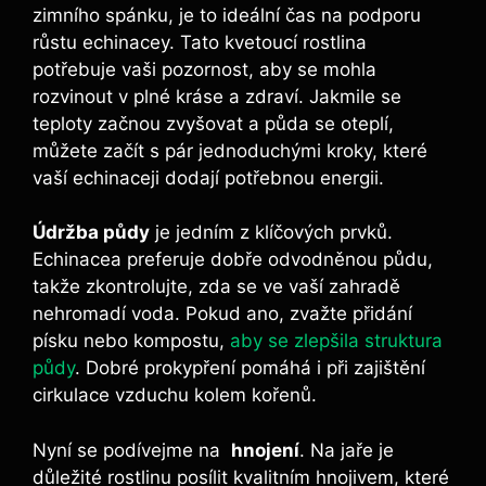
zimního ⁤spánku, je ⁣to ideální čas na podporu
růstu echinacey. ⁣Tato kvetoucí rostlina
potřebuje vaši pozornost, aby se​ mohla
⁢rozvinout⁢ v plné kráse ​a ​zdraví. Jakmile se
teploty⁣ začnou ⁢zvyšovat a půda​ se ‌oteplí,‍
můžete začít s pár jednoduchými⁣ kroky,⁤ které
vaší ⁤echinaceji dodají potřebnou energii.
Údržba půdy
je jedním z klíčových prvků.
Echinacea‌ preferuje ‌dobře odvodněnou půdu,
⁣takže ‍zkontrolujte, zda se ve vaší zahradě
‌nehromadí voda. Pokud ano, zvažte přidání⁢
písku nebo kompostu,⁣
aby se zlepšila struktura
půdy
.‍ Dobré prokypření pomáhá i při zajištění
cirkulace vzduchu kolem kořenů.
Nyní ​se podívejme na ⁢
hnojení
. Na jaře je⁤
důležité rostlinu posílit kvalitním hnojivem, které