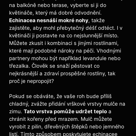
na balkóně‌ nebo terase, vyberte si ji ⁢do
⁢květináče, který má dobré odvodnění.
Echinacea nesnáší mokré⁤ nohy
, takže
⁣zajistěte, aby mohl‌ přebytečný⁣ déšť⁤ odtéct. I v
‌květináči ji postavte na ⁣co nejslunnější‍ místo.
Můžete zkusit⁤ i⁢ kombinaci ‌s jinými rostlinami,
které mají ‍podobné​ nároky ⁤na⁢ péči. Vhodnými
‍partnery‍ mohou být například levandule ‍nebo
třezalka. Člověk ⁣se snaží⁣ pěstovat‌ co
nejkrásnější a‌ zdraví prospěšné rostliny, ‌tak
proč je nepropojit?
Pokud se obáváte, že vaše roh bude příliš
chladný, zvážte⁢ přidání​ vrškové​ vrstvy mulče⁣ na
zimu.
Tato vrstva pomůže udržet⁤ teplo
a
chránit ‌kořeny před mrazem.‌ Mulč⁢ můžete
vyrobit‌ z pilin, dřevěných štěpků‍ nebo jemného
listí. Tímto ⁤způsobem ⁢poskytujete echinacee​