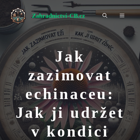
Přeskočit
na
Zahradnictví-CB.cz
Menu
obsah
Jak
zazimovat
echinaceu:
Jak ji udržet
v kondici