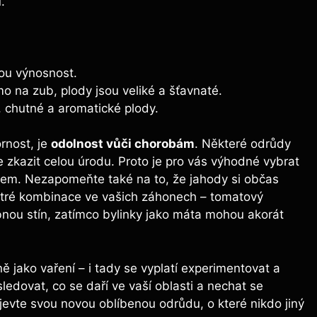
.
rou výnosnost.
mo na zub, plody jsou veliké a šťavnaté.
, chutné a aromatické plody.
rnost, je
odolnost vůči chorobám
. Některé odrůdy
 zkazit celou úrodu. Proto je pro vás výhodné vybrat
cem. Nezapomeňte také na to, že jahody si občas
chytré kombinace ve vašich záhonech – tomatový
ou stín, zatímco bylinky jako máta mohou akorát
 jako vaření – i tady se vyplatí experimentovat a
ledovat, co se daří ve vaší oblasti a nechat se
jevte svou novou oblíbenou odrůdu, o které nikdo jiný