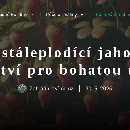
asné Rostliny
Péče o rostliny
Pěstování rostli
 stáleplodící jah
tví pro bohatou
Zahradnictví-cb.cz
20. 5. 2025