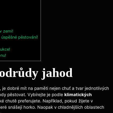
v zemi!
 úspěšné pěstování!
dukce!
onu!
 odrůdy jahod
 je dobré mít na paměti nejen chuť a tvar jednotlivých
ody pěstovat. Vybírejte je podle
klimatických
aké chutě preferujete. Například, pokud žijete v
eré snášejí horko. Naopak v chladnějších oblastech