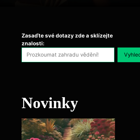
Zasaďte své dotazy zde a sklízejte
znalosti:
Vyhle
Novinky