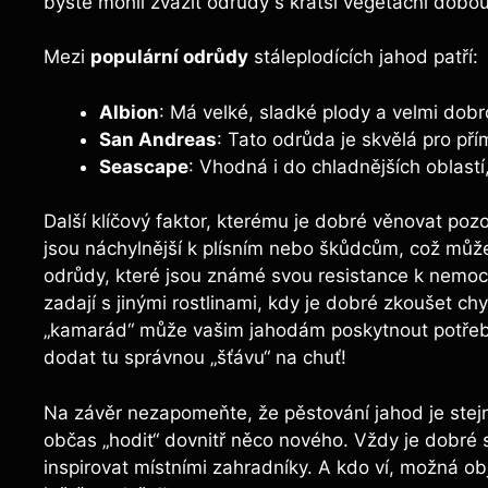
byste mohli zvážit odrůdy s kratší vegetační dobou
Mezi
populární odrůdy
stáleplodících jahod patří:
Albion
: Má velké, sladké plody a velmi dob
San Andreas
: Tato odrůda je skvělá pro pří
Seascape
: Vhodná i do chladnějších oblastí
Další klíčový faktor, kterému je dobré věnovat pozo
jsou náchylnější k plísním nebo škůdcům, což může
odrůdy, které jsou známé svou resistance k nemo
zadají s jinými rostlinami, kdy je dobré zkoušet 
„kamarád“ může vašim jahodám poskytnout potřebn
dodat tu správnou „šťávu“ na chuť!
Na závěr nezapomeňte, že pěstování jahod je stejně
občas „hodit“ dovnitř něco nového. Vždy je dobré s
inspirovat místními zahradníky. A kdo ví, možná ob