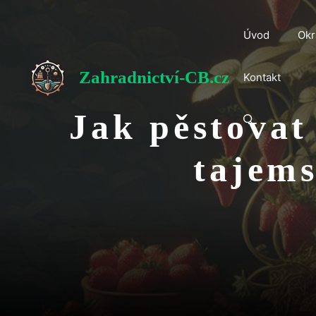
Přeskočit
na
Úvod
Okr
obsah
Zahradnictví-CB.cz
Kontakt
Jak pěstovat
tajems