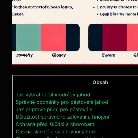
Obsah
Jak vybrat ideální odrůdy jahod
Správné podmínky pro pěstování jahod
Jak připravit půdu pro pěstování
Důležitost správného zalévání a hnojení
Ochrana před škůdci a chorobami
Čas na sklizeň a skladování jahod