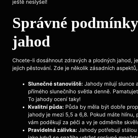
ještě neslyšel!
Správné podmínky 
jahod
Chcete-li dosáhnout zdravých a plodných jahod, je
jejich pěstování. Zde je několik zásadních aspektů,
Slunečné stanoviště:
Jahody milují slunce 
přímého slunečního světla denně. Pamatujete
To jahody ocení taky!
Kvalitní půda:
Půda by měla být dobře propu
jahody je mezi 5,5 a 6,8. Pokud máte hlínu, 
vám poděkují za péči a vy je odměníte skvěl
Pravidelná zálivka:
Jahody potřebují stálou 
jako když se snažíte udržet správné množství