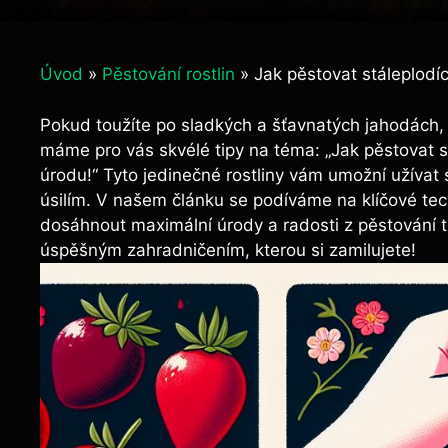
Úvod
»
Pěstování rostlin
»
Jak pěstovat stáleplodí
Pokud toužíte po sladkých a šťavnatých jahodách, 
máme pro vás skvélé tipy na téma: „Jak pěstovat s
úrodu!“ Tyto jedinečné rostliny vám umožní užívat 
úsilím. V našem článku se podíváme na klíčové t
dosáhnout maximální úrody a radosti z pěstování t
úspěšným zahradničením, kterou si zamilujete!