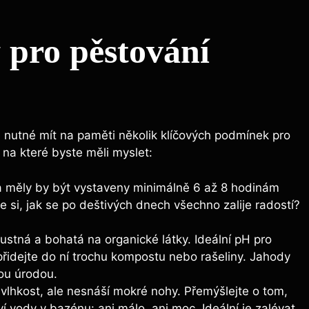
pro pěstování
 nutné mít na paměti několik klíčových podmínek pro
 na které byste měli myslet:
a měly by být vystaveny minimálně 6 až 8 hodinám
 si, jak se po deštivých dnech všechno zalije radostí?
stná a bohatá na organické látky. Ideální pH pro
přidejte do ní trochu kompostu nebo rašeliny. Jahody
ou úrodou.
vlhkost, ale nesnáší mokré nohy. Přemýšlejte o tom,
 vody v bazénu: ani málo, ani moc. Ideální je zalévat