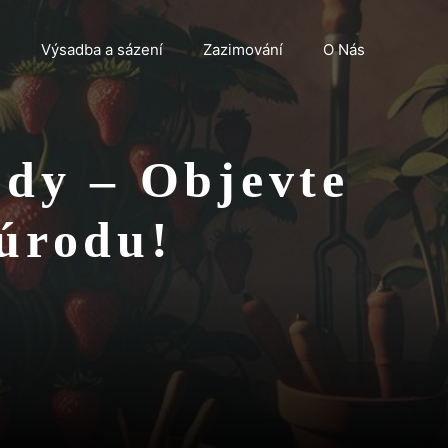
n
Výsadba a sázení
Zazimování
O Nás
ody – Objevte
 úrodu!