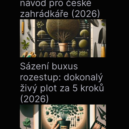
návod pro české
zahrádkáře (2026)
Sázení buxus
rozestup: dokonalý
živý plot za 5 kroků
(2026)