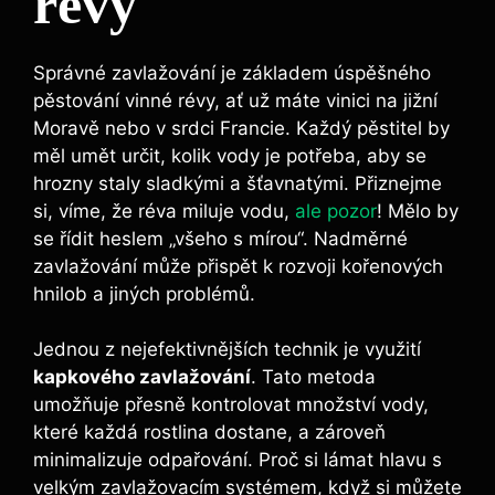
révy
Správné zavlažování je základem úspěšného⁤
pěstování vinné révy, ať už máte vinici na ⁤jižní
Moravě nebo ⁤v srdci Francie. Každý⁣ pěstitel by⁢
měl umět určit, kolik vody je potřeba, aby se
hrozny ⁢staly sladkými a šťavnatými. ⁣Přiznejme
si, víme,⁢ že réva miluje vodu,⁢
ale pozor
! Mělo ‌by
se‍ řídit heslem „všeho⁣ s mírou“. Nadměrné
zavlažování může přispět k rozvoji kořenových
hnilob‌ a‌ jiných problémů.
Jednou z nejefektivnějších technik je využití
kapkového zavlažování
. Tato metoda
umožňuje přesně kontrolovat⁤ množství vody,
⁤které každá rostlina dostane, a zároveň
⁤minimalizuje odpařování. Proč si lámat hlavu s
velkým zavlažovacím systémem, když si můžete