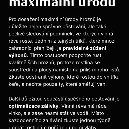
maximální úrodu
Pro dosažení maximální úrody ⁤hroznů je
důležité nejen ⁣správné pěstování, ale také‍
pečlivé sledování podmínek, ve kterých vinná
réva roste. Jedním⁣ z tajných triků, které mnozí
zahradníci přehlížejí, je
pravidelné zúžení
výhonů
. Tímto postupem podpoříte růst
kvalitnějších hroznů, protože rostlina se
soustředí na plody​ namísto na⁢ příliš mnoho listů.
Zkuste odstranit výhony, které rostou⁤ do vnitřku
keře,⁣ a⁤ nechte pouze ty, které směřují ven.
Další důležitou součástí úspěšného pěstování je⁢
optimalizace zálivky
. ‌Vinná réva má‍ ráda
vlhko, ale ​zase nesmí stát ve vodě. Místo
každodenního zalévání ‌zkuste jednou týdně
dopřát rostlinám pořádnou porci vláhy.