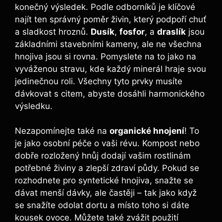
konečný výsledek. Podle odborníků je klíčové
najít⁢ ten správný poměr živin, který podpoří chuť
a sladkost hroznů.
Dusík
,
fosfor
, a
draslík
jsou⁢
základními stavebními kameny, ale ne ‍všechna
hnojiva jsou si rovna. Pomyslete⁣ na to jako na
vyváženou stravu, kde každý minerál hraje svou
jedinečnou roli. Všechny⁤ tyto prvky musíte
dávkovat s citem,⁢ abyste dosáhli harmonického
výsledku.
Nezapomínejte také na
organické hnojení
! To
je ‍jako osobní péče o ⁢vaši révu. Kompost nebo ​
dobře rozložený hnůj dodají vašim rostlinám
potřebné živiny a zlepší zdraví půdy. Pokud se
rozhodnete ⁢pro syntetické hnojiva, snažte se
dávat menší dávky, ale častěji –‍ tak jako když⁤
se snažíte‌ odolat dortu a místo ⁢toho si dáte
kousek ovoce. Můžete také zvážit použití