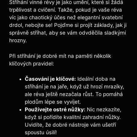
Stříhání ‍vinné révy je jako umění, které si žádá
trpělivost a cvičení. Takže, pokud je vaše réva​
víc jako chaotický účes než elegantní svatební
drdol, nebojte se! Pojďme si projít ⁤základy, jak ji
správně stříhat, aby se vám odvděčila sladkými
hrozny.
Při stříhání je dobré mít na paměti několik
klíčových pravidel:
Časování ‌je klíčové:
Ideální‍ doba na
stříhání je‌ na ​jaře, když už hrozí mrazíky,
ale​ réva ještě ⁣nezačala růst.‌ To pomáhá
plodům lépe se vyvíjet.
Používejte ostré nůžky:
Nic nezkazíte,
když si pořídíte kvalitní zahradní nůžky.
Uvidíte, že ⁢dobré nástroje vám ušetří
‌spoustu úsilí!