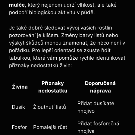
mulče
, který nejenom udrží vlhkost, ale⁤ také
podpoří biologickou aktivitu v půdě.
Je také dobré‌ sledovat vývoj vašich rostlin –
pozorování je klíčem. Změny barvy listů nebo​
výskyt škůdců mohou znamenat, že něco není v
pořádku. Pro lepší orientaci se zkuste ​řídit
tabulkou, která vám pomůže rychle identifikovat
příznaky nedostatků živin:
Příznaky‍
Doporučená
Živina
nedostatku
náprava
Přidat dusíkaté
Dusík
Žloutnutí listů
‍hnojivo
Přidat fosforečná ​
Fosfor
Pomalejší růst
hnojiva