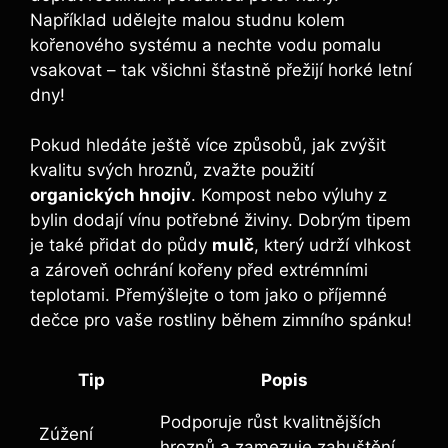
Například udělejte malou studnu kolem
kořenového ⁤systému a nechte vodu pomalu
vsakovat – tak všichni šťastně přežijí horké letní
dny!
Pokud hledáte ještě více způsobů, jak zvýšit
kvalitu svých hroznů, zvažte použití
organických hnojiv
. Kompost nebo výluhy⁣ z
bylin dodají vínu potřebné živiny. Dobrým tipem
je také přidat do půdy
mulč
, který udrží vlhkost
a zároveň ochrání kořeny před extrémními
teplotami.‌ Přemýšlejte o tom jako o ⁢příjemné
dečce pro⁤ vaše rostliny během zimního spánku!
Tip
Popis
Podporuje růst kvalitnějších
Zúžení
hroznů a zamezuje zahuštění