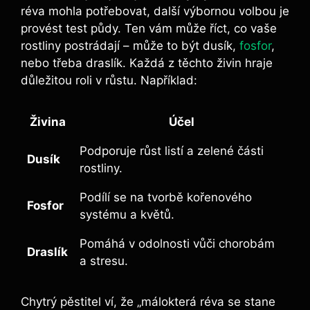
réva mohla potřebovat, další výbornou volbou je
provést test půdy. Ten vám může říct, co vaše
rostliny postrádají – může to být dusík,
fosfor
,
nebo třeba draslík. Každá z těchto živin hraje
důležitou roli v ​růstu. Například:
Živina
Účel
Podporuje růst listí a zelené části⁤
Dusík
rostliny.
Podílí se na tvorbě kořenového
Fosfor
systému a květů.
Pomáhá v odolnosti vůči chorobám
Draslík
a stresu.
Chytrý ⁣pěstitel ví, že „málokterá réva se stane