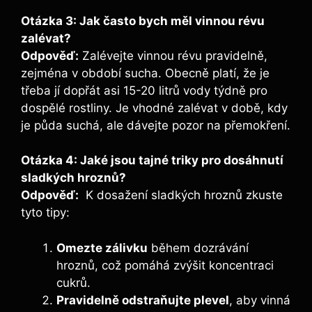
Otázka 3: Jak často bych měl vinnou⁣ révu
zalévat?
Odpověď:
Zalévejte vinnou révu pravidelně,
‌zejména v období sucha. Obecně platí, že je
třeba jí dopřát asi 15-20 litrů vody týdně pro
dospělé⁤ rostliny. Je vhodné⁢ zalévat v době, kdy
je ‍půda suchá, ale dávejte pozor na přemokření.
Otázka 4: Jaké jsou tajné triky‌ pro dosáhnutí
sladkých ⁣hroznů?
Odpověď:
‌ K dosažení sladkých hroznů ⁢zkuste
tyto tipy:
Omezte zálivku
během dozrávání
hroznů, ‌což pomáhá zvýšit koncentraci
cukrů.
Pravidelně⁣ odstraňujte ​plevel
, aby vinná