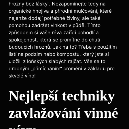
hrozny bez lásky“. Nezapomínejte tedy na
organické hnojiva a přírodní​ mulčování, které
nejenže dodají potřebné⁤ živiny, ale také
pomohou ​zadržet vlhkost v půdě. Tímto
způsobem si vaše réva zařídí pohodlí a
spokojenost, která⁣ se promítne do ‌chuti
budoucích hroznů. Jak na to? Třeba s použitím
listí na podzim nebo kompostu, který jste si
uložili z loňských⁢ slabých rajčat. Vše se to
drobným⁣ „přimícháním“ promění v základu pro
skvělé víno!
Nejlepší techniky
‌zavlažování⁢ vinné