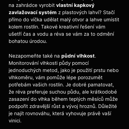
na zahrádce vyrobit​
vlastní kapkový
zavlažovací systém
z plastových ‌lahví? Stačí
přímo do víčka udělat malý⁣ otvor a lahve umístit
‍kolem rostlin. Takové​ kreativní řešení vám
⁣ušetří čas a vodu a réva se vám ​za to odmění ​
bohatou úrodou.
Nezapomeňte také na
půdní vlhkost
.
Monitorování vlhkosti půdy pomocí
jednoduchých metod, ⁣jako je použití prstu nebo
vlhkoměru, vám pomůže lépe porozumět
potřebám vašich rostlin. Je ⁤dobré pamatovat,
že ⁤réva preferuje suchou půdu, ale krátkodobé
zasazení do vlhka během teplých měsíců může
‌podpořit ​zdravější růst a vývoj hroznů. Důležité
je najít rovnováhu, která vyhovuje právě vaší
vinici.