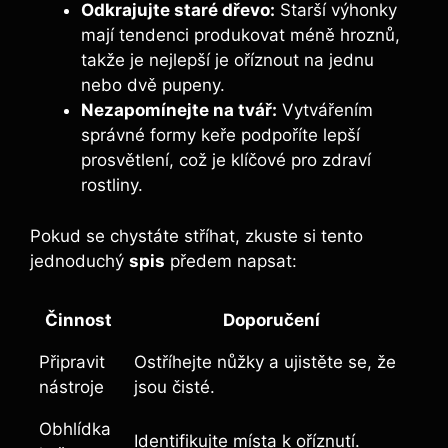
Odkrajujte ⁢staré dřevo:
Starší výhonky
⁢mají tendenci produkovat méně hroznů,
takže je nejlepší je oříznout na jednu
nebo dvě pupeny.
Nezapomínejte⁣ na tvář:
Vytvářením⁢
správné formy keře podpoříte lepší
prosvětlení, což je klíčové pro zdraví
rostliny.
Pokud se chystáte stříhat, zkuste si tento
jednoduchý
spis
předem napsat:
Činnost
Doporučení
Připravit‍
Ostříhejte nůžky a ujistěte se, že
nástroje
jsou čisté.
Obhlídka
Identifikujte místa k oříznutí.