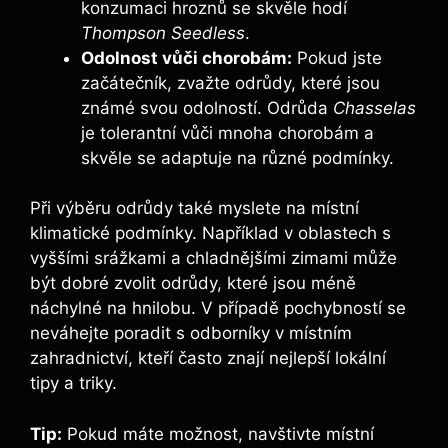
konzumaci hroznů se ‍skvěle hodí
Thompson Seedless
.
Odolnost vůči chorobám:
Pokud jste
začátečník, zvažte odrůdy, které jsou
známé svou odolností. Odrůda
Chasselas
je tolerantní vůči mnoha chorobám a
skvěle ‍se adaptuje na ‍různé podmínky.
Při výběru odrůdy také ⁢myslete na místní
klimatické ‍podmínky. Například v oblastech s
vyššími srážkami a chladnějšími zimami může
být dobré ⁣zvolit odrůdy, které jsou méně
náchylné na hnilobu. V případě pochybností se
neváhejte poradit s odborníky v místním
zahradnictví, kteří často ‍znají nejlepší lokální
tipy a triky.
Tip:
Pokud máte možnost, ⁤navštivte místní