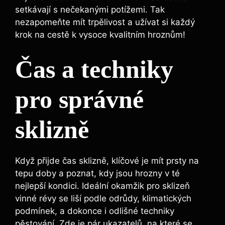
setkávají s nečekanými potížemi. Tak
nezapomeňte mít trpělivost a⁣ užívat si⁣ každý
‌krok na cestě k vysoce kvalitním hroznům!
Čas a techniky
pro správné
sklizně
Když přijde čas sklizně, klíčové ⁢je mít prsty na
tepu doby a ‍poznat, kdy jsou hrozny v té
nejlepší kondici. Ideální okamžik pro sklizeň
vinné révy se ⁢liší podle odrůdy, ‍klimatických
podmínek, a dokonce i odlišné ‌techniky
pěstování. Zde je pár ukazatelů, na které ​se