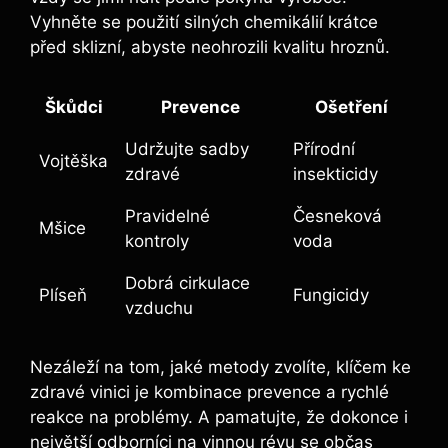
Vyhněte se použití silných chemikálií krátce
před sklizní, abyste neohrozili kvalitu hroznů.
Škůdci
Prevence
Ošetření
Udržujte sadby
Přírodní
Vojtěška
zdravé
insekticidy
Pravidelné⁢
Česneková
Mšice
kontroly
voda
Dobrá cirkulace⁢
Plíseň
Fungicidy
vzduchu
Nezáleží na tom, jaké ⁢metody zvolíte, klíčem ke
zdravé vinici je kombinace prevence a‍ rychlé
reakce na problémy. A pamatujte, že dokonce i
největší ‌odborníci​ na vinnou révu se občas