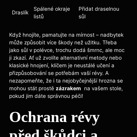
Spálené okraje
Přidat draselnou
Draslík
listů
sůl
Když hnojíte, pamatujte na mírnost⁤ – nadbytek
může způsobit ⁢více škody než užitku. Třeba
jako sůl v polévce, trochu dodá šmrnc, ale moc
ji zkazí. Ať už zvolíte ⁢alternativní metody nebo
klasické ⁤hnojení, klíčem je neustálé učení a
přizpůsobování se potřebám vaší révy. A
nezapomeňte, že i ta nejobyčejnější hrozna se
mohou stát prostě
zázrakem
⁢ na vašem ‍stole,
pokud jim dáte správnou péči!
Ochrana révy
před škůdci a