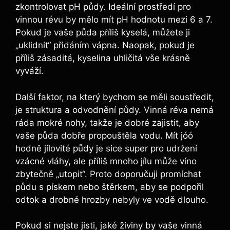
zkontrolovat ‌pH půdy. Ideální prostředí pro
vinnou révu by mělo mít pH hodnotu mezi 6 a 7.
Pokud je vaše půda⁣ příliš kyselá, můžete ji
„uklidnit“ přidáním vápna. Naopak, pokud je
příliš zásaditá, kyselina uhličitá ⁤vše krásně
vyváží.
Další faktor, na který bychom se měli soustředit,
je struktura a odvodnění ⁤půdy. Vinná⁢ réva nemá
ráda mokré nohy, takže je dobré⁣ zajistit, aby
vaše půda⁤ dobře propouštěla vodu. Mít⁤ jóó
hodně jílovité půdy je sice super pro ⁤udržení
vzácné⁢ vláhy, ale příliš mnoho jílu může víno
zbytečně „utopit“. Proto doporučuji promíchat
půdu s pískem nebo štěrkem, aby se⁣ podpořil
odtok a‌ drobné hrozby⁤ nebyly ve vodě dlouho.
Pokud si nejste jisti, jaké živiny by vaše vinná