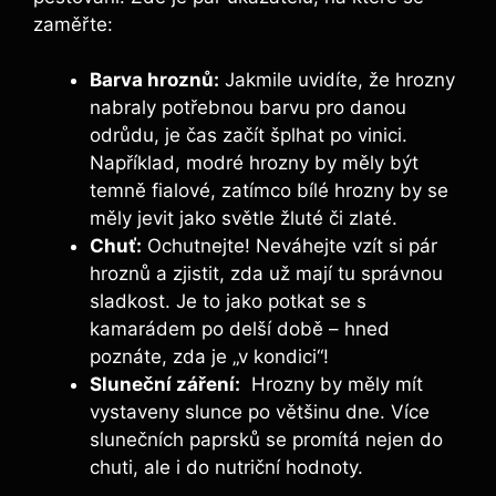
⁤zaměřte:
Barva hroznů:
Jakmile uvidíte, že hrozny‍
nabraly potřebnou barvu pro danou
odrůdu, je čas začít⁢ šplhat⁤ po vinici.
Například, modré hrozny by měly být
⁣temně fialové, ⁣zatímco bílé hrozny by se
měly jevit ⁤jako světle žluté či zlaté.
Chuť:
Ochutnejte!⁢ Neváhejte vzít si pár
hroznů a zjistit, zda už mají​ tu správnou
sladkost. Je to jako potkat se s
kamarádem po delší ⁤době – hned
poznáte, zda je „v kondici“!
Sluneční záření:
​ Hrozny by měly mít
vystaveny slunce po většinu dne. Více
slunečních paprsků se promítá nejen do
chuti, ale i do nutriční‌ hodnoty.