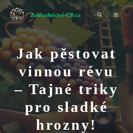
Přeskočit
na
Zahradnictví-CB.cz
Menu
obsah
Jak pěstovat
vinnou révu
– Tajné triky
pro sladké
hrozny!