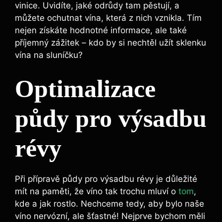
vinice. Uvidíte, jaké odrůdy tam pěstují, a
můžete ochutnat vína, která z nich vznikla. Tím
nejen získáte hodnotné informace, ale také
příjemný zážitek – kdo by si nechtěl užít sklenku
vína na sluníčku?
Optimalizace
půdy pro⁣ výsadbu
révy
Při přípravě půdy pro výsadbu révy je důležité
mít na paměti,​ že víno tak‍ trochu mluví o
tom
,
kde a jak rostlo. Nechceme tedy, aby bylo naše
víno nervózní, ale šťastné! Nejprve bychom měli