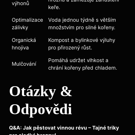
výhonů
keře.
Optimalizace
Voda ⁣jednou týdně s větším
zálivky
množstvím pro silné kořeny.
Organická
Kompost a⁢ bylinkové výluhy
hnojiva
pro přirozený růst.
Pomáhá udržet vlhkost a
Mulčování
chrání ‍kořeny před chladem.
Otázky &⁢
Odpovědi
Q&A: Jak pěstovat vinnou révu‍ – Tajné triky