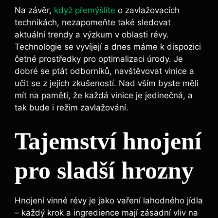
Na závěr,
když přemýšlíte
o zavlažovacích
technikách, nezapomeňte ​také sledovat
aktuální⁣ trendy a výzkum v oblasti‍ révy.
Technologie ​se vyvíjejí ​a dnes máme k⁢ dispozici
četné⁣ prostředky pro optimalizaci úrody. Je
dobré se ptát odborníků, navštěvovat vinice a
učit se z jejich zkušeností. Nad ‍vším byste měli
mít‍ na paměti, že ‌každá vinice je jedinečná, a
tak bude i režim zavlažování.
Tajemství hnojení
pro sladší hrozny
Hnojení vinné révy je jako vaření⁤ lahodného jídla
⁣–​ každý krok a ingredience mají zásadní vliv na