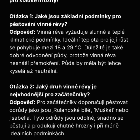
pro sladké hrozny!
Otázka 1: Jaké jsou základní podmínky pro
⁢pěstování vinné‌ révy?
Odpověď:
Vinná réva vyžaduje slunné a teplé
klimatické podmínky. ⁣Ideální⁤ teplota ⁤pro její růst
se pohybuje mezi 18 a⁤ 29 ​°C. Důležité ⁢je ⁣také
dobré odvodnění půdy, protože vinná réva
nesnáší přemokření. Půda by měla ​být lehce
kyselá až neutrální.
Otázka 2: Jaký druh vinné révy je
nejvhodnější pro začátečníky?
Odpověď:
Pro začátečníky doporučuji pěstovat
odrůdy​ jako jsou ‚Rulandské bílé‘, ​’Muškát‘ nebo
‚Isabella‘. ⁣Tyto odrůdy jsou⁢ odolné, snadno se
pěstují a produkují chutné hrozny i při méně
ideálních podmínkách.