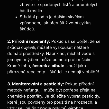
zbavte se spadaných listů a odumřelých
částí rostlin.
Střídání plodin je dalším skvělým‌
způsobem, jak ⁢přerušit životní cyklus
škůdců.
2. Přírodní⁤ repelenty:
Pokud už se bojíte, že‌ se
škůdci objevili, můžete vyzkoušet ⁤některé
domácí prostředky. Například, míchat vodu s
jemným mýdlem může pomoci ​proti mšicím.
Kromě toho,
česnek ‍a cibule
slouží jako
přirozené repelenty – škůdci je nemají v oblibě!
3. Monitorování a pesticidy:
Pokud přírodní
metody nefungují, může být potřeba přejít na
chemické postřiky. Je důležité vybírat pesticidy,
které jsou povoleny pro použití na hroznech,⁣ a
vždy se jimi řídit podle pokynů výrobce.