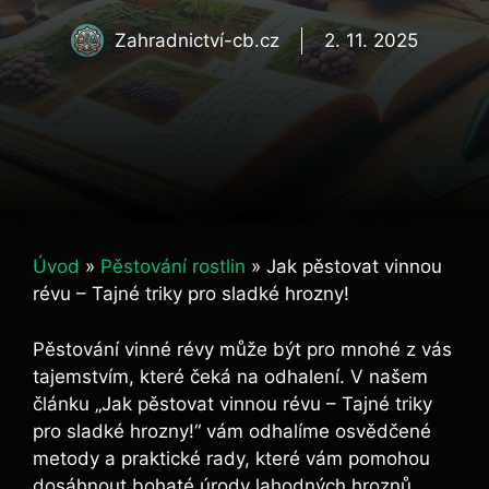
Zahradnictví-cb.cz
2. 11. 2025
Úvod
»
Pěstování rostlin
»
Jak pěstovat vinnou
révu – Tajné triky pro sladké hrozny!
Pěstování vinné révy ‍může ​být ⁤pro mnohé z vás
‍tajemstvím, které čeká na odhalení. V‌ našem
článku „Jak pěstovat vinnou révu – Tajné triky
pro sladké hrozny!“ vám odhalíme osvědčené
metody ⁣a praktické rady, které vám pomohou
dosáhnout⁤ bohaté ⁤úrody lahodných hroznů