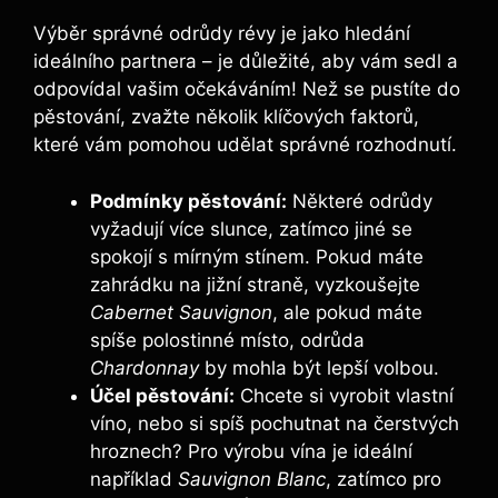
Výběr správné odrůdy révy je jako hledání
ideálního⁤ partnera – je důležité, aby vám sedl a
odpovídal vašim očekáváním! Než se pustíte do
pěstování, zvažte několik klíčových faktorů,
které vám pomohou udělat správné rozhodnutí.
Podmínky pěstování:
Některé odrůdy
‍vyžadují‌ více slunce, zatímco jiné se
spokojí s mírným stínem. Pokud máte
zahrádku na jižní straně,⁤ vyzkoušejte
Cabernet Sauvignon
, ale pokud máte
spíše polostinné místo, odrůda
Chardonnay
by mohla být lepší volbou.
Účel pěstování:
Chcete si vyrobit⁣ vlastní
víno, nebo si spíš‌ pochutnat na čerstvých
hroznech? Pro výrobu vína je ideální
například
Sauvignon Blanc
, zatímco pro