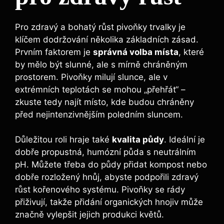
Pro zdravý a bohatý růst ⁤pivoňky trvalky​ je
klíčem dodržování ⁤několika základních zásad.
Prvním faktorem je
správná volba‍ místa
, které⁢
by mělo být slunné, ale ​s mírně chráněným
prostorem. Pivoňky milují slunce, ale v
extrémních teplotách se mohou „přehřát“ –
zkuste‌ tedy najít místo, kde ​budou chráněny
před nejintenzivnějším poledním sluncem.
Důležitou roli hraje také
kvalita půdy
.⁢ Ideální je
dobře propustná, humózní ⁢půda s neutrálním
pH. Můžete třeba ​do‌ půdy ⁢přidat kompost ​nebo
⁤dobře ‍rozložený hnůj,⁤ abyste podpořili zdravý‍
růst ‌kořenového‌ systému. Pivoňky se ‌rády
přiživují, takže přidání organických hnojiv‍ může
značně vylepšit jejich produkci květů.