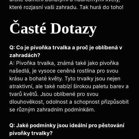
které rozjasní vaši zahradu.‍ Tak hurá do‍ toho!
Časté ⁤Dotazy
Q: Co je‌ pivoňka trvalka a ‌proč je oblíbená ​v
zahradách?
A: Pivoňka trvalka, známá také jako ‍pivoňka
našedlá, je vysoce ceněná rostlina ‌pro svou‌
krásu⁣ a bohaté květy. Tyto trvalky jsou⁤ nejen
atraktivní, ale také nabízí širokou paletu barev a
tvarů květů. Jsou oblíbené pro svou
dlouhověkost, odolnost a schopnost přizpůsobit
se různým zahradním podmínkám.
Q:‍ Jaké‌ podmínky jsou ideální pro pěstování
pivoňky trvalky?