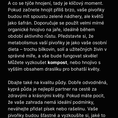
A co se týče‌ hnojení, tady je klíčový moment.
Pokud začnete hnojit příliš brzo, vaše pivoňky
budou mít spoustu zelené nádhery, ale květů
jako šafrán. Doporučuje se použít velmi mírné
organické hnojivo na jaře, ideálně během
období aktivního růstu. Představte si, že
metabolismus vaší pivoňky ⁢je jako vaše osobní
dieta – trochu bílkovin, solí a užitečných živin v
správné míře,⁤ a⁢ vše bude fungovat⁣ skvěle!
Můžete vyzkoušet
kompost
, nebo hnojivo s
⁣vyšším obsahem draslíku pro bohatší ⁣květy.
Dbajte také na kvalitu půdy. Dobře odvodněná,
kyprá půda⁤ je nejlepší partner ⁣na ⁣cestě za
zdravými a ​krásnými květy. Pokud⁢ máte ‌pocit,
že vaše zahrada nemá ideální podmínky,
‍neváhejte přidat písek nebo rašelinu. Vaše
pivoňky budou šťastné a vyzkoušíte si, jaké to