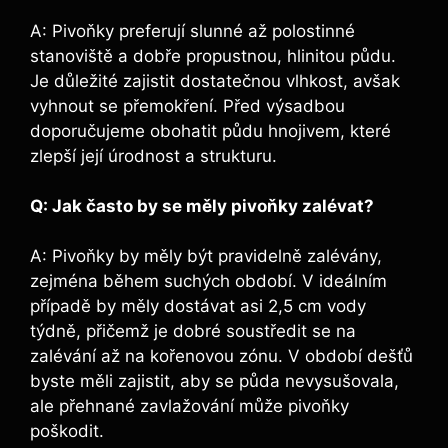
A: Pivoňky preferují‍ slunné až polostinné‌
stanoviště a dobře propustnou, hlinitou​ půdu.
Je ​důležité zajistit dostatečnou vlhkost, avšak
vyhnout se přemokření. Před výsadbou
doporučujeme​ obohatit půdu hnojivem, které
zlepší její úrodnost ⁣a⁣ strukturu.
Q: Jak často by se měly pivoňky zalévat?
A: Pivoňky by měly být pravidelně zalévány,
zejména během suchých období.⁣ V ideálním
případě by ‍měly dostávat asi 2,5 cm vody
týdně, ⁤přičemž ⁣je dobré​ soustředit se na
zalévání až na kořenovou⁣ zónu. V období dešťů
byste‌ měli zajistit, aby se půda nevysušovala,
ale přehnané zavlažování může pivoňky
poškodit.