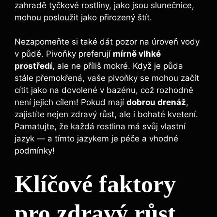
zahradě tyčkové rostliny, jako jsou slunečnice,
mohou posloužit‍ jako přirozený štít.
Nezapomeňte si také dát pozor na ‌úroveň vody
v ‍půdě.‍ Pivoňky preferují
mírně vlhké
prostředí
, ale ne příliš⁣ mokré. Když je půda
stále‍ přemokřená, vaše pivoňky se mohou začít
cítit jako⁤ na dovolené v bazénu, což ‌rozhodně
není jejich cílem! Pokud mají
dobrou drenáž
,
⁣zajistíte​ nejen zdravý‍ růst, ale i bohaté kvetení.
Pamatujte, že⁤ každá rostlina má svůj vlastní
jazyk ⁤— a tímto jazykem je péče a vhodné
podmínky!
Klíčové faktory
pro ​zdravý růst