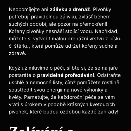
Neopomíjejte ani
zálivku a drenáž
. Pivoňky
potřebují pravidelnou ⁤zálivku, zvlášť během
suchých období, ⁢ale pozor na přemokření!
Kořeny pivoňky nesnáší stojící vodu. Například,
můžete si vytvořit malou drenážní vrstvu z písku
či štěrku, která ‌pomůže udržet kořeny suché a
zdravé.
Když už ⁣mluvíme o péči, slibte si, že se na jaře
‌postaráte o
pravidelné prořezávání
. Odstraňte
uschlé a nemocné listy, čímž ​pomůžete rostlině ​
soustředit svou‌ energii ⁢na nové výhonky a
květy.‌ Pamatujte, že ​každoroční péče se vám
⁤vrátí s úrokem v podobě⁤ krásných kvetoucích⁣
pivoňek, které budou ozdobou každé zahrady!