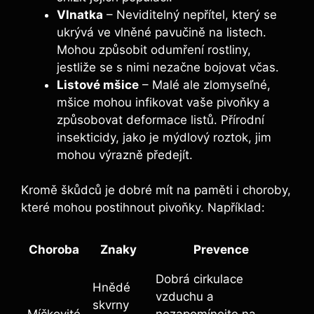
Vlnatka
– Neviditelný nepřítel, který se
ukrývá ve vlněné ⁣pavučině na listech.
Mohou způsobit‌ odumření rostliny,
jestliže se s nimi nezačne ⁤bojovat včas.
Listové mšice
– Malé ale zlomyseľné,
mšice mohou infikovat​ vaše pivoňky a
způsobovat deformace ​listů.‌ Přírodní‍
insekticidy, ⁤jako je mýdlový roztok, ⁢jim
mohou výrazně předejít.
Kromě ⁢škůdců je ​dobré mít na paměti i choroby,
které mohou postihnout pivoňky. Například:
Choroba
Znaky
Prevence
Dobrá ​cirkulace ​
Hnědé
vzduchu a
skvrny ​
Míčkovité
nezapomínejte ⁤na