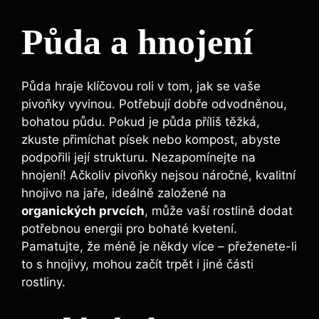
Půda ​a⁤ hnojení
Půda hraje klíčovou roli v tom, jak se⁢ vaše
pivoňky vyvinou. Potřebují ‍dobře ‍odvodněnou, ​
bohatou ‌půdu. Pokud je půda příliš těžká,
zkuste‍ přimíchat písek⁣ nebo kompost, abyste
podpořili její strukturu. Nezapomínejte⁤ na
hnojení! ⁢Ačkoliv pivoňky nejsou náročné, kvalitní
hnojivo na ‍jaře, ideálně založené ⁢na ‍
organických prvcích
, může vaší rostlině dodat
potřebnou energii pro bohaté kvetení.
Pamatujte, že⁤ méně je⁣ někdy více – ‍přeženete-li
to s hnojivy, mohou začít trpět i jiné⁣ části
rostliny.