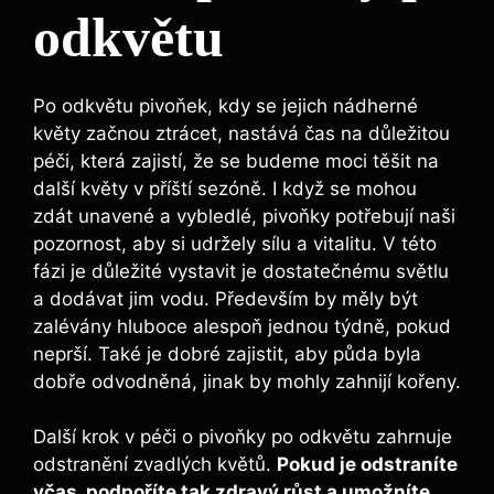
odkvětu
Po odkvětu pivoňek, kdy se ​jejich nádherné
květy začnou ztrácet, nastává čas na ⁢důležitou
péči, která zajistí, že ⁢se budeme moci těšit na
další květy v příští sezóně. I když se mohou
zdát unavené a vybledlé, ⁣pivoňky potřebují naši
pozornost, aby si udržely sílu a vitalitu. V této
fázi je ‌důležité vystavit je dostatečnému světlu
a dodávat jim vodu. Především by měly být
zalévány⁤ hluboce alespoň jednou ⁣týdně, pokud
neprší. Také je dobré zajistit, aby půda byla
dobře ⁢odvodněná, jinak⁤ by mohly⁢ zahnijí kořeny.
Další ​krok v péči o pivoňky po odkvětu zahrnuje
odstranění zvadlých květů.⁣
Pokud je odstraníte
​včas, podpoříte tak zdravý růst a umožníte