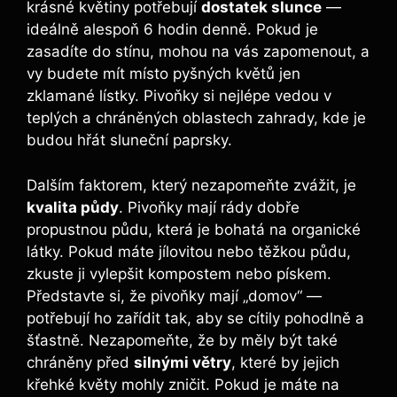
krásné květiny ⁣potřebují
dostatek slunce
—
ideálně ‍alespoň 6 hodin denně. Pokud je
zasadíte do stínu,‍ mohou na vás zapomenout, a
vy budete mít místo pyšných květů jen
zklamané lístky. Pivoňky si nejlépe vedou v
teplých a ⁣chráněných oblastech zahrady, kde je
budou⁢ hřát sluneční paprsky.
Dalším⁤ faktorem, ⁣který ⁢nezapomeňte zvážit, je
kvalita ‍půdy
. Pivoňky mají rády dobře
propustnou půdu, ‌která je⁤ bohatá⁤ na organické
látky. Pokud máte jílovitou nebo těžkou půdu,
zkuste ji ⁣vylepšit kompostem nebo pískem.
Představte si, že pivoňky ​mají „domov“ —
potřebují ho‌ zařídit tak, aby se ​cítily ⁤pohodlně‍ a
šťastně.⁤ Nezapomeňte, že by měly být také
chráněny ‌před
silnými větry
,‍ které by jejich
křehké květy mohly zničit. Pokud je máte na