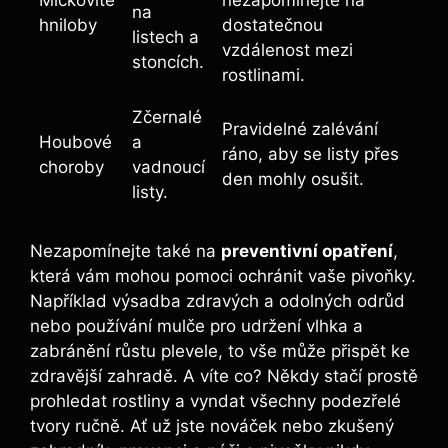
na
hniloby
dostatečnou
listech a
vzdálenost mezi
stoncích.
rostlinami.
Zčernalé
Pravidelné zalévání
Houbové‌
a
ráno, aby se listy⁤ přes
choroby
vadnoucí
den mohly osušit.
listy.
Nezapomínejte také⁢ na
preventivní ⁤opatření
,
která ‌vám mohou ⁤pomoci ochránit vaše pivoňky.
​Například výsadba zdravých a odolných odrůd
nebo používání mulče pro ⁢udržení vlhka a
zabránění růstu plevele,⁢ to vše může ‌přispět ke
zdravější zahradě. A víte co? Někdy stačí prostě
prohledat‌ rostliny a vyndat všechny podezřelé
tvory ručně. Ať už jste​ nováček nebo zkušený