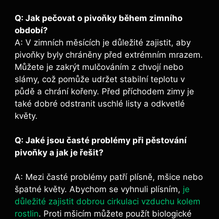
Q:​ Jak pečovat o pivoňky během zimního
období?
A: ​V zimních měsících ⁣je důležité zajistit, aby
pivoňky byly chráněny‌ před extrémním mrazem.
Můžete je⁣ zakrýt mulčováním z ⁤chvojí nebo
slámy, což pomůže udržet stabilní ⁢teplotu v
půdě a chrání kořeny. ⁢Před příchodem zimy ⁣je
také ⁤dobré odstranit uschlé listy a odkvetlé
květy.
Q: Jaké jsou časté problémy při‍ pěstování
pivoňky a‌ jak je řešit?
A: Mezi časté problémy patří plísně, mšice nebo
špatné květy. Abychom se vyhnuli plísním,
je
důležité zajistit dobrou cirkulaci vzduchu kolem
rostlin
. Proti ⁢mšicím můžete ⁤použít biologické