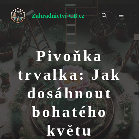
Přeskočit
na
Zahradnictví-CB.cz
Menu
obsah
Pivoňka
trvalka: Jak
dosáhnout
bohatého
květu