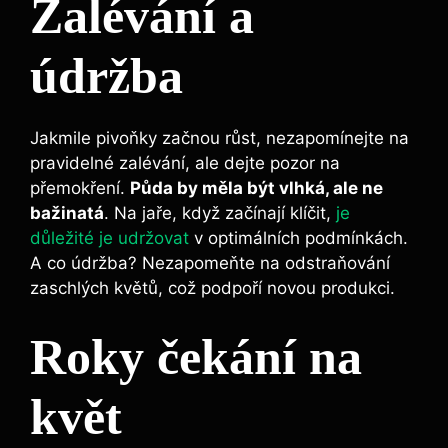
Zalévání‍ a
‍údržba
Jakmile pivoňky začnou růst, nezapomínejte na
pravidelné zalévání, ale dejte pozor na
přemokření.
Půda by měla být ⁣vlhká, ale ne‌
bažinatá
. Na jaře, když ‌začínají⁤ klíčit,
je
důležité je udržovat
v optimálních podmínkách.
A ‌co údržba? Nezapomeňte na odstraňování
zaschlých⁤ květů, ‍což podpoří‍ novou produkci.
Roky čekání na
‍květ