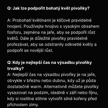
Q: Jak lze⁢ podpořit bohatý květ ‍pivoňky?
⁢ ​
A:​ Probohatí ⁢květinami je klíčové pravidelné
hnojení. Používejte hnojivo s vysokým⁢ obsahem
fosforu, zejména na jaře, aby se podpořil růst
květů. Dále je důležité ⁢pivoňky pravidelně
prořezávat,⁣ aby se odstranily⁢ odkvetlé květy a
podpořil se novější růst.
Q: Kdy je nejlepší čas na‌ výsadbu pivoňky
trvalky?
A: Nejlepší⁣ čas na‍ výsadbu pivoňky je na jaře,
obvykle⁤ v březnu nebo ​dubnu, kdy už je půda
dostatečně warm. Alternativně můžete pivoňky
vysazovat na podzim, ideálně v září ‌nebo říjnu,
kdy si rostlina stihne vytvořit‌ silné kořeny​ před‍
příchodem zimy.