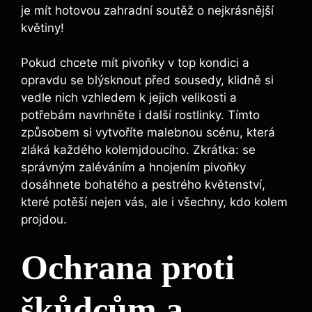
je mít hotovou zahradní soutěž o nejkrásnější
květiny!
Pokud chcete ⁢mít pivoňky‍ v⁣ top kondici a
opravdu se⁣ blýsknout před sousedy, klidně si
vedle nich vzhledem k jejich velikosti a
potřebám ‍navrhněte⁣ i​ další rostlinky. Tímto
způsobem si‍ vytvoříte malebnou scénu, která
zláká každého kolemjdoucího. Zkrátka:​ se
správným zaléváním a hnojením pivoňky
dosáhnete ‍bohatého a pestrého‌ květenství,
které potěší nejen vás, ale i všechny, kdo kolem
projdou.
Ochrana proti
škůdcům a