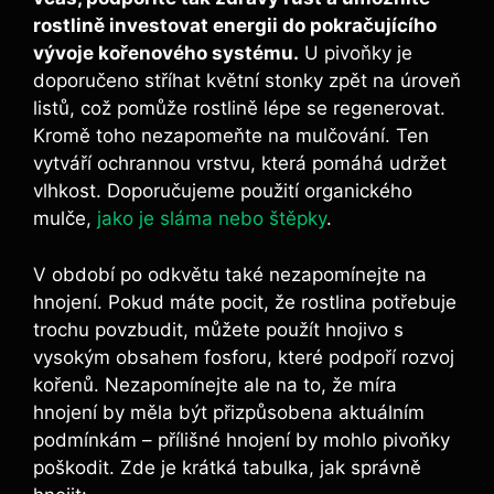
rostlině investovat energii do pokračujícího
vývoje kořenového systému.
U pivoňky⁤ je⁢
doporučeno⁣ stříhat květní stonky zpět na úroveň
listů, což pomůže rostlině lépe se regenerovat.
⁢Kromě toho nezapomeňte na ​mulčování. Ten
vytváří ochrannou vrstvu, která pomáhá udržet
vlhkost. ⁣Doporučujeme použití organického
mulče,
jako je sláma nebo štěpky
.
V období po ⁤odkvětu také nezapomínejte na
hnojení. Pokud máte pocit, že rostlina⁢ potřebuje
trochu povzbudit, můžete použít hnojivo s⁢
vysokým obsahem‌ fosforu, které podpoří ‍rozvoj
kořenů. Nezapomínejte ale na to,‍ že⁤ míra
hnojení by ⁤měla být přizpůsobena ⁢aktuálním
podmínkám –‍ přílišné hnojení by mohlo pivoňky‍
poškodit. Zde je krátká⁤ tabulka, ​jak‍ správně