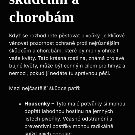
⁤chorobám
Když se rozhodnete​ pěstovat pivoňky, je klíčové
věnovat pozornost ochraně proti nejrůznějším
škůdcům a chorobám, které by mohly⁢ ohrozit
vaše květy.‌ Tato ‍krásná rostlina, známá pro své⁤
bujné květy, může být ⁤cenným cílem pro hmyz a
nemoci, pokud⁤ jí nedáte tu správnou péči.
Mezi nejčastější škůdce ⁢patří:
Housenky
– Tyto​ malé ⁣potvůrky si mohou
dopřát lahodnou hostinu‍ na jemných
‍listech pivoňky. ​Včasné odstranění⁤ a
preventivní postřiky mohou radikálně
snížit ‌jejich populaci.