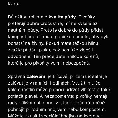
‍květů.
Důležitou roli hraje
kvalita‌ půdy
. Pivoňky
preferují dobře ⁢propustné, mírně kyselé až‌
neutrální půdy. Proto je dobré do půdy‍ přidat
kompost nebo jinou organickou hmotu, aby ‌byla
bohatší na živiny. Pokud máte ⁤těžkou hlínu,
zvažte přidání písku, což pomůže ‌zlepšit‍
odvodnění. Tím předejdete hnilobě kořenů,
která je pro pivoňky velmi nebezpečná.
Správná
zalévání
⁤ je klíčové, přičemž ideální je‌
zalévat ⁣je v ranních⁣ hodinách. Využití mulče
kolem‌ rostlin může‌ pomoci udržet ⁤vlhkost a také
potlačit plevel. A nezapomeňte: pivoňky nemají
rády příliš mnoho hnojiv, stačí je párkrát ročně‍
pohnojit přírodním hnojivem nebo kompostem.
Můžete zkusit i speciální hnojiva‌ na kvetoucí