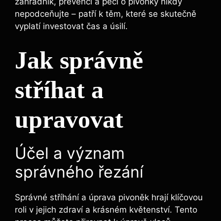
zahradník, prevenci a péči o pivoňky nikdy
nepodceňujte – patří k těm, ‍které se skutečně
vyplatí investovat⁣ čas a úsilí.
Jak správně
‌stříhat a
upravovat
Účel a význam
správného řezání
Správné stříhání a úprava pivoněk‌ hrají klíčovou
roli ⁣v jejich zdraví a krásném květenství.‌ Tento