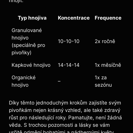
hnojit:
Typ hnojiva
Koncentrace
Frequence
Granulované‍
hnojivo
10-10-10
2x ročně
(speciálně pro​
pivoňky)
Kapkové hnojivo
14-14-14
1x měsíčně
Organické
1x za⁣
–
hnojivo
sezónu
Díky těmto jednoduchým krokům ​zajistíte svým
pivoňkám nejen ‌krásný ​vzhled, ale také zdravý
růst pro následující ‌roky. Pamatujte, není žádná
věda.⁣ S trochou pozornosti a ‌lásky se ​vám
určitě odmění bohatými ⁤a ⁤nádhernými květy,