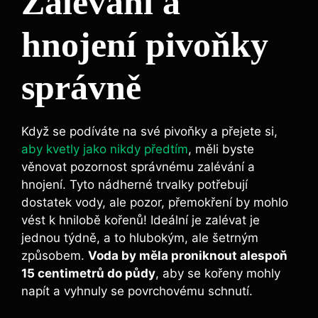
Zalévání a
hnojení pivoňky
‌správně
Když​ se podíváte na své pivoňky a přejete si,‌
aby kvetly jako nikdy předtím
, ⁢měli byste
věnovat pozornost‌ správnému zalévání ​a
‌hnojení. Tyto nádherné trvalky potřebují
dostatek vody, ale ‍pozor, přemokření by mohlo
vést k hnilobě kořenů! Ideální je zalévat je
jednou týdně, a to ⁣hlubokým, ale šetrným
způsobem.‌
Voda by měla proniknout alespoň⁢
15 centimetrů do půdy
, aby se kořeny mohly
napít⁢ a⁣ vyhnuly ​se povrchovému schnutí.