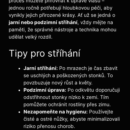
proces můžete přirovnat k úpravě ⁣vlasů –
jednou ročně potřebují hloubkovou​ péči, aby
vynikly jejich ⁤přirozené krásy. ​Ať už se jedná o
jarní nebo podzimní stříhání
, vždy mějte​ na
‌paměti, že správné nástroje⁤ a technika mohou
udělat velký rozdíl.
Tipy pro‍ stříhání
Jarní stříhání:
Po mrazech je čas zbavit
se uschlých a poškozených stonků. To
povzbuzuje ‌nový⁣ růst a květy.
Podzimní úprava:
Po odkvětu doporučuji
odstřihnout stonky nízko k ‍zemi. Tím
pomůžete ochránit rostliny přes‍ zimu.
Nezapomeňte na hygienu:
Používejte
čisté a ostré nůžky, abyste minimalizovali
⁣riziko přenosu chorob.