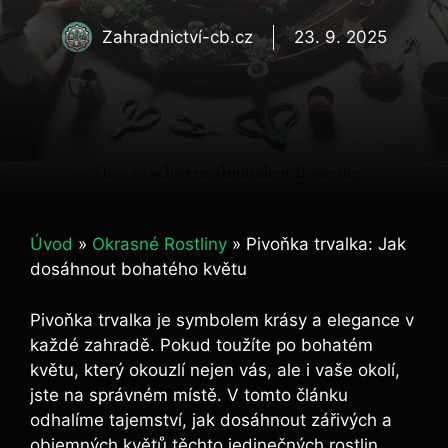
Zahradnictví-cb.cz
23. 9. 2025
Úvod
»
Okrasné Rostliny
»
Pivoňka trvalka: Jak
dosáhnout bohatého květu
Pivoňka trvalka je symbolem krásy a elegance v
každé zahradě.⁤ Pokud ​toužíte po bohatém
květu, který okouzlí‍ nejen vás, ale i vaše okolí,
jste na správném místě. V tomto článku
odhalíme tajemství, jak dosáhnout ‌zářivých a
objemných květů těchto jedinečných rostlin.