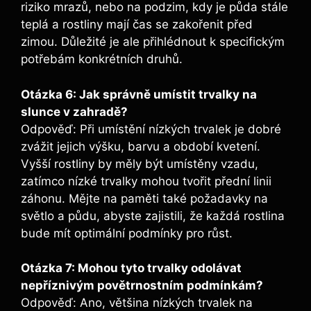
riziko mrazů, nebo na podzim, kdy je půda stále
teplá a rostliny mají čas se zakořenit před
zimou. Důležité je ale přihlédnout k specifickým
potřebám konkrétních druhů.
Otázka 6: Jak správně umístit trvalky na
slunce v zahradě?
Odpověď: Při umístění nízkých trvalek je dobré
zvážit jejich výšku, barvu a období kvetení.
Vyšší rostliny by měly být umístěny vzadu,
zatímco nízké trvalky mohou tvořit přední linii
záhonu. Mějte na paměti také požadavky na
světlo a půdu, abyste zajistili, že každá rostlina
bude mít optimální podmínky pro růst.
Otázka 7: Mohou tyto trvalky odolávat
nepříznivým povětrnostním podmínkám?
Odpověď: Ano, většina nízkých trvalek na