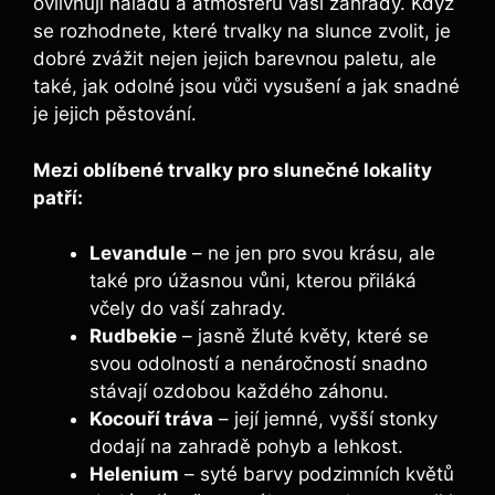
ovlivňují náladu a atmosféru vaší zahrady. Když
se rozhodnete, které trvalky na slunce zvolit, je
dobré zvážit nejen jejich barevnou paletu, ale
také, jak odolné jsou vůči vysušení a jak snadné
je jejich pěstování.
Mezi oblíbené trvalky pro slunečné lokality
patří:
Levandule
– ne jen pro svou krásu, ale
také pro úžasnou vůni, kterou přiláká
včely do vaší zahrady.
Rudbekie
– jasně žluté květy, které se
svou odolností a nenáročností snadno
stávají ozdobou každého záhonu.
Kocouří tráva
– její jemné, vyšší stonky
dodají na zahradě pohyb a lehkost.
Helenium
– syté barvy podzimních květů