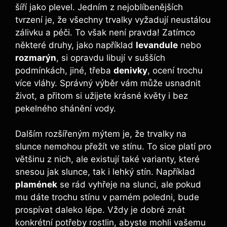
šíří jako plevel. Jedním z nejoblíbenějších
tvrzení je, že všechny trvalky vyžadují neustálou
zálivku a péči. To však není pravda! Zatímco
některé druhy, jako například
levandule
nebo
rozmarýn
, si opravdu libují v sušších
podmínkách, jiné, třeba
denivky
, ocení trochu
více vláhy. Správný výběr vám může usnadnit
život, a přitom si užijete krásné květy i bez
pekelného shánění vody.
Dalším rozšířeným mýtem je, že trvalky na
slunce nemohou přežít ve stínu. To sice platí pro
většinu z nich, ale existují také varianty, které
snesou jak slunce, tak i lehký stín. Například
plamének
se rád vyhřeje na slunci, ale pokud
mu dáte trochu stínu v parném poledni, bude
prospívat daleko lépe. Vždy je dobré znát
konkrétní potřeby rostlin, abyste mohli vašemu