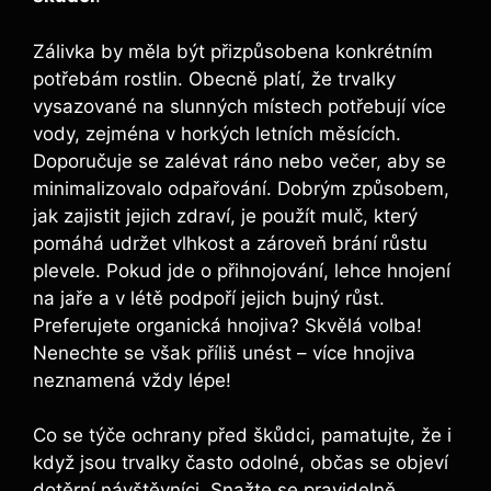
Zálivka by měla být přizpůsobena konkrétním
potřebám rostlin. Obecně platí, že trvalky
vysazované na slunných místech potřebují více
vody, zejména v horkých letních měsících.
Doporučuje se zalévat ráno nebo večer, aby se
minimalizovalo odpařování. Dobrým způsobem,
jak zajistit jejich zdraví, je použít mulč, který
pomáhá udržet vlhkost a zároveň brání růstu
plevele. Pokud jde o přihnojování, lehce hnojení
na jaře a v létě podpoří jejich bujný růst.
Preferujete organická hnojiva? Skvělá volba!
Nenechte se však příliš unést – více hnojiva
neznamená vždy lépe!
Co se týče ochrany před škůdci, pamatujte, že i
když jsou trvalky často odolné, občas se objeví
dotěrní návštěvníci. Snažte se pravidelně