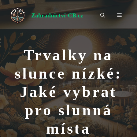
Přeskočit
na
Zahradnictví-CB.cz
Menu
obsah
Trvalky na
slunce nízké:
Jaké vybrat
pro slunná
místa