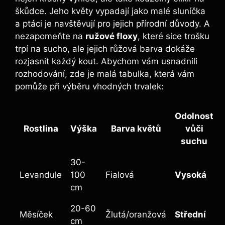
škůdce. Jeho květy vypadají jako malé sluníčka
a ptáci je navštěvují pro jejich přírodní důvody. A
nezapomeňte na
ružové floxy
, které sice trošku
trpí na sucho, ale jejich růžová barva dokáže
rozjasnit každý kout. Abychom vám usnadnili
rozhodování, zde je malá tabulka, která vám
pomůže při výběru vhodných trvalek:
Odolnost
Rostlina
Výška
Barva květů
vůči
suchu
30-
Levandule
100
Fialová
Vysoká
cm
20-60
Měsíček
Žlutá/oranžová
Střední
cm