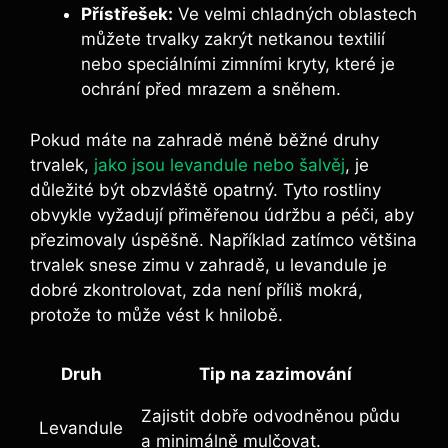
Přístřešek:
Ve velmi chladných oblastech
můžete trvalky zakrýt netkanou textilií
nebo speciálními zimními kryty, které je
ochrání před mrazem a sněhem.
Pokud máte na zahradě méně běžné druhy
trvalek,
jako jsou levandule nebo šalvěj
, je
důležité být obzvláště opatrný. Tyto rostliny
obvykle vyžadují přiměřenou údržbu a péči, aby
přezimovaly úspěšně. Například zatímco většina
trvalek snese zimu v zahradě, u levandule je
dobré zkontrolovat, zda není příliš mokrá,
protože to může vést k hnilobě.
Druh
Tip na zazimování
Zajistit dobře odvodněnou půdu
Levandule
a minimálně mulčovat.