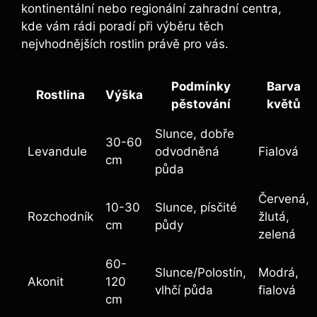
kontinentální nebo regionální zahradní centra,
kde vám rádi poradí při výběru těch
nejvhodnějších rostlin právě pro vás.
Podmínky
Barva
Rostlina
Výška
pěstování
květů
Slunce, dobře
30-60
Levandule
odvodněná
Fialová
cm
půda
Červená,
10-30
Slunce, písčité
Rozchodník
žlutá,
cm
půdy
zelená
60-
Slunce/Polostín,
Modrá,
Akonit
120
vlhčí půda
fialová
cm