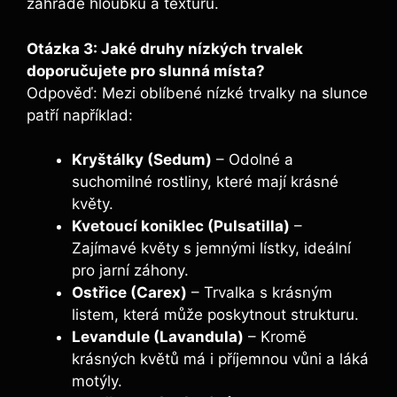
zahradě hloubku a texturu.
Otázka 3: Jaké druhy nízkých trvalek
doporučujete pro slunná místa?
Odpověď: Mezi oblíbené nízké trvalky na slunce
patří například:
Kryštálky (Sedum)
– Odolné a
suchomilné rostliny, které mají krásné
květy.
Kvetoucí koniklec (Pulsatilla)
–
Zajímavé květy s jemnými lístky, ideální
pro jarní záhony.
Ostřice (Carex)
– Trvalka s krásným
listem, která může poskytnout strukturu.
Levandule (Lavandula)
– Kromě
krásných květů má i příjemnou vůni a láká
motýly.