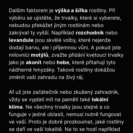
Dalším faktorem je
výška a šířka
rostliny. Při
výběru se ujistěte, že trvalky, které si vyberete,
nebudou překážet jiným rostlinám nebo
zakrývat ty vyšší. Například
rozchodník
nebo
levandule
jsou skvělé volby, které nejenže
dodají barvu, ale i příjemnou vůni. A pokud jste
milovníci
motýlů
, zvažte přidání kvetoucí trvalky
jako je
akonit
nebo
hebe
, které přitahují tyto
nádherné hmyzáky. Takové rostliny dokážou
změnit vaši zahradu na živý ráj.
Ať už jste začátečník nebo zkušený zahradník,
vždy se vyplatí mít na paměti také
lokální
klima
. Ne všechny trvalky jsou stejné a co
funguje v jedné oblasti, nemusí nutně fungovat
ve vaší. Proto je dobré prozkoumat, jaké rostliny
se daří ve vaší lokalitě. Na to se hodí například