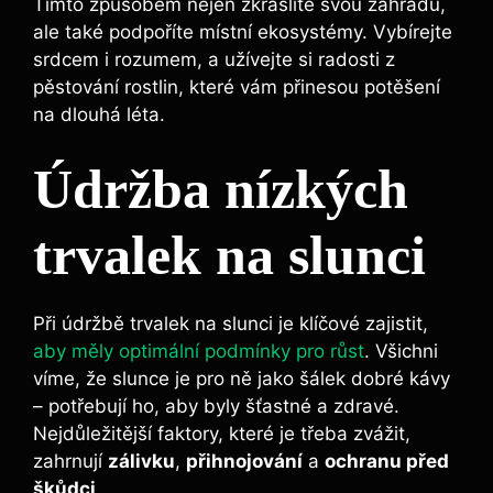
Tímto způsobem nejen zkrášlíte svou zahradu,
ale také podpoříte místní ekosystémy. Vybírejte
srdcem i rozumem, a užívejte si radosti z
pěstování rostlin, které vám přinesou potěšení
na dlouhá léta.
Údržba nízkých
trvalek na slunci
Při údržbě trvalek na slunci je klíčové zajistit,
aby měly optimální podmínky pro růst
. Všichni
víme, že slunce je pro ně jako šálek dobré kávy
– potřebují ho, aby byly šťastné a zdravé.
Nejdůležitější faktory, které je třeba zvážit,
zahrnují
zálivku
,
přihnojování
a
ochranu před
škůdci
.