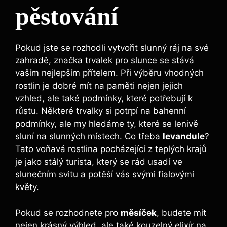
pěstování
Pokud jste se rozhodli vytvořit slunný ráj na své
zahradě, značka trvalek pro slunce se stává
vaším nejlepším přítelem. Při výběru vhodných
rostlin je dobré mít na paměti nejen jejich
vzhled, ale také podmínky, které potřebují k
růstu. Některé trvalky si potrpí na bahenní
podmínky, ale my hledáme ty, které se lenivě
sluní na slunných místech. Co třeba
levandule
?
Tato voňavá rostlina pocházející z teplých krajů
je jako stálý turista, který se rád usadí ve
slunečním svitu a potěší vás svými fialovými
květy.
Pokud se rozhodnete pro
měsíček
, budete mít
nejen krásný výhled, ale také kouzelný elixír na