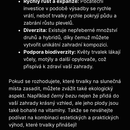
Rychlý růst a expanze:
Počáteční
investice v podobě výsadby se rychle
vrátí, neboť trvalky rychle pokryjí půdu a
zabrání růstu plevelů.
Diverzita:
Existuje nepřeberné množství
druhů a hybridů, díky čemuž můžete
vytvořit unikátní zahradní kompozici.
Podpora biodiverzity:
Květy trvalek lákají
včely, motýly a další opylovače, což
přispívá k zdraví vaší zahrady.
Pokud se rozhodujete, které trvalky na slunečná
místa zasadit, můžete zvážit také ekologický
aspekt. Například
černý bezu
nejen že přidá do
vaší zahrady krásný vzhled, ale jeho plody jsou
také bohaté na vitamíny. Takže se neváhejte
podívat na kombinaci estetických a praktických
výhod, které trvalky přinášejí!