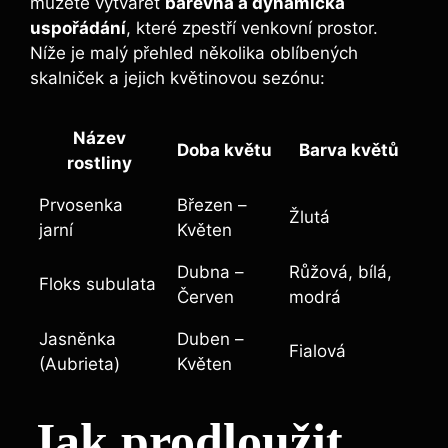
můžete vytvářet
barevná a dynamická
uspořádání
, které zpestří venkovní prostor.
Níže je malý přehled několika oblíbených
skalniček a jejich květinovou sezónu:
Název
Doba květu
Barva květů
rostliny
Prvosenka
Březen –
Žlutá
jarní
Květen
Dubna –
Růžová, bílá,
Floks subulata
Červen
modrá
Jasněnka
Duben –
Fialová
(Aubrieta)
Květen
Jak prodloužit