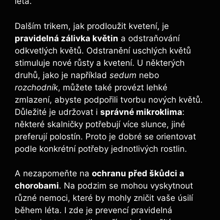
léta.
Dalším trikem, jak prodloužit kvetení, je
pravidelná zálivka květin
a odstraňování
odkvetlých květů. Odstranění uschlých květů
stimuluje nové růsty a kvetení. U některých
druhů, jako je například
sedum
nebo
rozchodník
, můžete také provézt lehké
zmlazení, abyste podpořili tvorbu nových květů.
Důležité je udržovat i
správné mikroklima
:
některé skalničky potřebují více slunce, jiné
preferují polostín. Proto je dobré se orientovat
podle konkrétní potřeby jednotlivých rostlin.
A nezapomeňte na
ochranu před škůdci a
chorobami
. Na podzim se mohou vyskytnout
různé nemoci, které by mohly zničit vaše úsilí
během léta. I zde je prevencí pravidelná