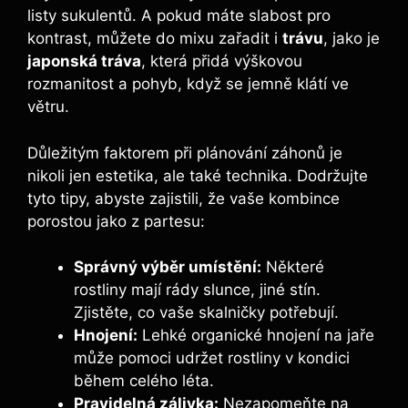
listy sukulentů. A pokud máte slabost pro
kontrast, můžete do mixu zařadit i
trávu
, jako je
japonská tráva
, která přidá výškovou
rozmanitost a pohyb, když se jemně klátí ve
větru.
Důležitým faktorem při plánování záhonů je
nikoli jen estetika, ale také technika. Dodržujte
tyto tipy, abyste zajistili, že vaše kombince
porostou jako z partesu:
Správný výběr umístění:
Některé
rostliny mají rády slunce, jiné stín.
Zjistěte, co vaše skalničky potřebují.
Hnojení:
Lehké organické hnojení na jaře
může pomoci udržet rostliny v kondici
během celého léta.
Pravidelná zálivka:
Nezapomeňte na