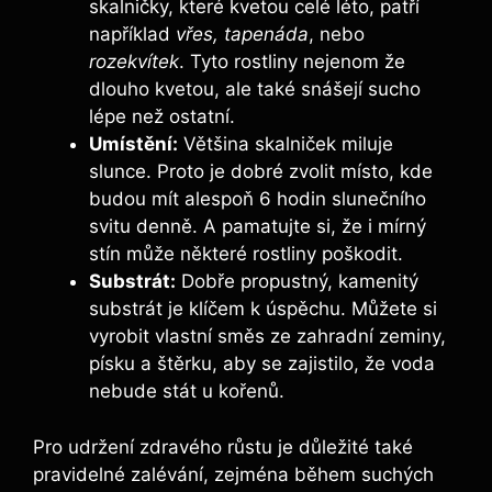
skalničky, které kvetou celé léto, patří
například
vřes, tapenáda
, nebo
rozekvítek
. Tyto rostliny nejenom že
dlouho kvetou, ale také snášejí sucho
lépe než ostatní.
Umístění:
Většina skalniček miluje
slunce. Proto je dobré zvolit místo, kde
budou mít alespoň 6 hodin slunečního
svitu denně. A pamatujte si, že i mírný
stín může některé rostliny poškodit.
Substrát:
Dobře propustný, kamenitý
substrát je klíčem k úspěchu. Můžete si
vyrobit vlastní směs ze zahradní zeminy,
písku a štěrku, aby se zajistilo, že voda
nebude stát u kořenů.
Pro udržení zdravého růstu je důležité také
pravidelné zalévání, zejména během suchých