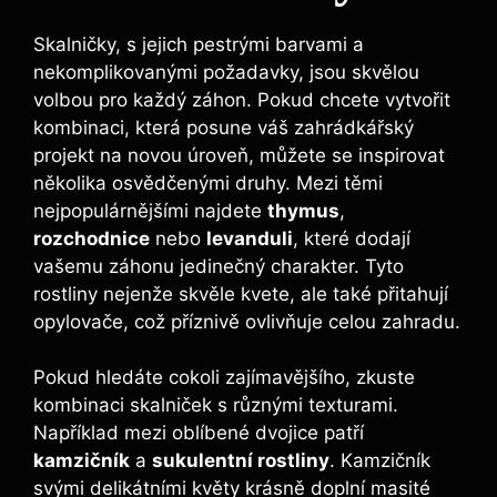
Skalničky, s jejich pestrými barvami a
nekomplikovanými požadavky, jsou skvělou
volbou pro každý záhon. Pokud chcete vytvořit
kombinaci, která posune váš zahrádkářský
projekt na novou úroveň, můžete se inspirovat
několika osvědčenými druhy. Mezi těmi
nejpopulárnějšími najdete
thymus
,
rozchodnice
nebo
levanduli
, které dodají
vašemu záhonu jedinečný charakter. Tyto
rostliny nejenže skvěle kvete, ale také přitahují
opylovače, což příznivě ovlivňuje celou zahradu.
Pokud hledáte cokoli zajímavějšího, zkuste
kombinaci skalniček s různými texturami.
Například mezi oblíbené dvojice patří
kamzičník
a
sukulentní rostliny
. Kamzičník
svými delikátními květy krásně doplní masité