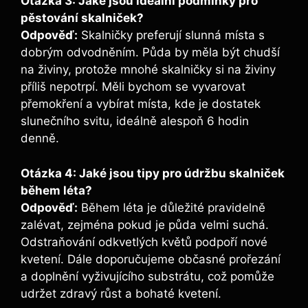
Otázka 3: Jaké jsou ideální podmínky pro
pěstování skalniček?
Odpověď:
Skalničky preferují slunná místa s
dobrým odvodněním. Půda by měla být chudší
na živiny, protože mnohé skalničky si na živiny
příliš nepotrpí. Měli bychom se vyvarovat
přemokření a vybírat místa, kde je dostatek
slunečního svitu, ideálně alespoň 6 hodin
denně.
Otázka 4: Jaké jsou tipy pro údržbu skalniček
během léta?
Odpověď:
Během léta je důležité pravidelně
zalévat, zejména pokud je půda velmi suchá.
Odstraňování odkvetlých květů podpoří nové
kvetení. Dále doporučujeme občasné prořezání
a doplnění vyživujícího substrátu, což pomůže
udržet zdravý růst a bohaté kvetení.