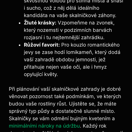
skvostnou volbou pro stinná místa a snáší
i sucho, což z něj dělá ideálního
kandidáta na vaše skalničkové záhony.
Žluté krásky:
Vzpomeňme na zvonek,
který nozemsti v podzimních barvách
rozjasní i tu nejtemnější zahrádku.
Růžoví favorit:
Pro kouzlo romantického
jevy se zase hodí lomikameň, který dodá
vaší zahradě obdobu jemnosti, jež
přitahuje nejen vaše oči, ale i hmyz
opylující květy.
Při plánování vaší skalničkové zahrady je dobré
věnovat pozornost také podmínkám, ve kterých
budou vaše rostliny růst. Ujistěte se, že máte
správný typ půdy a dostatečně slunné místo.
Skalničky se vám odmění bujným kvetením a
minimálními nároky na údržbu
. Každý rok