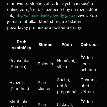
stanoviště. Mnoho zahradnických časopisů a
online zdrojů nabízí užitečné tipy na rozmístění
tak,
aby vaše skalničky kvetly jako
o život. Zde
je malá tabulka, která shrnuje základní
požadavky pro některé oblíbené druhy:
Druh
Slunce
Půda
Ochrana
skalničky
Žádná
Prvosenka
Humózní,
Polostín
spec.
(Primula)
vlhká
ochrana
Suchá,
Ochrana
Hvozdík
Plné
dobře
před
(Dianthus)
slunce
propustná
větrem
Matthiola
Žádná
Plné
Písková,