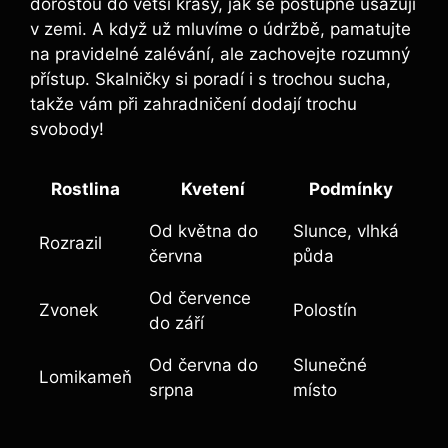
dorostou do větší krásy, jak se postupně usazují
v zemi. A když už mluvíme o údržbě, pamatujte
na pravidelné zalévání, ale zachovejte rozumný
přístup. Skalničky si poradí i s trochou sucha,
takže vám při zahradničení dodají trochu
svobody!
Rostlina
Kvetení
Podmínky
Od května do
Slunce, vlhká
Rozrazil
června
půda
Od července
Zvonek
Polostín
do září
Od června do
Slunečné
Lomikameň
srpna
místo