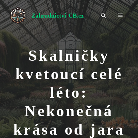
Přeskočit
na
Zahradnictví-CB.cz
Menu
obsah
Skalničky
kvetoucí celé
léto:
Nekonečná
krása od jara