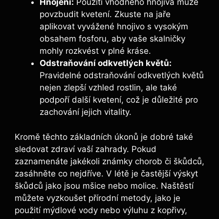
Hnojení:
Použití vhodného hnojiva může
povzbudit kvetení. Zkuste na jaře
aplikovat vyvážené hnojivo s vysokým
obsahem fosforu, aby vaše skalničky
mohly rozkvést v plné kráse.
Odstraňování odkvetlých květů:
Pravidelné odstraňování odkvetlých květů
nejen zlepší vzhled rostlin, ale také
podpoří další kvetení, což je důležité pro
zachování jejich vitality.
Kromě těchto základních úkonů je dobré také
sledovat zdraví vaší zahrady. Pokud
zaznamenáte jakékoli známky chorob či škůdců,
zasáhněte co nejdříve. V létě je častější výskyt
škůdců jako jsou mšice nebo molice. Naštěstí
můžete vyzkoušet přírodní metody, jako je
použití mýdlové vody nebo výluhu z kopřivy,