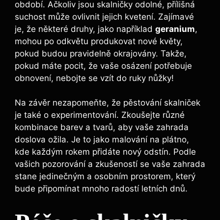
období. Ačkoliv jsou skalničky odolné, přílišná
suchost může ovlivnit jejich kvetení. Zajímavé
je, že některé druhy, jako například
geranium
,
mohou po odkvětu produkovat nové květy,
pokud budou pravidelně okrajovány. Takže,
pokud máte pocit, že vaše osázení potřebuje
obnovení, nebojte se vzít do ruky nůžky!
Na závěr nezapomeňte, že pěstování skalniček
je také o experimentování. Zkoušejte různé
kombinace barev a tvarů, aby vaše zahrada
doslova ožila. Je to jako malování na plátno,
kde každým rokem přidáte nový odstín. Podle
vašich pozorování a zkušeností se vaše zahrada
stane jedinečným a osobním prostorem, který
bude připomínat mnoho radostí letních dnů.