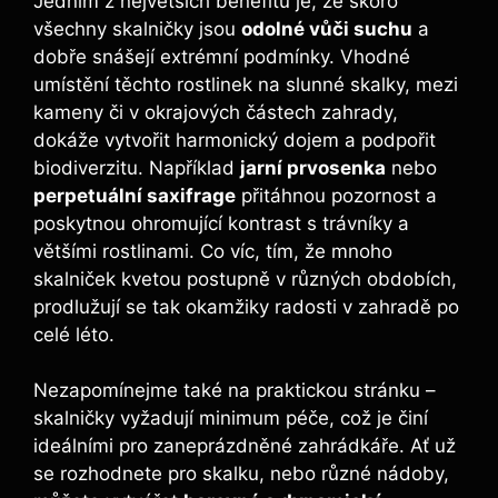
Jedním z největších benefitů je, že skoro
všechny skalničky jsou
odolné vůči suchu
a
dobře snášejí extrémní podmínky. Vhodné
umístění těchto rostlinek na slunné skalky, mezi
kameny či v okrajových částech zahrady,
dokáže vytvořit harmonický dojem a podpořit
biodiverzitu. Například
jarní prvosenka
nebo
perpetuální saxifrage
přitáhnou pozornost a
poskytnou ohromující kontrast s trávníky a
většími rostlinami. Co víc, tím, že mnoho
skalniček kvetou postupně v různých obdobích,
prodlužují se tak okamžiky radosti v zahradě po
celé léto.
Nezapomínejme také na praktickou stránku –
skalničky vyžadují minimum péče, což je činí
ideálními pro zaneprázdněné zahrádkáře. Ať už
se rozhodnete pro skalku, nebo různé nádoby,