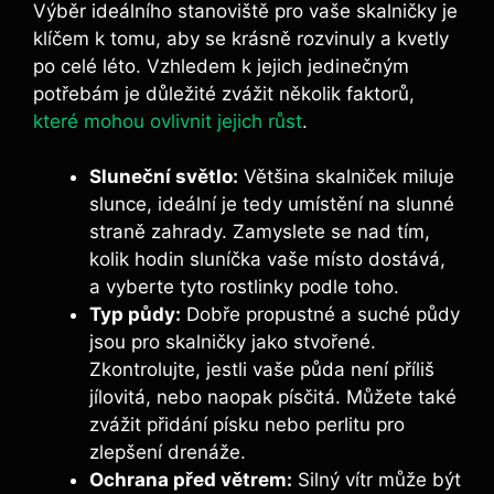
Výběr ideálního stanoviště pro vaše skalničky je
klíčem k tomu, aby se krásně rozvinuly a kvetly
po celé léto. Vzhledem k jejich jedinečným
potřebám je důležité zvážit několik faktorů,
které mohou ovlivnit jejich růst
.
Sluneční světlo:
Většina skalniček miluje
slunce, ideální je tedy umístění na slunné
straně zahrady. Zamyslete se nad tím,
kolik hodin sluníčka vaše místo dostává,
a vyberte tyto rostlinky podle toho.
Typ půdy:
Dobře propustné a suché půdy
jsou pro skalničky jako stvořené.
Zkontrolujte, jestli vaše půda není příliš
jílovitá, nebo naopak písčitá. Můžete také
zvážit přidání písku nebo perlitu pro
zlepšení drenáže.
Ochrana před větrem:
Silný vítr může být