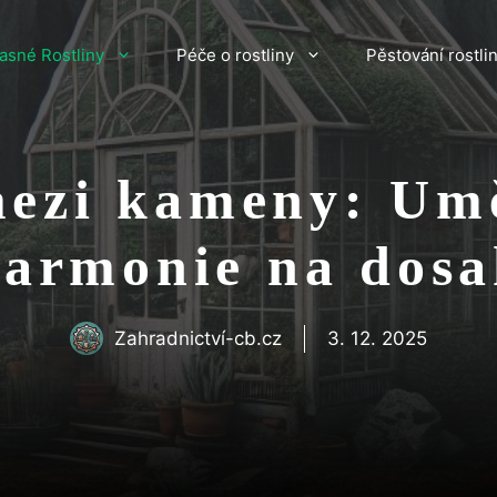
asné Rostliny
Péče o rostliny
Pěstování rostli
mezi kameny: Umě
armonie na dos
Zahradnictví-cb.cz
3. 12. 2025