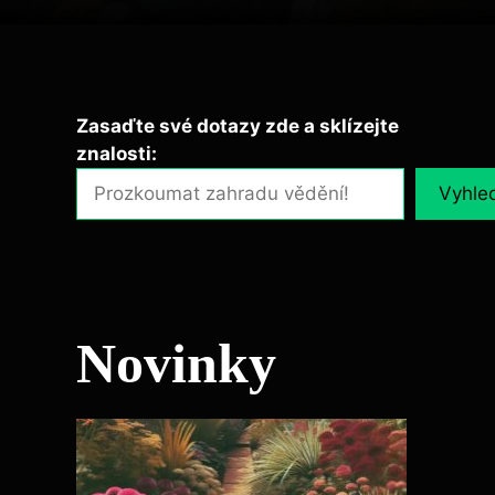
Zasaďte své dotazy zde a sklízejte
znalosti:
Vyhle
Novinky