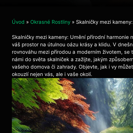
Úvod
»
Okrasné Rostliny
»
Skalničky mezi kameny:
Skalničky mezi kameny: Umění přírodní harmonie na
váš prostor na útulnou oázu krásy a klidu. V dneš
rovnováhu mezi přírodou a moderním životem, se te
námi do světa skalniček a zažijte, jakým způsobe
vašeho domova či zahrady. Objevte, jak i vy můžet
okouzlí nejen vás, ale i vaše okolí.