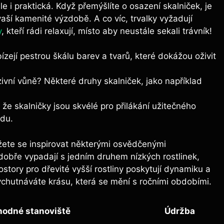
ale i praktická. Když přemýšlíte o osazení skalniček, je
 vaší kamenité výzdobě. A co víc, trvalky vyžadují
y
, kteří rádi relaxují, místo aby neustále sekali trávník!
zejí pestrou škálu barev a tvarů, které dokážou oživit
zivní vůně? Některé druhy skalniček, jako například
e skalničky jsou skvélé pro přilákání užitečného
du.
žete se inspirovat některými osvědčenými
obře vypadají s jedním druhem nízkých rostlinek,
story pro dřevité vyšší rostliny poskytují dynamiku a
ychutnáváte krásu, která se mění s ročními obdobími.
odné stanoviště
Údržba