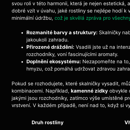
svou roli v této harmonii, která je nejen estetická, 
dobré vzít v úvahu, jaké rostliny se nejlépe hodí k
minimální údržbu,
což je skvělá zpráva pro všechn
Rozmanité barvy a struktury:
Skalničky nabí
jakoukoli zahradu.
Přirozené dráždění:
Vsadili jste už na inten
rozchodníky, voní fascinujícími aromaty.
Doplnění ekosystému:
Nezapomeňte na to, ž
hmyzu, což pomáhá udržovat zdravou zahra
Pokud se rozhodujete, které skalničky vysadit, mů
kombinacemi. Například,
kamenné zídky
obvykle d
jakými jsou rozchodníky, zatímco výše umístěné pro
vrstvení. V každém případě, není nad to, když si v
Druh rostliny
Vh