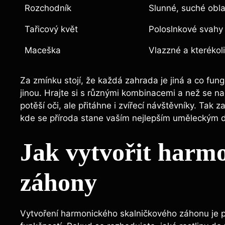
Rozchodník
Slunné, suché obla
Tařicový květ
Poloslnkové svahy
Maceška
Vlazzné a kterékol
Za zmínku stojí, že každá zahrada je jiná a co fung
jinou. Hrajte si s různými kombinacemi a než se na
potěší oči, ale přitáhne i zvířecí návštěvníky. Tak 
kde se příroda stane vaším nejlepším uměleckým d
Jak vytvořit harmo
záhony
Vytvoření harmonického skalničkového záhonu je př