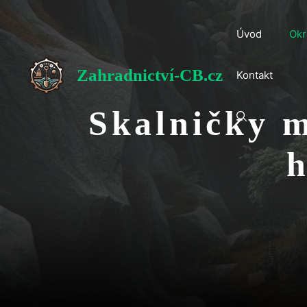
Přeskočit
na
Úvod
Okr
obsah
Zahradnictví-CB.cz
Kontakt
Skalničky 
h