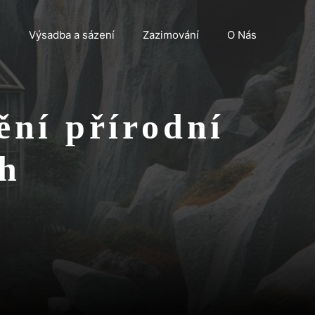
n
Výsadba a sázení
Zazimování
O Nás
ní přírodní
ah