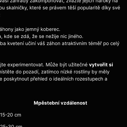
 vaší zahrady zakomponovat, zvažte jejich nároky na
ou skalničky, které se právem těší popularitě díky své
:
záhony jako jemný koberec.
, kde se zdá, že se nežije nic jiného.
ba kvetení učiní váš záhon atraktivním téměř po celý
bojte experimentovat. Může být užitečné
vytvořit si
stěte do pozadí, zatímco nízké rostliny by měly
e poskytnout přehled o ideálních rozestupech a
Mpěstební vzdálenost
15-20 cm
25-30 cm