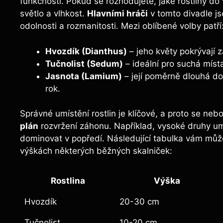
funkčností. Pokud se rozhodujete, jaké rostliny do
světlo a vlhkost.
Hlavními hráči
v tomto divadle js
odolnosti a rozmanitosti. Mezi oblíbené volby patří
Hvozdík (Dianthus)
– jeho květy pokrývají 
Tučnolist (Sedum)
– ideální pro suchá místa
Jasnota (Lamium)
– její poměrně dlouhá do
rok.
Správné umístění rostlin je klíčové, a proto se ne
plán
rozvržení záhonu. Například, vysoké druhy umí
dominovat v popředí. Následující tabulka vám můž
výškách některých běžných skalniček:
Rostlina
Výška
Hvozdík
20-30 cm
Tučnolist
10-20 cm