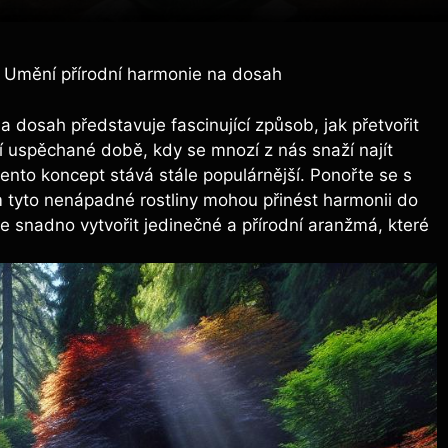
 Umění přírodní harmonie na dosah
 dosah představuje fascinující způsob, jak přetvořit
ní uspěchané době, kdy se mnozí z nás snaží najít
nto koncept stává stále populárnější. Ponořte se s
m tyto nenápadné rostliny mohou přinést harmonii do
e snadno vytvořit jedinečné a přírodní aranžmá, které