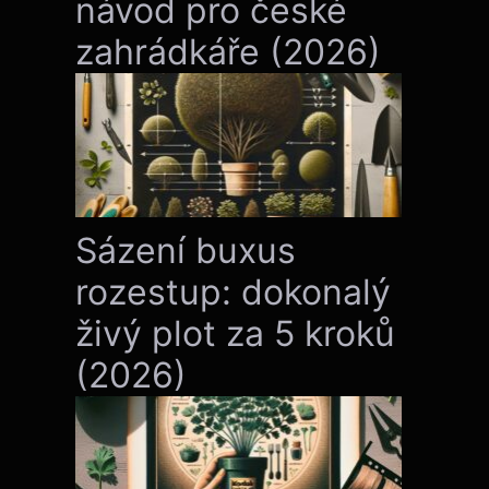
návod pro české
zahrádkáře (2026)
Sázení buxus
rozestup: dokonalý
živý plot za 5 kroků
(2026)