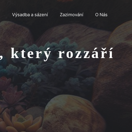
n
Výsadba a sázení
Zazimování
O Nás
 který rozzáří