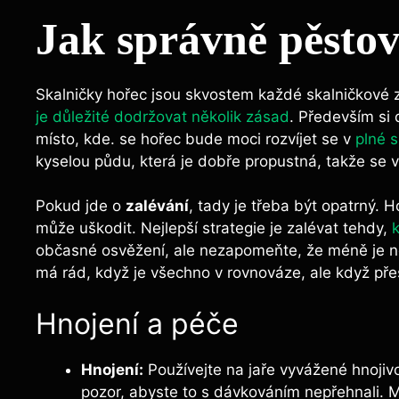
Jak správně pěstov
Skalničky hořec jsou skvostem každé skalničkové z
je důležité dodržovat několik zásad
. Především si
místo, kde. se hořec bude moci rozvíjet se v
plné s
kyselou půdu, která je dobře propustná, takže se 
Pokud jde o
zalévání
, tady je třeba být opatrný. 
může uškodit. Nejlepší strategie je zalévat tehdy,
občasné osvěžení, ale nezapomeňte, že méně je ně
má rád, když je všechno v rovnováze, ale když přes
Hnojení a péče
Hnojení:
Používejte na jaře vyvážené hnojivo
pozor, abyste to s dávkováním nepřehnali.