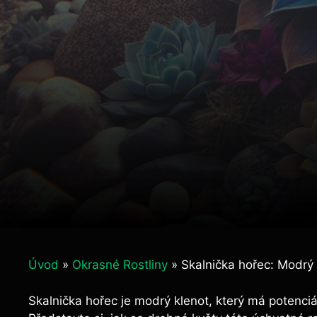
Úvod
»
Okrasné Rostliny
»
Skalnička hořec: Modrý k
Skalnička hořec je modrý klenot, který má potenciá