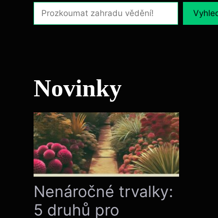
Vyhle
Novinky
Nenáročné trvalky:
5 druhů pro