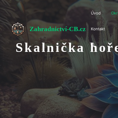
Přeskočit
na
Úvod
Okr
obsah
Zahradnictví-CB.cz
Kontakt
Skalnička hoř