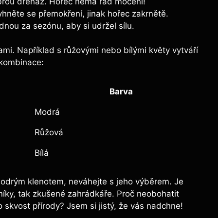
brou drenáž. Hořec nemá rád močení!
yhněte se přemokření, jinak hořec zakrnětě.
ednou za sezónu, aby si udržel sílu.
mi. Například s růžovými nebo bílými květy vytváří
 kombinace:
Barva
Modrá
Růžová
Bílá
modrým klenotem, neváhejte s jeho výběrem. Je
níky, tak zkušené zahrádkáře. Proč neobohatit
o skvost přírody? Jsem si jistý, že vás nadchne!