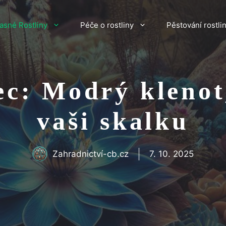
asné Rostliny
Péče o rostliny
Pěstování rostli
ec: Modrý klenot,
vaši skalku
Zahradnictví-cb.cz
7. 10. 2025