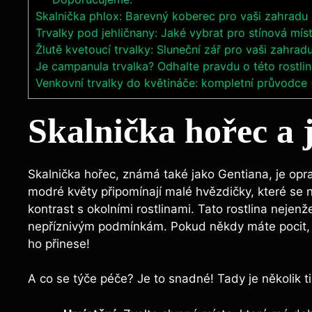
Skalnička phlox: Barevný koberec pro vaši zahradu
Trvalky pod jehličnany: Jaké vybrat pro stínová mís
Žlutě kvetoucí trvalky: Sluneční zář pro vaši zahrad
Je campanula trvalka? Odhalte pravdu o této rostli
Venkovní trvalky do květináče: kompletní průvodce
Skalnička hořec a 
Skalnička hořec, známá také jako Gentiana, je op
modré květy připomínají malé hvězdičky, které se n
kontrast s okolními rostlinami. Tato rostlina nejen
nepříznivým podmínkám. Pokud někdy máte pocit,
ho přinese!
A co se týče péče? Je to snadné! Tady je několik ti