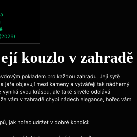
ta
u
ně
 (2026)
její kouzlo v zahradě
ravdovým pokladem pro každou zahradu. Její sytě
a jaře objevují mezi kameny a vytvářejí tak nádherný
že vyniká svou krásou, ale také skvěle odolává
 že vám v zahradě chybí nádech elegance, hořec vám
pů, jak hořec udržet v dobré kondici: