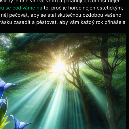
stliny jemně vlní ve větru a přitahují pozornost nejen
ku se podíváme na
to, proč je hořec nejen estetickým,
 o něj pečovat, aby se stal skutečnou ozdobou vašeho
krásku zasadit a pěstovat, aby vám každý rok přinášela