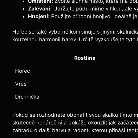
Umístění:
Zvolte slunné místo, které má do
Zalévání:
Udržujte půdu mírně vlhkou, ale v
Hnojení:
Použijte přírodní hnojivo, ideálně j
Hořec se také výborně kombinuje s jinými skalnička
kouzelnou harmonii barev. Určitě vyzkoušejte tyto
Rostlina
Hořec
Vřes
Drchnička
Pokud se rozhodnete obohatit svou skalku tímto 
skutečně nenáročný a dokáže okouzlit jak začáteč
zahradu o další barvu a radost, kterou přináší tent