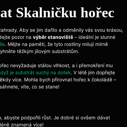
at Skalničku hořec
ahrady. Aby se jim dařilo a odměnily vás svou krásou,
 dejte pozor na
výběr stanoviště
– ideální je slunné
íle
. Mějte na paměti, že tyto rostliny milují mírně
vyhněte těžkým jílovým substrátům.
Hořec nevyžaduje stálou vlhkost, a i přemokření mu
když je substrát suchý na dotek
. V létě jim dopřejte
kdy více. Mohla bych přirovnat hořec k čokoládě –
áhnete, víte, co se stane!
, abyste podpořili růst. Je dobré si ovšem dávat
 Méně znamená více!