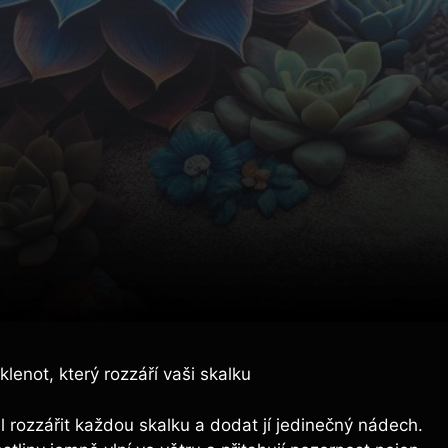
lenot, který rozzáří vaši skalku
l rozzářit každou skalku a dodat jí jedinečný nádech.