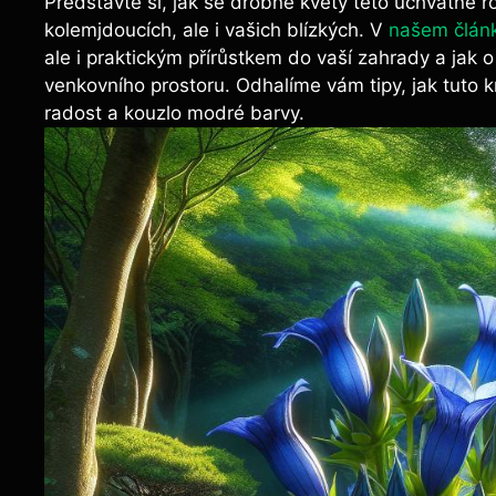
Představte si, jak se drobné květy této úchvatné ro
kolemjdoucích, ale i vašich blízkých. V
našem člán
ale i praktickým přírůstkem do vaší zahrady a jak
venkovního prostoru. Odhalíme vám tipy, jak tuto 
radost a kouzlo modré barvy.