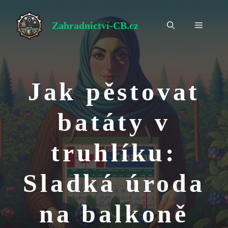
Přeskočit
na
Zahradnictví-CB.cz
Menu
obsah
Jak pěstovat
batáty v
truhlíku:
Sladká úroda
na balkoně