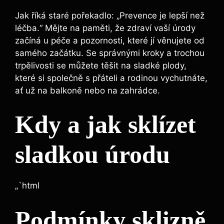
Jak říká staré pořekadlo: „Prevence je lepší než
léčba.“ Mějte na paměti, že zdraví vaší úrody
začíná u péče a pozornosti, které jí věnujete od
samého začátku. Se‌ správnými kroky⁢ a trochou
trpělivosti se můžete těšit‍ na sladké plody,
které ⁢si společně s přáteli a rodinou vychutnáte,
‍ať ⁢už na balkoně nebo na zahrádce.
Kdy⁢ a jak sklízet
⁣sladkou úrodu
„`html
Podmínky sklizně