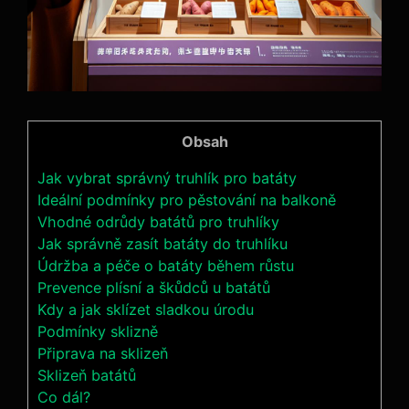
Obsah
Jak vybrat správný truhlík pro batáty
Ideální podmínky ‌pro pěstování ‌na balkoně
Vhodné odrůdy batátů pro truhlíky
Jak ⁤správně zasít batáty do⁤ truhlíku
Údržba a péče ⁢o batáty během růstu
Prevence plísní a škůdců​ u batátů
Kdy⁢ a jak sklízet ⁣sladkou úrodu
Podmínky sklizně
Připrava na sklizeň
Sklizeň batátů
Co dál?