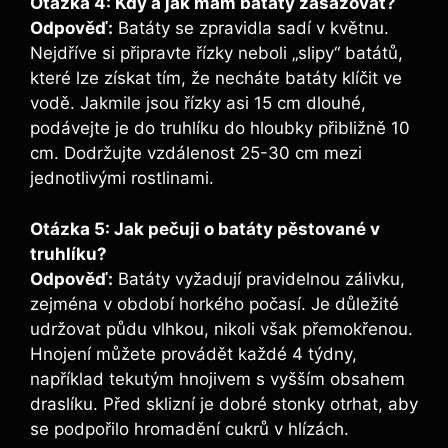
Otázka 4: Kdy a ‍jak mám batáty zasazovat?
Odpověď:
Batáty se​ zpravidla sadí v ‌květnu.
Nejdříve​ si ⁢připravte řízky neboli „slipy“ batátů,
které lze ‍získat tím, že necháte⁢ batáty klíčit ve
vodě. Jakmile jsou ​řízky asi 15‌ cm dlouhé,
⁣podávejte je do truhlíku do ⁢hloubky přibližně⁣ 10
cm. Dodržujte vzdálenost 25-30 cm mezi⁤
jednotlivými rostlinami.
Otázka 5: Jak pečuji o batáty pěstované ​v
truhlíku?
Odpověď:
Batáty vyžadují‌ pravidelnou zálivku,
zejména v‍ období horkého ⁤počasí. Je důležité
udržovat půdu vlhkou, nikoli však přemokřenou.​
Hnojení ⁣můžete provádět každé 4 týdny,
⁢například tekutým ‌hnojivem s vyšším⁤ obsahem
draslíku. Před sklizní je dobré stonky otrhat, aby
se podpořilo hromadění cukrů v hlízách.