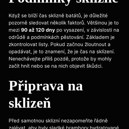
Když se⁣ blíží čas sklizně batátů, je důležité
‍pozorně sledovat několik faktorů. Většinou je to
mezi
90 až 120 dny
po vysazení,​ v závislosti na
‌odrůdě a podmínkách pěstování. Základem je
zkontrolovat⁢ listy. ​Pokud začnou žloutnout a
opadávat, je to ⁣znamení, že‍ je čas ‍na sklízení.
Nenechávejte příliš ​pozdě,‍ protože by mohly
začít ​hnít nebo se⁣ na nich objevit škůdci.
Připrava na
sklizeň
Před samotnou sklizní nezapomeňte řádně
zalévat, aby byly sladké brambory hydratované.