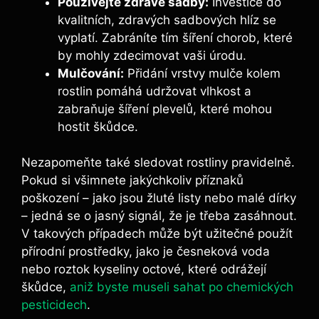
Používejte ⁢zdravé sadby:
⁢Investice do
kvalitních, zdravých sadbových ⁤hlíz se
vyplatí. Zabráníte tím šíření ​chorob, které
by mohly zdecimovat vaši úrodu.
Mulčování:
Přidání vrstvy mulče​ kolem
rostlin pomáhá udržovat ‍vlhkost a
zabraňuje šíření plevelů, ‍které ⁣mohou
hostit ⁢škůdce.
Nezapomeňte také sledovat rostliny pravidelně.‌
Pokud si všimnete jakýchkoliv ‍příznaků
poškození – jako​ jsou žluté listy nebo malé dírky
​– jedná se o jasný signál, že‌ je ‍třeba zasáhnout.
V takových‌ případech může být užitečné použít⁣
přírodní prostředky, jako je česneková‌ voda
nebo roztok kyseliny octové, které odrážejí
škůdce,
aniž byste museli sahat po chemických
pesticidech
.