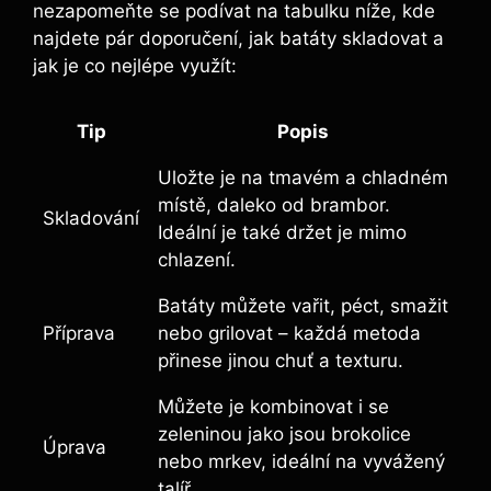
nezapomeňte se podívat na ‌tabulku níže, kde
najdete ‌pár doporučení, jak batáty skladovat a
jak​ je co nejlépe využít:
Tip
Popis
Uložte ⁣je na tmavém a chladném
místě, daleko od brambor.
Skladování
Ideální je také držet ⁢je mimo
chlazení.
Batáty můžete vařit, péct, smažit
Příprava
nebo grilovat – každá metoda
přinese jinou chuť a texturu.
Můžete je kombinovat‍ i⁣ se
zeleninou jako jsou​ brokolice
Úprava
nebo ⁢mrkev, ideální na vyvážený
talíř.