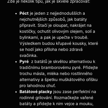
Zde je několik tipů, jak je skvěle zpracovat:
Péct
je jeden ⁤z nejjednodušších ‌a⁢
nejchutnějších způsobů, jak batáty
připravit.‍ Stačí je oloupat, nakrájet ⁤na
kostičky, ochutit olivovým olejem, ‍solí a
bylinkami, a ‌pak je upečte v ​troubě.
Výsledkem budou křupavé kousky,​ které
se hodí jako příloha nebo zdravá
‌svačinka.
Pyré
⁢ z‌ batátů je ‌skvělou alternativou k
tradičnímu bramborovému pyré. Přidejte
trochu másla, mléka ​nebo rostlinného
⁣alternativy a špetku muškátového oříšku
pro lahodnou chuť.
Batátové placky
jsou zase perfektní na
rodinné grilování. ‍Rozmačkejte vařené
⁢batáty a přidejte ​k ​nim vejce a mouku,⁢