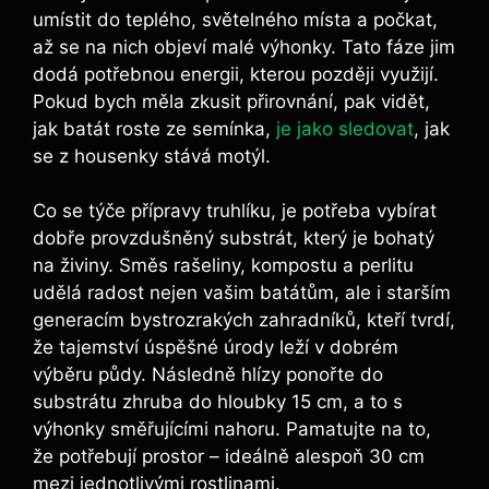
umístit do teplého,‌ světelného místa a počkat,
až⁣ se⁣ na nich objeví⁢ malé výhonky. Tato fáze jim
dodá potřebnou energii, kterou ⁣později využijí.
Pokud ⁤bych měla zkusit‌ přirovnání, pak vidět,
jak batát roste ⁢ze semínka,
je jako sledovat
,​ jak
se z housenky stává ⁢motýl.
Co se týče přípravy truhlíku, je potřeba⁤ vybírat
dobře provzdušněný substrát, který je bohatý
⁣na ‌živiny. Směs rašeliny, kompostu a perlitu
udělá radost nejen ​vašim batátům, ale i​ starším
generacím bystrozrakých zahradníků, kteří tvrdí,
že tajemství úspěšné úrody leží ⁢v dobrém
výběru‌ půdy. Následně hlízy ponořte do
substrátu​ zhruba do hloubky 15 cm, a to ​s
výhonky směřujícími‌ nahoru.⁢ Pamatujte na to,
že potřebují prostor –‍ ideálně alespoň 30 ​cm
mezi jednotlivými rostlinami.