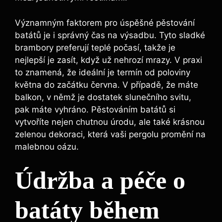
Významným faktorem‌ pro úspěšné‍ pěstování⁤
batátů je i správný čas na ‌výsadbu. Tyto ⁤sladké
brambory preferují teplé počasí, takže‍ je
nejlepší ‍je zasít, když už nehrozí mrazy. V praxi
to ‌znamená, že ideální je termín‌ od poloviny
května do⁢ začátku června. V případě, ⁤že‍ máte
⁢balkon, v němž ⁤je dostatek slunečního svitu,
pak máte vyhráno.⁤ Pěstováním batátů si
‍vytvoříte nejen chutnou úrodu, ale také krásnou‌
zelenou dekoraci, která vaši pergolu promění na​
malebnou oázu.
Údržba a péče ⁢o
batáty během