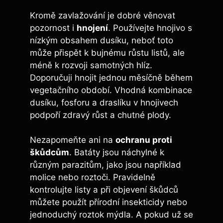
Kromě zavlažování je dobré věnovat‍
pozornost i
hnojení
. Používejte‌ hnojivo s‌
nízkým obsahem dusíku, neboť toto
může přispět k bujnému ⁣růstu listů,‍ ale
méně k rozvoji samotných hlíz.
Doporučuji hnojit⁢ jednou měsíčně během
vegetačního období. Vhodná ‌kombinace‍
dusíku, fosforu a draslíku v⁢ hnojivech
podpoří zdravý růst ⁢a chutné⁣ plody.
Nezapomeňte ani na
ochranu⁢ proti
škůdcům
. Batáty jsou náchylné k
různým parazitům, ‌jako⁤ jsou například
molice nebo⁢ roztoči. ‍Pravidelně
kontrolujte listy a ​při objevení škůdců
můžete použít ​přírodní insekticidy nebo
jednoduchý​ roztok mýdla. A pokud‍ už se