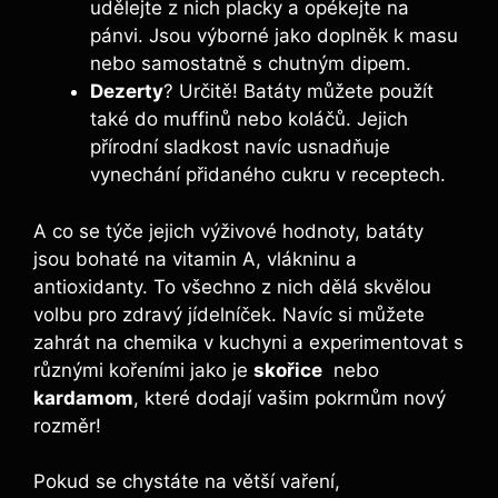
udělejte ​z ‍nich placky a‌ opékejte na
pánvi. Jsou výborné jako doplněk k‌ masu
nebo samostatně s chutným dipem.
Dezerty
? Určitě! Batáty můžete použít⁣
také do muffinů nebo koláčů. Jejich‌
přírodní sladkost⁤ navíc usnadňuje
vynechání ⁤přidaného cukru v receptech.
A co se týče jejich‍ výživové ​hodnoty, batáty
jsou bohaté na vitamin‌ A, vlákninu a
antioxidanty. To všechno z nich dělá skvělou
volbu pro ‌zdravý jídelníček. Navíc si můžete
zahrát na⁢ chemika ⁢v kuchyni a⁢ experimentovat s‍
různými kořeními jako je⁣
skořice
⁤ nebo
kardamom
, které dodají‌ vašim pokrmům nový
rozměr!
Pokud se chystáte‌ na‌ větší vaření,