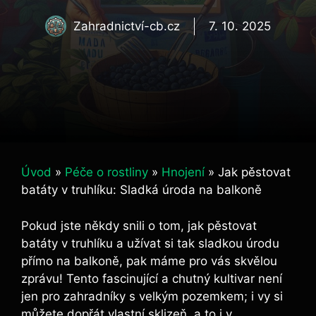
Zahradnictví-cb.cz
7. 10. 2025
Úvod
»
Péče o rostliny
»
Hnojení
»
Jak pěstovat
batáty v truhlíku: Sladká úroda na balkoně
Pokud jste někdy ⁣snili o tom, jak ​pěstovat
batáty v truhlíku a‌ užívat si tak sladkou úrodu
přímo na balkoně, pak máme pro vás skvělou
zprávu! Tento fascinující a chutný kultivar není
jen pro zahradníky s velkým pozemkem; i‍ vy si⁢
můžete dopřát vlastní sklizeň, a to i v