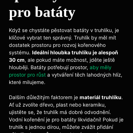
pro batáty
Když ‍se chystáte ⁢pěstovat batáty v ‍truhlíku, ‍je
⁣klíčové vybrat ten správný. Truhlík by měl mít
dostatek prostoru pro rozvoj kořenového
systému.
Ideální hloubka truhlíku​ je alespoň
30 cm
, ale pokud máte možnost, jděte ještě
hlouběji. Batáty potřebují​ prostor,
aby měly
prostor pro růst
a vytváření těch lahodných⁣ hlíz,
které milujeme.
Dalším důležitým faktorem je
materiál truhlíku
.‍
Ať ⁣už zvolíte‌ dřevo, plast nebo⁤ keramiku,
ujistěte se, že‍ truhlík ⁣má dobré odvodnění.
Vodní ‌kořenění je pro batáty⁢ likvidační! Pokud je‍
truhlík⁣ s ⁢jednou dírou, ‌můžete⁤ zvážit přidání