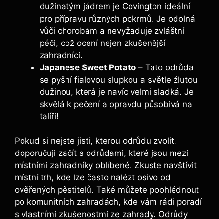
dužinatým jádrem je Covington ideální
⁣pro přípravu různých pokrmů. ​Je ⁤odolná
⁣vůči‌ chorobám a nevyžaduje zvláštní
péči,‌ což ocení‍ nejen zkušenější
zahradníci.
Japanese Sweet Potato
– Tato odrůda
se ⁣pyšní fialovou⁢ slupkou⁤ a světle žlutou
dužinou, která je navíc​ velmi sladká. Je⁣
skvělá k pečení a opravdu působivá na
talíři!
Pokud si nejste⁣ jisti, kterou odrůdu zvolit,
doporučuji začít s odrůdami, které jsou ⁤mezi
‍místními ⁢zahradníky oblíbené.⁢ Zkuste navštívit
místní⁢ trh, kde lze často nalézt osivo od
ověřených pěstitelů. ‍Také můžete poohlédnout
po komunitních zahradách, kde vám rádi poradí
s vlastními zkušenostmi ⁣ze zahrady. Odrůdy