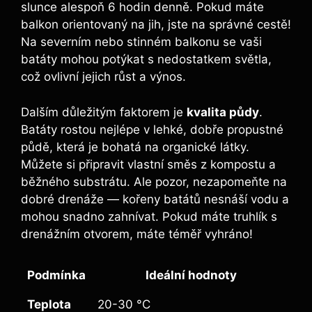
slunce ⁤alespoň 6 hodin denně. Pokud máte​
balkon orientovaný na jih, jste na správné cestě!
Na severním nebo ⁤stinném balkonu se vaši
batáty ​mohou potýkat⁤ s nedostatkem světla,
což ovlivní ‌jejich růst a výnos.
Dalším‌ důležitým faktorem je⁢
kvalita půdy
.⁣
Batáty rostou nejlépe v lehké, dobře propustné
⁤půdě, ⁢která je⁤ bohatá na organické látky.⁢
Můžete si připravit vlastní směs​ z ‍kompostu a
běžného substrátu. Ale pozor, nezapomeňte‌ na​
dobré drenáže — kořeny batátů nesnáší vodu a
mohou snadno ⁣zahnívat. Pokud máte truhlík s
drenážním otvorem, máte téměř‍ vyhráno!
Podmínka
Ideální⁣ hodnoty
Teplota
20-30 °C