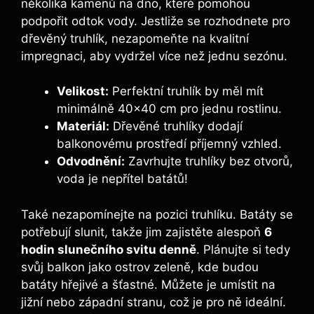
několika kamenů na dno, které pomohou
podpořit⁣ odtok vody. Jestliže se ⁤rozhodnete pro
dřevěný truhlík, ‌nezapomeňte ‌na kvalitní
impregnaci, aby vydržel více než​ jednu sezónu.
Velikost:
Perfektní truhlík by měl⁤ mít
minimálně 40×40 cm pro jednu rostlinu.
Materiál:
Dřevěné truhlíky dodají
balkonovému prostředí příjemný⁤ vzhled.
Odvodnění:
Zavrhujte ⁢truhlíky bez otvorů,
voda je nepřítel batátů!
Také nezapomínejte na pozici truhlíku. Batáty se
​potřebují‌ slunit, takže ​jim zajistěte alespoň
6
hodin slunečního ​svitu denně
. Plánujte si tedy
svůj ⁣balkon jako ostrov‌ zeleně, kde‍ budou
batáty‌ hřejivé a šťastné. ‌Můžete je umístit na
jižní nebo západní stranu,⁢ což⁤ je pro ně ideální.