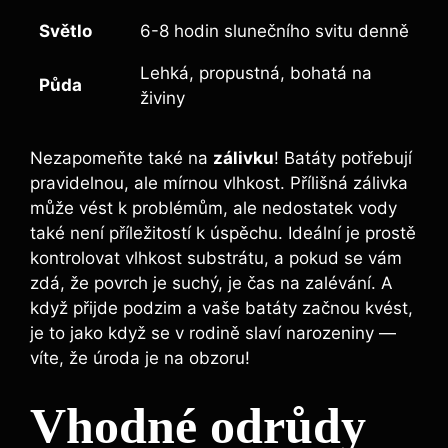
Světlo
6-8 hodin slunečního svitu denně
Lehká, propustná, bohatá ⁢na
Půda
živiny
Nezapomeňte také na
zálivku
!​ Batáty potřebují
pravidelnou, ale mírnou⁣ vlhkost.‌ Přílišná⁢ zálivka
může vést k problémům,⁤ ale nedostatek vody
také není příležitostí k úspěchu.⁢ Ideální je prostě
kontrolovat vlhkost​ substrátu, a pokud ⁤se vám
zdá, že‍ povrch ‌je ​suchý, je čas na zalévání. ‍A
když přijde podzim a vaše batáty začnou kvést,
je to jako když ‌se v⁣ rodině slaví narozeniny —
víte, ⁢že úroda je na​ obzoru!
Vhodné odrůdy