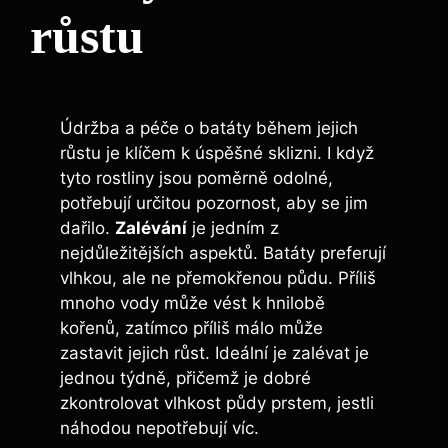
růstu
Údržba a péče o​ batáty ⁢během jejich
růstu je‌ klíčem‍ k ​úspěšné sklizni. I když
tyto rostliny jsou poměrně odolné,‌
potřebují ‌určitou pozornost, aby ‌se jim
dařilo.
Zalévání
je⁤ jedním z
nejdůležitějších ‌aspektů.⁤ Batáty preferují⁤
vlhkou, ale ne přemokřenou‍ půdu. Příliš
mnoho vody může vést ⁤k hnilobě
kořenů,⁣ zatímco příliš málo může
zastavit jejich růst.⁣ Ideální​ je‍ zalévat je⁢
jednou ⁢týdně, přičemž je dobré
zkontrolovat vlhkost půdy prstem, jestli
⁤náhodou nepotřebují‍ víc.