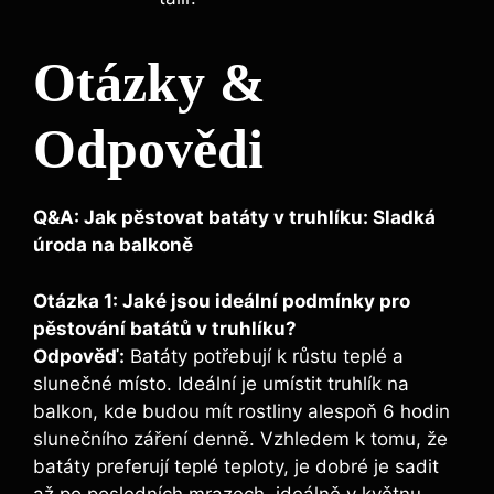
Otázky &
⁣Odpovědi
Q&A: Jak pěstovat batáty v truhlíku: Sladká⁣
úroda na balkoně
Otázka 1: Jaké⁤ jsou ideální podmínky ⁣pro
pěstování batátů v truhlíku?
Odpověď:
Batáty⁤ potřebují k ⁣růstu teplé a
slunečné ⁢místo. Ideální je umístit truhlík na
balkon, kde budou mít rostliny alespoň 6 ⁤hodin
slunečního​ záření denně. Vzhledem k tomu, že
batáty preferují teplé teploty, je dobré‌ je sadit
až po ‌posledních mrazech, ideálně v květnu.