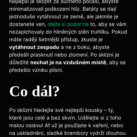
Nejlepší je sklízet za ‍suchého ⁢počasí, abyste
minimalizovali poškození hlíz. ⁢Batáty⁤ se dají
jednoduše vytáhnout ze země, ale jakmile je
dostanete ven,
dejte si pozor na
to, aby se vám
nezapichovaly do​ hliněných stěn⁣ truhlíku. Pokud
máte raději šetrnější⁤ přístup, zkuste je
vytáhnout zespodu
a ne z​ boku, abyste
předešli prasknutí nebo zlomení. Po ⁣sklizni ‍je
důležité
nechat je na vzdušném ​místě
, aby‌ se
předešlo vzniku plísní.
Co dál?
Po sklizni hledejte své nejlepší kousky⁣ – ty,
které‍ jsou celé a bez skvrn. Udělejte si​ z toho
malou oslavu! ​Ať už je použijete k vaření, nebo
na uskladnění, ⁢sladké brambory vydrží dlouhou