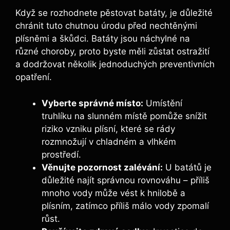
Když se rozhodnete ⁤pěstovat batáty, je důležité
chránit tuto chutnou úrodu před nechtěnými
plísněmi a škůdci. Batáty jsou náchylné ⁣na⁣
různé choroby,⁢ proto byste ⁣měli zůstat ostražití
a dodržovat‍ několik ⁣jednoduchých​ preventivních
opatření.
Vyberte správné místo:
Umístění
truhlíku na slunném místě⁣ pomůže snížit
riziko vzniku​ plísní, které ⁤se‌ rády⁣
rozmnožují v ‍chladném a vlhkém​
prostředí.
Věnujte pozornost⁤ zalévání:
U batátů ‌je
důležité najít správnou rovnováhu – příliš
mnoho ⁣vody může vést k​ hnilobě a
plísním, zatímco příliš málo vody zpomalí
růst.