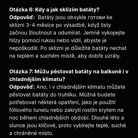
Otázka ⁣6: Kdy a ⁣jak⁢ sklízím batáty?
Odpověď:
​ Batáty jsou obvykle готови ke
sklizni 3-4 měsíce ​po výsadbě, když ⁣listy
začnou žloutnout a odumírat. Jemně vykopejte
hlízy pomocí rukou ‍nebo vidlí, ⁣abyste je
nepoškodili. Po sklizni ‌je ‍důležité batáty nechat
na teplém a suchém místě, aby dobře uzrály.
Otázka ⁢7: ​Můžu pěstovat batáty‍ na balkoně i v⁢
chladnějším klimatu?
Odpověď:
Ano,⁢ i v chladnějším klimatu můžete
pěstovat​ batáty do truhlíku. Možná budete⁣
potřebovat některá opatření, ‌jako je použití
fóliového tunelu nebo zakrytí rostlin krytem na⁤
noc během chladnějších období. ⁢Dlouhé léto a
slunce jsou ‍klíčové, ⁢proto‍ vybírejte teplé, suché
a chráněné místo.