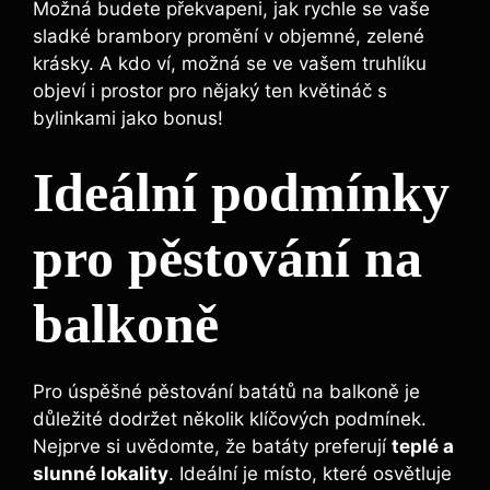
⁣Možná budete překvapeni, jak rychle se vaše
sladké brambory promění v objemné, zelené
krásky. A kdo‍ ví, možná se ve vašem truhlíku
objeví⁢ i ​prostor pro nějaký ten květináč s
bylinkami⁤ jako bonus!
Ideální podmínky
‌pro pěstování ‌na
balkoně
Pro úspěšné pěstování batátů na balkoně je⁣
důležité dodržet několik klíčových podmínek.
Nejprve si uvědomte,​ že batáty⁤ preferují
teplé a
slunné lokality
. Ideální je místo, které osvětluje ​