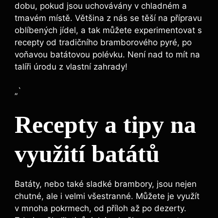
dobu, pokud jsou uchovávány v chladném a
tmavém místě. Většina ‌z nás se​ těší na ⁣přípravu
oblíbených jídel, a tak můžete experimentovat ‍s
recepty od tradičního ‌bramborového pyré, po
voňavou batátovou polévku. Není ‌nad to mít na ​
talíři úrodu z vlastní ‍zahrady!
„`
Recepty a tipy na
využití batátů
Batáty, nebo také sladké brambory, jsou nejen⁣
chutné, ​ale‌ i velmi všestranné. Můžete je využít
v mnoha pokrmech, ​od příloh ⁣až⁣ po‍ dezerty.