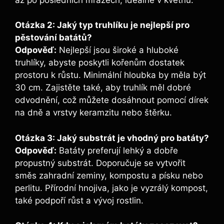
Otázka 2: Jaký typ truhlíku je ⁤nejlepší pro
pěstování​ batátů?
Odpověď:
Nejlepší jsou široké a hluboké
truhlíky, abyste poskytli kořenům dostatek
prostoru k růstu.‌ Minimální hloubka by měla být
30 cm. Zajistěte také, aby ​truhlík měl dobré
odvodnění, což můžete⁣ dosáhnout pomocí dírek
⁢na dně⁣ a vrstvy keramzitu nebo štěrku.
Otázka 3: ​Jaký substrát ‌je vhodný pro batáty?
Odpověď:
​Batáty preferují lehký a⁤ dobře
propustný substrát. Doporučuje se vytvořit
směs zahradní zeminy, kompostu a písku‍ nebo
perlitu. Přírodní hnojiva, jako je vyzrálý kompost,​
také podpoří ‍růst a vývoj rostlin.