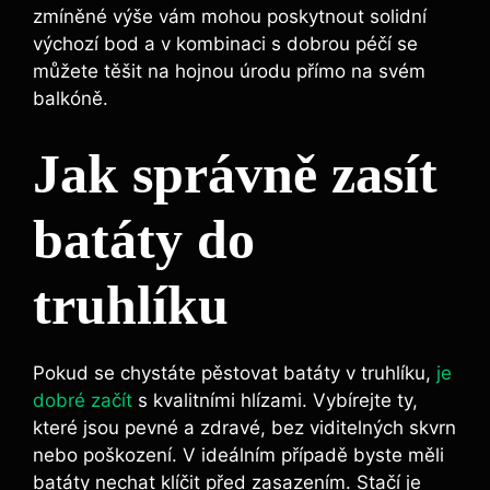
zmíněné výše ​vám⁣ mohou poskytnout solidní
‌výchozí bod a v kombinaci s dobrou péčí se
můžete těšit⁤ na hojnou‌ úrodu přímo na svém
balkóně.
Jak ⁤správně zasít
batáty do⁤
truhlíku
Pokud se chystáte pěstovat batáty v truhlíku,
je
dobré začít
s kvalitními hlízami. Vybírejte ty,
které ⁤jsou pevné ⁤a zdravé, bez viditelných skvrn
nebo​ poškození. V ideálním případě byste měli
batáty nechat ⁣klíčit před zasazením. Stačí je