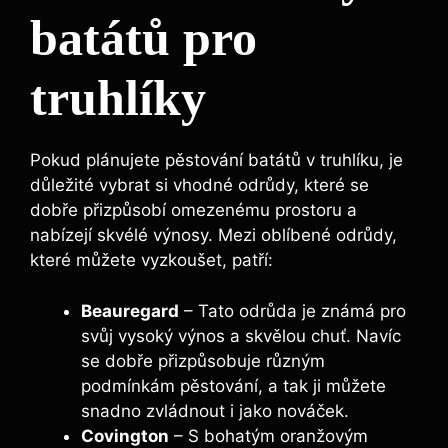
batátů pro
truhlíky
Pokud plánujete ‌pěstování batátů v⁤ truhlíku, je
⁢důležité ⁢vybrat si vhodné ​odrůdy, které se
dobře přizpůsobí omezenému prostoru a
nabízejí skvélé výnosy. Mezi oblíbené odrůdy,
které můžete ⁢vyzkoušet, patří:
Beauregard
–⁣ Tato odrůda‌ je známá pro
svůj vysoký výnos a skvělou⁣ chuť. Navíc
se dobře přizpůsobuje různým
podmínkám‍ pěstování, ‌a tak ji můžete
snadno zvládnout i jako nováček.
Covington
–​ S bohatým oranžovým